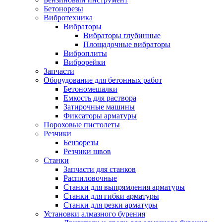
Бетонорезы
Вибротехника
Вибраторы
Вибраторы глубинные
Площадочные вибраторы
Виброплиты
Виброрейки
Запчасти
Оборудование для бетонных работ
Бетономешалки
Емкость для раствора
Затирочные машины
Фиксаторы арматуры
Пороховые пистолеты
Резчики
Бензорезы
Резчики швов
Станки
Запчасти для станков
Распиловочные
Станки для выпрямления арматуры
Станки для гибки арматуры
Станки для резки арматуры
Установки алмазного бурения