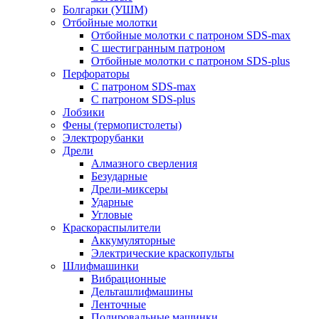
Болгарки (УШМ)
Отбойные молотки
Отбойные молотки с патроном SDS-max
С шестигранным патроном
Отбойные молотки с патроном SDS-plus
Перфораторы
С патроном SDS-max
С патроном SDS-plus
Лобзики
Фены (термопистолеты)
Электрорубанки
Дрели
Алмазного сверления
Безударные
Дрели-миксеры
Ударные
Угловые
Краскораспылители
Аккумуляторные
Электрические краскопульты
Шлифмашинки
Вибрационные
Дельташлифмашины
Ленточные
Полировальные машинки