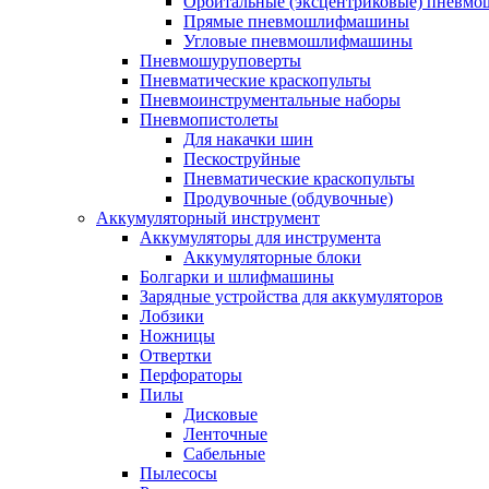
Орбитальные (эксцентриковые) пнев
Прямые пневмошлифмашины
Угловые пневмошлифмашины
Пневмошуруповерты
Пневматические краскопульты
Пневмоинструментальные наборы
Пневмопистолеты
Для накачки шин
Пескоструйные
Пневматические краскопульты
Продувочные (обдувочные)
Аккумуляторный инструмент
Аккумуляторы для инструмента
Аккумуляторные блоки
Болгарки и шлифмашины
Зарядные устройства для аккумуляторов
Лобзики
Ножницы
Отвертки
Перфораторы
Пилы
Дисковые
Ленточные
Сабельные
Пылесосы