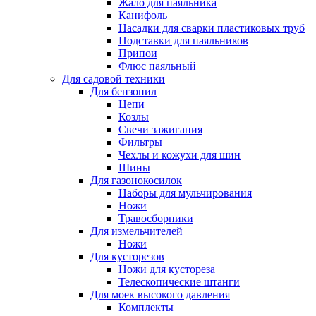
Жало для паяльника
Канифоль
Насадки для сварки пластиковых труб
Подставки для паяльников
Припои
Флюс паяльный
Для садовой техники
Для бензопил
Цепи
Козлы
Свечи зажигания
Фильтры
Чехлы и кожухи для шин
Шины
Для газонокосилок
Наборы для мульчирования
Ножи
Травосборники
Для измельчителей
Ножи
Для кусторезов
Ножи для кустореза
Телескопические штанги
Для моек высокого давления
Комплекты