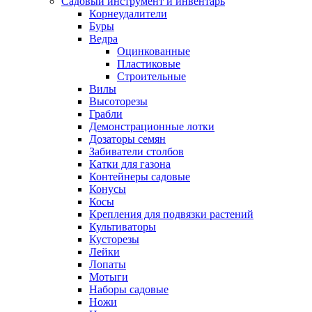
Садовый инструмент и инвентарь
Корнеудалители
Буры
Ведра
Оцинкованные
Пластиковые
Строительные
Вилы
Высоторезы
Грабли
Демонстрационные лотки
Дозаторы семян
Забиватели столбов
Катки для газона
Контейнеры садовые
Конусы
Косы
Крепления для подвязки растений
Культиваторы
Кусторезы
Лейки
Лопаты
Мотыги
Наборы садовые
Ножи