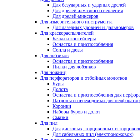
Для безударных и ударных дрелей
Для дрелей алмазного сверления
Для дрелей-миксеров
Для измерительного инструмента
Для лазерных уровней и дальномеров
Для краскораспылителей
Бачки и контейнеры
Оснастка и приспособления
Сопла и дюзы
Для лобзиков
Оснастка и приспособления
Пилки для лобзиков
Для ножниц
Для перфораторов и отбойных молотков
Буры
Долота
Оснастка и приспособления для перфор
Патроны и переходники для перфоратор
Коронки
Наборы буров и долот
Смазки
Для пил
Для дисковых, торцовочных и торцово
Для сабельных пил (электроножовок)
Для пистолетов монтажных