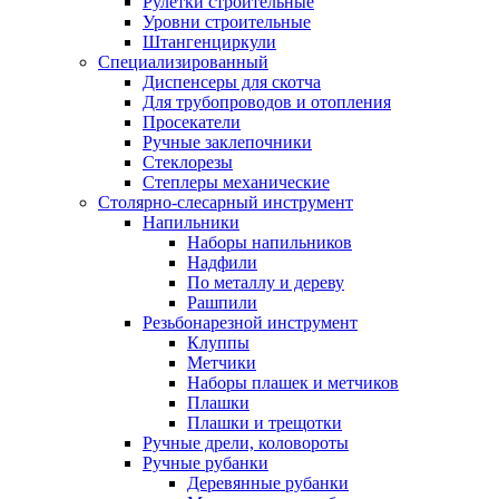
Рулетки строительные
Уровни строительные
Штангенциркули
Специализированный
Диспенсеры для скотча
Для трубопроводов и отопления
Просекатели
Ручные заклепочники
Стеклорезы
Степлеры механические
Столярно-слесарный инструмент
Напильники
Наборы напильников
Надфили
По металлу и дереву
Рашпили
Резьбонарезной инструмент
Клуппы
Метчики
Наборы плашек и метчиков
Плашки
Плашки и трещотки
Ручные дрели, коловороты
Ручные рубанки
Деревянные рубанки