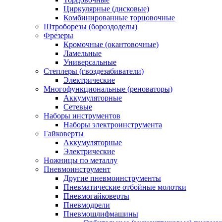
Циркулярные (дисковые)
Комбинированные торцовочные
Штроборезы (бороздоделы)
Фрезеры
Кромочные (окантовочные)
Ламельные
Универсальные
Степлеры (гвоздезабиватели)
Электрические
Многофункциональные (реноваторы)
Аккумуляторные
Сетевые
Наборы инструментов
Наборы электроинструмента
Гайковерты
Аккумуляторные
Электрические
Ножницы по металлу
Пневмоинструмент
Другие пневмоинструменты
Пневматические отбойные молотки
Пневмогайковерты
Пневмодрели
Пневмошлифмашины