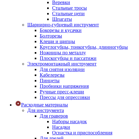
Веревки
Стальные тросы
Стальные цепи
Шпагаты
Шарнирно-губцевый инструмент
Бокорезы и кусачки
Болторезы
Клещи и щипцы
Круглогубцы, тонкогубцы, длинногубцы
Ножницы по металлу
Плоскогубцы и пассатижи
Электромонтажный инструмент
Для снятия изоляции
Кабелерезы
Пинцеты
Пробники напряжения
Ручные пресс-клещи
Прессы для опрессовки
Расходные материалы
Для инструмента
Для граверов
Наборы насадок
Насадки
Оснастка и приспособления
Для дрелей