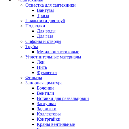
Оснастка для сантехники
Вантузы
Тросы
Паяльники для труб
Подводки
Для воды
Для газа
Сифоны и отводы
Трубы
Металлопластиковые
Уплотнительные материалы
Лен
Нить
Фумлента
Фильтра
Запорная арматура
Бочонки
Вентили
Вставки для развальцовки
Заглушки
Задвижки
Коллекторы
Контргайки
Краны вентильные