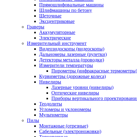
Прямошлифовальные машины
Шлифмашины по бетону
Щеточные
Эксцентриковые
Граверы
Аккумуляторные
Электрические
Измерительный инструмент
Видеоэндоскопы (видеоскопы)
Дальномеры лазерные (рулетки)
Детекторы металла (проводки)
Измерители температуры
Пирометры (инфракрасные термометры
Курвиметры (дорожные колеса)
Нивелиры
Лазерные уровни (нивелиры)
Оптические нивелиры
Приборы вертикального проектировани
Теодолиты
Угломеры и уклономеры
Мультиметры
Пилы
Монтажные (отрезные)
Сабельные (электроножовки)
Торцовочные