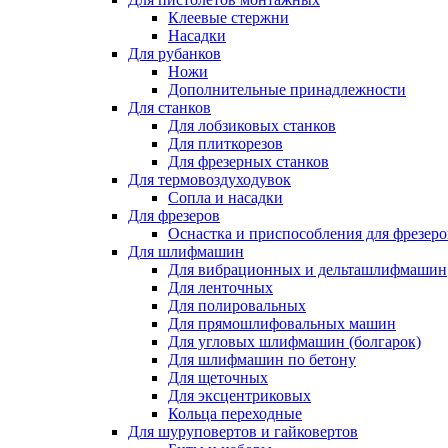
Клеевые стержни
Насадки
Для рубанков
Ножи
Дополнительные принадлежности
Для станков
Для лобзиковых станков
Для плиткорезов
Для фрезерных станков
Для термовоздуходувок
Сопла и насадки
Для фрезеров
Оснастка и приспособления для фрезеро
Для шлифмашин
Для вибрационных и дельташлифмашин
Для ленточных
Для полировальных
Для прямошлифовальных машин
Для угловых шлифмашин (болгарок)
Для шлифмашин по бетону
Для щеточных
Для эксцентриковых
Кольца переходные
Для шуруповертов и гайковертов