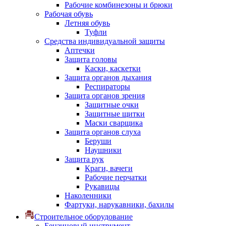
Рабочие комбинезоны и брюки
Рабочая обувь
Летняя обувь
Туфли
Средства индивидуальной защиты
Аптечки
Защита головы
Каски, каскетки
Защита органов дыхания
Респираторы
Защита органов зрения
Защитные очки
Защитные щитки
Маски сварщика
Защита органов слуха
Беруши
Наушники
Защита рук
Краги, вачеги
Рабочие перчатки
Рукавицы
Наколенники
Фартуки, нарукавники, бахилы
Строительное оборудование
Бензиновый инструмент