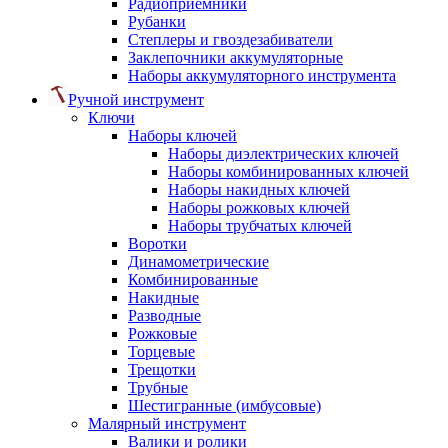
Радиоприемники
Рубанки
Степлеры и гвоздезабиватели
Заклепочники аккумуляторные
Наборы аккумуляторного инструмента
Ручной инструмент
Ключи
Наборы ключей
Наборы диэлектрических ключей
Наборы комбинированных ключей
Наборы накидных ключей
Наборы рожковых ключей
Наборы трубчатых ключей
Воротки
Динамометрические
Комбинированные
Накидные
Разводные
Рожковые
Торцевые
Трещотки
Трубные
Шестигранные (имбусовые)
Малярный инструмент
Валики и ролики