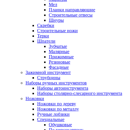
Мел
Планки направляющие
Строительные отвесы
Шнуры
Скребки
Строительные ножи
Терки
Шпатели
Зубчатые
Малярные
Прижимные
Резиновые
Фасадные
Зажимной инструмент
Струбцины
Наборы ручных инструментов
Наборы автоинструмента
Наборы столярно-слесарного инструмента
Ножовки
Ножовки по дереву
Ножовки по металлу
Ручные лобзики
Специальные
Обушковые
По гипсокартону