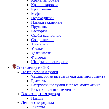
Краны запорные
Краны шаровые
Крестовина
Муфты
Переходники
Планки зажимные
Пружины
Распорки
Скобы распорные
Соединители
Тройники
Уголки
Удлинители
Футорки
Шкафы коллекторные
Спецодежда и СИЗ
Пояса, ремни и сумки
Чехлы, органайзеры сумки для инструмента
Браслеты
Разгрузочные сумки и пояса монтажника
Рюкзаки для инструментов
Влагозащитная одежда
Плащи
Летняя спецодежда
Жилеты