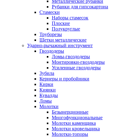
Металлические рубанки
Рубанки для гипсокартона
Стамески
Наборы стамесок
Плоские
Полукруглые
Труборезы
Щетки металлические
Ударно-рычажный инструмент
Гвоздодеры
Ломы-гвоздодеры
Монтировки-гвоздодеры
Усиленные гвоздодеры
Зубила
Кернеры и пробойники
Кирки
Киянки
Кувалды
Ломы
Молотки
Безынерционные
Многофункциональные
Молотки каменщика
Молотки кровельщика
Молотки-топоры