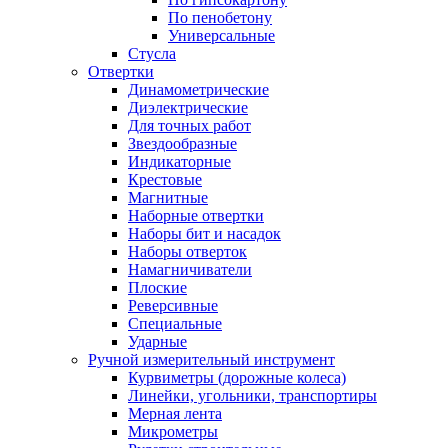
По пенобетону
Универсальные
Стусла
Отвертки
Динамометрические
Диэлектрические
Для точных работ
Звездообразные
Индикаторные
Крестовые
Магнитные
Наборные отвертки
Наборы бит и насадок
Наборы отверток
Намагничиватели
Плоские
Реверсивные
Специальные
Ударные
Ручной измерительный инструмент
Курвиметры (дорожные колеса)
Линейки, угольники, транспортиры
Мерная лента
Микрометры