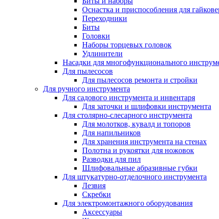
Биты и наборы
Оснастка и приспособления для гайкове
Переходники
Биты
Головки
Наборы торцевых головок
Удлинители
Насадки для многофункционального инструм
Для пылесосов
Для пылесосов ремонта и стройки
Для ручного инструмента
Для садового инструмента и инвентаря
Для заточки и шлифовки инструмента
Для столярно-слесарного инструмента
Для молотков, кувалд и топоров
Для напильников
Для хранения инструмента на стенах
Полотна и рукоятки для ножовок
Разводки для пил
Шлифовальные абразивные губки
Для штукатурно-отделочного инструмента
Лезвия
Скребки
Для электромонтажного оборудования
Аксессуары