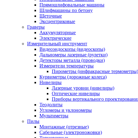
Прямошлифовальные машины
Шлифмашины по бетону
Щеточные
Эксцентриковые
Граверы
Аккумуляторные
Электрические
Измерительный инструмент
Видеоэндоскопы (видеоскопы)
Дальномеры лазерные (рулетки)
Детекторы металла (проводки)
Измерители температуры
Пирометры (инфракрасные термометры
Курвиметры (дорожные колеса)
Нивелиры
Лазерные уровни (нивелиры)
Оптические нивелиры
Приборы вертикального проектировани
Теодолиты
Угломеры и уклономеры
Мультиметры
Пилы
Монтажные (отрезные)
Сабельные (электроножовки)
Торцовочные