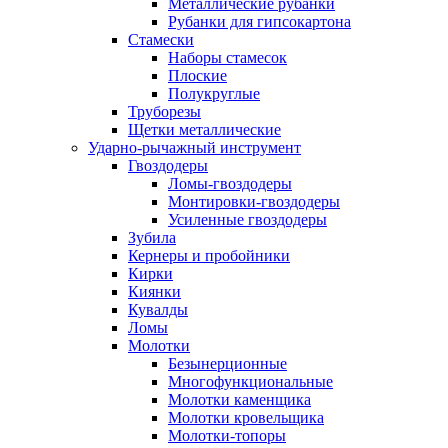
Металлические рубанки
Рубанки для гипсокартона
Стамески
Наборы стамесок
Плоские
Полукруглые
Труборезы
Щетки металлические
Ударно-рычажный инструмент
Гвоздодеры
Ломы-гвоздодеры
Монтировки-гвоздодеры
Усиленные гвоздодеры
Зубила
Кернеры и пробойники
Кирки
Киянки
Кувалды
Ломы
Молотки
Безынерционные
Многофункциональные
Молотки каменщика
Молотки кровельщика
Молотки-топоры