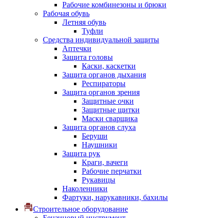
Рабочие комбинезоны и брюки
Рабочая обувь
Летняя обувь
Туфли
Средства индивидуальной защиты
Аптечки
Защита головы
Каски, каскетки
Защита органов дыхания
Респираторы
Защита органов зрения
Защитные очки
Защитные щитки
Маски сварщика
Защита органов слуха
Беруши
Наушники
Защита рук
Краги, вачеги
Рабочие перчатки
Рукавицы
Наколенники
Фартуки, нарукавники, бахилы
Строительное оборудование
Бензиновый инструмент