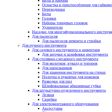
Биты и наборы
Оснастка и приспособления для гайкове
Переходники
Биты
Головки
Наборы торцевых головок
Удлинители
Насадки для многофункционального инструм
Для пылесосов
Для пылесосов ремонта и стройки
Для ручного инструмента
Для садового инструмента и инвентаря
Для заточки и шлифовки инструмента
Для столярно-слесарного инструмента
Для молотков, кувалд и топоров
Для напильников
Для хранения инструмента на стенах
Полотна и рукоятки для ножовок
Разводки для пил
Шлифовальные абразивные губки
Для штукатурно-отделочного инструмента
Лезвия
Скребки
Для электромонтажного оборудования
Аксессуары