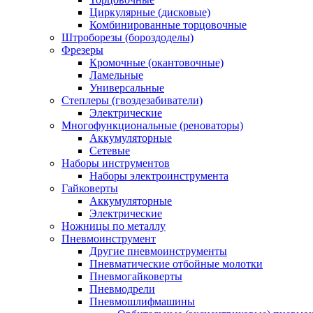
Циркулярные (дисковые)
Комбинированные торцовочные
Штроборезы (бороздоделы)
Фрезеры
Кромочные (окантовочные)
Ламельные
Универсальные
Степлеры (гвоздезабиватели)
Электрические
Многофункциональные (реноваторы)
Аккумуляторные
Сетевые
Наборы инструментов
Наборы электроинструмента
Гайковерты
Аккумуляторные
Электрические
Ножницы по металлу
Пневмоинструмент
Другие пневмоинструменты
Пневматические отбойные молотки
Пневмогайковерты
Пневмодрели
Пневмошлифмашины