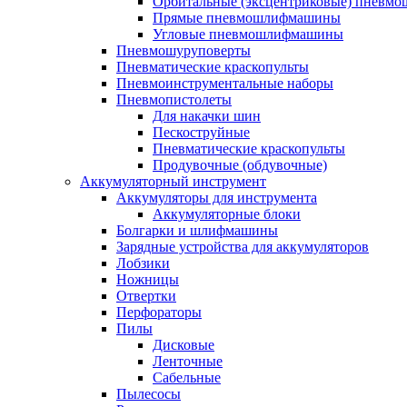
Орбитальные (эксцентриковые) пнев
Прямые пневмошлифмашины
Угловые пневмошлифмашины
Пневмошуруповерты
Пневматические краскопульты
Пневмоинструментальные наборы
Пневмопистолеты
Для накачки шин
Пескоструйные
Пневматические краскопульты
Продувочные (обдувочные)
Аккумуляторный инструмент
Аккумуляторы для инструмента
Аккумуляторные блоки
Болгарки и шлифмашины
Зарядные устройства для аккумуляторов
Лобзики
Ножницы
Отвертки
Перфораторы
Пилы
Дисковые
Ленточные
Сабельные
Пылесосы