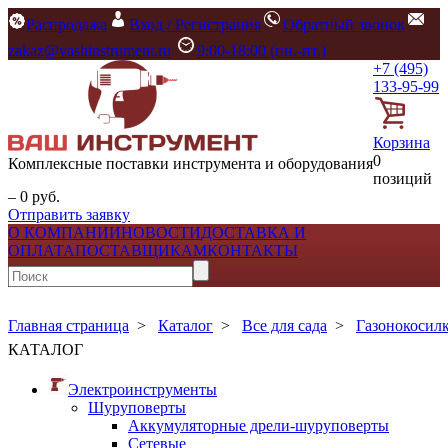
Распродажа
Вход / Регистрация
Обратный звонок
zakaz@vashinstrument.ru
9:00-18:00 (пн.-пт.)
+7 (495)
133-95-99
Корзина
0
Комплексные поставки инструмента и оборудования
позиций
– 0 руб.
Отправить заявку
О КОМПАНИИ
НОВОСТИ
ДОСТАВКА И
ОПЛАТА
ПОСТАВЩИКАМ
КОНТАКТЫ
Главная страница
>
Каталог
>
Все для сада
>
Газонокосил
КАТАЛОГ
Электроинструменты
Шуруповерты
Аккумуляторные дрели-шуруповерты
Сетевые