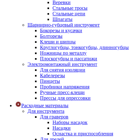
Веревки
Стальные тросы
Стальные цепи
Шпагаты
Шарнирно-губцевый инструмент
Бокорезы и кусачки
Болторезы
Клещи и щипцы
Круглогубцы, тонкогубцы, длинногубцы
Ножницы по металлу
Плоскогубцы и пассатижи
Электромонтажный инструмент
Для снятия изоляции
Кабелерезы
Пинцеты
Пробники напряжения
Ручные пресс-клещи
Прессы для опрессовки
Расходные материалы
Для инструмента
Для граверов
Наборы насадок
Насадки
Оснастка и приспособления
Для дрелей