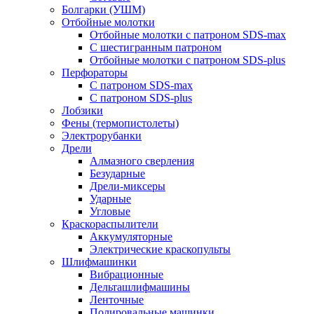
Болгарки (УШМ)
Отбойные молотки
Отбойные молотки с патроном SDS-max
С шестигранным патроном
Отбойные молотки с патроном SDS-plus
Перфораторы
С патроном SDS-max
С патроном SDS-plus
Лобзики
Фены (термопистолеты)
Электрорубанки
Дрели
Алмазного сверления
Безударные
Дрели-миксеры
Ударные
Угловые
Краскораспылители
Аккумуляторные
Электрические краскопульты
Шлифмашинки
Вибрационные
Дельташлифмашины
Ленточные
Полировальные машинки