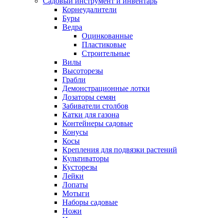
Садовый инструмент и инвентарь
Корнеудалители
Буры
Ведра
Оцинкованные
Пластиковые
Строительные
Вилы
Высоторезы
Грабли
Демонстрационные лотки
Дозаторы семян
Забиватели столбов
Катки для газона
Контейнеры садовые
Конусы
Косы
Крепления для подвязки растений
Культиваторы
Кусторезы
Лейки
Лопаты
Мотыги
Наборы садовые
Ножи