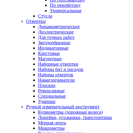
По пенобетону
Универсальные
Стусла
Отвертки
Динамометрические
Диэлектрические
Для точных работ
Звездообразные
Индикаторные
Крестовые
Магнитные
Наборные отвертки
Наборы бит и насадок
Наборы отверток
Намагничиватели
Плоские
Реверсивные
Специальные
Ударные
Ручной измерительный инструмент
Курвиметры (дорожные колеса)
Линейки, угольники, транспортиры
Мерная лента
Микрометры