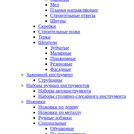
Мел
Планки направляющие
Строительные отвесы
Шнуры
Скребки
Строительные ножи
Терки
Шпатели
Зубчатые
Малярные
Прижимные
Резиновые
Фасадные
Зажимной инструмент
Струбцины
Наборы ручных инструментов
Наборы автоинструмента
Наборы столярно-слесарного инструмента
Ножовки
Ножовки по дереву
Ножовки по металлу
Ручные лобзики
Специальные
Обушковые
По гипсокартону