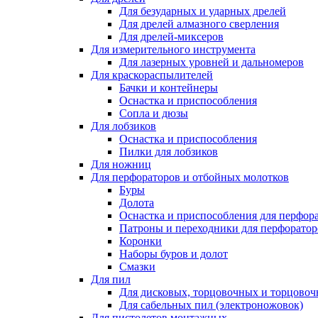
Для безударных и ударных дрелей
Для дрелей алмазного сверления
Для дрелей-миксеров
Для измерительного инструмента
Для лазерных уровней и дальномеров
Для краскораспылителей
Бачки и контейнеры
Оснастка и приспособления
Сопла и дюзы
Для лобзиков
Оснастка и приспособления
Пилки для лобзиков
Для ножниц
Для перфораторов и отбойных молотков
Буры
Долота
Оснастка и приспособления для перфор
Патроны и переходники для перфоратор
Коронки
Наборы буров и долот
Смазки
Для пил
Для дисковых, торцовочных и торцово
Для сабельных пил (электроножовок)
Для пистолетов монтажных