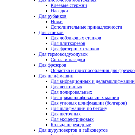
Клеевые стержни
Насадки
Для рубанков
Ножи
Дополнительные принадлежности
Для станков
Для лобзиковых станков
Для плиткорезов
Для фрезерных станков
Для термовоздуходувок
Сопла и насадки
Для фрезеров
Оснастка и приспособления для фрезеро
Для шлифмашин
Для вибрационных и дельташлифмашин
Для ленточных
Для полировальных
Для прямошлифовальных машин
Для угловых шлифмашин (болгарок)
Для шлифмашин по бетону
Для щеточных
Для эксцентриковых
Кольца переходные
Для шуруповертов и гайковертов