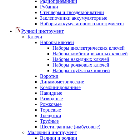
Радиоприемники
Рубанки
Степлеры и гвоздезабиватели
Заклепочники аккумуляторные
Наборы аккумуляторного инструмента
Ручной инструмент
Ключи
Наборы ключей
Наборы диэлектрических ключей
Наборы комбинированных ключей
Наборы накидных ключей
Наборы рожковых ключей
Наборы трубчатых ключей
Воротки
Динамометрические
Комбинированные
Накидные
Разводные
Рожковые
Торцевые
Трещотки
Трубные
Шестигранные (имбусовые)
Малярный инструмент
Валики и ролики