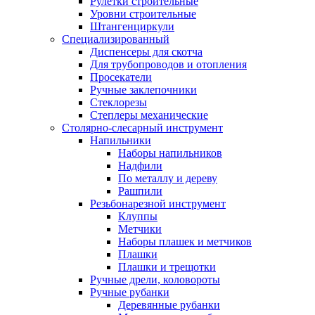
Рулетки строительные
Уровни строительные
Штангенциркули
Специализированный
Диспенсеры для скотча
Для трубопроводов и отопления
Просекатели
Ручные заклепочники
Стеклорезы
Степлеры механические
Столярно-слесарный инструмент
Напильники
Наборы напильников
Надфили
По металлу и дереву
Рашпили
Резьбонарезной инструмент
Клуппы
Метчики
Наборы плашек и метчиков
Плашки
Плашки и трещотки
Ручные дрели, коловороты
Ручные рубанки
Деревянные рубанки