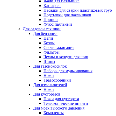
Жало для паяльника
Канифоль
Насадки для сварки пластиковых труб
Подставки для паяльников
Припои
Флюс паяльный
Для садовой техники
Для бензопил
Цепи
Козлы
Свечи зажигания
Фильтры
Чехлы и кожухи для шин
Шины
Для газонокосилок
Наборы для мульчирования
Ножи
Травосборники
Для измельчителей
Ножи
Для кусторезов
Ножи для кустореза
Телескопические штанги
Для моек высокого давления
Комплекты