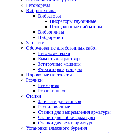
Бетонорезы
Вибротехника
Вибраторы
Вибраторы глубинные
Площадочные вибраторы
Виброплиты
Виброрейки
Запчасти
Оборудование для бетонных работ
Бетономешалки
Емкость для раствора
Затирочные машины
Фиксаторы арматуры
Пороховые пистолеты
Резчики
Бензорезы
Резчики швов
Станки
Запчасти для станков
Распиловочные
Станки для выпрямления арматуры
Станки для гибки арматуры
Станки для резки арматуры
Установки алмазного бурения