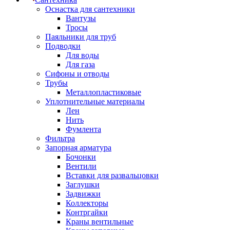
Оснастка для сантехники
Вантузы
Тросы
Паяльники для труб
Подводки
Для воды
Для газа
Сифоны и отводы
Трубы
Металлопластиковые
Уплотнительные материалы
Лен
Нить
Фумлента
Фильтра
Запорная арматура
Бочонки
Вентили
Вставки для развальцовки
Заглушки
Задвижки
Коллекторы
Контргайки
Краны вентильные