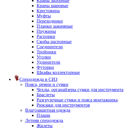
Краны запорные
Краны шаровые
Крестовина
Муфты
Переходники
Планки зажимные
Пружины
Распорки
Скобы распорные
Соединители
Тройники
Уголки
Удлинители
Футорки
Шкафы коллекторные
Спецодежда и СИЗ
Пояса, ремни и сумки
Чехлы, органайзеры сумки для инструмента
Браслеты
Разгрузочные сумки и пояса монтажника
Рюкзаки для инструментов
Влагозащитная одежда
Плащи
Летняя спецодежда
Жилеты