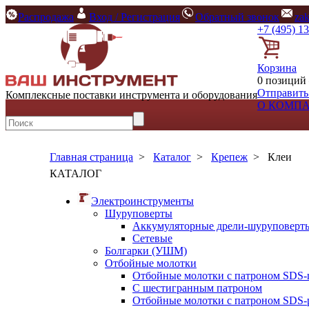
Распродажа
Вход / Регистрация
Обратный звонок
za
+7 (495) 1
Корзина
0 позиций 
Отправить
Комплексные поставки инструмента и оборудования
О КОМП
Главная страница
>
Каталог
>
Крепеж
>
Клеи
КАТАЛОГ
Электроинструменты
Шуруповерты
Аккумуляторные дрели-шуруповерт
Сетевые
Болгарки (УШМ)
Отбойные молотки
Отбойные молотки с патроном SDS-
С шестигранным патроном
Отбойные молотки с патроном SDS-p