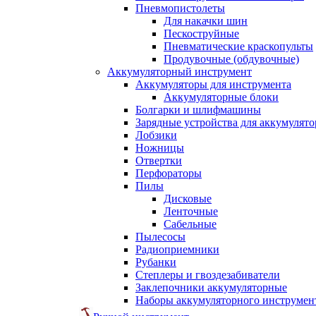
Пневмопистолеты
Для накачки шин
Пескоструйные
Пневматические краскопульты
Продувочные (обдувочные)
Аккумуляторный инструмент
Аккумуляторы для инструмента
Аккумуляторные блоки
Болгарки и шлифмашины
Зарядные устройства для аккумулято
Лобзики
Ножницы
Отвертки
Перфораторы
Пилы
Дисковые
Ленточные
Сабельные
Пылесосы
Радиоприемники
Рубанки
Степлеры и гвоздезабиватели
Заклепочники аккумуляторные
Наборы аккумуляторного инструмен