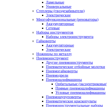
Ламельные
Универсальные
Степлеры (гвоздезабиватели)
Электрические
Многофункциональные (реноваторы)
Аккумуляторные
Сетевые
Наборы инструментов
Наборы электроинструмента
Гайковерты
Аккумуляторные
Электрические
Ножницы по металлу
Пневмоинструмент
Другие пневмоинструменты
Пневматические отбойные молотки
Пневмогайковерты
Пневмодрели
Пневмошлифмашины
Орбитальные (эксцентриковы
Прямые пневмошлифмашины
Угловые пневмошлифмашины
Пневмошуруповерты
Пневматические краскопульты
Пневмоинструментальные наборы