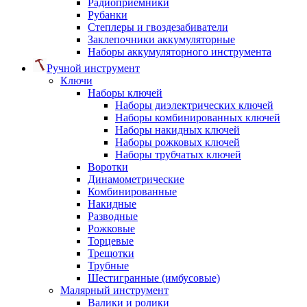
Радиоприемники
Рубанки
Степлеры и гвоздезабиватели
Заклепочники аккумуляторные
Наборы аккумуляторного инструмента
Ручной инструмент
Ключи
Наборы ключей
Наборы диэлектрических ключей
Наборы комбинированных ключей
Наборы накидных ключей
Наборы рожковых ключей
Наборы трубчатых ключей
Воротки
Динамометрические
Комбинированные
Накидные
Разводные
Рожковые
Торцевые
Трещотки
Трубные
Шестигранные (имбусовые)
Малярный инструмент
Валики и ролики