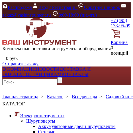
Распродажа
Вход / Регистрация
Обратный звонок
zakaz@vashinstrument.ru
9:00-18:00 (пн.-пт.)
+7 (495)
133-95-99
Корзина
0
Комплексные поставки инструмента и оборудования
позиций
– 0 руб.
Отправить заявку
О КОМПАНИИ
НОВОСТИ
ДОСТАВКА И
ОПЛАТА
ПОСТАВЩИКАМ
КОНТАКТЫ
Главная страница
>
Каталог
>
Все для сада
>
Садовый инс
КАТАЛОГ
Электроинструменты
Шуруповерты
Аккумуляторные дрели-шуруповерты
Сетевые