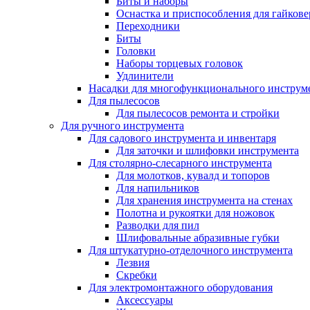
Биты и наборы
Оснастка и приспособления для гайкове
Переходники
Биты
Головки
Наборы торцевых головок
Удлинители
Насадки для многофункционального инструм
Для пылесосов
Для пылесосов ремонта и стройки
Для ручного инструмента
Для садового инструмента и инвентаря
Для заточки и шлифовки инструмента
Для столярно-слесарного инструмента
Для молотков, кувалд и топоров
Для напильников
Для хранения инструмента на стенах
Полотна и рукоятки для ножовок
Разводки для пил
Шлифовальные абразивные губки
Для штукатурно-отделочного инструмента
Лезвия
Скребки
Для электромонтажного оборудования
Аксессуары