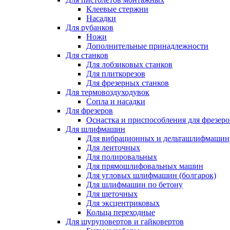
Клеевые стержни
Насадки
Для рубанков
Ножи
Дополнительные принадлежности
Для станков
Для лобзиковых станков
Для плиткорезов
Для фрезерных станков
Для термовоздуходувок
Сопла и насадки
Для фрезеров
Оснастка и приспособления для фрезеро
Для шлифмашин
Для вибрационных и дельташлифмашин
Для ленточных
Для полировальных
Для прямошлифовальных машин
Для угловых шлифмашин (болгарок)
Для шлифмашин по бетону
Для щеточных
Для эксцентриковых
Кольца переходные
Для шуруповертов и гайковертов