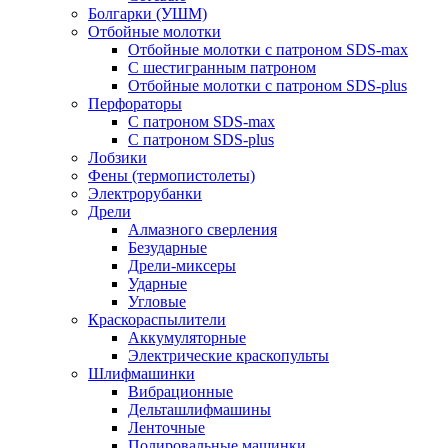
Болгарки (УШМ)
Отбойные молотки
Отбойные молотки с патроном SDS-max
С шестигранным патроном
Отбойные молотки с патроном SDS-plus
Перфораторы
С патроном SDS-max
С патроном SDS-plus
Лобзики
Фены (термопистолеты)
Электрорубанки
Дрели
Алмазного сверления
Безударные
Дрели-миксеры
Ударные
Угловые
Краскораспылители
Аккумуляторные
Электрические краскопульты
Шлифмашинки
Вибрационные
Дельташлифмашины
Ленточные
Полировальные машинки