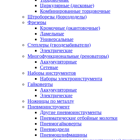
Циркулярные (дисковые)
Комбинированные торцовочные
Штроборезы (бороздоделы)
Фрезеры
Кромочные (окантовочные)
Ламельные
Универсальные
Степлеры (гвоздезабиватели)
Электрические
Многофункциональные (реноваторы)
Аккумуляторные
Сетевые
Наборы инструментов
Наборы электроинструмента
Гайковерты
Аккумуляторные
Электрические
Ножницы по металлу
Пневмоинструмент
Другие пневмоинструменты
Пневматические отбойные молотки
Пневмогайковерты
Пневмодрели
Пневмошлифмашины