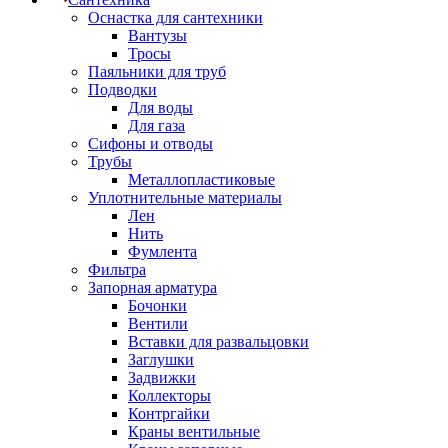
Оснастка для сантехники
Вантузы
Тросы
Паяльники для труб
Подводки
Для воды
Для газа
Сифоны и отводы
Трубы
Металлопластиковые
Уплотнительные материалы
Лен
Нить
Фумлента
Фильтра
Запорная арматура
Бочонки
Вентили
Вставки для развальцовки
Заглушки
Задвижки
Коллекторы
Контргайки
Краны вентильные