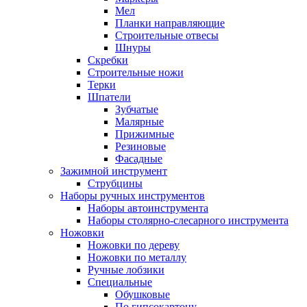
Мел
Планки направляющие
Строительные отвесы
Шнуры
Скребки
Строительные ножи
Терки
Шпатели
Зубчатые
Малярные
Прижимные
Резиновые
Фасадные
Зажимной инструмент
Струбцины
Наборы ручных инструментов
Наборы автоинструмента
Наборы столярно-слесарного инструмента
Ножовки
Ножовки по дереву
Ножовки по металлу
Ручные лобзики
Специальные
Обушковые
По гипсокартону