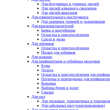
Для безударных и ударных дрелей
Для дрелей алмазного сверления
Для дрелей-миксеров
Для измерительного инструмента
Для лазерных уровней и дальномеров
Для краскораспылителей
Бачки и контейнеры
Оснастка и приспособления
Сопла и дюзы
Для лобзиков
Оснастка и приспособления
Пилки для лобзиков
Для ножниц
Для перфораторов и отбойных молотков
Буры
Долота
Оснастка и приспособления для перфор
Патроны и переходники для перфоратор
Коронки
Наборы буров и долот
Смазки
Для пил
Для дисковых, торцовочных и торцово
Для сабельных пил (электроножовок)
Для пистолетов монтажных