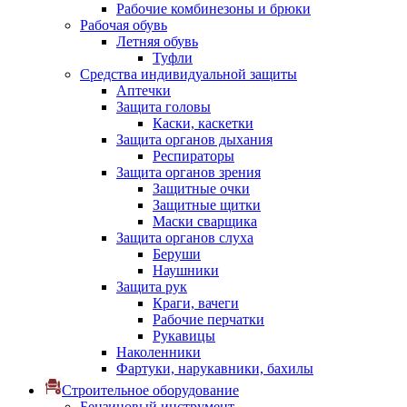
Рабочие комбинезоны и брюки
Рабочая обувь
Летняя обувь
Туфли
Средства индивидуальной защиты
Аптечки
Защита головы
Каски, каскетки
Защита органов дыхания
Респираторы
Защита органов зрения
Защитные очки
Защитные щитки
Маски сварщика
Защита органов слуха
Беруши
Наушники
Защита рук
Краги, вачеги
Рабочие перчатки
Рукавицы
Наколенники
Фартуки, нарукавники, бахилы
Строительное оборудование
Бензиновый инструмент