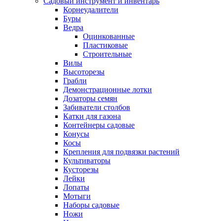
Садовый инструмент и инвентарь
Корнеудалители
Буры
Ведра
Оцинкованные
Пластиковые
Строительные
Вилы
Высоторезы
Грабли
Демонстрационные лотки
Дозаторы семян
Забиватели столбов
Катки для газона
Контейнеры садовые
Конусы
Косы
Крепления для подвязки растений
Культиваторы
Кусторезы
Лейки
Лопаты
Мотыги
Наборы садовые
Ножи