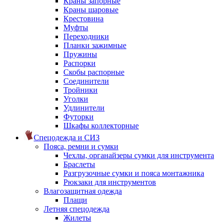
Краны запорные
Краны шаровые
Крестовина
Муфты
Переходники
Планки зажимные
Пружины
Распорки
Скобы распорные
Соединители
Тройники
Уголки
Удлинители
Футорки
Шкафы коллекторные
Спецодежда и СИЗ
Пояса, ремни и сумки
Чехлы, органайзеры сумки для инструмента
Браслеты
Разгрузочные сумки и пояса монтажника
Рюкзаки для инструментов
Влагозащитная одежда
Плащи
Летняя спецодежда
Жилеты