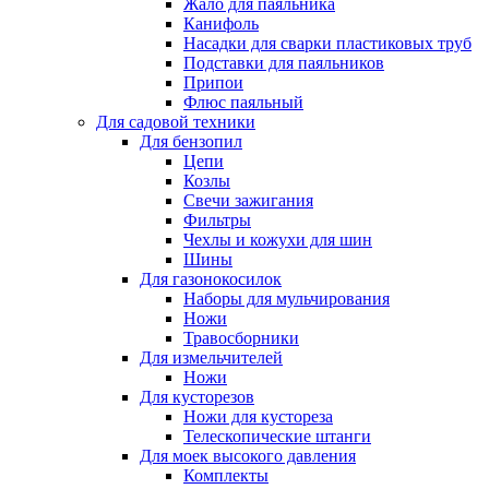
Жало для паяльника
Канифоль
Насадки для сварки пластиковых труб
Подставки для паяльников
Припои
Флюс паяльный
Для садовой техники
Для бензопил
Цепи
Козлы
Свечи зажигания
Фильтры
Чехлы и кожухи для шин
Шины
Для газонокосилок
Наборы для мульчирования
Ножи
Травосборники
Для измельчителей
Ножи
Для кусторезов
Ножи для кустореза
Телескопические штанги
Для моек высокого давления
Комплекты