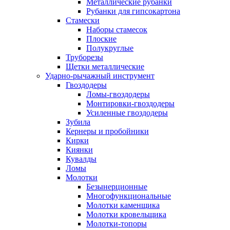
Металлические рубанки
Рубанки для гипсокартона
Стамески
Наборы стамесок
Плоские
Полукруглые
Труборезы
Щетки металлические
Ударно-рычажный инструмент
Гвоздодеры
Ломы-гвоздодеры
Монтировки-гвоздодеры
Усиленные гвоздодеры
Зубила
Кернеры и пробойники
Кирки
Киянки
Кувалды
Ломы
Молотки
Безынерционные
Многофункциональные
Молотки каменщика
Молотки кровельщика
Молотки-топоры