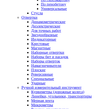
По пенобетону
Универсальные
Стусла
Отвертки
Динамометрические
Диэлектрические
Для точных работ
Звездообразные
Индикаторные
Крестовые
Магнитные
Наборные отвертки
Наборы бит и насадок
Наборы отверток
Намагничиватели
Плоские
Реверсивные
Специальные
Ударные
Ручной измерительный инструмент
Курвиметры (дорожные колеса)
Линейки, угольники, транспортиры
Мерная лента
Микрометры