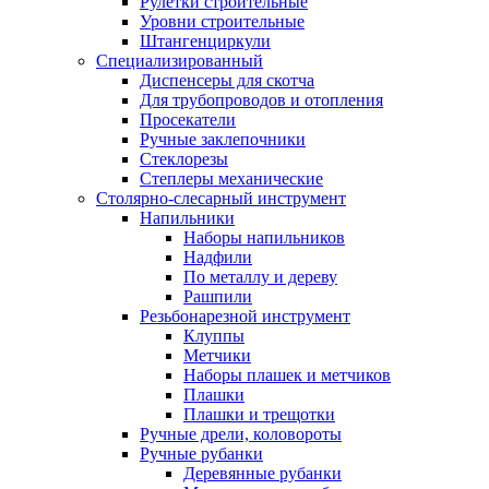
Рулетки строительные
Уровни строительные
Штангенциркули
Специализированный
Диспенсеры для скотча
Для трубопроводов и отопления
Просекатели
Ручные заклепочники
Стеклорезы
Степлеры механические
Столярно-слесарный инструмент
Напильники
Наборы напильников
Надфили
По металлу и дереву
Рашпили
Резьбонарезной инструмент
Клуппы
Метчики
Наборы плашек и метчиков
Плашки
Плашки и трещотки
Ручные дрели, коловороты
Ручные рубанки
Деревянные рубанки