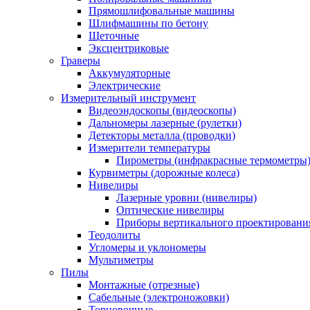
Прямошлифовальные машины
Шлифмашины по бетону
Щеточные
Эксцентриковые
Граверы
Аккумуляторные
Электрические
Измерительный инструмент
Видеоэндоскопы (видеоскопы)
Дальномеры лазерные (рулетки)
Детекторы металла (проводки)
Измерители температуры
Пирометры (инфракрасные термометры
Курвиметры (дорожные колеса)
Нивелиры
Лазерные уровни (нивелиры)
Оптические нивелиры
Приборы вертикального проектировани
Теодолиты
Угломеры и уклономеры
Мультиметры
Пилы
Монтажные (отрезные)
Сабельные (электроножовки)
Торцовочные