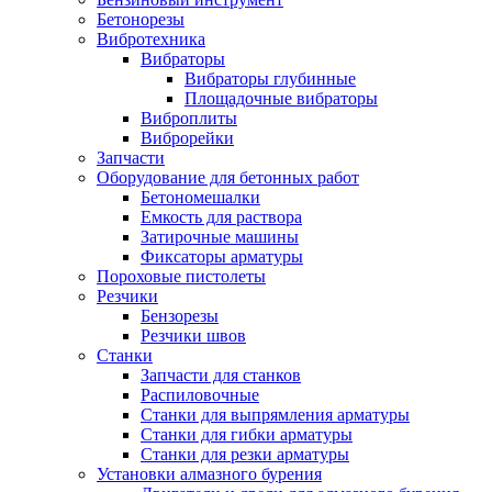
Бетонорезы
Вибротехника
Вибраторы
Вибраторы глубинные
Площадочные вибраторы
Виброплиты
Виброрейки
Запчасти
Оборудование для бетонных работ
Бетономешалки
Емкость для раствора
Затирочные машины
Фиксаторы арматуры
Пороховые пистолеты
Резчики
Бензорезы
Резчики швов
Станки
Запчасти для станков
Распиловочные
Станки для выпрямления арматуры
Станки для гибки арматуры
Станки для резки арматуры
Установки алмазного бурения