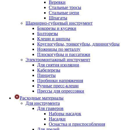
Веревки
Стальные тросы
Стальные цепи
Шпагаты
Шарнирно-губцевый инструмент
Бокорезы и кусачки
Болторезы
Клещи и щипцы
Круглогубцы, тонкогубцы, длинногубцы
Ножницы по металлу
Плоскогубцы и пассатижи
Электромонтажный инструмент
Для снятия изоляции
Кабелерезы
Пинцеты
Пробники напряжения
Ручные пресс-клещи
Прессы для опрессовки
Расходные материалы
Для инструмента
Для граверов
Наборы насадок
Насадки
Оснастка и приспособления
Для дрелей