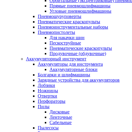
Орбитальные (эксцентриковые) пнев
Прямые пневмошлифмашины
Угловые пневмошлифмашины
Пневмошуруповерты
Пневматические краскопульты
Пневмоинструментальные наборы
Пневмопистолеты
Для накачки шин
Пескоструйные
Пневматические краскопульты
Продувочные (обдувочные)
Аккумуляторный инструмент
Аккумуляторы для инструмента
Аккумуляторные блоки
Болгарки и шлифмашины
Зарядные устройства для аккумуляторов
Лобзики
Ножницы
Отвертки
Перфораторы
Пилы
Дисковые
Ленточные
Сабельные
Пылесосы