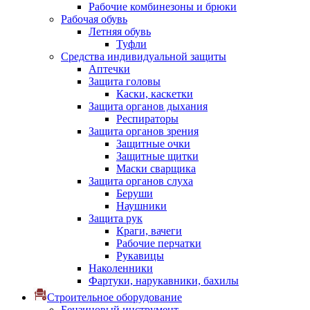
Рабочие комбинезоны и брюки
Рабочая обувь
Летняя обувь
Туфли
Средства индивидуальной защиты
Аптечки
Защита головы
Каски, каскетки
Защита органов дыхания
Респираторы
Защита органов зрения
Защитные очки
Защитные щитки
Маски сварщика
Защита органов слуха
Беруши
Наушники
Защита рук
Краги, вачеги
Рабочие перчатки
Рукавицы
Наколенники
Фартуки, нарукавники, бахилы
Строительное оборудование
Бензиновый инструмент