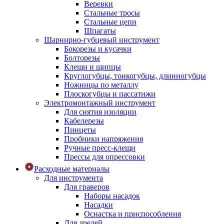
Веревки
Стальные тросы
Стальные цепи
Шпагаты
Шарнирно-губцевый инструмент
Бокорезы и кусачки
Болторезы
Клещи и щипцы
Круглогубцы, тонкогубцы, длинногубцы
Ножницы по металлу
Плоскогубцы и пассатижи
Электромонтажный инструмент
Для снятия изоляции
Кабелерезы
Пинцеты
Пробники напряжения
Ручные пресс-клещи
Прессы для опрессовки
Расходные материалы
Для инструмента
Для граверов
Наборы насадок
Насадки
Оснастка и приспособления
Для дрелей