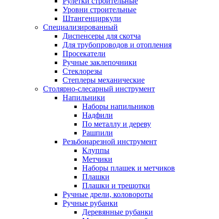
Рулетки строительные
Уровни строительные
Штангенциркули
Специализированный
Диспенсеры для скотча
Для трубопроводов и отопления
Просекатели
Ручные заклепочники
Стеклорезы
Степлеры механические
Столярно-слесарный инструмент
Напильники
Наборы напильников
Надфили
По металлу и дереву
Рашпили
Резьбонарезной инструмент
Клуппы
Метчики
Наборы плашек и метчиков
Плашки
Плашки и трещотки
Ручные дрели, коловороты
Ручные рубанки
Деревянные рубанки