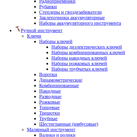
Радиоприемники
Рубанки
Степлеры и гвоздезабиватели
Заклепочники аккумуляторные
Наборы аккумуляторного инструмента
Ручной инструмент
Ключи
Наборы ключей
Наборы диэлектрических ключей
Наборы комбинированных ключей
Наборы накидных ключей
Наборы рожковых ключей
Наборы трубчатых ключей
Воротки
Динамометрические
Комбинированные
Накидные
Разводные
Рожковые
Торцевые
Трещотки
Трубные
Шестигранные (имбусовые)
Малярный инструмент
Валики и ролики