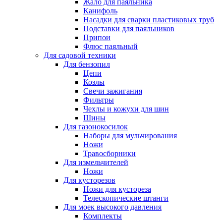
Жало для паяльника
Канифоль
Насадки для сварки пластиковых труб
Подставки для паяльников
Припои
Флюс паяльный
Для садовой техники
Для бензопил
Цепи
Козлы
Свечи зажигания
Фильтры
Чехлы и кожухи для шин
Шины
Для газонокосилок
Наборы для мульчирования
Ножи
Травосборники
Для измельчителей
Ножи
Для кусторезов
Ножи для кустореза
Телескопические штанги
Для моек высокого давления
Комплекты