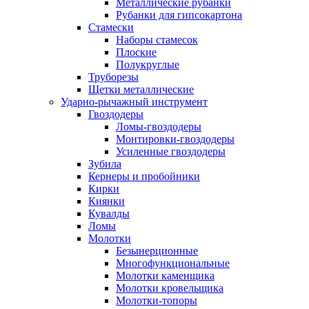
Металлические рубанки
Рубанки для гипсокартона
Стамески
Наборы стамесок
Плоские
Полукруглые
Труборезы
Щетки металлические
Ударно-рычажный инструмент
Гвоздодеры
Ломы-гвоздодеры
Монтировки-гвоздодеры
Усиленные гвоздодеры
Зубила
Кернеры и пробойники
Кирки
Киянки
Кувалды
Ломы
Молотки
Безынерционные
Многофункциональные
Молотки каменщика
Молотки кровельщика
Молотки-топоры