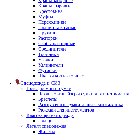
Краны запорные
Краны шаровые
Крестовина
Муфты
Переходники
Планки зажимные
Пружины
Распорки
Скобы распорные
Соединители
Тройники
Уголки
Удлинители
Футорки
Шкафы коллекторные
Спецодежда и СИЗ
Пояса, ремни и сумки
Чехлы, органайзеры сумки для инструмента
Браслеты
Разгрузочные сумки и пояса монтажника
Рюкзаки для инструментов
Влагозащитная одежда
Плащи
Летняя спецодежда
Жилеты