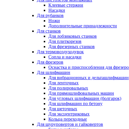
Клеевые стержни
Насадки
Для рубанков
Ножи
Дополнительные принадлежности
Для станков
Для лобзиковых станков
Для плиткорезов
Для фрезерных станков
Для термовоздуходувок
Сопла и насадки
Для фрезеров
Оснастка и приспособления для фрезеро
Для шлифмашин
Для вибрационных и дельташлифмашин
Для ленточных
Для полировальных
Для прямошлифовальных машин
Для угловых шлифмашин (болгарок)
Для шлифмашин по бетону
Для щеточных
Для эксцентриковых
Кольца переходные
Для шуруповертов и гайковертов