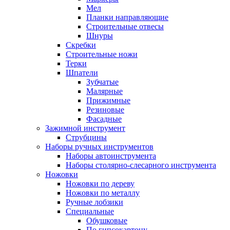
Мел
Планки направляющие
Строительные отвесы
Шнуры
Скребки
Строительные ножи
Терки
Шпатели
Зубчатые
Малярные
Прижимные
Резиновые
Фасадные
Зажимной инструмент
Струбцины
Наборы ручных инструментов
Наборы автоинструмента
Наборы столярно-слесарного инструмента
Ножовки
Ножовки по дереву
Ножовки по металлу
Ручные лобзики
Специальные
Обушковые
По гипсокартону