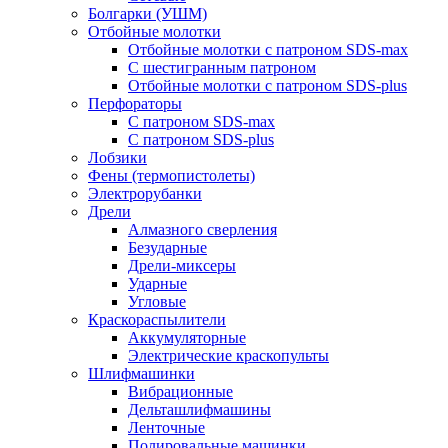
Болгарки (УШМ)
Отбойные молотки
Отбойные молотки с патроном SDS-max
С шестигранным патроном
Отбойные молотки с патроном SDS-plus
Перфораторы
С патроном SDS-max
С патроном SDS-plus
Лобзики
Фены (термопистолеты)
Электрорубанки
Дрели
Алмазного сверления
Безударные
Дрели-миксеры
Ударные
Угловые
Краскораспылители
Аккумуляторные
Электрические краскопульты
Шлифмашинки
Вибрационные
Дельташлифмашины
Ленточные
Полировальные машинки