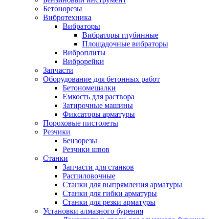
Бетонорезы
Вибротехника
Вибраторы
Вибраторы глубинные
Площадочные вибраторы
Виброплиты
Виброрейки
Запчасти
Оборудование для бетонных работ
Бетономешалки
Емкость для раствора
Затирочные машины
Фиксаторы арматуры
Пороховые пистолеты
Резчики
Бензорезы
Резчики швов
Станки
Запчасти для станков
Распиловочные
Станки для выпрямления арматуры
Станки для гибки арматуры
Станки для резки арматуры
Установки алмазного бурения