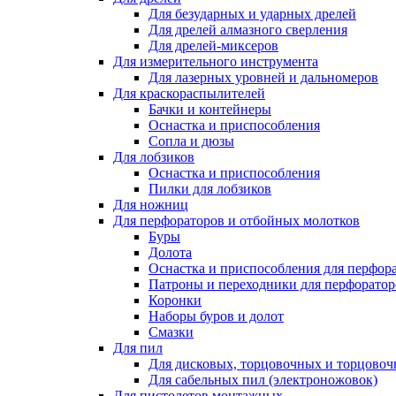
Для безударных и ударных дрелей
Для дрелей алмазного сверления
Для дрелей-миксеров
Для измерительного инструмента
Для лазерных уровней и дальномеров
Для краскораспылителей
Бачки и контейнеры
Оснастка и приспособления
Сопла и дюзы
Для лобзиков
Оснастка и приспособления
Пилки для лобзиков
Для ножниц
Для перфораторов и отбойных молотков
Буры
Долота
Оснастка и приспособления для перфор
Патроны и переходники для перфоратор
Коронки
Наборы буров и долот
Смазки
Для пил
Для дисковых, торцовочных и торцово
Для сабельных пил (электроножовок)
Для пистолетов монтажных