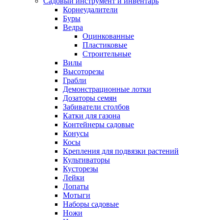
Садовый инструмент и инвентарь
Корнеудалители
Буры
Ведра
Оцинкованные
Пластиковые
Строительные
Вилы
Высоторезы
Грабли
Демонстрационные лотки
Дозаторы семян
Забиватели столбов
Катки для газона
Контейнеры садовые
Конусы
Косы
Крепления для подвязки растений
Культиваторы
Кусторезы
Лейки
Лопаты
Мотыги
Наборы садовые
Ножи