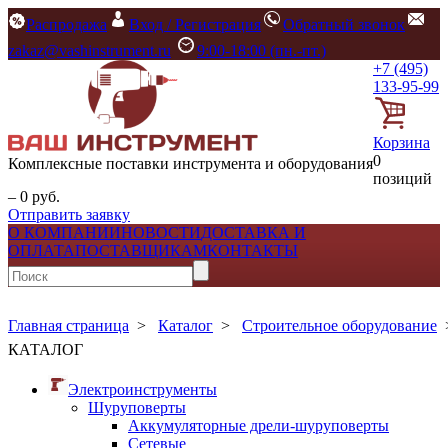
Распродажа
Вход / Регистрация
Обратный звонок
zakaz@vashinstrument.ru
9:00-18:00 (пн.-пт.)
+7 (495)
133-95-99
Корзина
0
Комплексные поставки инструмента и оборудования
позиций
– 0 руб.
Отправить заявку
О КОМПАНИИ
НОВОСТИ
ДОСТАВКА И
ОПЛАТА
ПОСТАВЩИКАМ
КОНТАКТЫ
Главная страница
>
Каталог
>
Строительное оборудование
КАТАЛОГ
Электроинструменты
Шуруповерты
Аккумуляторные дрели-шуруповерты
Сетевые