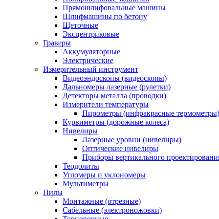
Прямошлифовальные машины
Шлифмашины по бетону
Щеточные
Эксцентриковые
Граверы
Аккумуляторные
Электрические
Измерительный инструмент
Видеоэндоскопы (видеоскопы)
Дальномеры лазерные (рулетки)
Детекторы металла (проводки)
Измерители температуры
Пирометры (инфракрасные термометры
Курвиметры (дорожные колеса)
Нивелиры
Лазерные уровни (нивелиры)
Оптические нивелиры
Приборы вертикального проектировани
Теодолиты
Угломеры и уклономеры
Мультиметры
Пилы
Монтажные (отрезные)
Сабельные (электроножовки)
Торцовочные