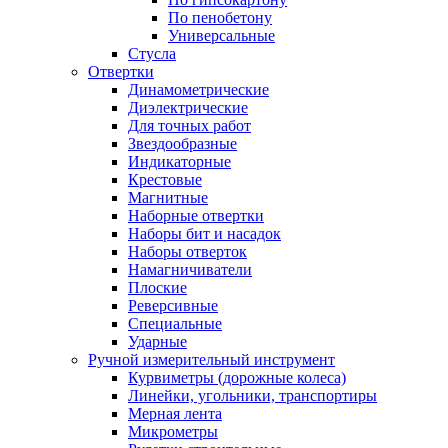
По пенобетону
Универсальные
Стусла
Отвертки
Динамометрические
Диэлектрические
Для точных работ
Звездообразные
Индикаторные
Крестовые
Магнитные
Наборные отвертки
Наборы бит и насадок
Наборы отверток
Намагничиватели
Плоские
Реверсивные
Специальные
Ударные
Ручной измерительный инструмент
Курвиметры (дорожные колеса)
Линейки, угольники, транспортиры
Мерная лента
Микрометры