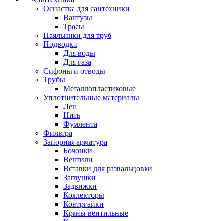
Оснастка для сантехники
Вантузы
Тросы
Паяльники для труб
Подводки
Для воды
Для газа
Сифоны и отводы
Трубы
Металлопластиковые
Уплотнительные материалы
Лен
Нить
Фумлента
Фильтра
Запорная арматура
Бочонки
Вентили
Вставки для развальцовки
Заглушки
Задвижки
Коллекторы
Контргайки
Краны вентильные