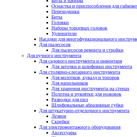
Биты и наборы
Оснастка и приспособления для гайкове
Переходники
Биты
Головки
Наборы торцевых головок
Удлинители
Насадки для многофункционального инструм
Для пылесосов
Для пылесосов ремонта и стройки
Для ручного инструмента
Для садового инструмента и инвентаря
Для заточки и шлифовки инструмента
Для столярно-слесарного инструмента
Для молотков, кувалд и топоров
Для напильников
Для хранения инструмента на стенах
Полотна и рукоятки для ножовок
Разводки для пил
Шлифовальные абразивные губки
Для штукатурно-отделочного инструмента
Лезвия
Скребки
Для электромонтажного оборудования
Аксессуары