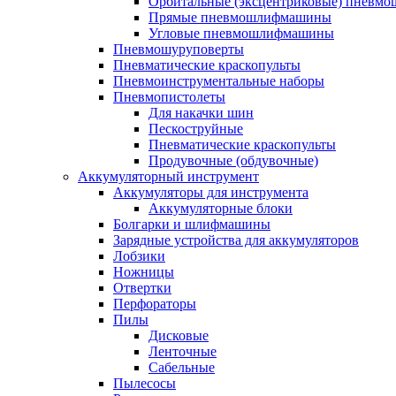
Орбитальные (эксцентриковые) пнев
Прямые пневмошлифмашины
Угловые пневмошлифмашины
Пневмошуруповерты
Пневматические краскопульты
Пневмоинструментальные наборы
Пневмопистолеты
Для накачки шин
Пескоструйные
Пневматические краскопульты
Продувочные (обдувочные)
Аккумуляторный инструмент
Аккумуляторы для инструмента
Аккумуляторные блоки
Болгарки и шлифмашины
Зарядные устройства для аккумуляторов
Лобзики
Ножницы
Отвертки
Перфораторы
Пилы
Дисковые
Ленточные
Сабельные
Пылесосы