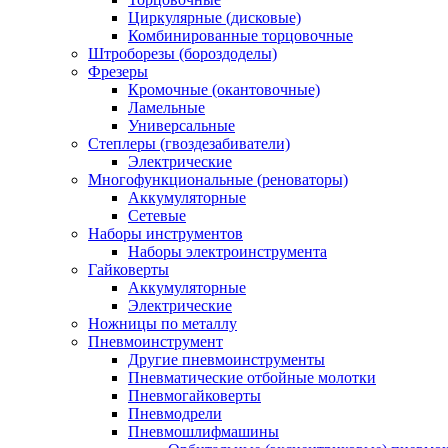
Циркулярные (дисковые)
Комбинированные торцовочные
Штроборезы (бороздоделы)
Фрезеры
Кромочные (окантовочные)
Ламельные
Универсальные
Степлеры (гвоздезабиватели)
Электрические
Многофункциональные (реноваторы)
Аккумуляторные
Сетевые
Наборы инструментов
Наборы электроинструмента
Гайковерты
Аккумуляторные
Электрические
Ножницы по металлу
Пневмоинструмент
Другие пневмоинструменты
Пневматические отбойные молотки
Пневмогайковерты
Пневмодрели
Пневмошлифмашины