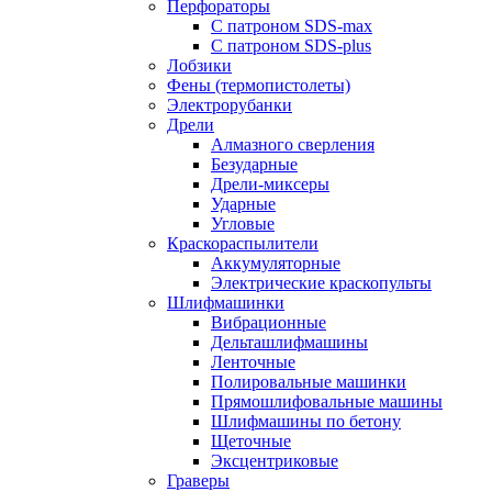
Перфораторы
С патроном SDS-max
С патроном SDS-plus
Лобзики
Фены (термопистолеты)
Электрорубанки
Дрели
Алмазного сверления
Безударные
Дрели-миксеры
Ударные
Угловые
Краскораспылители
Аккумуляторные
Электрические краскопульты
Шлифмашинки
Вибрационные
Дельташлифмашины
Ленточные
Полировальные машинки
Прямошлифовальные машины
Шлифмашины по бетону
Щеточные
Эксцентриковые
Граверы