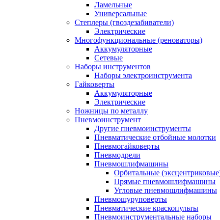
Ламельные
Универсальные
Степлеры (гвоздезабиватели)
Электрические
Многофункциональные (реноваторы)
Аккумуляторные
Сетевые
Наборы инструментов
Наборы электроинструмента
Гайковерты
Аккумуляторные
Электрические
Ножницы по металлу
Пневмоинструмент
Другие пневмоинструменты
Пневматические отбойные молотки
Пневмогайковерты
Пневмодрели
Пневмошлифмашины
Орбитальные (эксцентриковы
Прямые пневмошлифмашины
Угловые пневмошлифмашины
Пневмошуруповерты
Пневматические краскопульты
Пневмоинструментальные наборы