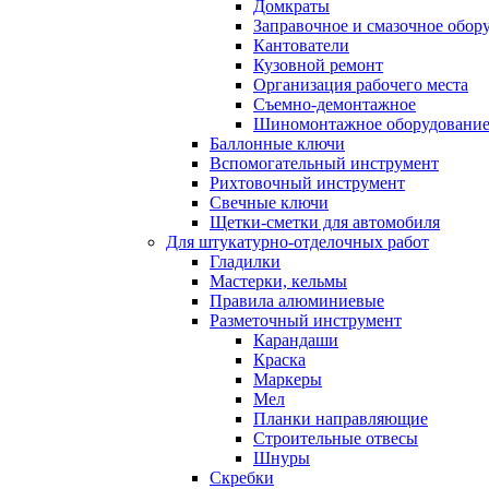
Домкраты
Заправочное и смазочное обор
Кантователи
Кузовной ремонт
Организация рабочего места
Съемно-демонтажное
Шиномонтажное оборудовани
Баллонные ключи
Вспомогательный инструмент
Рихтовочный инструмент
Свечные ключи
Щетки-сметки для автомобиля
Для штукатурно-отделочных работ
Гладилки
Мастерки, кельмы
Правила алюминиевые
Разметочный инструмент
Карандаши
Краска
Маркеры
Мел
Планки направляющие
Строительные отвесы
Шнуры
Скребки