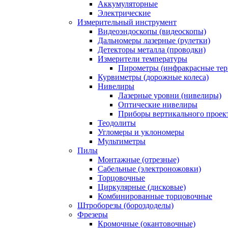
Аккумуляторные
Электрические
Измерительный инструмент
Видеоэндоскопы (видеоскопы)
Дальномеры лазерные (рулетки)
Детекторы металла (проводки)
Измерители температуры
Пирометры (инфракрасные те
Курвиметры (дорожные колеса)
Нивелиры
Лазерные уровни (нивелиры)
Оптические нивелиры
Приборы вертикального проек
Теодолиты
Угломеры и уклономеры
Мультиметры
Пилы
Монтажные (отрезные)
Сабельные (электроножовки)
Торцовочные
Циркулярные (дисковые)
Комбинированные торцовочные
Штроборезы (бороздоделы)
Фрезеры
Кромочные (окантовочные)