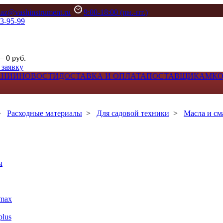
kaz@vashinstrument.ru
9:00-18:00 (пн.-пт.)
33-95-99
– 0 руб.
 заявку
АНИИ
НОВОСТИ
ДОСТАВКА И ОПЛАТА
ПОСТАВЩИКАМ
К
>
Расходные материалы
>
Для садовой техники
>
Масла и см
ы
max
lus