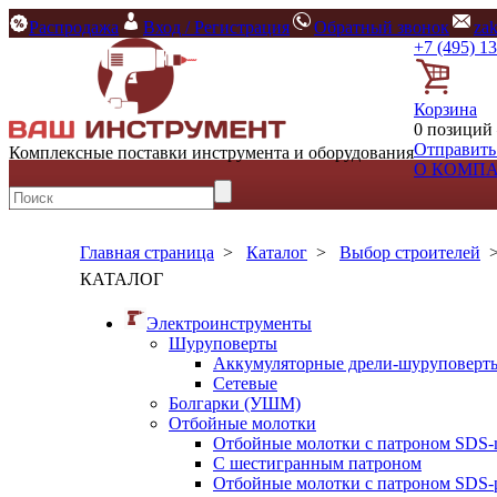
Распродажа
Вход / Регистрация
Обратный звонок
za
+7 (495) 1
Корзина
0 позиций 
Отправить
Комплексные поставки инструмента и оборудования
О КОМП
Главная страница
>
Каталог
>
Выбор строителей
КАТАЛОГ
Электроинструменты
Шуруповерты
Аккумуляторные дрели-шуруповерт
Сетевые
Болгарки (УШМ)
Отбойные молотки
Отбойные молотки с патроном SDS-
С шестигранным патроном
Отбойные молотки с патроном SDS-p