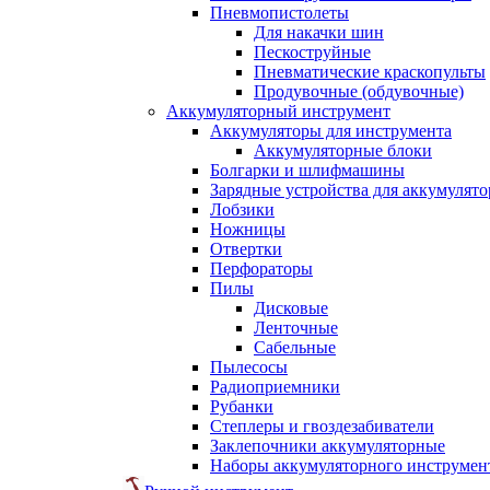
Пневмопистолеты
Для накачки шин
Пескоструйные
Пневматические краскопульты
Продувочные (обдувочные)
Аккумуляторный инструмент
Аккумуляторы для инструмента
Аккумуляторные блоки
Болгарки и шлифмашины
Зарядные устройства для аккумулято
Лобзики
Ножницы
Отвертки
Перфораторы
Пилы
Дисковые
Ленточные
Сабельные
Пылесосы
Радиоприемники
Рубанки
Степлеры и гвоздезабиватели
Заклепочники аккумуляторные
Наборы аккумуляторного инструмен