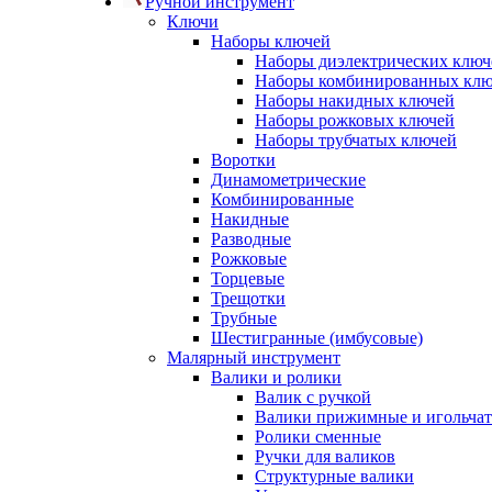
Ручной инструмент
Ключи
Наборы ключей
Наборы диэлектрических ключ
Наборы комбинированных кл
Наборы накидных ключей
Наборы рожковых ключей
Наборы трубчатых ключей
Воротки
Динамометрические
Комбинированные
Накидные
Разводные
Рожковые
Торцевые
Трещотки
Трубные
Шестигранные (имбусовые)
Малярный инструмент
Валики и ролики
Валик с ручкой
Валики прижимные и игольча
Ролики сменные
Ручки для валиков
Структурные валики