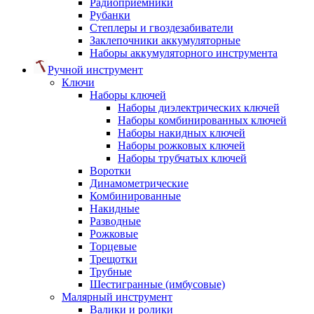
Радиоприемники
Рубанки
Степлеры и гвоздезабиватели
Заклепочники аккумуляторные
Наборы аккумуляторного инструмента
Ручной инструмент
Ключи
Наборы ключей
Наборы диэлектрических ключей
Наборы комбинированных ключей
Наборы накидных ключей
Наборы рожковых ключей
Наборы трубчатых ключей
Воротки
Динамометрические
Комбинированные
Накидные
Разводные
Рожковые
Торцевые
Трещотки
Трубные
Шестигранные (имбусовые)
Малярный инструмент
Валики и ролики