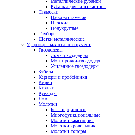
Металлические рубанки
Рубанки для гипсокартона
Стамески
Наборы стамесок
Плоские
Полукруглые
Труборезы
Щетки металлические
Ударно-рычажный инструмент
Гвоздодеры
Ломы-гвоздодеры
Монтировки-гвоздодеры
Усиленные гвоздодеры
Зубила
Кернеры и пробойники
Кирки
Киянки
Кувалды
Ломы
Молотки
Безынерционные
Многофункциональные
Молотки каменщика
Молотки кровельщика
Молотки-топоры