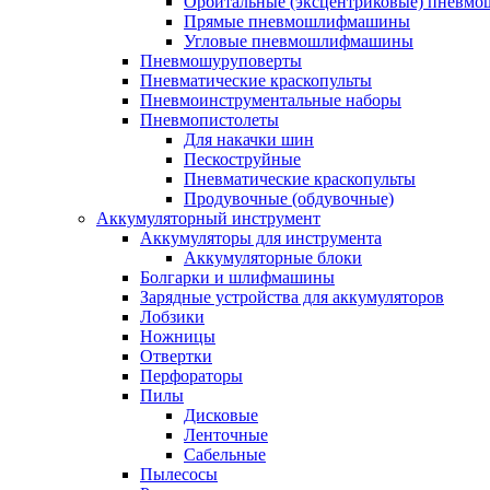
Орбитальные (эксцентриковые) пнев
Прямые пневмошлифмашины
Угловые пневмошлифмашины
Пневмошуруповерты
Пневматические краскопульты
Пневмоинструментальные наборы
Пневмопистолеты
Для накачки шин
Пескоструйные
Пневматические краскопульты
Продувочные (обдувочные)
Аккумуляторный инструмент
Аккумуляторы для инструмента
Аккумуляторные блоки
Болгарки и шлифмашины
Зарядные устройства для аккумуляторов
Лобзики
Ножницы
Отвертки
Перфораторы
Пилы
Дисковые
Ленточные
Сабельные
Пылесосы