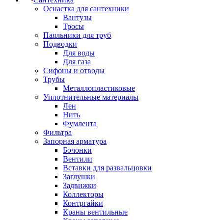
Оснастка для сантехники
Вантузы
Тросы
Паяльники для труб
Подводки
Для воды
Для газа
Сифоны и отводы
Трубы
Металлопластиковые
Уплотнительные материалы
Лен
Нить
Фумлента
Фильтра
Запорная арматура
Бочонки
Вентили
Вставки для развальцовки
Заглушки
Задвижки
Коллекторы
Контргайки
Краны вентильные