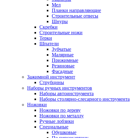
Мел
Планки направляющие
Строительные отвесы
Шнуры
Скребки
Строительные ножи
Терки
Шпатели
Зубчатые
Малярные
Прижимные
Резиновые
Фасадные
Зажимной инструмент
Струбцины
Наборы ручных инструментов
Наборы автоинструмента
Наборы столярно-слесарного инструмента
Ножовки
Ножовки по дереву
Ножовки по металлу
Ручные лобзики
Специальные
Обушковые
По гипсокартону