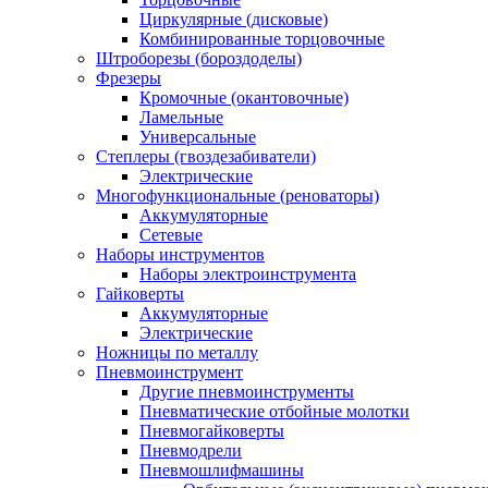
Циркулярные (дисковые)
Комбинированные торцовочные
Штроборезы (бороздоделы)
Фрезеры
Кромочные (окантовочные)
Ламельные
Универсальные
Степлеры (гвоздезабиватели)
Электрические
Многофункциональные (реноваторы)
Аккумуляторные
Сетевые
Наборы инструментов
Наборы электроинструмента
Гайковерты
Аккумуляторные
Электрические
Ножницы по металлу
Пневмоинструмент
Другие пневмоинструменты
Пневматические отбойные молотки
Пневмогайковерты
Пневмодрели
Пневмошлифмашины