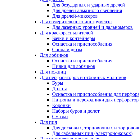
Для безударных и ударных дрелей
Для дрелей алмазного сверления
Для дрелей-миксеров
Для измерительного инструмента
Для лазерных уровней и дальномеров
Для краскораспылителей
Бачки и контейнеры
Оснастка и приспособления
Сопла и дюзы
Для лобзиков
Оснастка и приспособления
Пилки для лобзиков
Для ножниц
Для перфораторов и отбойных молотков
Буры
Долота
Оснастка и приспособления для перфор
Патроны и переходники для перфоратор
Коронки
Наборы буров и долот
Смазки
Для пил
Для дисковых, торцовочных и торцово
Для сабельных пил (электроножовок)
Для пистолетов монтажных