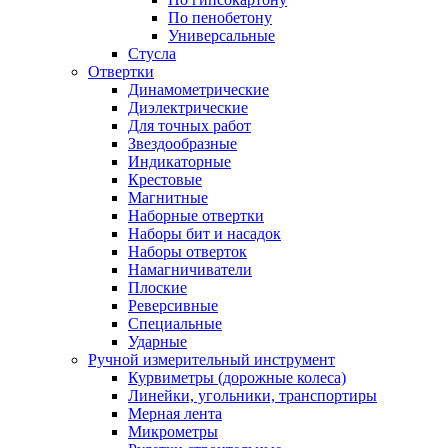
По пенобетону
Универсальные
Стусла
Отвертки
Динамометрические
Диэлектрические
Для точных работ
Звездообразные
Индикаторные
Крестовые
Магнитные
Наборные отвертки
Наборы бит и насадок
Наборы отверток
Намагничиватели
Плоские
Реверсивные
Специальные
Ударные
Ручной измерительный инструмент
Курвиметры (дорожные колеса)
Линейки, угольники, транспортиры
Мерная лента
Микрометры