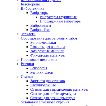
Бетонорезы
Вибротехника
Вибраторы
Вибраторы глубинные
Площадочные вибраторы
Виброплиты
Виброрейки
Запчасти
Оборудование для бетонных работ
Бетономешалки
Емкость для раствора
Затирочные машины
Фиксаторы арматуры
Пороховые пистолеты
Резчики
Бензорезы
Резчики швов
Станки
Запчасти для станков
Распиловочные
Станки для выпрямления арматуры
Станки для гибки арматуры
Станки для резки арматуры
Установки алмазного бурения