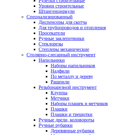
Рулетки строительные
Уровни строительные
Штангенциркули
Специализированный
Диспенсеры для скотча
Для трубопроводов и отопления
Просекатели
Ручные заклепочники
Стеклорезы
Степлеры механические
Столярно-слесарный инструмент
Напильники
Наборы напильников
Надфили
По металлу и дереву
Рашпили
Резьбонарезной инструмент
Клуппы
Метчики
Наборы плашек и метчиков
Плашки
Плашки и трещотки
Ручные дрели, коловороты
Ручные рубанки
Деревянные рубанки