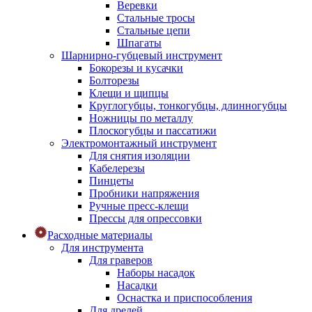
Веревки
Стальные тросы
Стальные цепи
Шпагаты
Шарнирно-губцевый инструмент
Бокорезы и кусачки
Болторезы
Клещи и щипцы
Круглогубцы, тонкогубцы, длинногубцы
Ножницы по металлу
Плоскогубцы и пассатижи
Электромонтажный инструмент
Для снятия изоляции
Кабелерезы
Пинцеты
Пробники напряжения
Ручные пресс-клещи
Прессы для опрессовки
Расходные материалы
Для инструмента
Для граверов
Наборы насадок
Насадки
Оснастка и приспособления
Для дрелей