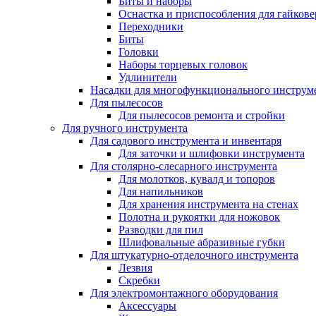
Биты и наборы
Оснастка и приспособления для гайкове
Переходники
Биты
Головки
Наборы торцевых головок
Удлинители
Насадки для многофункционального инструм
Для пылесосов
Для пылесосов ремонта и стройки
Для ручного инструмента
Для садового инструмента и инвентаря
Для заточки и шлифовки инструмента
Для столярно-слесарного инструмента
Для молотков, кувалд и топоров
Для напильников
Для хранения инструмента на стенах
Полотна и рукоятки для ножовок
Разводки для пил
Шлифовальные абразивные губки
Для штукатурно-отделочного инструмента
Лезвия
Скребки
Для электромонтажного оборудования
Аксессуары