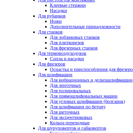
Клеевые стержни
Насадки
Для рубанков
Ножи
Дополнительные принадлежности
Для станков
Для лобзиковых станков
Для плиткорезов
Для фрезерных станков
Для термовоздуходувок
Сопла и насадки
Для фрезеров
Оснастка и приспособления для фрезеро
Для шлифмашин
Для вибрационных и дельташлифмашин
Для ленточных
Для полировальных
Для прямошлифовальных машин
Для угловых шлифмашин (болгарок)
Для шлифмашин по бетону
Для щеточных
Для эксцентриковых
Кольца переходные
Для шуруповертов и гайковертов