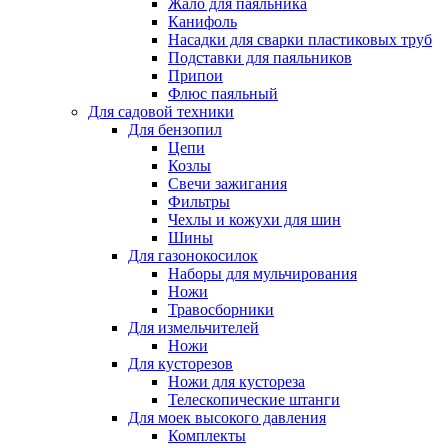
Жало для паяльника
Канифоль
Насадки для сварки пластиковых труб
Подставки для паяльников
Припои
Флюс паяльный
Для садовой техники
Для бензопил
Цепи
Козлы
Свечи зажигания
Фильтры
Чехлы и кожухи для шин
Шины
Для газонокосилок
Наборы для мульчирования
Ножи
Травосборники
Для измельчителей
Ножи
Для кусторезов
Ножи для кустореза
Телескопические штанги
Для моек высокого давления
Комплекты