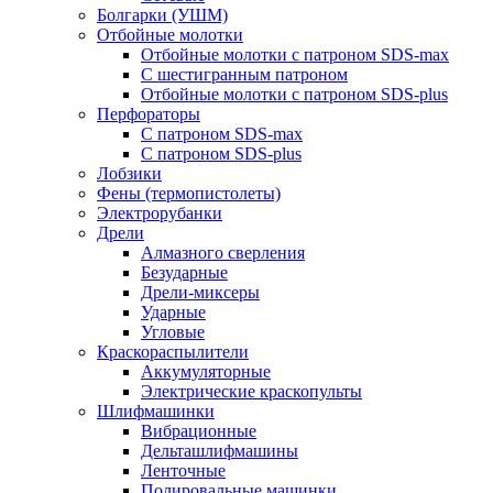
Болгарки (УШМ)
Отбойные молотки
Отбойные молотки с патроном SDS-max
С шестигранным патроном
Отбойные молотки с патроном SDS-plus
Перфораторы
С патроном SDS-max
С патроном SDS-plus
Лобзики
Фены (термопистолеты)
Электрорубанки
Дрели
Алмазного сверления
Безударные
Дрели-миксеры
Ударные
Угловые
Краскораспылители
Аккумуляторные
Электрические краскопульты
Шлифмашинки
Вибрационные
Дельташлифмашины
Ленточные
Полировальные машинки