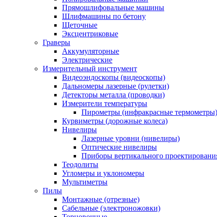
Прямошлифовальные машины
Шлифмашины по бетону
Щеточные
Эксцентриковые
Граверы
Аккумуляторные
Электрические
Измерительный инструмент
Видеоэндоскопы (видеоскопы)
Дальномеры лазерные (рулетки)
Детекторы металла (проводки)
Измерители температуры
Пирометры (инфракрасные термометры
Курвиметры (дорожные колеса)
Нивелиры
Лазерные уровни (нивелиры)
Оптические нивелиры
Приборы вертикального проектировани
Теодолиты
Угломеры и уклономеры
Мультиметры
Пилы
Монтажные (отрезные)
Сабельные (электроножовки)
Торцовочные