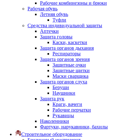
Рабочие комбинезоны и брюки
Рабочая обувь
Летняя обувь
Туфли
Средства индивидуальной защиты
Аптечки
Защита головы
Каски, каскетки
Защита органов дыхания
Респираторы
Защита органов зрения
Защитные очки
Защитные щитки
Маски сварщика
Защита органов слуха
Беруши
Наушники
Защита рук
Краги, вачеги
Рабочие перчатки
Рукавицы
Наколенники
Фартуки, нарукавники, бахилы
Строительное оборудование
Бензиновый инструмент