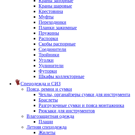
Краны запорные
Краны шаровые
Крестовина
Муфты
Переходники
Планки зажимные
Пружины
Распорки
Скобы распорные
Соединители
Тройники
Уголки
Удлинители
Футорки
Шкафы коллекторные
Спецодежда и СИЗ
Пояса, ремни и сумки
Чехлы, органайзеры сумки для инструмента
Браслеты
Разгрузочные сумки и пояса монтажника
Рюкзаки для инструментов
Влагозащитная одежда
Плащи
Летняя спецодежда
Жилеты