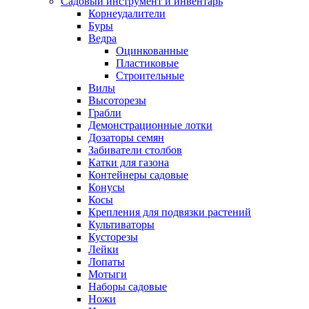
Садовый инструмент и инвентарь
Корнеудалители
Буры
Ведра
Оцинкованные
Пластиковые
Строительные
Вилы
Высоторезы
Грабли
Демонстрационные лотки
Дозаторы семян
Забиватели столбов
Катки для газона
Контейнеры садовые
Конусы
Косы
Крепления для подвязки растений
Культиваторы
Кусторезы
Лейки
Лопаты
Мотыги
Наборы садовые
Ножи