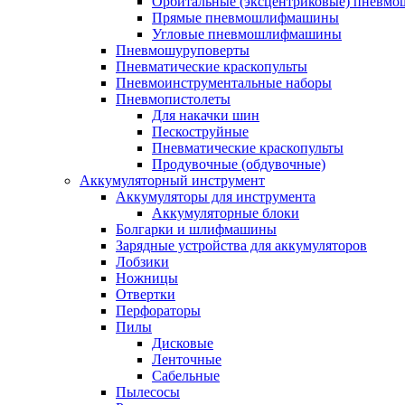
Орбитальные (эксцентриковые) пнев
Прямые пневмошлифмашины
Угловые пневмошлифмашины
Пневмошуруповерты
Пневматические краскопульты
Пневмоинструментальные наборы
Пневмопистолеты
Для накачки шин
Пескоструйные
Пневматические краскопульты
Продувочные (обдувочные)
Аккумуляторный инструмент
Аккумуляторы для инструмента
Аккумуляторные блоки
Болгарки и шлифмашины
Зарядные устройства для аккумуляторов
Лобзики
Ножницы
Отвертки
Перфораторы
Пилы
Дисковые
Ленточные
Сабельные
Пылесосы