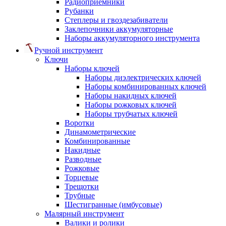
Радиоприемники
Рубанки
Степлеры и гвоздезабиватели
Заклепочники аккумуляторные
Наборы аккумуляторного инструмента
Ручной инструмент
Ключи
Наборы ключей
Наборы диэлектрических ключей
Наборы комбинированных ключей
Наборы накидных ключей
Наборы рожковых ключей
Наборы трубчатых ключей
Воротки
Динамометрические
Комбинированные
Накидные
Разводные
Рожковые
Торцевые
Трещотки
Трубные
Шестигранные (имбусовые)
Малярный инструмент
Валики и ролики