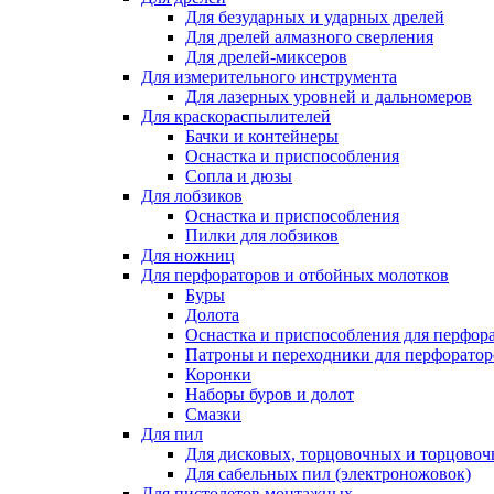
Для безударных и ударных дрелей
Для дрелей алмазного сверления
Для дрелей-миксеров
Для измерительного инструмента
Для лазерных уровней и дальномеров
Для краскораспылителей
Бачки и контейнеры
Оснастка и приспособления
Сопла и дюзы
Для лобзиков
Оснастка и приспособления
Пилки для лобзиков
Для ножниц
Для перфораторов и отбойных молотков
Буры
Долота
Оснастка и приспособления для перфор
Патроны и переходники для перфоратор
Коронки
Наборы буров и долот
Смазки
Для пил
Для дисковых, торцовочных и торцово
Для сабельных пил (электроножовок)
Для пистолетов монтажных