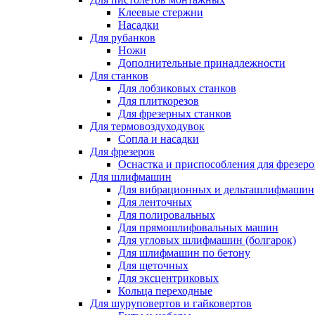
Клеевые стержни
Насадки
Для рубанков
Ножи
Дополнительные принадлежности
Для станков
Для лобзиковых станков
Для плиткорезов
Для фрезерных станков
Для термовоздуходувок
Сопла и насадки
Для фрезеров
Оснастка и приспособления для фрезеро
Для шлифмашин
Для вибрационных и дельташлифмашин
Для ленточных
Для полировальных
Для прямошлифовальных машин
Для угловых шлифмашин (болгарок)
Для шлифмашин по бетону
Для щеточных
Для эксцентриковых
Кольца переходные
Для шуруповертов и гайковертов