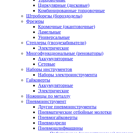
Циркулярные (дисковые)
Комбинированные торцовочные
Штроборезы (бороздоделы)
Фрезеры
Кромочные (окантовочные)
Ламельные
Универсальные
Степлеры (гвоздезабиватели)
Электрические
Многофункциональные (реноваторы)
Аккумуляторные
Сетевые
Наборы инструментов
Наборы электроинструмента
Гайковерты
Аккумуляторные
Электрические
Ножницы по металлу
Пневмоинструмент
Другие пневмоинструменты
Пневматические отбойные молотки
Пневмогайковерты
Пневмодрели
Пневмошлифмашины