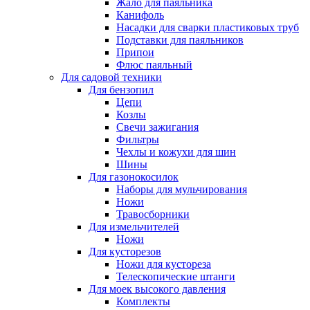
Жало для паяльника
Канифоль
Насадки для сварки пластиковых труб
Подставки для паяльников
Припои
Флюс паяльный
Для садовой техники
Для бензопил
Цепи
Козлы
Свечи зажигания
Фильтры
Чехлы и кожухи для шин
Шины
Для газонокосилок
Наборы для мульчирования
Ножи
Травосборники
Для измельчителей
Ножи
Для кусторезов
Ножи для кустореза
Телескопические штанги
Для моек высокого давления
Комплекты