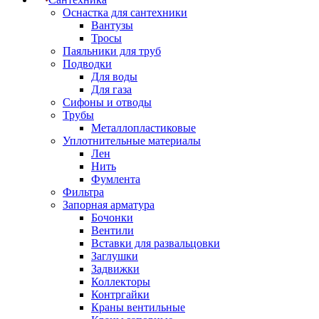
Оснастка для сантехники
Вантузы
Тросы
Паяльники для труб
Подводки
Для воды
Для газа
Сифоны и отводы
Трубы
Металлопластиковые
Уплотнительные материалы
Лен
Нить
Фумлента
Фильтра
Запорная арматура
Бочонки
Вентили
Вставки для развальцовки
Заглушки
Задвижки
Коллекторы
Контргайки
Краны вентильные