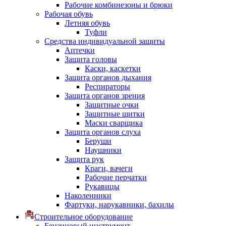
Рабочие комбинезоны и брюки
Рабочая обувь
Летняя обувь
Туфли
Средства индивидуальной защиты
Аптечки
Защита головы
Каски, каскетки
Защита органов дыхания
Респираторы
Защита органов зрения
Защитные очки
Защитные щитки
Маски сварщика
Защита органов слуха
Беруши
Наушники
Защита рук
Краги, вачеги
Рабочие перчатки
Рукавицы
Наколенники
Фартуки, нарукавники, бахилы
Строительное оборудование
Бензиновый инструмент