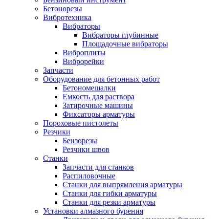
Бетонорезы
Вибротехника
Вибраторы
Вибраторы глубинные
Площадочные вибраторы
Виброплиты
Виброрейки
Запчасти
Оборудование для бетонных работ
Бетономешалки
Емкость для раствора
Затирочные машины
Фиксаторы арматуры
Пороховые пистолеты
Резчики
Бензорезы
Резчики швов
Станки
Запчасти для станков
Распиловочные
Станки для выпрямления арматуры
Станки для гибки арматуры
Станки для резки арматуры
Установки алмазного бурения