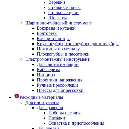
Веревки
Стальные тросы
Стальные цепи
Шпагаты
Шарнирно-губцевый инструмент
Бокорезы и кусачки
Болторезы
Клещи и щипцы
Круглогубцы, тонкогубцы, длинногубцы
Ножницы по металлу
Плоскогубцы и пассатижи
Электромонтажный инструмент
Для снятия изоляции
Кабелерезы
Пинцеты
Пробники напряжения
Ручные пресс-клещи
Прессы для опрессовки
Расходные материалы
Для инструмента
Для граверов
Наборы насадок
Насадки
Оснастка и приспособления
Для дрелей