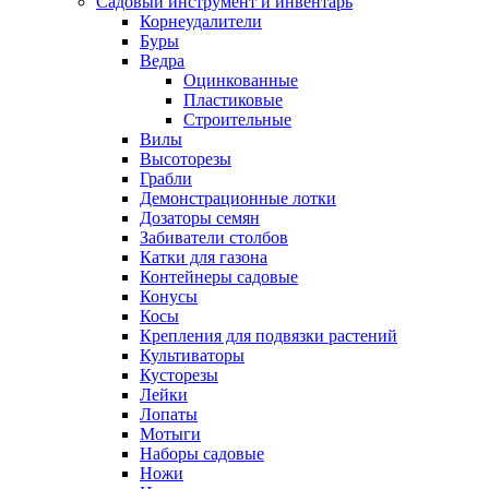
Садовый инструмент и инвентарь
Корнеудалители
Буры
Ведра
Оцинкованные
Пластиковые
Строительные
Вилы
Высоторезы
Грабли
Демонстрационные лотки
Дозаторы семян
Забиватели столбов
Катки для газона
Контейнеры садовые
Конусы
Косы
Крепления для подвязки растений
Культиваторы
Кусторезы
Лейки
Лопаты
Мотыги
Наборы садовые
Ножи