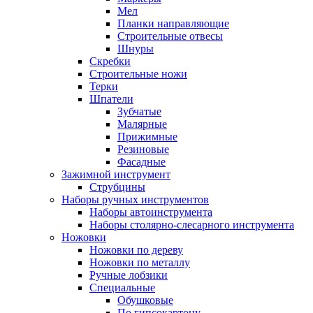
Мел
Планки направляющие
Строительные отвесы
Шнуры
Скребки
Строительные ножи
Терки
Шпатели
Зубчатые
Малярные
Прижимные
Резиновые
Фасадные
Зажимной инструмент
Струбцины
Наборы ручных инструментов
Наборы автоинструмента
Наборы столярно-слесарного инструмента
Ножовки
Ножовки по дереву
Ножовки по металлу
Ручные лобзики
Специальные
Обушковые
По гипсокартону