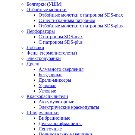
Болгарки (УШМ)
Отбойные молотки
Отбойные молотки с патроном SDS-max
С шестигранным патроном
Отбойные молотки с патроном SDS-plus
Перфораторы
С патроном SDS-max
С патроном SDS-plus
Лобзики
Фены (термопистолеты)
Электрорубанки
Дрели
Алмазного сверления
Безударные
Дрели-миксеры
Ударные
Угловые
Краскораспылители
Аккумуляторные
Электрические краскопульты
Шлифмашинки
Вибрационные
Дельташлифмашины
Ленточные
Полировальные машинки