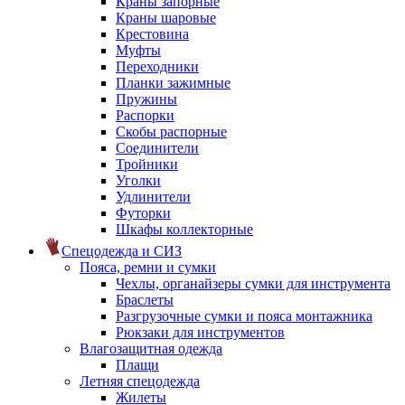
Краны запорные
Краны шаровые
Крестовина
Муфты
Переходники
Планки зажимные
Пружины
Распорки
Скобы распорные
Соединители
Тройники
Уголки
Удлинители
Футорки
Шкафы коллекторные
Спецодежда и СИЗ
Пояса, ремни и сумки
Чехлы, органайзеры сумки для инструмента
Браслеты
Разгрузочные сумки и пояса монтажника
Рюкзаки для инструментов
Влагозащитная одежда
Плащи
Летняя спецодежда
Жилеты