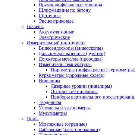
Прямошлифовальные машины
Шлифмашины по бетону
Щеточные
Эксцентриковые
Граверы
Аккумуляторные
Электрические
Измерительный инструмент
Видеоэндоскопы (видеоскопы)
Дальномеры лазерные (рулетки)
Детекторы металла (проводки)
Измерители температуры
Пирометры (инфракрасные термометры
Курвиметры (дорожные колеса)
Нивелиры
Лазерные уровни (нивелиры)
Оптические нивелиры
Приборы вертикального проектировани
Теодолиты
Угломеры и уклономеры
Мультиметры
Пилы
Монтажные (отрезные)
Сабельные (электроножовки)
Торцовочные