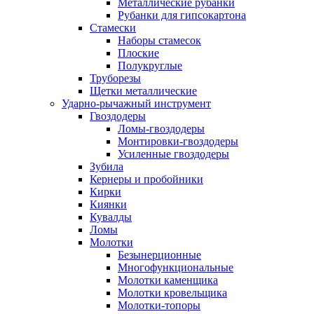
Металлические рубанки
Рубанки для гипсокартона
Стамески
Наборы стамесок
Плоские
Полукруглые
Труборезы
Щетки металлические
Ударно-рычажный инструмент
Гвоздодеры
Ломы-гвоздодеры
Монтировки-гвоздодеры
Усиленные гвоздодеры
Зубила
Кернеры и пробойники
Кирки
Киянки
Кувалды
Ломы
Молотки
Безынерционные
Многофункциональные
Молотки каменщика
Молотки кровельщика
Молотки-топоры