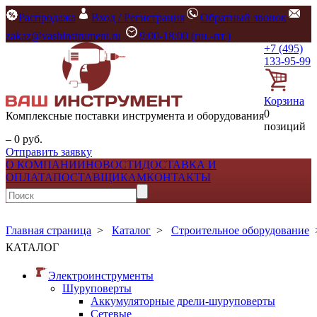
Распродажа
Вход / Регистрация
Обратный звонок
zakaz@vashinstrument.ru
9:00-18:00 (пн.-пт.)
+7 (495)
133-95-99
Корзина
0
Комплексные поставки инструмента и оборудования
позиций
– 0 руб.
Отправить заявку
О КОМПАНИИ
НОВОСТИ
ДОСТАВКА И
ОПЛАТА
ПОСТАВЩИКАМ
КОНТАКТЫ
Главная страница
>
Каталог
>
Строительное оборудование
КАТАЛОГ
Электроинструменты
Шуруповерты
Аккумуляторные дрели-шуруповерты
Сетевые