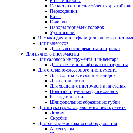
Биты и наборы
Оснастка и приспособления для гайкове
Переходники
Биты
Головки
Наборы торцевых головок
Удлинители
Насадки для многофункционального инструм
Для пылесосов
Для пылесосов ремонта и стройки
Для ручного инструмента
Для садового инструмента и инвентаря
Для заточки и шлифовки инструмента
Для столярно-слесарного инструмента
Для молотков, кувалд и топоров
Для напильников
Для хранения инструмента на стенах
Полотна и рукоятки для ножовок
Разводки для пил
Шлифовальные абразивные губки
Для штукатурно-отделочного инструмента
Лезвия
Скребки
Для электромонтажного оборудования
Аксессуары