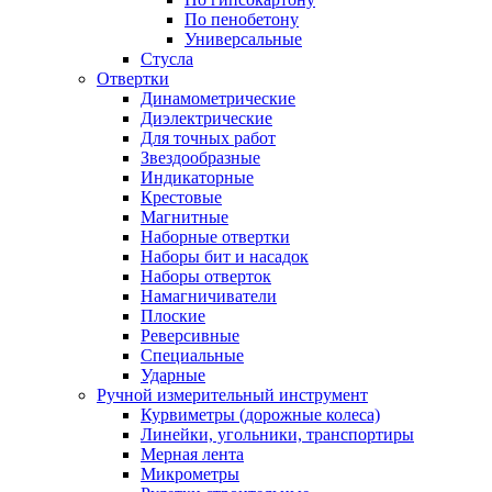
По пенобетону
Универсальные
Стусла
Отвертки
Динамометрические
Диэлектрические
Для точных работ
Звездообразные
Индикаторные
Крестовые
Магнитные
Наборные отвертки
Наборы бит и насадок
Наборы отверток
Намагничиватели
Плоские
Реверсивные
Специальные
Ударные
Ручной измерительный инструмент
Курвиметры (дорожные колеса)
Линейки, угольники, транспортиры
Мерная лента
Микрометры