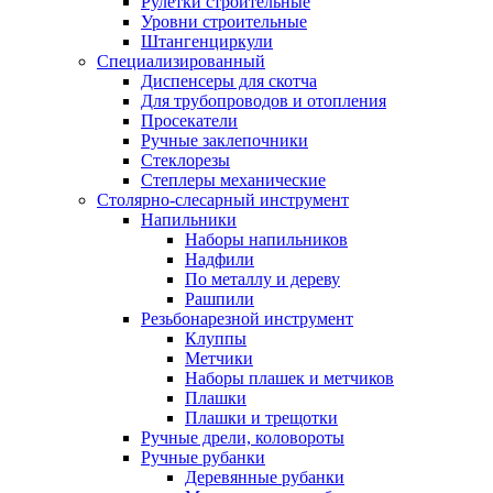
Рулетки строительные
Уровни строительные
Штангенциркули
Специализированный
Диспенсеры для скотча
Для трубопроводов и отопления
Просекатели
Ручные заклепочники
Стеклорезы
Степлеры механические
Столярно-слесарный инструмент
Напильники
Наборы напильников
Надфили
По металлу и дереву
Рашпили
Резьбонарезной инструмент
Клуппы
Метчики
Наборы плашек и метчиков
Плашки
Плашки и трещотки
Ручные дрели, коловороты
Ручные рубанки
Деревянные рубанки