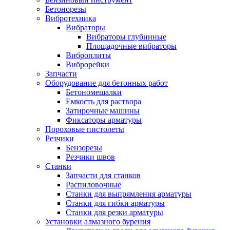
Бетонорезы
Вибротехника
Вибраторы
Вибраторы глубинные
Площадочные вибраторы
Виброплиты
Виброрейки
Запчасти
Оборудование для бетонных работ
Бетономешалки
Емкость для раствора
Затирочные машины
Фиксаторы арматуры
Пороховые пистолеты
Резчики
Бензорезы
Резчики швов
Станки
Запчасти для станков
Распиловочные
Станки для выпрямления арматуры
Станки для гибки арматуры
Станки для резки арматуры
Установки алмазного бурения