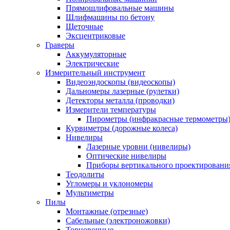
Прямошлифовальные машины
Шлифмашины по бетону
Щеточные
Эксцентриковые
Граверы
Аккумуляторные
Электрические
Измерительный инструмент
Видеоэндоскопы (видеоскопы)
Дальномеры лазерные (рулетки)
Детекторы металла (проводки)
Измерители температуры
Пирометры (инфракрасные термометры
Курвиметры (дорожные колеса)
Нивелиры
Лазерные уровни (нивелиры)
Оптические нивелиры
Приборы вертикального проектировани
Теодолиты
Угломеры и уклономеры
Мультиметры
Пилы
Монтажные (отрезные)
Сабельные (электроножовки)
Торцовочные