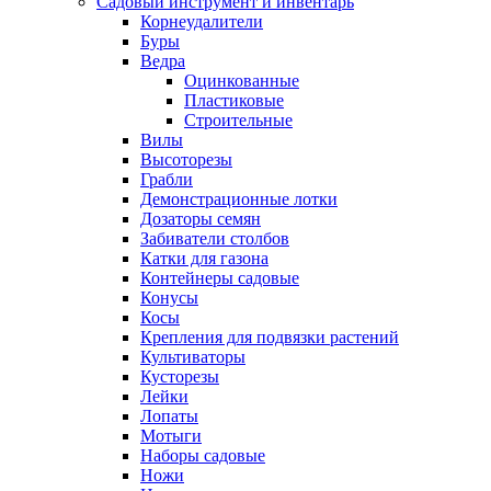
Садовый инструмент и инвентарь
Корнеудалители
Буры
Ведра
Оцинкованные
Пластиковые
Строительные
Вилы
Высоторезы
Грабли
Демонстрационные лотки
Дозаторы семян
Забиватели столбов
Катки для газона
Контейнеры садовые
Конусы
Косы
Крепления для подвязки растений
Культиваторы
Кусторезы
Лейки
Лопаты
Мотыги
Наборы садовые
Ножи