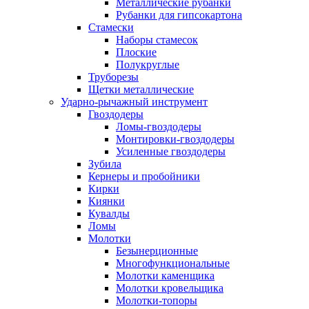
Металлические рубанки
Рубанки для гипсокартона
Стамески
Наборы стамесок
Плоские
Полукруглые
Труборезы
Щетки металлические
Ударно-рычажный инструмент
Гвоздодеры
Ломы-гвоздодеры
Монтировки-гвоздодеры
Усиленные гвоздодеры
Зубила
Кернеры и пробойники
Кирки
Киянки
Кувалды
Ломы
Молотки
Безынерционные
Многофункциональные
Молотки каменщика
Молотки кровельщика
Молотки-топоры