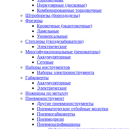
Циркулярные (дисковые)
Комбинированные торцовочные
Штроборезы (бороздоделы)
Фрезеры
Кромочные (окантовочные)
Ламельные
Универсальные
Степлеры (гвоздезабиватели)
Электрические
Многофункциональные (реноваторы)
Аккумуляторные
Сетевые
Наборы инструментов
Наборы электроинструмента
Гайковерты
Аккумуляторные
Электрические
Ножницы по металлу
Пневмоинструмент
Другие пневмоинструменты
Пневматические отбойные молотки
Пневмогайковерты
Пневмодрели
Пневмошлифмашины