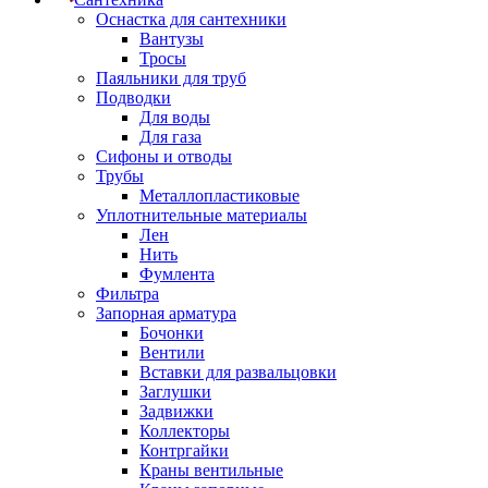
Оснастка для сантехники
Вантузы
Тросы
Паяльники для труб
Подводки
Для воды
Для газа
Сифоны и отводы
Трубы
Металлопластиковые
Уплотнительные материалы
Лен
Нить
Фумлента
Фильтра
Запорная арматура
Бочонки
Вентили
Вставки для развальцовки
Заглушки
Задвижки
Коллекторы
Контргайки
Краны вентильные