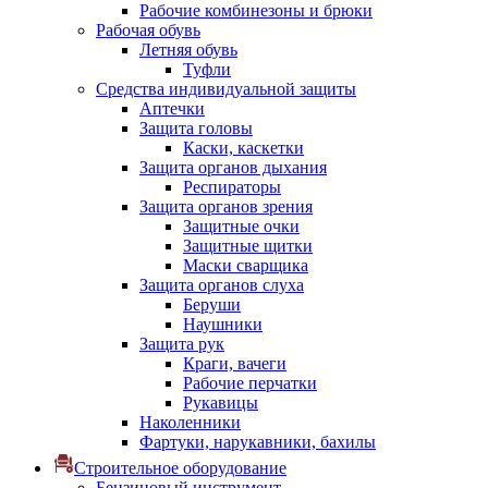
Рабочие комбинезоны и брюки
Рабочая обувь
Летняя обувь
Туфли
Средства индивидуальной защиты
Аптечки
Защита головы
Каски, каскетки
Защита органов дыхания
Респираторы
Защита органов зрения
Защитные очки
Защитные щитки
Маски сварщика
Защита органов слуха
Беруши
Наушники
Защита рук
Краги, вачеги
Рабочие перчатки
Рукавицы
Наколенники
Фартуки, нарукавники, бахилы
Строительное оборудование
Бензиновый инструмент