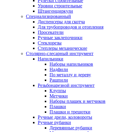
Рулетки строительные
Уровни строительные
Штангенциркули
Специализированный
Диспенсеры для скотча
Для трубопроводов и отопления
Просекатели
Ручные заклепочники
Стеклорезы
Степлеры механические
Столярно-слесарный инструмент
Напильники
Наборы напильников
Надфили
По металлу и дереву
Рашпили
Резьбонарезной инструмент
Клуппы
Метчики
Наборы плашек и метчиков
Плашки
Плашки и трещотки
Ручные дрели, коловороты
Ручные рубанки
Деревянные рубанки