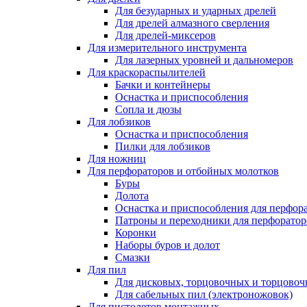
Для безударных и ударных дрелей
Для дрелей алмазного сверления
Для дрелей-миксеров
Для измерительного инструмента
Для лазерных уровней и дальномеров
Для краскораспылителей
Бачки и контейнеры
Оснастка и приспособления
Сопла и дюзы
Для лобзиков
Оснастка и приспособления
Пилки для лобзиков
Для ножниц
Для перфораторов и отбойных молотков
Буры
Долота
Оснастка и приспособления для перфор
Патроны и переходники для перфоратор
Коронки
Наборы буров и долот
Смазки
Для пил
Для дисковых, торцовочных и торцово
Для сабельных пил (электроножовок)
Для пистолетов монтажных