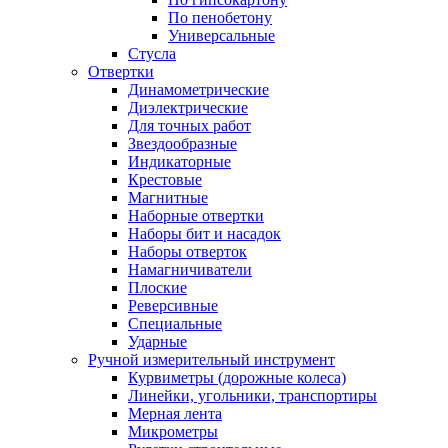
По пенобетону
Универсальные
Стусла
Отвертки
Динамометрические
Диэлектрические
Для точных работ
Звездообразные
Индикаторные
Крестовые
Магнитные
Наборные отвертки
Наборы бит и насадок
Наборы отверток
Намагничиватели
Плоские
Реверсивные
Специальные
Ударные
Ручной измерительный инструмент
Курвиметры (дорожные колеса)
Линейки, угольники, транспортиры
Мерная лента
Микрометры