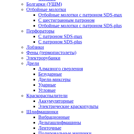
Болгарки (УШМ)
Отбойные молотки
Отбойные молотки с патроном SDS-max
С шестигранным патроном
Отбойные молотки с патроном SDS-plus
Перфораторы
С патроном SDS-max
С патроном SDS-plus
Лобзики
Фены (термопистолеты)
Электрорубанки
Дрели
Алмазного сверления
Безударные
Дрели-миксеры
Ударные
Угловые
Краскораспылители
Аккумуляторные
Электрические краскопульты
Шлифмашинки
Вибрационные
Дельташлифмашины
Ленточные
Полировальные машинки