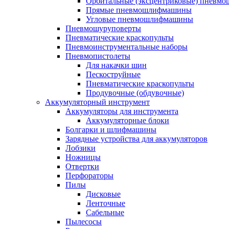
Орбитальные (эксцентриковые) пнев
Прямые пневмошлифмашины
Угловые пневмошлифмашины
Пневмошуруповерты
Пневматические краскопульты
Пневмоинструментальные наборы
Пневмопистолеты
Для накачки шин
Пескоструйные
Пневматические краскопульты
Продувочные (обдувочные)
Аккумуляторный инструмент
Аккумуляторы для инструмента
Аккумуляторные блоки
Болгарки и шлифмашины
Зарядные устройства для аккумуляторов
Лобзики
Ножницы
Отвертки
Перфораторы
Пилы
Дисковые
Ленточные
Сабельные
Пылесосы