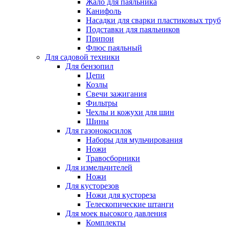
Жало для паяльника
Канифоль
Насадки для сварки пластиковых труб
Подставки для паяльников
Припои
Флюс паяльный
Для садовой техники
Для бензопил
Цепи
Козлы
Свечи зажигания
Фильтры
Чехлы и кожухи для шин
Шины
Для газонокосилок
Наборы для мульчирования
Ножи
Травосборники
Для измельчителей
Ножи
Для кусторезов
Ножи для кустореза
Телескопические штанги
Для моек высокого давления
Комплекты