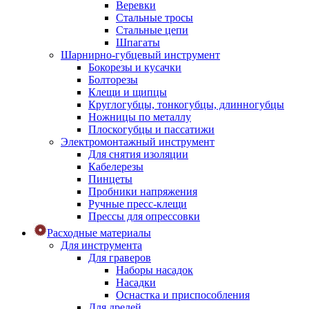
Веревки
Стальные тросы
Стальные цепи
Шпагаты
Шарнирно-губцевый инструмент
Бокорезы и кусачки
Болторезы
Клещи и щипцы
Круглогубцы, тонкогубцы, длинногубцы
Ножницы по металлу
Плоскогубцы и пассатижи
Электромонтажный инструмент
Для снятия изоляции
Кабелерезы
Пинцеты
Пробники напряжения
Ручные пресс-клещи
Прессы для опрессовки
Расходные материалы
Для инструмента
Для граверов
Наборы насадок
Насадки
Оснастка и приспособления
Для дрелей