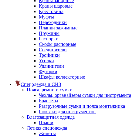
Краны запорные
Краны шаровые
Крестовина
Муфты
Переходники
Планки зажимные
Пружины
Распорки
Скобы распорные
Соединители
Тройники
Уголки
Удлинители
Футорки
Шкафы коллекторные
Спецодежда и СИЗ
Пояса, ремни и сумки
Чехлы, органайзеры сумки для инструмента
Браслеты
Разгрузочные сумки и пояса монтажника
Рюкзаки для инструментов
Влагозащитная одежда
Плащи
Летняя спецодежда
Жилеты