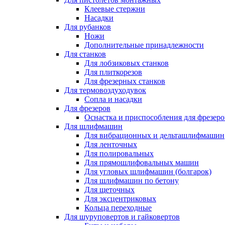
Клеевые стержни
Насадки
Для рубанков
Ножи
Дополнительные принадлежности
Для станков
Для лобзиковых станков
Для плиткорезов
Для фрезерных станков
Для термовоздуходувок
Сопла и насадки
Для фрезеров
Оснастка и приспособления для фрезеро
Для шлифмашин
Для вибрационных и дельташлифмашин
Для ленточных
Для полировальных
Для прямошлифовальных машин
Для угловых шлифмашин (болгарок)
Для шлифмашин по бетону
Для щеточных
Для эксцентриковых
Кольца переходные
Для шуруповертов и гайковертов