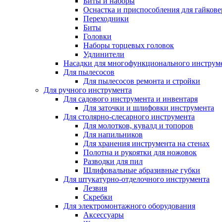
Биты и наборы
Оснастка и приспособления для гайкове
Переходники
Биты
Головки
Наборы торцевых головок
Удлинители
Насадки для многофункционального инструм
Для пылесосов
Для пылесосов ремонта и стройки
Для ручного инструмента
Для садового инструмента и инвентаря
Для заточки и шлифовки инструмента
Для столярно-слесарного инструмента
Для молотков, кувалд и топоров
Для напильников
Для хранения инструмента на стенах
Полотна и рукоятки для ножовок
Разводки для пил
Шлифовальные абразивные губки
Для штукатурно-отделочного инструмента
Лезвия
Скребки
Для электромонтажного оборудования
Аксессуары