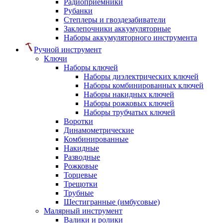
Радиоприемники
Рубанки
Степлеры и гвоздезабиватели
Заклепочники аккумуляторные
Наборы аккумуляторного инструмента
Ручной инструмент
Ключи
Наборы ключей
Наборы диэлектрических ключей
Наборы комбинированных ключей
Наборы накидных ключей
Наборы рожковых ключей
Наборы трубчатых ключей
Воротки
Динамометрические
Комбинированные
Накидные
Разводные
Рожковые
Торцевые
Трещотки
Трубные
Шестигранные (имбусовые)
Малярный инструмент
Валики и ролики