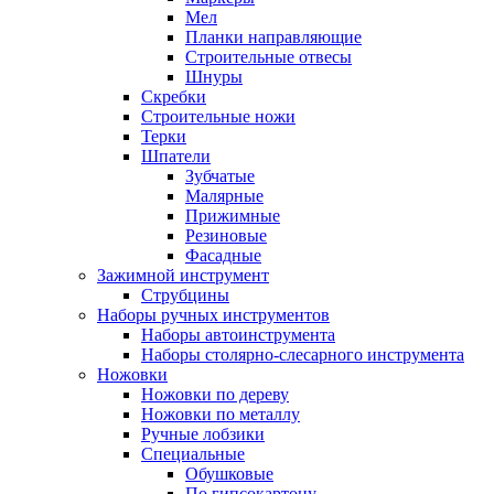
Мел
Планки направляющие
Строительные отвесы
Шнуры
Скребки
Строительные ножи
Терки
Шпатели
Зубчатые
Малярные
Прижимные
Резиновые
Фасадные
Зажимной инструмент
Струбцины
Наборы ручных инструментов
Наборы автоинструмента
Наборы столярно-слесарного инструмента
Ножовки
Ножовки по дереву
Ножовки по металлу
Ручные лобзики
Специальные
Обушковые
По гипсокартону