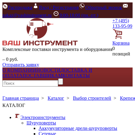
Распродажа
Вход / Регистрация
Обратный звонок
zakaz@vashinstrument.ru
9:00-18:00 (пн.-пт.)
+7 (495)
133-95-99
Корзина
0
Комплексные поставки инструмента и оборудования
позиций
– 0 руб.
Отправить заявку
О КОМПАНИИ
НОВОСТИ
ДОСТАВКА И
ОПЛАТА
ПОСТАВЩИКАМ
КОНТАКТЫ
Главная страница
>
Каталог
>
Выбор строителей
>
Крепе
КАТАЛОГ
Электроинструменты
Шуруповерты
Аккумуляторные дрели-шуруповерты
Сетевые