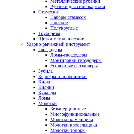
Металлические рубанки
Рубанки для гипсокартона
Стамески
Наборы стамесок
Плоские
Полукруглые
Труборезы
Щетки металлические
Ударно-рычажный инструмент
Гвоздодеры
Ломы-гвоздодеры
Монтировки-гвоздодеры
Усиленные гвоздодеры
Зубила
Кернеры и пробойники
Кирки
Киянки
Кувалды
Ломы
Молотки
Безынерционные
Многофункциональные
Молотки каменщика
Молотки кровельщика
Молотки-топоры