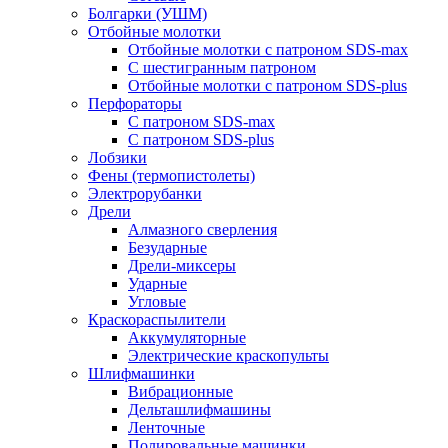
Болгарки (УШМ)
Отбойные молотки
Отбойные молотки с патроном SDS-max
С шестигранным патроном
Отбойные молотки с патроном SDS-plus
Перфораторы
С патроном SDS-max
С патроном SDS-plus
Лобзики
Фены (термопистолеты)
Электрорубанки
Дрели
Алмазного сверления
Безударные
Дрели-миксеры
Ударные
Угловые
Краскораспылители
Аккумуляторные
Электрические краскопульты
Шлифмашинки
Вибрационные
Дельташлифмашины
Ленточные
Полировальные машинки