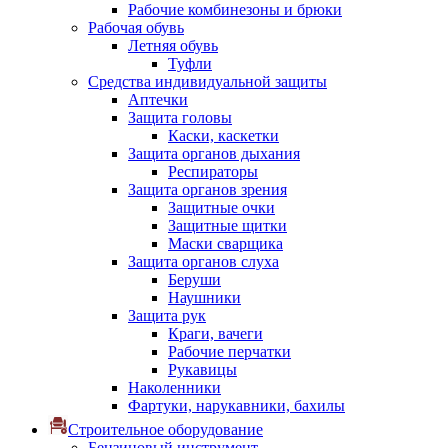
Рабочие комбинезоны и брюки
Рабочая обувь
Летняя обувь
Туфли
Средства индивидуальной защиты
Аптечки
Защита головы
Каски, каскетки
Защита органов дыхания
Респираторы
Защита органов зрения
Защитные очки
Защитные щитки
Маски сварщика
Защита органов слуха
Беруши
Наушники
Защита рук
Краги, вачеги
Рабочие перчатки
Рукавицы
Наколенники
Фартуки, нарукавники, бахилы
Строительное оборудование
Бензиновый инструмент