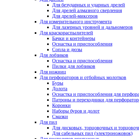
Для безударных и ударных дрелей
Для дрелей алмазного сверления
Для дрелей-миксеров
Для измерительного инструмента
Для лазерных уровней и дальномеров
Для краскораспылителей
Бачки и контейнеры
Оснастка и приспособления
Сопла и дюзы
Для лобзиков
Оснастка и приспособления
Пилки для лобзиков
Для ножниц
Для перфораторов и отбойных молотков
Буры
Долота
Оснастка и приспособления для перфор
Патроны и переходники для перфоратор
Коронки
Наборы буров и долот
Смазки
Для пил
Для дисковых, торцовочных и торцово
Для сабельных пил (электроножовок)
Для пистолетов монтажных