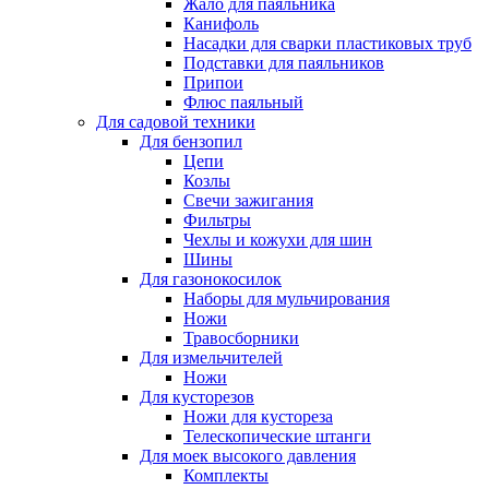
Жало для паяльника
Канифоль
Насадки для сварки пластиковых труб
Подставки для паяльников
Припои
Флюс паяльный
Для садовой техники
Для бензопил
Цепи
Козлы
Свечи зажигания
Фильтры
Чехлы и кожухи для шин
Шины
Для газонокосилок
Наборы для мульчирования
Ножи
Травосборники
Для измельчителей
Ножи
Для кусторезов
Ножи для кустореза
Телескопические штанги
Для моек высокого давления
Комплекты