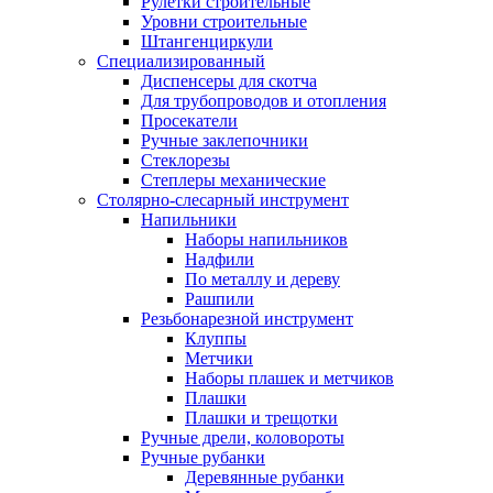
Рулетки строительные
Уровни строительные
Штангенциркули
Специализированный
Диспенсеры для скотча
Для трубопроводов и отопления
Просекатели
Ручные заклепочники
Стеклорезы
Степлеры механические
Столярно-слесарный инструмент
Напильники
Наборы напильников
Надфили
По металлу и дереву
Рашпили
Резьбонарезной инструмент
Клуппы
Метчики
Наборы плашек и метчиков
Плашки
Плашки и трещотки
Ручные дрели, коловороты
Ручные рубанки
Деревянные рубанки