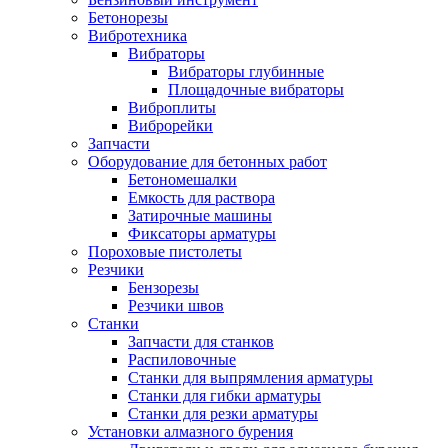
Бетонорезы
Вибротехника
Вибраторы
Вибраторы глубинные
Площадочные вибраторы
Виброплиты
Виброрейки
Запчасти
Оборудование для бетонных работ
Бетономешалки
Емкость для раствора
Затирочные машины
Фиксаторы арматуры
Пороховые пистолеты
Резчики
Бензорезы
Резчики швов
Станки
Запчасти для станков
Распиловочные
Станки для выпрямления арматуры
Станки для гибки арматуры
Станки для резки арматуры
Установки алмазного бурения