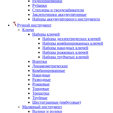
Радиоприемники
Рубанки
Степлеры и гвоздезабиватели
Заклепочники аккумуляторные
Наборы аккумуляторного инструмента
Ручной инструмент
Ключи
Наборы ключей
Наборы диэлектрических ключей
Наборы комбинированных ключей
Наборы накидных ключей
Наборы рожковых ключей
Наборы трубчатых ключей
Воротки
Динамометрические
Комбинированные
Накидные
Разводные
Рожковые
Торцевые
Трещотки
Трубные
Шестигранные (имбусовые)
Малярный инструмент
Валики и ролики