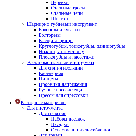
Веревки
Стальные тросы
Стальные цепи
Шпагаты
Шарнирно-губцевый инструмент
Бокорезы и кусачки
Болторезы
Клещи и щипцы
Круглогубцы, тонкогубцы, длинногубцы
Ножницы по металлу
Плоскогубцы и пассатижи
Электромонтажный инструмент
Для снятия изоляции
Кабелерезы
Пинцеты
Пробники напряжения
Ручные пресс-клещи
Прессы для опрессовки
Расходные материалы
Для инструмента
Для граверов
Наборы насадок
Насадки
Оснастка и приспособления
Для дрелей