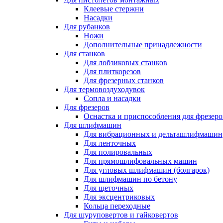
Клеевые стержни
Насадки
Для рубанков
Ножи
Дополнительные принадлежности
Для станков
Для лобзиковых станков
Для плиткорезов
Для фрезерных станков
Для термовоздуходувок
Сопла и насадки
Для фрезеров
Оснастка и приспособления для фрезеро
Для шлифмашин
Для вибрационных и дельташлифмашин
Для ленточных
Для полировальных
Для прямошлифовальных машин
Для угловых шлифмашин (болгарок)
Для шлифмашин по бетону
Для щеточных
Для эксцентриковых
Кольца переходные
Для шуруповертов и гайковертов