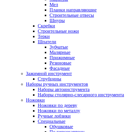
Мел
Планки направляющие
Строительные отвесы
Шнуры
Скребки
Строительные ножи
Терки
Шпатели
Зубчатые
Малярные
Прижимные
Резиновые
Фасадные
Зажимной инструмент
Струбцины
Наборы ручных инструментов
Наборы автоинструмента
Наборы столярно-слесарного инструмента
Ножовки
Ножовки по дереву
Ножовки по металлу
Ручные лобзики
Специальные
Обушковые
По гипсокартону