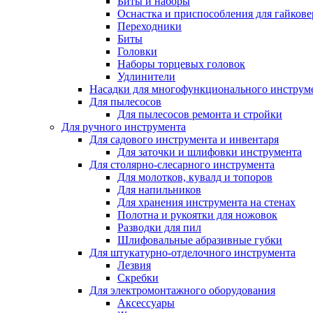
Биты и наборы
Оснастка и приспособления для гайкове
Переходники
Биты
Головки
Наборы торцевых головок
Удлинители
Насадки для многофункционального инструм
Для пылесосов
Для пылесосов ремонта и стройки
Для ручного инструмента
Для садового инструмента и инвентаря
Для заточки и шлифовки инструмента
Для столярно-слесарного инструмента
Для молотков, кувалд и топоров
Для напильников
Для хранения инструмента на стенах
Полотна и рукоятки для ножовок
Разводки для пил
Шлифовальные абразивные губки
Для штукатурно-отделочного инструмента
Лезвия
Скребки
Для электромонтажного оборудования
Аксессуары