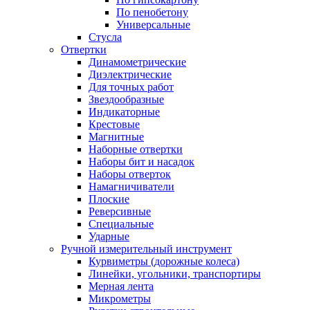
По пенобетону
Универсальные
Стусла
Отвертки
Динамометрические
Диэлектрические
Для точных работ
Звездообразные
Индикаторные
Крестовые
Магнитные
Наборные отвертки
Наборы бит и насадок
Наборы отверток
Намагничиватели
Плоские
Реверсивные
Специальные
Ударные
Ручной измерительный инструмент
Курвиметры (дорожные колеса)
Линейки, угольники, транспортиры
Мерная лента
Микрометры