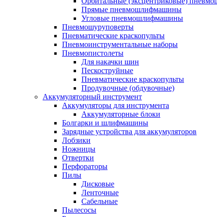
Орбитальные (эксцентриковые) пнев
Прямые пневмошлифмашины
Угловые пневмошлифмашины
Пневмошуруповерты
Пневматические краскопульты
Пневмоинструментальные наборы
Пневмопистолеты
Для накачки шин
Пескоструйные
Пневматические краскопульты
Продувочные (обдувочные)
Аккумуляторный инструмент
Аккумуляторы для инструмента
Аккумуляторные блоки
Болгарки и шлифмашины
Зарядные устройства для аккумуляторов
Лобзики
Ножницы
Отвертки
Перфораторы
Пилы
Дисковые
Ленточные
Сабельные
Пылесосы