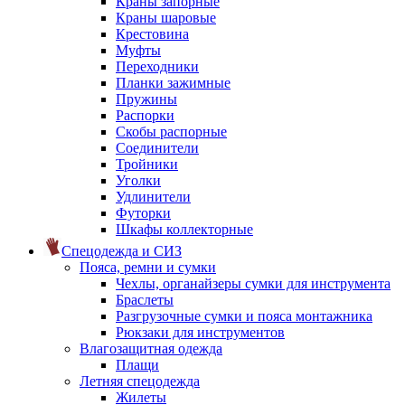
Краны запорные
Краны шаровые
Крестовина
Муфты
Переходники
Планки зажимные
Пружины
Распорки
Скобы распорные
Соединители
Тройники
Уголки
Удлинители
Футорки
Шкафы коллекторные
Спецодежда и СИЗ
Пояса, ремни и сумки
Чехлы, органайзеры сумки для инструмента
Браслеты
Разгрузочные сумки и пояса монтажника
Рюкзаки для инструментов
Влагозащитная одежда
Плащи
Летняя спецодежда
Жилеты