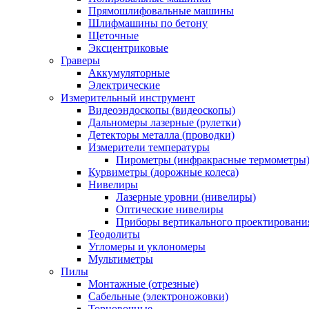
Прямошлифовальные машины
Шлифмашины по бетону
Щеточные
Эксцентриковые
Граверы
Аккумуляторные
Электрические
Измерительный инструмент
Видеоэндоскопы (видеоскопы)
Дальномеры лазерные (рулетки)
Детекторы металла (проводки)
Измерители температуры
Пирометры (инфракрасные термометры
Курвиметры (дорожные колеса)
Нивелиры
Лазерные уровни (нивелиры)
Оптические нивелиры
Приборы вертикального проектировани
Теодолиты
Угломеры и уклономеры
Мультиметры
Пилы
Монтажные (отрезные)
Сабельные (электроножовки)
Торцовочные