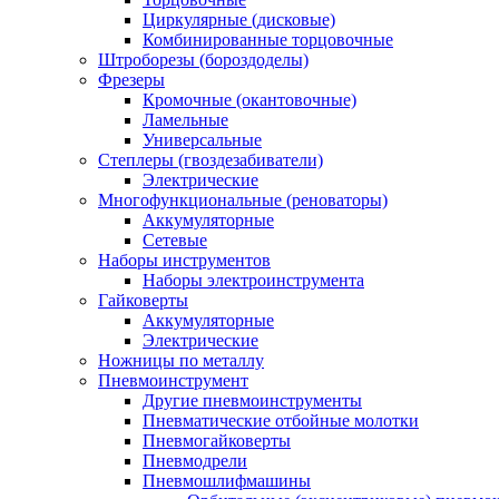
Циркулярные (дисковые)
Комбинированные торцовочные
Штроборезы (бороздоделы)
Фрезеры
Кромочные (окантовочные)
Ламельные
Универсальные
Степлеры (гвоздезабиватели)
Электрические
Многофункциональные (реноваторы)
Аккумуляторные
Сетевые
Наборы инструментов
Наборы электроинструмента
Гайковерты
Аккумуляторные
Электрические
Ножницы по металлу
Пневмоинструмент
Другие пневмоинструменты
Пневматические отбойные молотки
Пневмогайковерты
Пневмодрели
Пневмошлифмашины