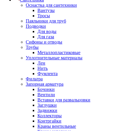
Оснастка для сантехники
Вантузы
Тросы
Паяльники для труб
Подводки
Для воды
Для газа
Сифоны и отводы
Трубы
Металлопластиковые
Уплотнительные материалы
Лен
Нить
Фумлента
Фильтра
Запорная арматура
Бочонки
Вентили
Вставки для развальцовки
Заглушки
Задвижки
Коллекторы
Контргайки
Краны вентильные