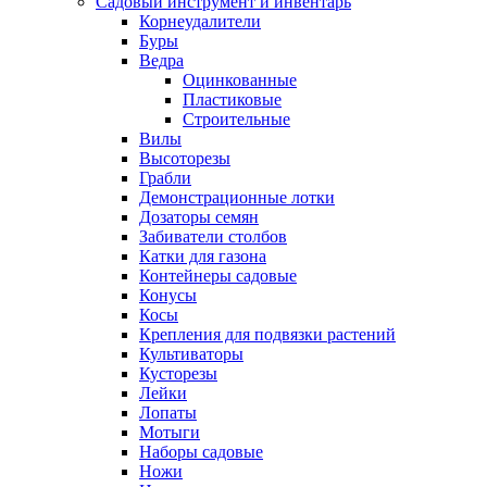
Садовый инструмент и инвентарь
Корнеудалители
Буры
Ведра
Оцинкованные
Пластиковые
Строительные
Вилы
Высоторезы
Грабли
Демонстрационные лотки
Дозаторы семян
Забиватели столбов
Катки для газона
Контейнеры садовые
Конусы
Косы
Крепления для подвязки растений
Культиваторы
Кусторезы
Лейки
Лопаты
Мотыги
Наборы садовые
Ножи