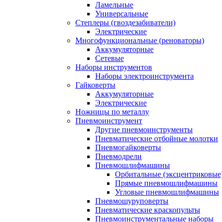
Ламельные
Универсальные
Степлеры (гвоздезабиватели)
Электрические
Многофункциональные (реноваторы)
Аккумуляторные
Сетевые
Наборы инструментов
Наборы электроинструмента
Гайковерты
Аккумуляторные
Электрические
Ножницы по металлу
Пневмоинструмент
Другие пневмоинструменты
Пневматические отбойные молотки
Пневмогайковерты
Пневмодрели
Пневмошлифмашины
Орбитальные (эксцентриковы
Прямые пневмошлифмашины
Угловые пневмошлифмашины
Пневмошуруповерты
Пневматические краскопульты
Пневмоинструментальные наборы