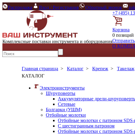
Распродажа
Вход / Регистрация
Обратный звонок
za
+7 (495) 1
Корзина
0 позиций 
Отправить
Комплексные поставки инструмента и оборудования
О КОМП
Главная страница
>
Каталог
>
Крепеж
>
Такелаж
КАТАЛОГ
Электроинструменты
Шуруповерты
Аккумуляторные дрели-шуруповерт
Сетевые
Болгарки (УШМ)
Отбойные молотки
Отбойные молотки с патроном SDS-
С шестигранным патроном
Отбойные молотки с патроном SDS-p