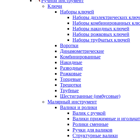
Ручной инструмент
Ключи
Наборы ключей
Наборы диэлектрических ключ
Наборы комбинированных кл
Наборы накидных ключей
Наборы рожковых ключей
Наборы трубчатых ключей
Воротки
Динамометрические
Комбинированные
Накидные
Разводные
Рожковые
Торцевые
Трещотки
Трубные
Шестигранные (имбусовые)
Малярный инструмент
Валики и ролики
Валик с ручкой
Валики прижимные и игольча
Ролики сменные
Ручки для валиков
Структурные валики