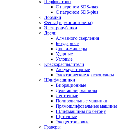
Перфораторы
С патроном SDS-max
С патроном SDS-plus
Лобзики
Фены (термопистолеты)
Электрорубанки
Дрели
Алмазного сверления
Безударные
Дрели-миксеры
Ударные
Угловые
Краскораспылители
Аккумуляторные
Электрические краскопульты
Шлифмашинки
Вибрационные
Дельташлифмашины
Ленточные
Полировальные машинки
Прямошлифовальные машины
Шлифмашины по бетону
Щеточные
Эксцентриковые
Граверы