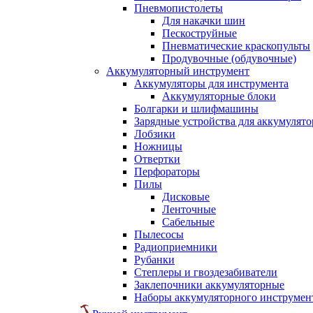
Пневмопистолеты
Для накачки шин
Пескоструйные
Пневматические краскопульты
Продувочные (обдувочные)
Аккумуляторный инструмент
Аккумуляторы для инструмента
Аккумуляторные блоки
Болгарки и шлифмашины
Зарядные устройства для аккумулято
Лобзики
Ножницы
Отвертки
Перфораторы
Пилы
Дисковые
Ленточные
Сабельные
Пылесосы
Радиоприемники
Рубанки
Степлеры и гвоздезабиватели
Заклепочники аккумуляторные
Наборы аккумуляторного инструмен