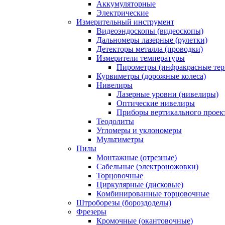
Аккумуляторные
Электрические
Измерительный инструмент
Видеоэндоскопы (видеоскопы)
Дальномеры лазерные (рулетки)
Детекторы металла (проводки)
Измерители температуры
Пирометры (инфракрасные те
Курвиметры (дорожные колеса)
Нивелиры
Лазерные уровни (нивелиры)
Оптические нивелиры
Приборы вертикального проек
Теодолиты
Угломеры и уклономеры
Мультиметры
Пилы
Монтажные (отрезные)
Сабельные (электроножовки)
Торцовочные
Циркулярные (дисковые)
Комбинированные торцовочные
Штроборезы (бороздоделы)
Фрезеры
Кромочные (окантовочные)