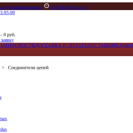
kaz@vashinstrument.ru
9:00-18:00 (пн.-пт.)
33-95-99
– 0 руб.
 заявку
АНИИ
НОВОСТИ
ДОСТАВКА И ОПЛАТА
ПОСТАВЩИКАМ
К
>
Соединители цепей
ы
max
lus