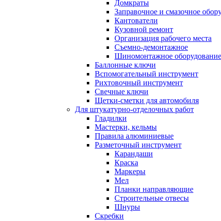
Домкраты
Заправочное и смазочное обор
Кантователи
Кузовной ремонт
Организация рабочего места
Съемно-демонтажное
Шиномонтажное оборудовани
Баллонные ключи
Вспомогательный инструмент
Рихтовочный инструмент
Свечные ключи
Щетки-сметки для автомобиля
Для штукатурно-отделочных работ
Гладилки
Мастерки, кельмы
Правила алюминиевые
Разметочный инструмент
Карандаши
Краска
Маркеры
Мел
Планки направляющие
Строительные отвесы
Шнуры
Скребки