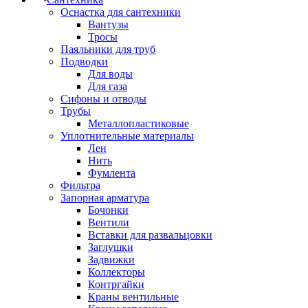
Оснастка для сантехники
Вантузы
Тросы
Паяльники для труб
Подводки
Для воды
Для газа
Сифоны и отводы
Трубы
Металлопластиковые
Уплотнительные материалы
Лен
Нить
Фумлента
Фильтра
Запорная арматура
Бочонки
Вентили
Вставки для развальцовки
Заглушки
Задвижки
Коллекторы
Контргайки
Краны вентильные