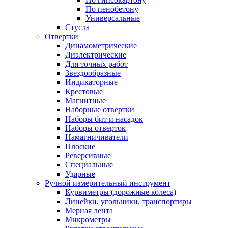
По пенобетону
Универсальные
Стусла
Отвертки
Динамометрические
Диэлектрические
Для точных работ
Звездообразные
Индикаторные
Крестовые
Магнитные
Наборные отвертки
Наборы бит и насадок
Наборы отверток
Намагничиватели
Плоские
Реверсивные
Специальные
Ударные
Ручной измерительный инструмент
Курвиметры (дорожные колеса)
Линейки, угольники, транспортиры
Мерная лента
Микрометры