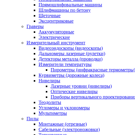
Прямошлифовальные машины
Шлифмашины по бетону
Щеточные
Эксцентриковые
Граверы
Аккумуляторные
Электрические
Измерительный инструмент
Видеоэндоскопы (видеоскопы)
Дальномеры лазерные (рулетки)
Детекторы металла (проводки)
Измерители температуры
Пирометры (инфракрасные термометры
Курвиметры (дорожные колеса)
Нивелиры
Лазерные уровни (нивелиры)
Оптические нивелиры
Приборы вертикального проектировани
Теодолиты
Угломеры и уклономеры
Мультиметры
Пилы
Монтажные (отрезные)
Сабельные (электроножовки)
Торцовочные