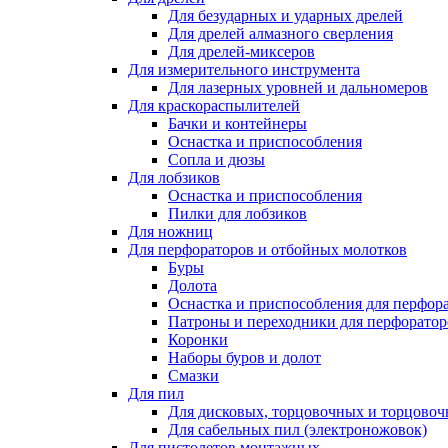
Для безударных и ударных дрелей
Для дрелей алмазного сверления
Для дрелей-миксеров
Для измерительного инструмента
Для лазерных уровней и дальномеров
Для краскораспылителей
Бачки и контейнеры
Оснастка и приспособления
Сопла и дюзы
Для лобзиков
Оснастка и приспособления
Пилки для лобзиков
Для ножниц
Для перфораторов и отбойных молотков
Буры
Долота
Оснастка и приспособления для перфор
Патроны и переходники для перфоратор
Коронки
Наборы буров и долот
Смазки
Для пил
Для дисковых, торцовочных и торцово
Для сабельных пил (электроножовок)
Для пистолетов монтажных