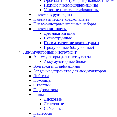
Орбитальные (эксцентриковые) пнев
Прямые пневмошлифмашины
Угловые пневмошлифмашины
Пневмошуруповерты
Пневматические краскопульты
Пневмоинструментальные наборы
Пневмопистолеты
Для накачки шин
Пескоструйные
Пневматические краскопульты
Продувочные (обдувочные)
Аккумуляторный инструмент
Аккумуляторы для инструмента
Аккумуляторные блоки
Болгарки и шлифмашины
Зарядные устройства для аккумуляторов
Лобзики
Ножницы
Отвертки
Перфораторы
Пилы
Дисковые
Ленточные
Сабельные
Пылесосы