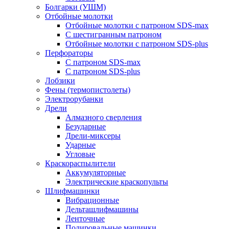
Болгарки (УШМ)
Отбойные молотки
Отбойные молотки с патроном SDS-max
С шестигранным патроном
Отбойные молотки с патроном SDS-plus
Перфораторы
С патроном SDS-max
С патроном SDS-plus
Лобзики
Фены (термопистолеты)
Электрорубанки
Дрели
Алмазного сверления
Безударные
Дрели-миксеры
Ударные
Угловые
Краскораспылители
Аккумуляторные
Электрические краскопульты
Шлифмашинки
Вибрационные
Дельташлифмашины
Ленточные
Полировальные машинки