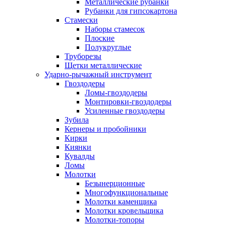
Металлические рубанки
Рубанки для гипсокартона
Стамески
Наборы стамесок
Плоские
Полукруглые
Труборезы
Щетки металлические
Ударно-рычажный инструмент
Гвоздодеры
Ломы-гвоздодеры
Монтировки-гвоздодеры
Усиленные гвоздодеры
Зубила
Кернеры и пробойники
Кирки
Киянки
Кувалды
Ломы
Молотки
Безынерционные
Многофункциональные
Молотки каменщика
Молотки кровельщика
Молотки-топоры