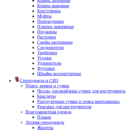
Краны запорные
Краны шаровые
Крестовина
Муфты
Переходники
Планки зажимные
Пружины
Распорки
Скобы распорные
Соединители
Тройники
Уголки
Удлинители
Футорки
Шкафы коллекторные
Спецодежда и СИЗ
Пояса, ремни и сумки
Чехлы, органайзеры сумки для инструмента
Браслеты
Разгрузочные сумки и пояса монтажника
Рюкзаки для инструментов
Влагозащитная одежда
Плащи
Летняя спецодежда
Жилеты