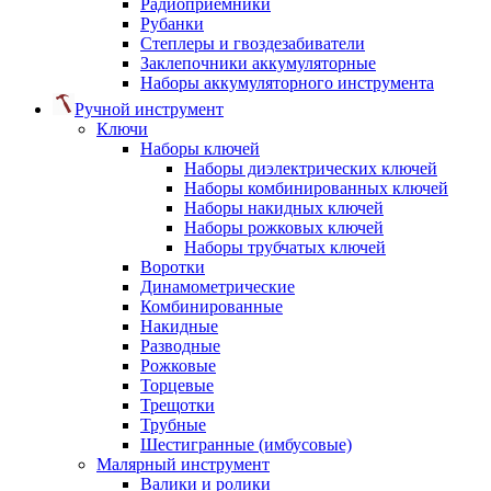
Радиоприемники
Рубанки
Степлеры и гвоздезабиватели
Заклепочники аккумуляторные
Наборы аккумуляторного инструмента
Ручной инструмент
Ключи
Наборы ключей
Наборы диэлектрических ключей
Наборы комбинированных ключей
Наборы накидных ключей
Наборы рожковых ключей
Наборы трубчатых ключей
Воротки
Динамометрические
Комбинированные
Накидные
Разводные
Рожковые
Торцевые
Трещотки
Трубные
Шестигранные (имбусовые)
Малярный инструмент
Валики и ролики