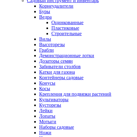
Садовый инструмент и инвентарь
Корнеудалители
Буры
Ведра
Оцинкованные
Пластиковые
Строительные
Вилы
Высоторезы
Грабли
Демонстрационные лотки
Дозаторы семян
Забиватели столбов
Катки для газона
Контейнеры садовые
Конусы
Косы
Крепления для подвязки растений
Культиваторы
Кусторезы
Лейки
Лопаты
Мотыги
Наборы садовые
Ножи