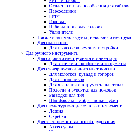
Биты и наборы
Оснастка и приспособления для гайкове
Переходники
Биты
Головки
Наборы торцевых головок
Удлинители
Насадки для многофункционального инструм
Для пылесосов
Для пылесосов ремонта и стройки
Для ручного инструмента
Для садового инструмента и инвентаря
Для заточки и шлифовки инструмента
Для столярно-слесарного инструмента
Для молотков, кувалд и топоров
Для напильников
Для хранения инструмента на стенах
Полотна и рукоятки для ножовок
Разводки для пил
Шлифовальные абразивные губки
Для штукатурно-отделочного инструмента
Лезвия
Скребки
Для электромонтажного оборудования
Аксессуары