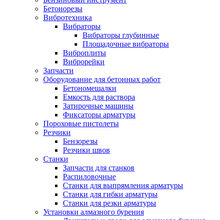
Бетонорезы
Вибротехника
Вибраторы
Вибраторы глубинные
Площадочные вибраторы
Виброплиты
Виброрейки
Запчасти
Оборудование для бетонных работ
Бетономешалки
Емкость для раствора
Затирочные машины
Фиксаторы арматуры
Пороховые пистолеты
Резчики
Бензорезы
Резчики швов
Станки
Запчасти для станков
Распиловочные
Станки для выпрямления арматуры
Станки для гибки арматуры
Станки для резки арматуры
Установки алмазного бурения