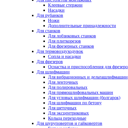
Клеевые стержни
Насадки
Для рубанков
Ножи
Дополнительные принадлежности
Для станков
Для лобзиковых станков
Для плиткорезов
Для фрезерных станков
Для термовоздуходувок
Сопла и насадки
Для фрезеров
Оснастка и приспособления для фрезеро
Для шлифмашин
Для вибрационных и дельташлифмашин
Для ленточных
Для полировальных
Для прямошлифовальных машин
Для угловых шлифмашин (болгарок)
Для шлифмашин по бетону
Для щеточных
Для эксцентриковых
Кольца переходные
Для шуруповертов и гайковертов