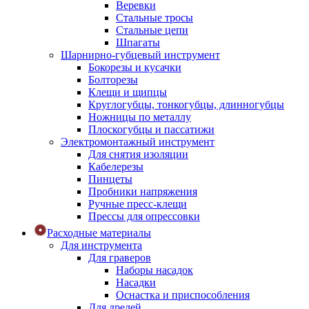
Веревки
Стальные тросы
Стальные цепи
Шпагаты
Шарнирно-губцевый инструмент
Бокорезы и кусачки
Болторезы
Клещи и щипцы
Круглогубцы, тонкогубцы, длинногубцы
Ножницы по металлу
Плоскогубцы и пассатижи
Электромонтажный инструмент
Для снятия изоляции
Кабелерезы
Пинцеты
Пробники напряжения
Ручные пресс-клещи
Прессы для опрессовки
Расходные материалы
Для инструмента
Для граверов
Наборы насадок
Насадки
Оснастка и приспособления
Для дрелей