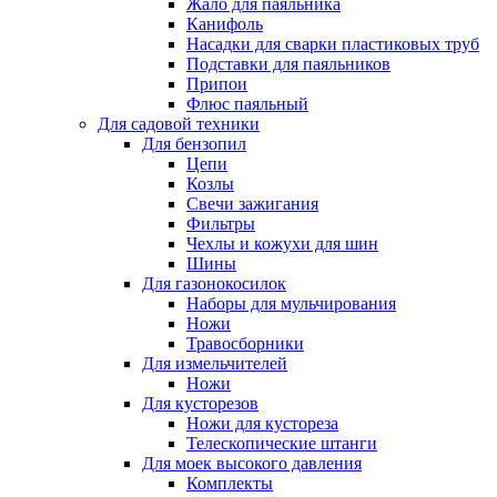
Жало для паяльника
Канифоль
Насадки для сварки пластиковых труб
Подставки для паяльников
Припои
Флюс паяльный
Для садовой техники
Для бензопил
Цепи
Козлы
Свечи зажигания
Фильтры
Чехлы и кожухи для шин
Шины
Для газонокосилок
Наборы для мульчирования
Ножи
Травосборники
Для измельчителей
Ножи
Для кусторезов
Ножи для кустореза
Телескопические штанги
Для моек высокого давления
Комплекты