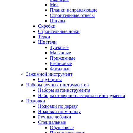
Мел
Планки направляющие
Строительные отвесы
Шнуры
Скребки
Строительные ножи
Терки
Шпатели
Зубчатые
Малярные
Прижимные
Резиновые
Фасадные
Зажимной инструмент
Струбцины
Наборы ручных инструментов
Наборы автоинструмента
Наборы столярно-слесарного инструмента
Ножовки
Ножовки по дереву
Ножовки по металлу
Ручные лобзики
Специальные
Обушковые
По гипсокартону