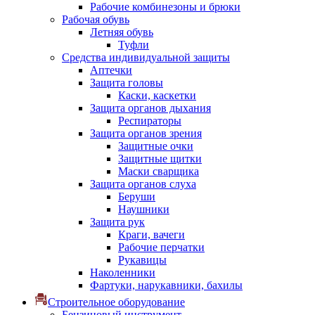
Рабочие комбинезоны и брюки
Рабочая обувь
Летняя обувь
Туфли
Средства индивидуальной защиты
Аптечки
Защита головы
Каски, каскетки
Защита органов дыхания
Респираторы
Защита органов зрения
Защитные очки
Защитные щитки
Маски сварщика
Защита органов слуха
Беруши
Наушники
Защита рук
Краги, вачеги
Рабочие перчатки
Рукавицы
Наколенники
Фартуки, нарукавники, бахилы
Строительное оборудование
Бензиновый инструмент