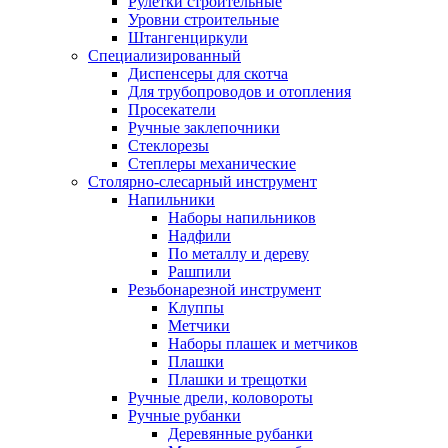
Рулетки строительные
Уровни строительные
Штангенциркули
Специализированный
Диспенсеры для скотча
Для трубопроводов и отопления
Просекатели
Ручные заклепочники
Стеклорезы
Степлеры механические
Столярно-слесарный инструмент
Напильники
Наборы напильников
Надфили
По металлу и дереву
Рашпили
Резьбонарезной инструмент
Клуппы
Метчики
Наборы плашек и метчиков
Плашки
Плашки и трещотки
Ручные дрели, коловороты
Ручные рубанки
Деревянные рубанки