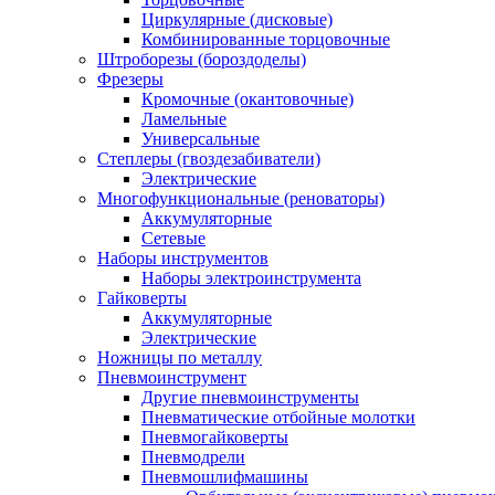
Циркулярные (дисковые)
Комбинированные торцовочные
Штроборезы (бороздоделы)
Фрезеры
Кромочные (окантовочные)
Ламельные
Универсальные
Степлеры (гвоздезабиватели)
Электрические
Многофункциональные (реноваторы)
Аккумуляторные
Сетевые
Наборы инструментов
Наборы электроинструмента
Гайковерты
Аккумуляторные
Электрические
Ножницы по металлу
Пневмоинструмент
Другие пневмоинструменты
Пневматические отбойные молотки
Пневмогайковерты
Пневмодрели
Пневмошлифмашины