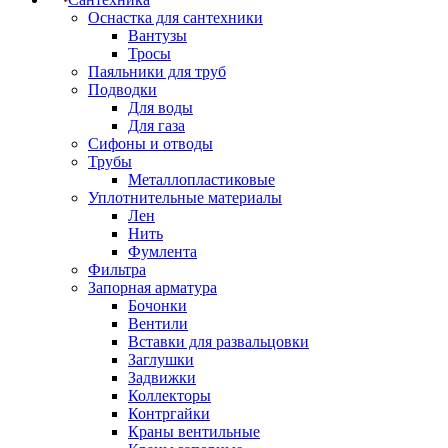
Оснастка для сантехники
Вантузы
Тросы
Паяльники для труб
Подводки
Для воды
Для газа
Сифоны и отводы
Трубы
Металлопластиковые
Уплотнительные материалы
Лен
Нить
Фумлента
Фильтра
Запорная арматура
Бочонки
Вентили
Вставки для развальцовки
Заглушки
Задвижки
Коллекторы
Контргайки
Краны вентильные