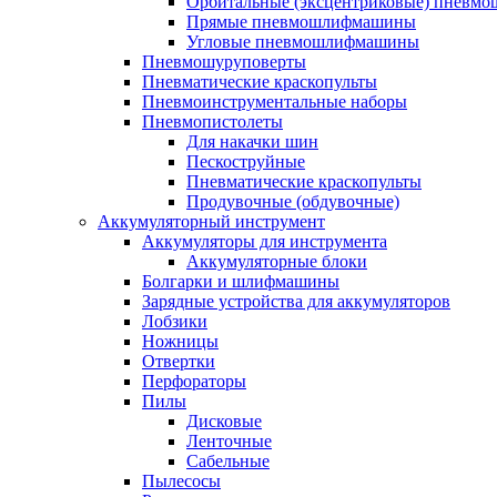
Орбитальные (эксцентриковые) пнев
Прямые пневмошлифмашины
Угловые пневмошлифмашины
Пневмошуруповерты
Пневматические краскопульты
Пневмоинструментальные наборы
Пневмопистолеты
Для накачки шин
Пескоструйные
Пневматические краскопульты
Продувочные (обдувочные)
Аккумуляторный инструмент
Аккумуляторы для инструмента
Аккумуляторные блоки
Болгарки и шлифмашины
Зарядные устройства для аккумуляторов
Лобзики
Ножницы
Отвертки
Перфораторы
Пилы
Дисковые
Ленточные
Сабельные
Пылесосы