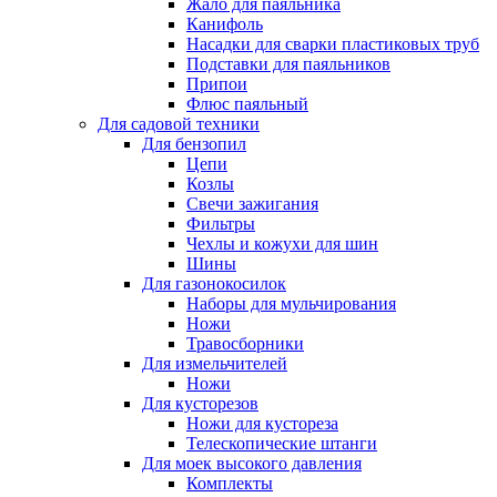
Жало для паяльника
Канифоль
Насадки для сварки пластиковых труб
Подставки для паяльников
Припои
Флюс паяльный
Для садовой техники
Для бензопил
Цепи
Козлы
Свечи зажигания
Фильтры
Чехлы и кожухи для шин
Шины
Для газонокосилок
Наборы для мульчирования
Ножи
Травосборники
Для измельчителей
Ножи
Для кусторезов
Ножи для кустореза
Телескопические штанги
Для моек высокого давления
Комплекты