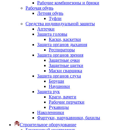
Рабочие комбинезоны и брюки
Рабочая обувь
Летняя обувь
Туфли
Средства индивидуальной защиты
Аптечки
Защита головы
Каски, каскетки
Защита органов дыхания
Респираторы
Защита органов зрения
Защитные очки
Защитные щитки
Маски сварщика
Защита органов слуха
Беруши
Наушники
Защита рук
Краги, вачеги
Рабочие перчатки
Рукавицы
Наколенники
Фартуки, нарукавники, бахилы
Строительное оборудование
Бензиновый инструмент