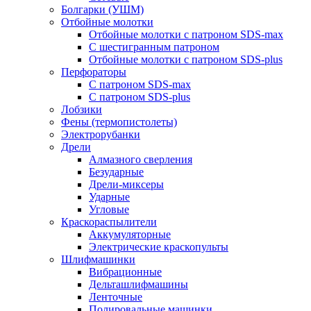
Болгарки (УШМ)
Отбойные молотки
Отбойные молотки с патроном SDS-max
С шестигранным патроном
Отбойные молотки с патроном SDS-plus
Перфораторы
С патроном SDS-max
С патроном SDS-plus
Лобзики
Фены (термопистолеты)
Электрорубанки
Дрели
Алмазного сверления
Безударные
Дрели-миксеры
Ударные
Угловые
Краскораспылители
Аккумуляторные
Электрические краскопульты
Шлифмашинки
Вибрационные
Дельташлифмашины
Ленточные
Полировальные машинки