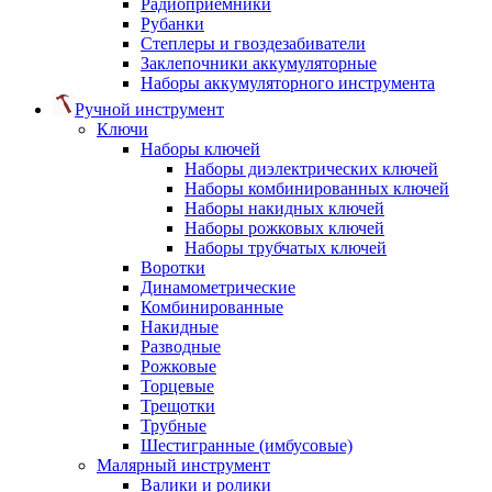
Радиоприемники
Рубанки
Степлеры и гвоздезабиватели
Заклепочники аккумуляторные
Наборы аккумуляторного инструмента
Ручной инструмент
Ключи
Наборы ключей
Наборы диэлектрических ключей
Наборы комбинированных ключей
Наборы накидных ключей
Наборы рожковых ключей
Наборы трубчатых ключей
Воротки
Динамометрические
Комбинированные
Накидные
Разводные
Рожковые
Торцевые
Трещотки
Трубные
Шестигранные (имбусовые)
Малярный инструмент
Валики и ролики