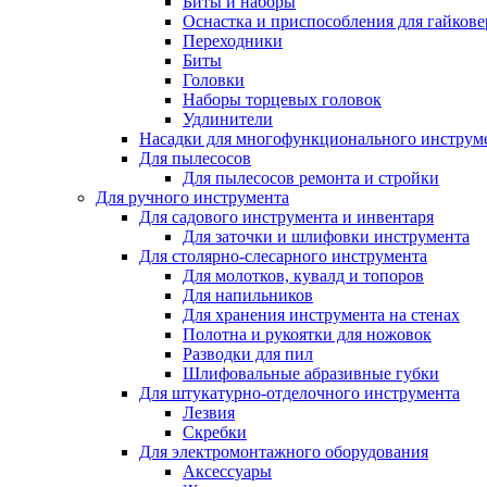
Биты и наборы
Оснастка и приспособления для гайкове
Переходники
Биты
Головки
Наборы торцевых головок
Удлинители
Насадки для многофункционального инструм
Для пылесосов
Для пылесосов ремонта и стройки
Для ручного инструмента
Для садового инструмента и инвентаря
Для заточки и шлифовки инструмента
Для столярно-слесарного инструмента
Для молотков, кувалд и топоров
Для напильников
Для хранения инструмента на стенах
Полотна и рукоятки для ножовок
Разводки для пил
Шлифовальные абразивные губки
Для штукатурно-отделочного инструмента
Лезвия
Скребки
Для электромонтажного оборудования
Аксессуары