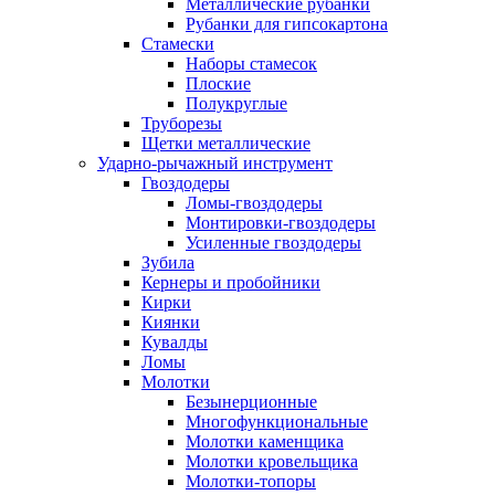
Металлические рубанки
Рубанки для гипсокартона
Стамески
Наборы стамесок
Плоские
Полукруглые
Труборезы
Щетки металлические
Ударно-рычажный инструмент
Гвоздодеры
Ломы-гвоздодеры
Монтировки-гвоздодеры
Усиленные гвоздодеры
Зубила
Кернеры и пробойники
Кирки
Киянки
Кувалды
Ломы
Молотки
Безынерционные
Многофункциональные
Молотки каменщика
Молотки кровельщика
Молотки-топоры