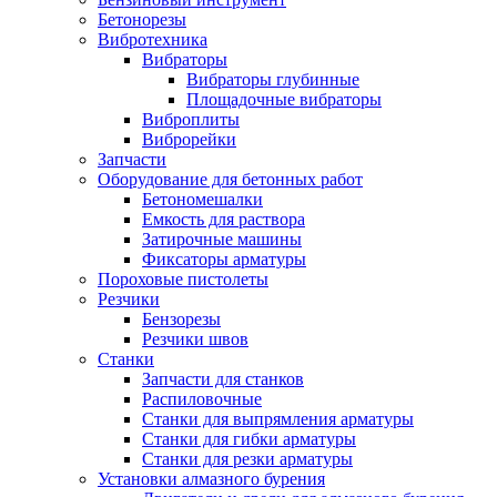
Бетонорезы
Вибротехника
Вибраторы
Вибраторы глубинные
Площадочные вибраторы
Виброплиты
Виброрейки
Запчасти
Оборудование для бетонных работ
Бетономешалки
Емкость для раствора
Затирочные машины
Фиксаторы арматуры
Пороховые пистолеты
Резчики
Бензорезы
Резчики швов
Станки
Запчасти для станков
Распиловочные
Станки для выпрямления арматуры
Станки для гибки арматуры
Станки для резки арматуры
Установки алмазного бурения