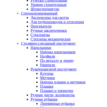
Рулетки строительные
Уровни строительные
Штангенциркули
Специализированный
Диспенсеры для скотча
Для трубопроводов и отопления
Просекатели
Ручные заклепочники
Стеклорезы
Степлеры механические
Столярно-слесарный инструмент
Напильники
Наборы напильников
Надфили
По металлу и дереву
Рашпили
Резьбонарезной инструмент
Клуппы
Метчики
Наборы плашек и метчиков
Плашки
Плашки и трещотки
Ручные дрели, коловороты
Ручные рубанки
Деревянные рубанки