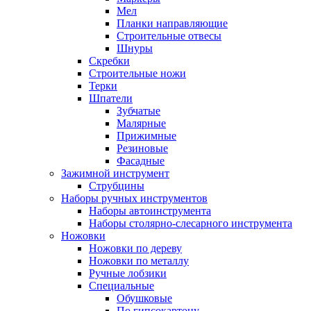
Мел
Планки направляющие
Строительные отвесы
Шнуры
Скребки
Строительные ножи
Терки
Шпатели
Зубчатые
Малярные
Прижимные
Резиновые
Фасадные
Зажимной инструмент
Струбцины
Наборы ручных инструментов
Наборы автоинструмента
Наборы столярно-слесарного инструмента
Ножовки
Ножовки по дереву
Ножовки по металлу
Ручные лобзики
Специальные
Обушковые
По гипсокартону