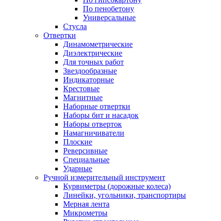
По пенобетону
Универсальные
Стусла
Отвертки
Динамометрические
Диэлектрические
Для точных работ
Звездообразные
Индикаторные
Крестовые
Магнитные
Наборные отвертки
Наборы бит и насадок
Наборы отверток
Намагничиватели
Плоские
Реверсивные
Специальные
Ударные
Ручной измерительный инструмент
Курвиметры (дорожные колеса)
Линейки, угольники, транспортиры
Мерная лента
Микрометры