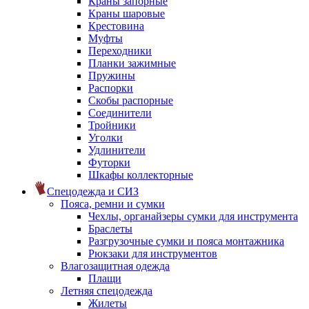
Краны запорные
Краны шаровые
Крестовина
Муфты
Переходники
Планки зажимные
Пружины
Распорки
Скобы распорные
Соединители
Тройники
Уголки
Удлинители
Футорки
Шкафы коллекторные
Спецодежда и СИЗ
Пояса, ремни и сумки
Чехлы, органайзеры сумки для инструмента
Браслеты
Разгрузочные сумки и пояса монтажника
Рюкзаки для инструментов
Влагозащитная одежда
Плащи
Летняя спецодежда
Жилеты