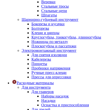
Веревки
Стальные тросы
Стальные цепи
Шпагаты
Шарнирно-губцевый инструмент
Бокорезы и кусачки
Болторезы
Клещи и щипцы
Круглогубцы, тонкогубцы, длинногубцы
Ножницы по металлу
Плоскогубцы и пассатижи
Электромонтажный инструмент
Для снятия изоляции
Кабелерезы
Пинцеты
Пробники напряжения
Ручные пресс-клещи
Прессы для опрессовки
Расходные материалы
Для инструмента
Для граверов
Наборы насадок
Насадки
Оснастка и приспособления
Для дрелей