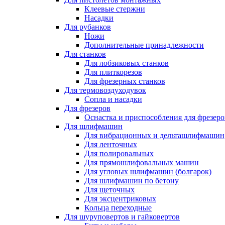
Клеевые стержни
Насадки
Для рубанков
Ножи
Дополнительные принадлежности
Для станков
Для лобзиковых станков
Для плиткорезов
Для фрезерных станков
Для термовоздуходувок
Сопла и насадки
Для фрезеров
Оснастка и приспособления для фрезеро
Для шлифмашин
Для вибрационных и дельташлифмашин
Для ленточных
Для полировальных
Для прямошлифовальных машин
Для угловых шлифмашин (болгарок)
Для шлифмашин по бетону
Для щеточных
Для эксцентриковых
Кольца переходные
Для шуруповертов и гайковертов