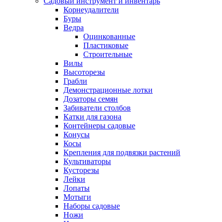
Садовый инструмент и инвентарь
Корнеудалители
Буры
Ведра
Оцинкованные
Пластиковые
Строительные
Вилы
Высоторезы
Грабли
Демонстрационные лотки
Дозаторы семян
Забиватели столбов
Катки для газона
Контейнеры садовые
Конусы
Косы
Крепления для подвязки растений
Культиваторы
Кусторезы
Лейки
Лопаты
Мотыги
Наборы садовые
Ножи