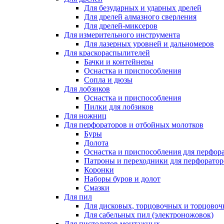
Для безударных и ударных дрелей
Для дрелей алмазного сверления
Для дрелей-миксеров
Для измерительного инструмента
Для лазерных уровней и дальномеров
Для краскораспылителей
Бачки и контейнеры
Оснастка и приспособления
Сопла и дюзы
Для лобзиков
Оснастка и приспособления
Пилки для лобзиков
Для ножниц
Для перфораторов и отбойных молотков
Буры
Долота
Оснастка и приспособления для перфор
Патроны и переходники для перфоратор
Коронки
Наборы буров и долот
Смазки
Для пил
Для дисковых, торцовочных и торцово
Для сабельных пил (электроножовок)
Для пистолетов монтажных