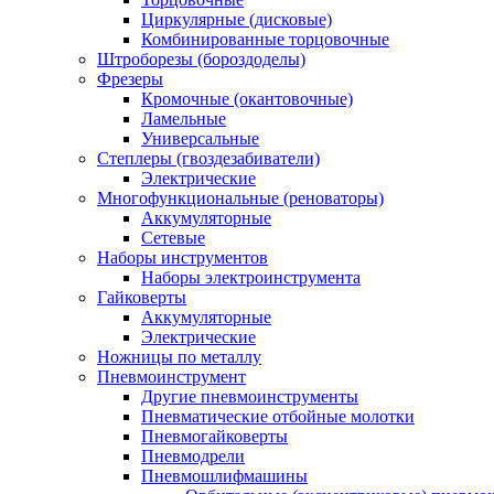
Циркулярные (дисковые)
Комбинированные торцовочные
Штроборезы (бороздоделы)
Фрезеры
Кромочные (окантовочные)
Ламельные
Универсальные
Степлеры (гвоздезабиватели)
Электрические
Многофункциональные (реноваторы)
Аккумуляторные
Сетевые
Наборы инструментов
Наборы электроинструмента
Гайковерты
Аккумуляторные
Электрические
Ножницы по металлу
Пневмоинструмент
Другие пневмоинструменты
Пневматические отбойные молотки
Пневмогайковерты
Пневмодрели
Пневмошлифмашины