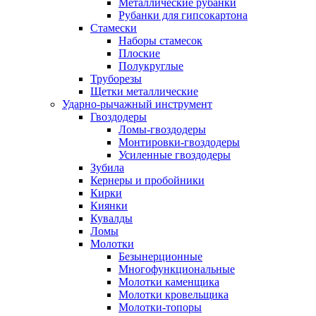
Металлические рубанки
Рубанки для гипсокартона
Стамески
Наборы стамесок
Плоские
Полукруглые
Труборезы
Щетки металлические
Ударно-рычажный инструмент
Гвоздодеры
Ломы-гвоздодеры
Монтировки-гвоздодеры
Усиленные гвоздодеры
Зубила
Кернеры и пробойники
Кирки
Киянки
Кувалды
Ломы
Молотки
Безынерционные
Многофункциональные
Молотки каменщика
Молотки кровельщика
Молотки-топоры