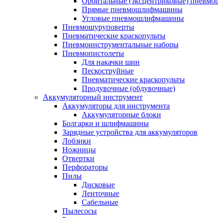
Орбитальные (эксцентриковые) пнев
Прямые пневмошлифмашины
Угловые пневмошлифмашины
Пневмошуруповерты
Пневматические краскопульты
Пневмоинструментальные наборы
Пневмопистолеты
Для накачки шин
Пескоструйные
Пневматические краскопульты
Продувочные (обдувочные)
Аккумуляторный инструмент
Аккумуляторы для инструмента
Аккумуляторные блоки
Болгарки и шлифмашины
Зарядные устройства для аккумуляторов
Лобзики
Ножницы
Отвертки
Перфораторы
Пилы
Дисковые
Ленточные
Сабельные
Пылесосы