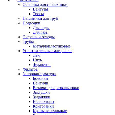
Оснастка для сантехники
Вантузы
Тросы
Паяльники для труб
Подводки
Для воды
Для газа
Сифоны и отводы
Трубы
Металлопластиковые
Уплотнительные материалы
Лен
Нить
Фумлента
Фильтра
Запорная арматура
Бочонки
Вентили
Вставки для развальцовки
Заглушки
Задвижки
Коллекторы
Контргайки
Краны вентильные