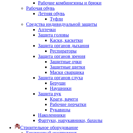
Рабочие комбинезоны и брюки
Рабочая обувь
Летняя обувь
Туфли
Средства индивидуальной защиты
Аптечки
Защита головы
Каски, каскетки
Защита органов дыхания
Респираторы
Защита органов зрения
Защитные очки
Защитные щитки
Маски сварщика
Защита органов слуха
Беруши
Наушники
Защита рук
Краги, вачеги
Рабочие перчатки
Рукавицы
Наколенники
Фартуки, нарукавники, бахилы
Строительное оборудование
Бензиновый инструмент