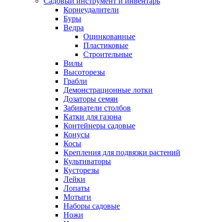
Садовый инструмент и инвентарь
Корнеудалители
Буры
Ведра
Оцинкованные
Пластиковые
Строительные
Вилы
Высоторезы
Грабли
Демонстрационные лотки
Дозаторы семян
Забиватели столбов
Катки для газона
Контейнеры садовые
Конусы
Косы
Крепления для подвязки растений
Культиваторы
Кусторезы
Лейки
Лопаты
Мотыги
Наборы садовые
Ножи