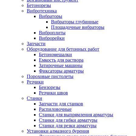
Бетонорезы
Вибротехника
Вибраторы
Вибраторы глубинные
Площадочные вибраторы
Виброплиты
Виброрейки
Запчасти
Оборудование для бетонных работ
Бетономешалки
Емкость для раствора
Затирочные машины
Фиксаторы арматуры
Пороховые пистолеты
Резчики
Бензорезы
Резчики швов
Станки
Запчасти для станков
Распиловочные
Станки для выпрямления арматуры
Станки для гибки арматуры
Станки для резки арматуры
Установки алмазного бурения