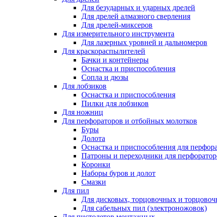
Для безударных и ударных дрелей
Для дрелей алмазного сверления
Для дрелей-миксеров
Для измерительного инструмента
Для лазерных уровней и дальномеров
Для краскораспылителей
Бачки и контейнеры
Оснастка и приспособления
Сопла и дюзы
Для лобзиков
Оснастка и приспособления
Пилки для лобзиков
Для ножниц
Для перфораторов и отбойных молотков
Буры
Долота
Оснастка и приспособления для перфор
Патроны и переходники для перфоратор
Коронки
Наборы буров и долот
Смазки
Для пил
Для дисковых, торцовочных и торцово
Для сабельных пил (электроножовок)
Для пистолетов монтажных