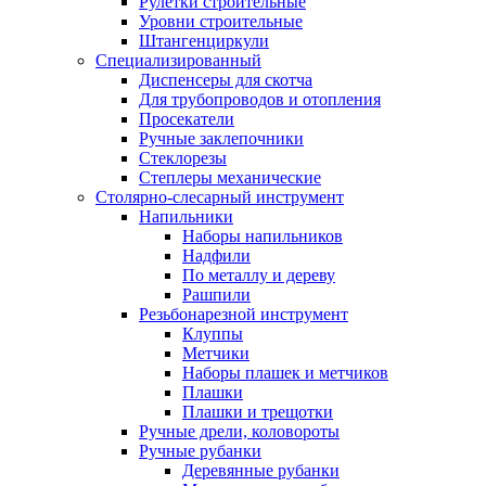
Рулетки строительные
Уровни строительные
Штангенциркули
Специализированный
Диспенсеры для скотча
Для трубопроводов и отопления
Просекатели
Ручные заклепочники
Стеклорезы
Степлеры механические
Столярно-слесарный инструмент
Напильники
Наборы напильников
Надфили
По металлу и дереву
Рашпили
Резьбонарезной инструмент
Клуппы
Метчики
Наборы плашек и метчиков
Плашки
Плашки и трещотки
Ручные дрели, коловороты
Ручные рубанки
Деревянные рубанки