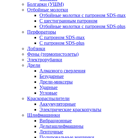
Болгарки (УШМ)
Отбойные молотки
Отбойные молотки с патроном SDS-max
С шестигранным патроном
Отбойные молотки с патроном SDS-plus
Перфораторы
С патроном SDS-max
С патроном SDS-plus
Лобзики
Фены (термопистолеты)
Электрорубанки
Дрели
Алмазного сверления
Безударные
Дрели-миксеры
Ударные
Угловые
Краскораспылители
Аккумуляторные
Электрические краскопульты
Шлифмашинки
Вибрационные
Дельташлифмашины
Ленточные
Полировальные машинки