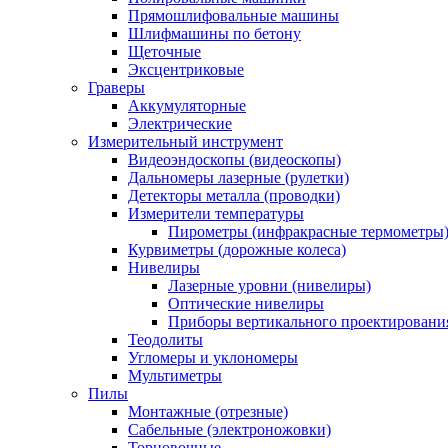
Прямошлифовальные машины
Шлифмашины по бетону
Щеточные
Эксцентриковые
Граверы
Аккумуляторные
Электрические
Измерительный инструмент
Видеоэндоскопы (видеоскопы)
Дальномеры лазерные (рулетки)
Детекторы металла (проводки)
Измерители температуры
Пирометры (инфракрасные термометры
Курвиметры (дорожные колеса)
Нивелиры
Лазерные уровни (нивелиры)
Оптические нивелиры
Приборы вертикального проектировани
Теодолиты
Угломеры и уклономеры
Мультиметры
Пилы
Монтажные (отрезные)
Сабельные (электроножовки)
Торцовочные