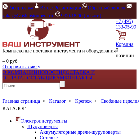
Распродажа
Вход / Регистрация
Обратный звонок
zakaz@vashinstrument.ru
9:00-18:00 (пн.-пт.)
+7 (495)
133-95-99
Корзина
0
Комплексные поставки инструмента и оборудования
позиций
– 0 руб.
Отправить заявку
О КОМПАНИИ
НОВОСТИ
ДОСТАВКА И
ОПЛАТА
ПОСТАВЩИКАМ
КОНТАКТЫ
Главная страница
>
Каталог
>
Крепеж
>
Скобяные издели
КАТАЛОГ
Электроинструменты
Шуруповерты
Аккумуляторные дрели-шуруповерты
Сетевые