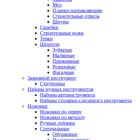
Мел
Планки направляющие
Строительные отвесы
Шнуры
Скребки
Строительные ножи
Терки
Шпатели
Зубчатые
Малярные
Прижимные
Резиновые
Фасадные
Зажимной инструмент
Струбцины
Наборы ручных инструментов
Наборы автоинструмента
Наборы столярно-слесарного инструмента
Ножовки
Ножовки по дереву
Ножовки по металлу
Ручные лобзики
Специальные
Обушковые
По гипсокартону