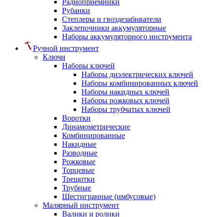
Радиоприемники
Рубанки
Степлеры и гвоздезабиватели
Заклепочники аккумуляторные
Наборы аккумуляторного инструмента
Ручной инструмент
Ключи
Наборы ключей
Наборы диэлектрических ключей
Наборы комбинированных ключей
Наборы накидных ключей
Наборы рожковых ключей
Наборы трубчатых ключей
Воротки
Динамометрические
Комбинированные
Накидные
Разводные
Рожковые
Торцевые
Трещотки
Трубные
Шестигранные (имбусовые)
Малярный инструмент
Валики и ролики