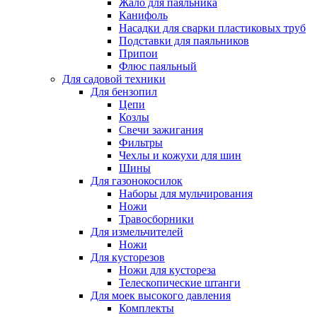
Жало для паяльника
Канифоль
Насадки для сварки пластиковых труб
Подставки для паяльников
Припои
Флюс паяльный
Для садовой техники
Для бензопил
Цепи
Козлы
Свечи зажигания
Фильтры
Чехлы и кожухи для шин
Шины
Для газонокосилок
Наборы для мульчирования
Ножи
Травосборники
Для измельчителей
Ножи
Для кусторезов
Ножи для кустореза
Телескопические штанги
Для моек высокого давления
Комплекты