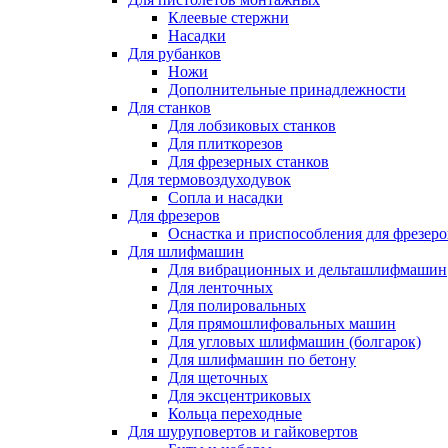
Клеевые стержни
Насадки
Для рубанков
Ножи
Дополнительные принадлежности
Для станков
Для лобзиковых станков
Для плиткорезов
Для фрезерных станков
Для термовоздуходувок
Сопла и насадки
Для фрезеров
Оснастка и приспособления для фрезеро
Для шлифмашин
Для вибрационных и дельташлифмашин
Для ленточных
Для полировальных
Для прямошлифовальных машин
Для угловых шлифмашин (болгарок)
Для шлифмашин по бетону
Для щеточных
Для эксцентриковых
Кольца переходные
Для шуруповертов и гайковертов