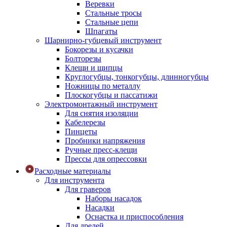
Веревки
Стальные тросы
Стальные цепи
Шпагаты
Шарнирно-губцевый инструмент
Бокорезы и кусачки
Болторезы
Клещи и щипцы
Круглогубцы, тонкогубцы, длинногубцы
Ножницы по металлу
Плоскогубцы и пассатижи
Электромонтажный инструмент
Для снятия изоляции
Кабелерезы
Пинцеты
Пробники напряжения
Ручные пресс-клещи
Прессы для опрессовки
Расходные материалы
Для инструмента
Для граверов
Наборы насадок
Насадки
Оснастка и приспособления
Для дрелей