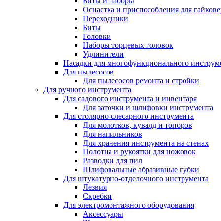
Биты и наборы
Оснастка и приспособления для гайкове
Переходники
Биты
Головки
Наборы торцевых головок
Удлинители
Насадки для многофункционального инструм
Для пылесосов
Для пылесосов ремонта и стройки
Для ручного инструмента
Для садового инструмента и инвентаря
Для заточки и шлифовки инструмента
Для столярно-слесарного инструмента
Для молотков, кувалд и топоров
Для напильников
Для хранения инструмента на стенах
Полотна и рукоятки для ножовок
Разводки для пил
Шлифовальные абразивные губки
Для штукатурно-отделочного инструмента
Лезвия
Скребки
Для электромонтажного оборудования
Аксессуары