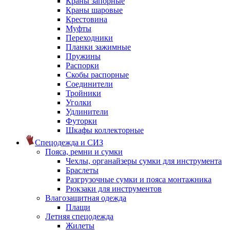
Краны запорные
Краны шаровые
Крестовина
Муфты
Переходники
Планки зажимные
Пружины
Распорки
Скобы распорные
Соединители
Тройники
Уголки
Удлинители
Футорки
Шкафы коллекторные
Спецодежда и СИЗ
Пояса, ремни и сумки
Чехлы, органайзеры сумки для инструмента
Браслеты
Разгрузочные сумки и пояса монтажника
Рюкзаки для инструментов
Влагозащитная одежда
Плащи
Летняя спецодежда
Жилеты