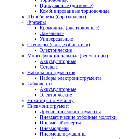
Циркулярные (дисковые)
Комбинированные торцовочные
Штроборезы (бороздоделы)
Фрезеры
Кромочные (окантовочные)
Ламельные
Универсальные
Степлеры (гвоздезабиватели)
Электрические
Многофункциональные (реноваторы)
Аккумуляторные
Сетевые
Наборы инструментов
Наборы электроинструмента
Гайковерты
Аккумуляторные
Электрические
Ножницы по металлу
Пневмоинструмент
Другие пневмоинструменты
Пневматические отбойные молотки
Пневмогайковерты
Пневмодрели
Пневмошлифмашины