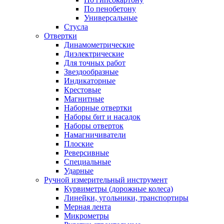
По пенобетону
Универсальные
Стусла
Отвертки
Динамометрические
Диэлектрические
Для точных работ
Звездообразные
Индикаторные
Крестовые
Магнитные
Наборные отвертки
Наборы бит и насадок
Наборы отверток
Намагничиватели
Плоские
Реверсивные
Специальные
Ударные
Ручной измерительный инструмент
Курвиметры (дорожные колеса)
Линейки, угольники, транспортиры
Мерная лента
Микрометры