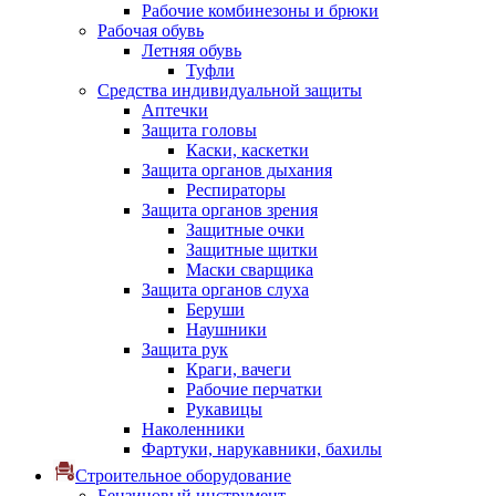
Рабочие комбинезоны и брюки
Рабочая обувь
Летняя обувь
Туфли
Средства индивидуальной защиты
Аптечки
Защита головы
Каски, каскетки
Защита органов дыхания
Респираторы
Защита органов зрения
Защитные очки
Защитные щитки
Маски сварщика
Защита органов слуха
Беруши
Наушники
Защита рук
Краги, вачеги
Рабочие перчатки
Рукавицы
Наколенники
Фартуки, нарукавники, бахилы
Строительное оборудование
Бензиновый инструмент