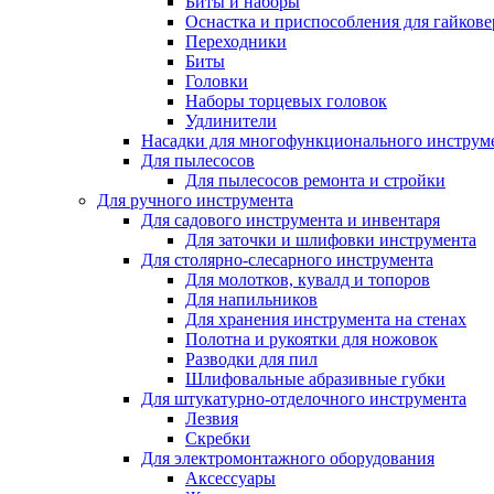
Биты и наборы
Оснастка и приспособления для гайкове
Переходники
Биты
Головки
Наборы торцевых головок
Удлинители
Насадки для многофункционального инструм
Для пылесосов
Для пылесосов ремонта и стройки
Для ручного инструмента
Для садового инструмента и инвентаря
Для заточки и шлифовки инструмента
Для столярно-слесарного инструмента
Для молотков, кувалд и топоров
Для напильников
Для хранения инструмента на стенах
Полотна и рукоятки для ножовок
Разводки для пил
Шлифовальные абразивные губки
Для штукатурно-отделочного инструмента
Лезвия
Скребки
Для электромонтажного оборудования
Аксессуары