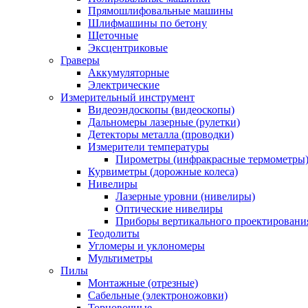
Прямошлифовальные машины
Шлифмашины по бетону
Щеточные
Эксцентриковые
Граверы
Аккумуляторные
Электрические
Измерительный инструмент
Видеоэндоскопы (видеоскопы)
Дальномеры лазерные (рулетки)
Детекторы металла (проводки)
Измерители температуры
Пирометры (инфракрасные термометры
Курвиметры (дорожные колеса)
Нивелиры
Лазерные уровни (нивелиры)
Оптические нивелиры
Приборы вертикального проектировани
Теодолиты
Угломеры и уклономеры
Мультиметры
Пилы
Монтажные (отрезные)
Сабельные (электроножовки)
Торцовочные