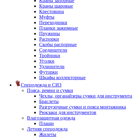
Краны запорные
Краны шаровые
Крестовина
Муфты
Переходники
Планки зажимные
Пружины
Распорки
Скобы распорные
Соединители
Тройники
Уголки
Удлинители
Футорки
Шкафы коллекторные
Спецодежда и СИЗ
Пояса, ремни и сумки
Чехлы, органайзеры сумки для инструмента
Браслеты
Разгрузочные сумки и пояса монтажника
Рюкзаки для инструментов
Влагозащитная одежда
Плащи
Летняя спецодежда
Жилеты