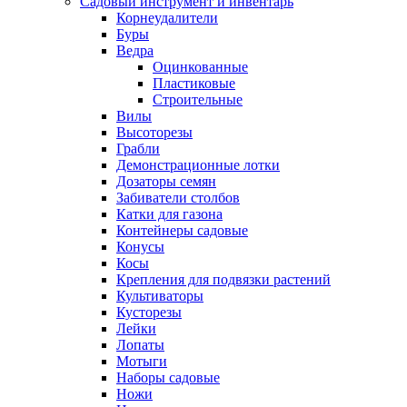
Садовый инструмент и инвентарь
Корнеудалители
Буры
Ведра
Оцинкованные
Пластиковые
Строительные
Вилы
Высоторезы
Грабли
Демонстрационные лотки
Дозаторы семян
Забиватели столбов
Катки для газона
Контейнеры садовые
Конусы
Косы
Крепления для подвязки растений
Культиваторы
Кусторезы
Лейки
Лопаты
Мотыги
Наборы садовые
Ножи