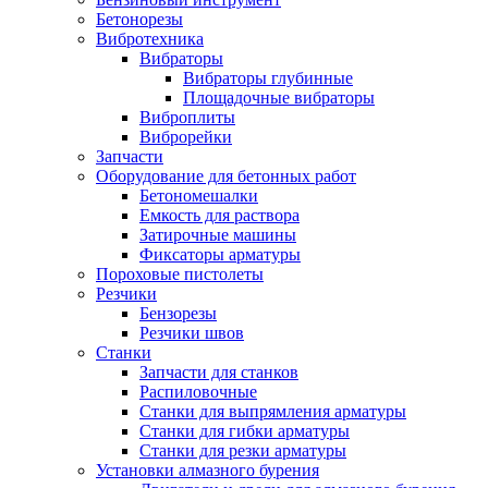
Бетонорезы
Вибротехника
Вибраторы
Вибраторы глубинные
Площадочные вибраторы
Виброплиты
Виброрейки
Запчасти
Оборудование для бетонных работ
Бетономешалки
Емкость для раствора
Затирочные машины
Фиксаторы арматуры
Пороховые пистолеты
Резчики
Бензорезы
Резчики швов
Станки
Запчасти для станков
Распиловочные
Станки для выпрямления арматуры
Станки для гибки арматуры
Станки для резки арматуры
Установки алмазного бурения