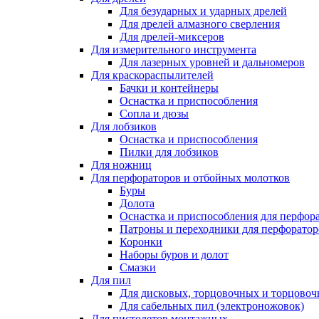
Для безударных и ударных дрелей
Для дрелей алмазного сверления
Для дрелей-миксеров
Для измерительного инструмента
Для лазерных уровней и дальномеров
Для краскораспылителей
Бачки и контейнеры
Оснастка и приспособления
Сопла и дюзы
Для лобзиков
Оснастка и приспособления
Пилки для лобзиков
Для ножниц
Для перфораторов и отбойных молотков
Буры
Долота
Оснастка и приспособления для перфор
Патроны и переходники для перфоратор
Коронки
Наборы буров и долот
Смазки
Для пил
Для дисковых, торцовочных и торцово
Для сабельных пил (электроножовок)
Для пистолетов монтажных