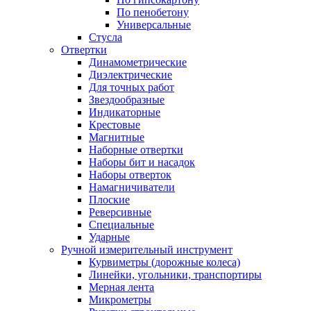
По пенобетону
Универсальные
Стусла
Отвертки
Динамометрические
Диэлектрические
Для точных работ
Звездообразные
Индикаторные
Крестовые
Магнитные
Наборные отвертки
Наборы бит и насадок
Наборы отверток
Намагничиватели
Плоские
Реверсивные
Специальные
Ударные
Ручной измерительный инструмент
Курвиметры (дорожные колеса)
Линейки, угольники, транспортиры
Мерная лента
Микрометры