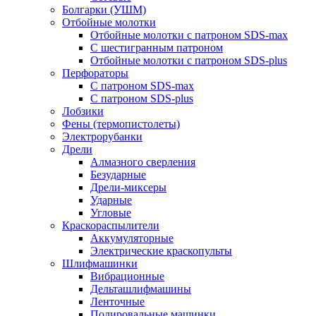
Болгарки (УШМ)
Отбойные молотки
Отбойные молотки с патроном SDS-max
С шестигранным патроном
Отбойные молотки с патроном SDS-plus
Перфораторы
С патроном SDS-max
С патроном SDS-plus
Лобзики
Фены (термопистолеты)
Электрорубанки
Дрели
Алмазного сверления
Безударные
Дрели-миксеры
Ударные
Угловые
Краскораспылители
Аккумуляторные
Электрические краскопульты
Шлифмашинки
Вибрационные
Дельташлифмашины
Ленточные
Полировальные машинки