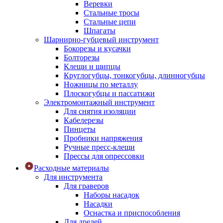
Веревки
Стальные тросы
Стальные цепи
Шпагаты
Шарнирно-губцевый инструмент
Бокорезы и кусачки
Болторезы
Клещи и щипцы
Круглогубцы, тонкогубцы, длинногубцы
Ножницы по металлу
Плоскогубцы и пассатижи
Электромонтажный инструмент
Для снятия изоляции
Кабелерезы
Пинцеты
Пробники напряжения
Ручные пресс-клещи
Прессы для опрессовки
Расходные материалы
Для инструмента
Для граверов
Наборы насадок
Насадки
Оснастка и приспособления
Для дрелей