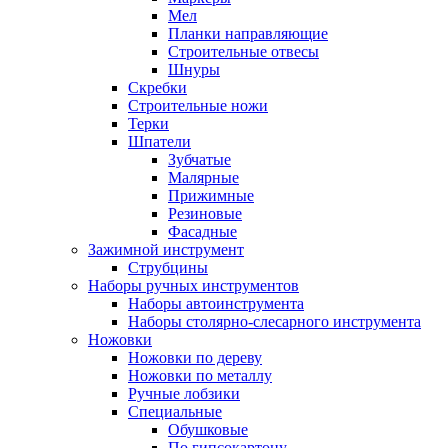
Мел
Планки направляющие
Строительные отвесы
Шнуры
Скребки
Строительные ножи
Терки
Шпатели
Зубчатые
Малярные
Прижимные
Резиновые
Фасадные
Зажимной инструмент
Струбцины
Наборы ручных инструментов
Наборы автоинструмента
Наборы столярно-слесарного инструмента
Ножовки
Ножовки по дереву
Ножовки по металлу
Ручные лобзики
Специальные
Обушковые
По гипсокартону