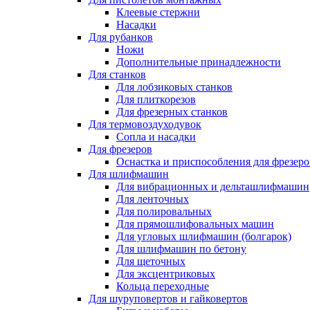
Клеевые стержни
Насадки
Для рубанков
Ножи
Дополнительные принадлежности
Для станков
Для лобзиковых станков
Для плиткорезов
Для фрезерных станков
Для термовоздуходувок
Сопла и насадки
Для фрезеров
Оснастка и приспособления для фрезеро
Для шлифмашин
Для вибрационных и дельташлифмашин
Для ленточных
Для полировальных
Для прямошлифовальных машин
Для угловых шлифмашин (болгарок)
Для шлифмашин по бетону
Для щеточных
Для эксцентриковых
Кольца переходные
Для шуруповертов и гайковертов