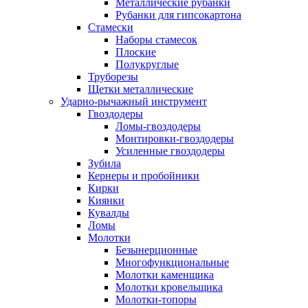
Металлические рубанки
Рубанки для гипсокартона
Стамески
Наборы стамесок
Плоские
Полукруглые
Труборезы
Щетки металлические
Ударно-рычажный инструмент
Гвоздодеры
Ломы-гвоздодеры
Монтировки-гвоздодеры
Усиленные гвоздодеры
Зубила
Кернеры и пробойники
Кирки
Киянки
Кувалды
Ломы
Молотки
Безынерционные
Многофункциональные
Молотки каменщика
Молотки кровельщика
Молотки-топоры