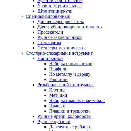
Рулетки строительные
Уровни строительные
Штангенциркули
Специализированный
Диспенсеры для скотча
Для трубопроводов и отопления
Просекатели
Ручные заклепочники
Стеклорезы
Степлеры механические
Столярно-слесарный инструмент
Напильники
Наборы напильников
Надфили
По металлу и дереву
Рашпили
Резьбонарезной инструмент
Клуппы
Метчики
Наборы плашек и метчиков
Плашки
Плашки и трещотки
Ручные дрели, коловороты
Ручные рубанки
Деревянные рубанки