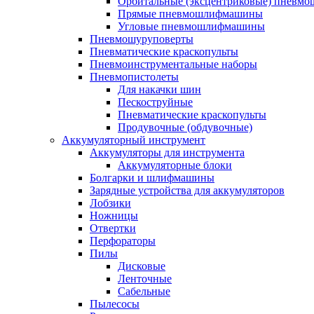
Орбитальные (эксцентриковые) пнев
Прямые пневмошлифмашины
Угловые пневмошлифмашины
Пневмошуруповерты
Пневматические краскопульты
Пневмоинструментальные наборы
Пневмопистолеты
Для накачки шин
Пескоструйные
Пневматические краскопульты
Продувочные (обдувочные)
Аккумуляторный инструмент
Аккумуляторы для инструмента
Аккумуляторные блоки
Болгарки и шлифмашины
Зарядные устройства для аккумуляторов
Лобзики
Ножницы
Отвертки
Перфораторы
Пилы
Дисковые
Ленточные
Сабельные
Пылесосы