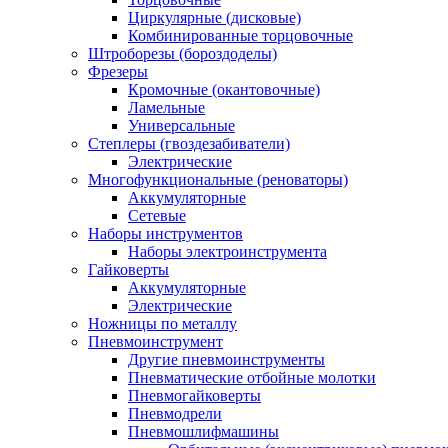
Циркулярные (дисковые)
Комбинированные торцовочные
Штроборезы (бороздоделы)
Фрезеры
Кромочные (окантовочные)
Ламельные
Универсальные
Степлеры (гвоздезабиватели)
Электрические
Многофункциональные (реноваторы)
Аккумуляторные
Сетевые
Наборы инструментов
Наборы электроинструмента
Гайковерты
Аккумуляторные
Электрические
Ножницы по металлу
Пневмоинструмент
Другие пневмоинструменты
Пневматические отбойные молотки
Пневмогайковерты
Пневмодрели
Пневмошлифмашины