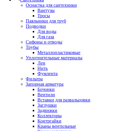
Оснастка для сантехники
Вантузы
Тросы
Паяльники для труб
Подводки
Для воды
Для газа
Сифоны и отводы
Трубы
Металлопластиковые
Уплотнительные материалы
Лен
Нить
Фумлента
Фильтра
Запорная арматура
Бочонки
Вентили
Вставки для развальцовки
Заглушки
Задвижки
Коллекторы
Контргайки
Краны вентильные