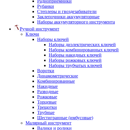
Радиоприемники
Рубанки
Степлеры и гвоздезабиватели
Заклепочники аккумуляторные
Наборы аккумуляторного инструмента
Ручной инструмент
Ключи
Наборы ключей
Наборы диэлектрических ключей
Наборы комбинированных ключей
Наборы накидных ключей
Наборы рожковых ключей
Наборы трубчатых ключей
Воротки
Динамометрические
Комбинированные
Накидные
Разводные
Рожковые
Торцевые
Трещотки
Трубные
Шестигранные (имбусовые)
Малярный инструмент
Валики и ролики