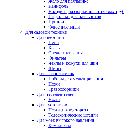
Жало для паяльника
Канифоль
Насадки для сварки пластиковых труб
Подставки для паяльников
Припои
Флюс паяльный
Для садовой техники
Для бензопил
Цепи
Козлы
Свечи зажигания
Фильтры
Чехлы и кожухи для шин
Шины
Для газонокосилок
Наборы для мульчирования
Ножи
Травосборники
Для измельчителей
Ножи
Для кусторезов
Ножи для кустореза
Телескопические штанги
Для моек высокого давления
Комплекты