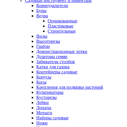
Садовый инструмент и инвентарь
Корнеудалители
Буры
Ведра
Оцинкованные
Пластиковые
Строительные
Вилы
Высоторезы
Грабли
Демонстрационные лотки
Дозаторы семян
Забиватели столбов
Катки для газона
Контейнеры садовые
Конусы
Косы
Крепления для подвязки растений
Культиваторы
Кусторезы
Лейки
Лопаты
Мотыги
Наборы садовые
Ножи