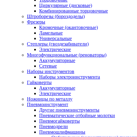
Циркулярные (дисковые)
Комбинированные торцовочные
Штроборезы (бороздоделы)
Фрезеры
Кромочные (окантовочные)
Ламельные
Универсальные
Степлеры (гвоздезабиватели)
Электрические
Многофункциональные (реноваторы)
Аккумуляторные
Сетевые
Наборы инструментов
Наборы электроинструмента
Гайковерты
Аккумуляторные
Электрические
Ножницы по металлу
Пневмоинструмент
Другие пневмоинструменты
Пневматические отбойные молотки
Пневмогайковерты
Пневмодрели
Пневмошлифмашины