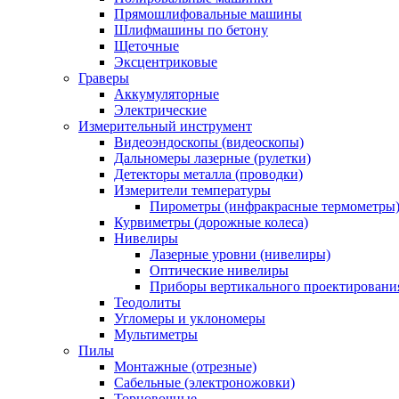
Прямошлифовальные машины
Шлифмашины по бетону
Щеточные
Эксцентриковые
Граверы
Аккумуляторные
Электрические
Измерительный инструмент
Видеоэндоскопы (видеоскопы)
Дальномеры лазерные (рулетки)
Детекторы металла (проводки)
Измерители температуры
Пирометры (инфракрасные термометры
Курвиметры (дорожные колеса)
Нивелиры
Лазерные уровни (нивелиры)
Оптические нивелиры
Приборы вертикального проектировани
Теодолиты
Угломеры и уклономеры
Мультиметры
Пилы
Монтажные (отрезные)
Сабельные (электроножовки)
Торцовочные