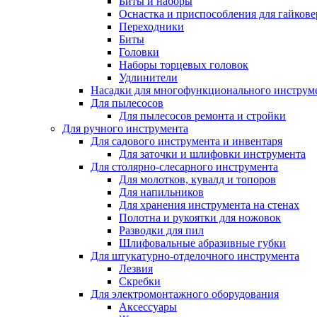
Биты и наборы
Оснастка и приспособления для гайкове
Переходники
Биты
Головки
Наборы торцевых головок
Удлинители
Насадки для многофункционального инструм
Для пылесосов
Для пылесосов ремонта и стройки
Для ручного инструмента
Для садового инструмента и инвентаря
Для заточки и шлифовки инструмента
Для столярно-слесарного инструмента
Для молотков, кувалд и топоров
Для напильников
Для хранения инструмента на стенах
Полотна и рукоятки для ножовок
Разводки для пил
Шлифовальные абразивные губки
Для штукатурно-отделочного инструмента
Лезвия
Скребки
Для электромонтажного оборудования
Аксессуары