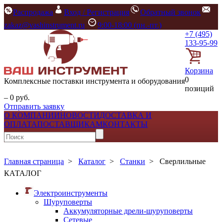
Распродажа
Вход / Регистрация
Обратный звонок
zakaz@vashinstrument.ru
9:00-18:00 (пн.-пт.)
+7 (495)
133-95-99
Корзина
0
Комплексные поставки инструмента и оборудования
позиций
– 0 руб.
Отправить заявку
О КОМПАНИИ
НОВОСТИ
ДОСТАВКА И
ОПЛАТА
ПОСТАВЩИКАМ
КОНТАКТЫ
Главная страница
>
Каталог
>
Станки
>
Сверлильные
КАТАЛОГ
Электроинструменты
Шуруповерты
Аккумуляторные дрели-шуруповерты
Сетевые