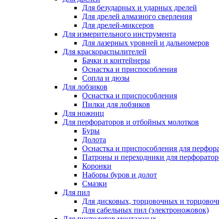
Для безударных и ударных дрелей
Для дрелей алмазного сверления
Для дрелей-миксеров
Для измерительного инструмента
Для лазерных уровней и дальномеров
Для краскораспылителей
Бачки и контейнеры
Оснастка и приспособления
Сопла и дюзы
Для лобзиков
Оснастка и приспособления
Пилки для лобзиков
Для ножниц
Для перфораторов и отбойных молотков
Буры
Долота
Оснастка и приспособления для перфор
Патроны и переходники для перфоратор
Коронки
Наборы буров и долот
Смазки
Для пил
Для дисковых, торцовочных и торцово
Для сабельных пил (электроножовок)
Для пистолетов монтажных