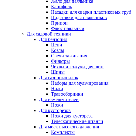
Жало для паяльника
Канифоль
Насадки для сварки пластиковых труб
Подставки для паяльников
Припои
Флюс паяльный
Для садовой техники
Для бензопил
Цепи
Козлы
Свечи зажигания
Фильтры
Чехлы и кожухи для шин
Шины
Для газонокосилок
Наборы для мульчирования
Ножи
Травосборники
Для измельчителей
Ножи
Для кусторезов
Ножи для кустореза
Телескопические штанги
Для моек высокого давления
Комплекты