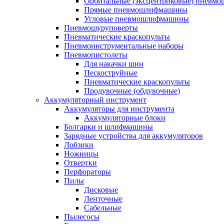
Орбитальные (эксцентриковые) пнев
Прямые пневмошлифмашины
Угловые пневмошлифмашины
Пневмошуруповерты
Пневматические краскопульты
Пневмоинструментальные наборы
Пневмопистолеты
Для накачки шин
Пескоструйные
Пневматические краскопульты
Продувочные (обдувочные)
Аккумуляторный инструмент
Аккумуляторы для инструмента
Аккумуляторные блоки
Болгарки и шлифмашины
Зарядные устройства для аккумуляторов
Лобзики
Ножницы
Отвертки
Перфораторы
Пилы
Дисковые
Ленточные
Сабельные
Пылесосы