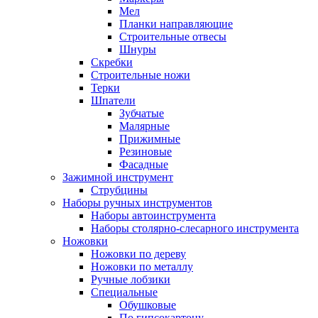
Мел
Планки направляющие
Строительные отвесы
Шнуры
Скребки
Строительные ножи
Терки
Шпатели
Зубчатые
Малярные
Прижимные
Резиновые
Фасадные
Зажимной инструмент
Струбцины
Наборы ручных инструментов
Наборы автоинструмента
Наборы столярно-слесарного инструмента
Ножовки
Ножовки по дереву
Ножовки по металлу
Ручные лобзики
Специальные
Обушковые
По гипсокартону