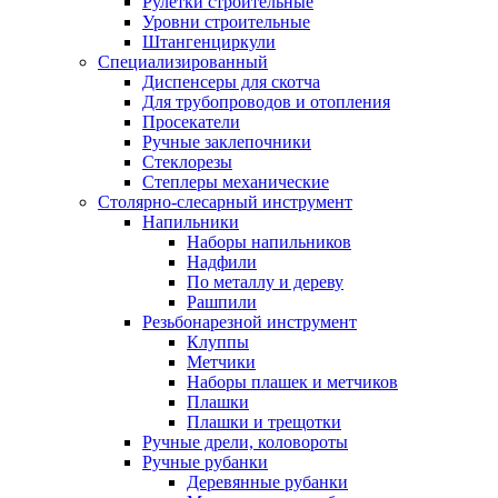
Рулетки строительные
Уровни строительные
Штангенциркули
Специализированный
Диспенсеры для скотча
Для трубопроводов и отопления
Просекатели
Ручные заклепочники
Стеклорезы
Степлеры механические
Столярно-слесарный инструмент
Напильники
Наборы напильников
Надфили
По металлу и дереву
Рашпили
Резьбонарезной инструмент
Клуппы
Метчики
Наборы плашек и метчиков
Плашки
Плашки и трещотки
Ручные дрели, коловороты
Ручные рубанки
Деревянные рубанки