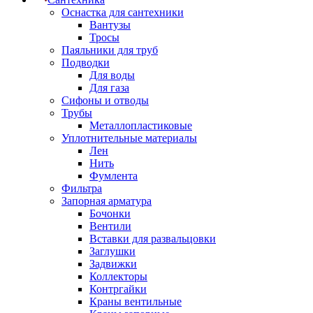
Оснастка для сантехники
Вантузы
Тросы
Паяльники для труб
Подводки
Для воды
Для газа
Сифоны и отводы
Трубы
Металлопластиковые
Уплотнительные материалы
Лен
Нить
Фумлента
Фильтра
Запорная арматура
Бочонки
Вентили
Вставки для развальцовки
Заглушки
Задвижки
Коллекторы
Контргайки
Краны вентильные