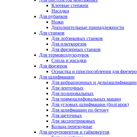
Клеевые стержни
Насадки
Для рубанков
Ножи
Дополнительные принадлежности
Для станков
Для лобзиковых станков
Для плиткорезов
Для фрезерных станков
Для термовоздуходувок
Сопла и насадки
Для фрезеров
Оснастка и приспособления для фрезеро
Для шлифмашин
Для вибрационных и дельташлифмашин
Для ленточных
Для полировальных
Для прямошлифовальных машин
Для угловых шлифмашин (болгарок)
Для шлифмашин по бетону
Для щеточных
Для эксцентриковых
Кольца переходные
Для шуруповертов и гайковертов