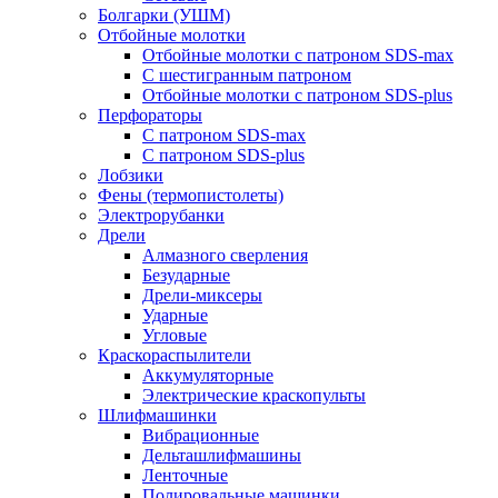
Болгарки (УШМ)
Отбойные молотки
Отбойные молотки с патроном SDS-max
С шестигранным патроном
Отбойные молотки с патроном SDS-plus
Перфораторы
С патроном SDS-max
С патроном SDS-plus
Лобзики
Фены (термопистолеты)
Электрорубанки
Дрели
Алмазного сверления
Безударные
Дрели-миксеры
Ударные
Угловые
Краскораспылители
Аккумуляторные
Электрические краскопульты
Шлифмашинки
Вибрационные
Дельташлифмашины
Ленточные
Полировальные машинки