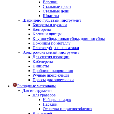
Веревки
Стальные тросы
Стальные цепи
Шпагаты
Шарнирно-губцевый инструмент
Бокорезы и кусачки
Болторезы
Клещи и щипцы
Круглогубцы, тонкогубцы, длинногубцы
Ножницы по металлу
Плоскогубцы и пассатижи
Электромонтажный инструмент
Для снятия изоляции
Кабелерезы
Пинцеты
Пробники напряжения
Ручные пресс-клещи
Прессы для опрессовки
Расходные материалы
Для инструмента
Для граверов
Наборы насадок
Насадки
Оснастка и приспособления
Для дрелей