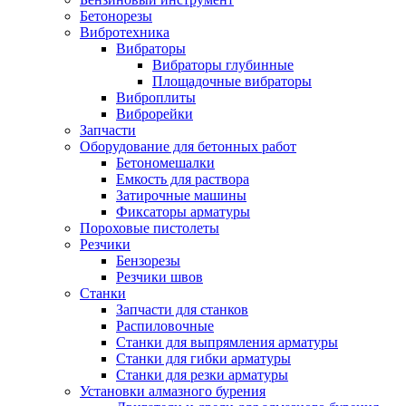
Бетонорезы
Вибротехника
Вибраторы
Вибраторы глубинные
Площадочные вибраторы
Виброплиты
Виброрейки
Запчасти
Оборудование для бетонных работ
Бетономешалки
Емкость для раствора
Затирочные машины
Фиксаторы арматуры
Пороховые пистолеты
Резчики
Бензорезы
Резчики швов
Станки
Запчасти для станков
Распиловочные
Станки для выпрямления арматуры
Станки для гибки арматуры
Станки для резки арматуры
Установки алмазного бурения