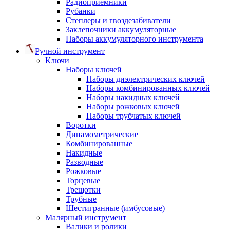
Радиоприемники
Рубанки
Степлеры и гвоздезабиватели
Заклепочники аккумуляторные
Наборы аккумуляторного инструмента
Ручной инструмент
Ключи
Наборы ключей
Наборы диэлектрических ключей
Наборы комбинированных ключей
Наборы накидных ключей
Наборы рожковых ключей
Наборы трубчатых ключей
Воротки
Динамометрические
Комбинированные
Накидные
Разводные
Рожковые
Торцевые
Трещотки
Трубные
Шестигранные (имбусовые)
Малярный инструмент
Валики и ролики