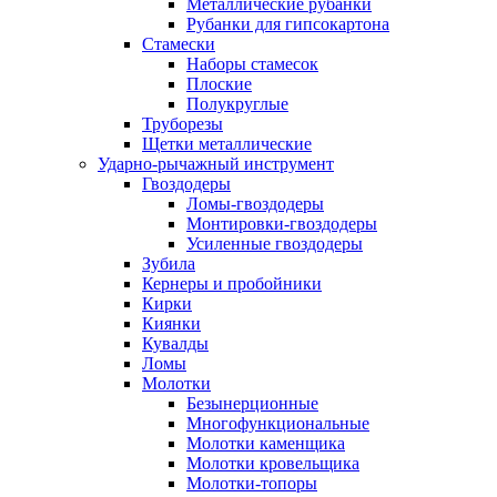
Металлические рубанки
Рубанки для гипсокартона
Стамески
Наборы стамесок
Плоские
Полукруглые
Труборезы
Щетки металлические
Ударно-рычажный инструмент
Гвоздодеры
Ломы-гвоздодеры
Монтировки-гвоздодеры
Усиленные гвоздодеры
Зубила
Кернеры и пробойники
Кирки
Киянки
Кувалды
Ломы
Молотки
Безынерционные
Многофункциональные
Молотки каменщика
Молотки кровельщика
Молотки-топоры