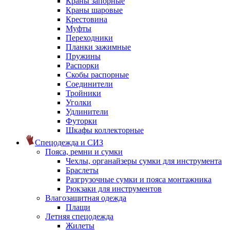
Краны запорные
Краны шаровые
Крестовина
Муфты
Переходники
Планки зажимные
Пружины
Распорки
Скобы распорные
Соединители
Тройники
Уголки
Удлинители
Футорки
Шкафы коллекторные
Спецодежда и СИЗ
Пояса, ремни и сумки
Чехлы, органайзеры сумки для инструмента
Браслеты
Разгрузочные сумки и пояса монтажника
Рюкзаки для инструментов
Влагозащитная одежда
Плащи
Летняя спецодежда
Жилеты