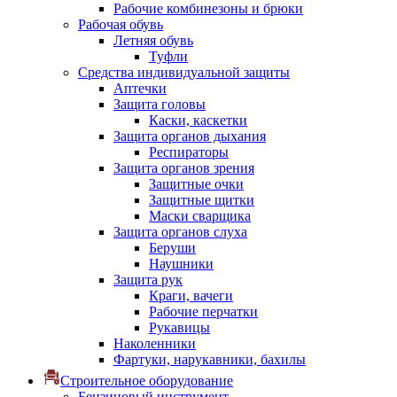
Рабочие комбинезоны и брюки
Рабочая обувь
Летняя обувь
Туфли
Средства индивидуальной защиты
Аптечки
Защита головы
Каски, каскетки
Защита органов дыхания
Респираторы
Защита органов зрения
Защитные очки
Защитные щитки
Маски сварщика
Защита органов слуха
Беруши
Наушники
Защита рук
Краги, вачеги
Рабочие перчатки
Рукавицы
Наколенники
Фартуки, нарукавники, бахилы
Строительное оборудование
Бензиновый инструмент