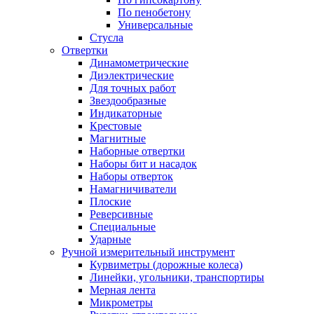
По пенобетону
Универсальные
Стусла
Отвертки
Динамометрические
Диэлектрические
Для точных работ
Звездообразные
Индикаторные
Крестовые
Магнитные
Наборные отвертки
Наборы бит и насадок
Наборы отверток
Намагничиватели
Плоские
Реверсивные
Специальные
Ударные
Ручной измерительный инструмент
Курвиметры (дорожные колеса)
Линейки, угольники, транспортиры
Мерная лента
Микрометры