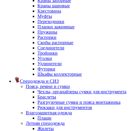
Краны запорные
Краны шаровые
Крестовина
Муфты
Переходники
Планки зажимные
Пружины
Распорки
Скобы распорные
Соединители
Тройники
Уголки
Удлинители
Футорки
Шкафы коллекторные
Спецодежда и СИЗ
Пояса, ремни и сумки
Чехлы, органайзеры сумки для инструмента
Браслеты
Разгрузочные сумки и пояса монтажника
Рюкзаки для инструментов
Влагозащитная одежда
Плащи
Летняя спецодежда
Жилеты