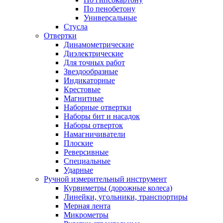
По пенобетону
Универсальные
Стусла
Отвертки
Динамометрические
Диэлектрические
Для точных работ
Звездообразные
Индикаторные
Крестовые
Магнитные
Наборные отвертки
Наборы бит и насадок
Наборы отверток
Намагничиватели
Плоские
Реверсивные
Специальные
Ударные
Ручной измерительный инструмент
Курвиметры (дорожные колеса)
Линейки, угольники, транспортиры
Мерная лента
Микрометры