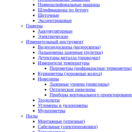
Прямошлифовальные машины
Шлифмашины по бетону
Щеточные
Эксцентриковые
Граверы
Аккумуляторные
Электрические
Измерительный инструмент
Видеоэндоскопы (видеоскопы)
Дальномеры лазерные (рулетки)
Детекторы металла (проводки)
Измерители температуры
Пирометры (инфракрасные термометры
Курвиметры (дорожные колеса)
Нивелиры
Лазерные уровни (нивелиры)
Оптические нивелиры
Приборы вертикального проектировани
Теодолиты
Угломеры и уклономеры
Мультиметры
Пилы
Монтажные (отрезные)
Сабельные (электроножовки)
Торцовочные