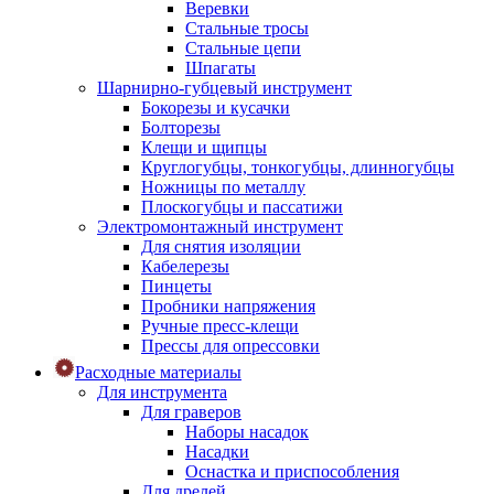
Веревки
Стальные тросы
Стальные цепи
Шпагаты
Шарнирно-губцевый инструмент
Бокорезы и кусачки
Болторезы
Клещи и щипцы
Круглогубцы, тонкогубцы, длинногубцы
Ножницы по металлу
Плоскогубцы и пассатижи
Электромонтажный инструмент
Для снятия изоляции
Кабелерезы
Пинцеты
Пробники напряжения
Ручные пресс-клещи
Прессы для опрессовки
Расходные материалы
Для инструмента
Для граверов
Наборы насадок
Насадки
Оснастка и приспособления
Для дрелей