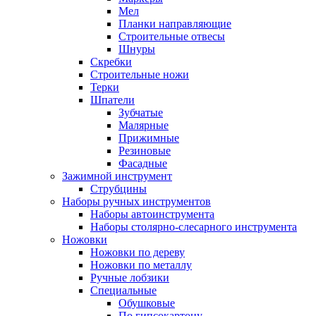
Мел
Планки направляющие
Строительные отвесы
Шнуры
Скребки
Строительные ножи
Терки
Шпатели
Зубчатые
Малярные
Прижимные
Резиновые
Фасадные
Зажимной инструмент
Струбцины
Наборы ручных инструментов
Наборы автоинструмента
Наборы столярно-слесарного инструмента
Ножовки
Ножовки по дереву
Ножовки по металлу
Ручные лобзики
Специальные
Обушковые
По гипсокартону