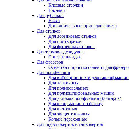
Клеевые стержни
Насадки
Для рубанков
Ножи
Дополнительные принадлежности
Для станков
Для лобзиковых станков
Для плиткорезов
Для фрезерных станков
Для термовоздуходувок
Сопла и насадки
Для фрезеров
Оснастка и приспособления для фрезеро
Для шлифмашин
Для вибрационных и дельташлифмашин
Для ленточных
Для полировальных
Для прямошлифовальных машин
Для угловых шлифмашин (болгарок)
Для шлифмашин по бетону
Для щеточных
Для эксцентриковых
Кольца переходные
Для шуруповертов и гайковертов