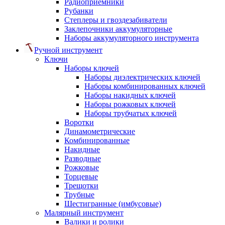
Радиоприемники
Рубанки
Степлеры и гвоздезабиватели
Заклепочники аккумуляторные
Наборы аккумуляторного инструмента
Ручной инструмент
Ключи
Наборы ключей
Наборы диэлектрических ключей
Наборы комбинированных ключей
Наборы накидных ключей
Наборы рожковых ключей
Наборы трубчатых ключей
Воротки
Динамометрические
Комбинированные
Накидные
Разводные
Рожковые
Торцевые
Трещотки
Трубные
Шестигранные (имбусовые)
Малярный инструмент
Валики и ролики