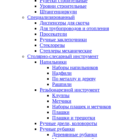
Рулетки строительные
Уровни строительные
Штангенциркули
Специализированный
Диспенсеры для скотча
Для трубопроводов и отопления
Просекатели
Ручные заклепочники
Стеклорезы
Степлеры механические
Столярно-слесарный инструмент
Напильники
Наборы напильников
Надфили
По металлу и дереву
Рашпили
Резьбонарезной инструмент
Клуппы
Метчики
Наборы плашек и метчиков
Плашки
Плашки и трещотки
Ручные дрели, коловороты
Ручные рубанки
Деревянные рубанки