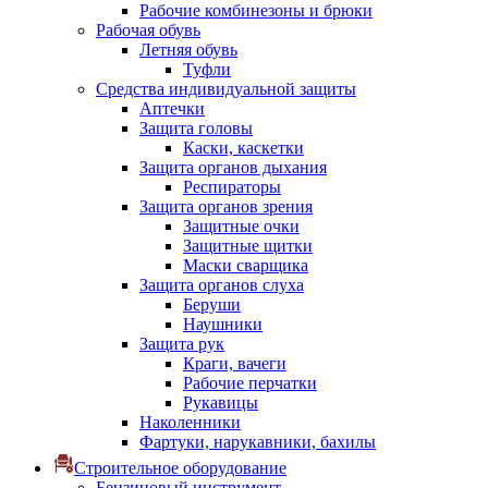
Рабочие комбинезоны и брюки
Рабочая обувь
Летняя обувь
Туфли
Средства индивидуальной защиты
Аптечки
Защита головы
Каски, каскетки
Защита органов дыхания
Респираторы
Защита органов зрения
Защитные очки
Защитные щитки
Маски сварщика
Защита органов слуха
Беруши
Наушники
Защита рук
Краги, вачеги
Рабочие перчатки
Рукавицы
Наколенники
Фартуки, нарукавники, бахилы
Строительное оборудование
Бензиновый инструмент