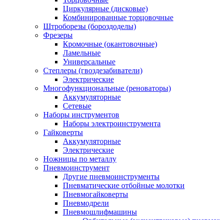
Циркулярные (дисковые)
Комбинированные торцовочные
Штроборезы (бороздоделы)
Фрезеры
Кромочные (окантовочные)
Ламельные
Универсальные
Степлеры (гвоздезабиватели)
Электрические
Многофункциональные (реноваторы)
Аккумуляторные
Сетевые
Наборы инструментов
Наборы электроинструмента
Гайковерты
Аккумуляторные
Электрические
Ножницы по металлу
Пневмоинструмент
Другие пневмоинструменты
Пневматические отбойные молотки
Пневмогайковерты
Пневмодрели
Пневмошлифмашины