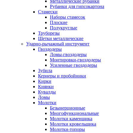
Металлические рубанки
Рубанки для гипсокартона
Стамески
Наборы стамесок
Плоские
Полукруглые
Труборезы
Щетки металлические
Ударно-рычажный инструмент
Гвоздодеры
Ломы-гвоздодеры
Монтировки-гвоздодеры
Усиленные гвоздодеры
Зубила
Кернеры и пробойники
Кирки
Киянки
Кувалды
Ломы
Молотки
Безынерционные
Многофункциональные
Молотки каменщика
Молотки кровельщика
Молотки-топоры