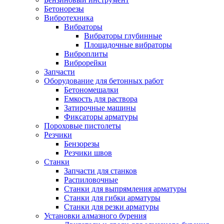
Бетонорезы
Вибротехника
Вибраторы
Вибраторы глубинные
Площадочные вибраторы
Виброплиты
Виброрейки
Запчасти
Оборудование для бетонных работ
Бетономешалки
Емкость для раствора
Затирочные машины
Фиксаторы арматуры
Пороховые пистолеты
Резчики
Бензорезы
Резчики швов
Станки
Запчасти для станков
Распиловочные
Станки для выпрямления арматуры
Станки для гибки арматуры
Станки для резки арматуры
Установки алмазного бурения