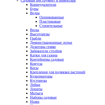
Садовый инструмент и инвентарь
Корнеудалители
Буры
Ведра
Оцинкованные
Пластиковые
Строительные
Вилы
Высоторезы
Грабли
Демонстрационные лотки
Дозаторы семян
Забиватели столбов
Катки для газона
Контейнеры садовые
Конусы
Косы
Крепления для подвязки растений
Культиваторы
Кусторезы
Лейки
Лопаты
Мотыги
Наборы садовые
Ножи