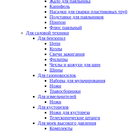
Жало для паяльника
Канифоль
Насадки для сварки пластиковых труб
Подставки для паяльников
Припои
Флюс паяльный
Для садовой техники
Для бензопил
Цепи
Козлы
Свечи зажигания
Фильтры
Чехлы и кожухи для шин
Шины
Для газонокосилок
Наборы для мульчирования
Ножи
Травосборники
Для измельчителей
Ножи
Для кусторезов
Ножи для кустореза
Телескопические штанги
Для моек высокого давления
Комплекты