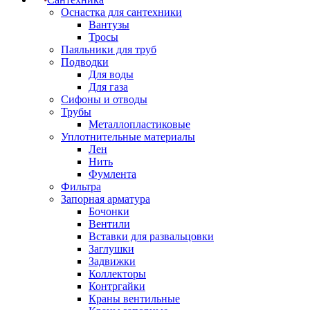
Оснастка для сантехники
Вантузы
Тросы
Паяльники для труб
Подводки
Для воды
Для газа
Сифоны и отводы
Трубы
Металлопластиковые
Уплотнительные материалы
Лен
Нить
Фумлента
Фильтра
Запорная арматура
Бочонки
Вентили
Вставки для развальцовки
Заглушки
Задвижки
Коллекторы
Контргайки
Краны вентильные