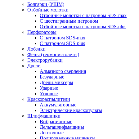
Болгарки (УШМ)
Отбойные молотки
Отбойные молотки с патроном SDS-max
С шестигранным патроном
Отбойные молотки с патроном SDS-plus
Перфораторы
С патроном SDS-max
С патроном SDS-plus
Лобзики
Фены (термопистолеты)
Электрорубанки
Дрели
Алмазного сверления
Безударные
Дрели-миксеры
Ударные
Угловые
Краскораспылители
Аккумуляторные
Электрические краскопульты
Шлифмашинки
Вибрационные
Дельташлифмашины
Ленточные
Полировальные машинки