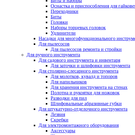
Биты и наборы
Оснастка и приспособления для гайкове
Переходники
Биты
Головки
Наборы торцевых головок
Удлинители
Насадки для многофункционального инструм
Для пылесосов
Для пылесосов ремонта и стройки
Для ручного инструмента
Для садового инструмента и инвентаря
Для заточки и шлифовки инструмента
Для столярно-слесарного инструмента
Для молотков, кувалд и топоров
Для напильников
Для хранения инструмента на стенах
Полотна и рукоятки для ножовок
Разводки для пил
Шлифовальные абразивные губки
Для штукатурно-отделочного инструмента
Лезвия
Скребки
Для электромонтажного оборудования
Аксессуары