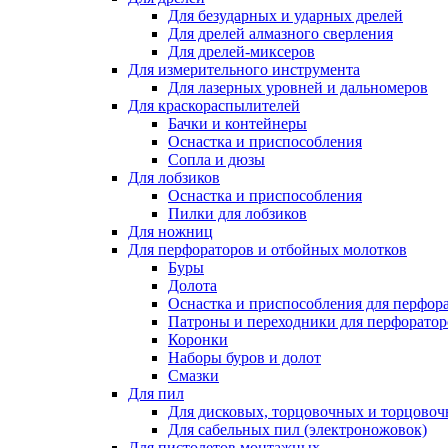
Для безударных и ударных дрелей
Для дрелей алмазного сверления
Для дрелей-миксеров
Для измерительного инструмента
Для лазерных уровней и дальномеров
Для краскораспылителей
Бачки и контейнеры
Оснастка и приспособления
Сопла и дюзы
Для лобзиков
Оснастка и приспособления
Пилки для лобзиков
Для ножниц
Для перфораторов и отбойных молотков
Буры
Долота
Оснастка и приспособления для перфор
Патроны и переходники для перфоратор
Коронки
Наборы буров и долот
Смазки
Для пил
Для дисковых, торцовочных и торцово
Для сабельных пил (электроножовок)
Для пистолетов монтажных