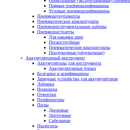
Орбитальные (эксцентриковые) пнев
Прямые пневмошлифмашины
Угловые пневмошлифмашины
Пневмошуруповерты
Пневматические краскопульты
Пневмоинструментальные наборы
Пневмопистолеты
Для накачки шин
Пескоструйные
Пневматические краскопульты
Продувочные (обдувочные)
Аккумуляторный инструмент
Аккумуляторы для инструмента
Аккумуляторные блоки
Болгарки и шлифмашины
Зарядные устройства для аккумуляторов
Лобзики
Ножницы
Отвертки
Перфораторы
Пилы
Дисковые
Ленточные
Сабельные
Пылесосы