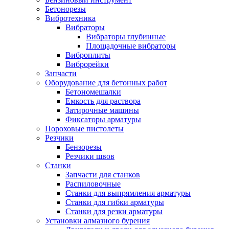
Бетонорезы
Вибротехника
Вибраторы
Вибраторы глубинные
Площадочные вибраторы
Виброплиты
Виброрейки
Запчасти
Оборудование для бетонных работ
Бетономешалки
Емкость для раствора
Затирочные машины
Фиксаторы арматуры
Пороховые пистолеты
Резчики
Бензорезы
Резчики швов
Станки
Запчасти для станков
Распиловочные
Станки для выпрямления арматуры
Станки для гибки арматуры
Станки для резки арматуры
Установки алмазного бурения