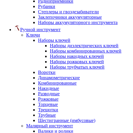
Радиоприемники
Рубанки
Степлеры и гвоздезабиватели
Заклепочники аккумуляторные
Наборы аккумуляторного инструмента
Ручной инструмент
Ключи
Наборы ключей
Наборы диэлектрических ключей
Наборы комбинированных ключей
Наборы накидных ключей
Наборы рожковых ключей
Наборы трубчатых ключей
Воротки
Динамометрические
Комбинированные
Накидные
Разводные
Рожковые
Торцевые
Трещотки
Трубные
Шестигранные (имбусовые)
Малярный инструмент
Валики и ролики