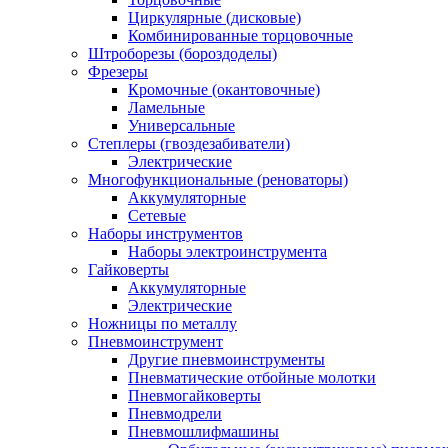
Циркулярные (дисковые)
Комбинированные торцовочные
Штроборезы (бороздоделы)
Фрезеры
Кромочные (окантовочные)
Ламельные
Универсальные
Степлеры (гвоздезабиватели)
Электрические
Многофункциональные (реноваторы)
Аккумуляторные
Сетевые
Наборы инструментов
Наборы электроинструмента
Гайковерты
Аккумуляторные
Электрические
Ножницы по металлу
Пневмоинструмент
Другие пневмоинструменты
Пневматические отбойные молотки
Пневмогайковерты
Пневмодрели
Пневмошлифмашины