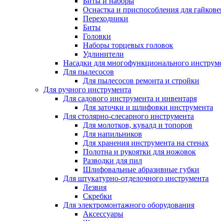
Биты и наборы
Оснастка и приспособления для гайкове
Переходники
Биты
Головки
Наборы торцевых головок
Удлинители
Насадки для многофункционального инструм
Для пылесосов
Для пылесосов ремонта и стройки
Для ручного инструмента
Для садового инструмента и инвентаря
Для заточки и шлифовки инструмента
Для столярно-слесарного инструмента
Для молотков, кувалд и топоров
Для напильников
Для хранения инструмента на стенах
Полотна и рукоятки для ножовок
Разводки для пил
Шлифовальные абразивные губки
Для штукатурно-отделочного инструмента
Лезвия
Скребки
Для электромонтажного оборудования
Аксессуары