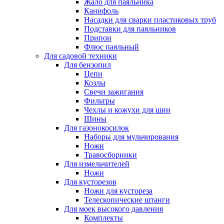
Жало для паяльника
Канифоль
Насадки для сварки пластиковых труб
Подставки для паяльников
Припои
Флюс паяльный
Для садовой техники
Для бензопил
Цепи
Козлы
Свечи зажигания
Фильтры
Чехлы и кожухи для шин
Шины
Для газонокосилок
Наборы для мульчирования
Ножи
Травосборники
Для измельчителей
Ножи
Для кусторезов
Ножи для кустореза
Телескопические штанги
Для моек высокого давления
Комплекты