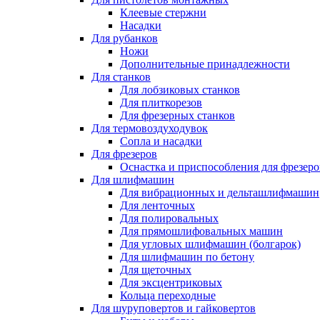
Клеевые стержни
Насадки
Для рубанков
Ножи
Дополнительные принадлежности
Для станков
Для лобзиковых станков
Для плиткорезов
Для фрезерных станков
Для термовоздуходувок
Сопла и насадки
Для фрезеров
Оснастка и приспособления для фрезеро
Для шлифмашин
Для вибрационных и дельташлифмашин
Для ленточных
Для полировальных
Для прямошлифовальных машин
Для угловых шлифмашин (болгарок)
Для шлифмашин по бетону
Для щеточных
Для эксцентриковых
Кольца переходные
Для шуруповертов и гайковертов