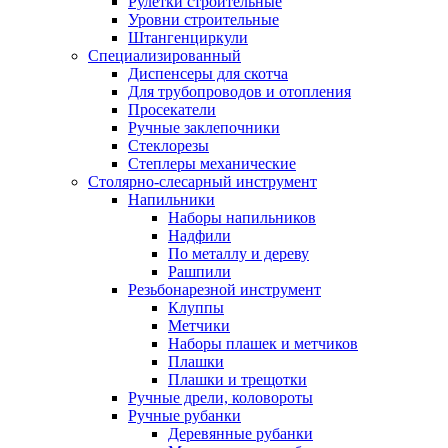
Рулетки строительные
Уровни строительные
Штангенциркули
Специализированный
Диспенсеры для скотча
Для трубопроводов и отопления
Просекатели
Ручные заклепочники
Стеклорезы
Степлеры механические
Столярно-слесарный инструмент
Напильники
Наборы напильников
Надфили
По металлу и дереву
Рашпили
Резьбонарезной инструмент
Клуппы
Метчики
Наборы плашек и метчиков
Плашки
Плашки и трещотки
Ручные дрели, коловороты
Ручные рубанки
Деревянные рубанки