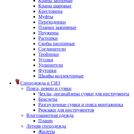
Краны запорные
Краны шаровые
Крестовина
Муфты
Переходники
Планки зажимные
Пружины
Распорки
Скобы распорные
Соединители
Тройники
Уголки
Удлинители
Футорки
Шкафы коллекторные
Спецодежда и СИЗ
Пояса, ремни и сумки
Чехлы, органайзеры сумки для инструмента
Браслеты
Разгрузочные сумки и пояса монтажника
Рюкзаки для инструментов
Влагозащитная одежда
Плащи
Летняя спецодежда
Жилеты