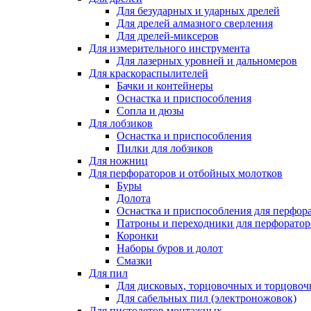
Для безударных и ударных дрелей
Для дрелей алмазного сверления
Для дрелей-миксеров
Для измерительного инструмента
Для лазерных уровней и дальномеров
Для краскораспылителей
Бачки и контейнеры
Оснастка и приспособления
Сопла и дюзы
Для лобзиков
Оснастка и приспособления
Пилки для лобзиков
Для ножниц
Для перфораторов и отбойных молотков
Буры
Долота
Оснастка и приспособления для перфор
Патроны и переходники для перфоратор
Коронки
Наборы буров и долот
Смазки
Для пил
Для дисковых, торцовочных и торцово
Для сабельных пил (электроножовок)
Для пистолетов монтажных