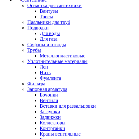
Оснастка для сантехники
Вантузы
Тросы
Паяльники для труб
Подводки
Для воды
Для газа
Сифоны и отводы
Трубы
Металлопластиковые
Уплотнительные материалы
Лен
Нить
Фумлента
Фильтра
Запорная арматура
Бочонки
Вентили
Вставки для развальцовки
Заглушки
Задвижки
Коллекторы
Контргайки
Краны вентильные