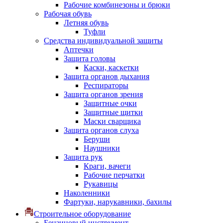
Рабочие комбинезоны и брюки
Рабочая обувь
Летняя обувь
Туфли
Средства индивидуальной защиты
Аптечки
Защита головы
Каски, каскетки
Защита органов дыхания
Респираторы
Защита органов зрения
Защитные очки
Защитные щитки
Маски сварщика
Защита органов слуха
Беруши
Наушники
Защита рук
Краги, вачеги
Рабочие перчатки
Рукавицы
Наколенники
Фартуки, нарукавники, бахилы
Строительное оборудование
Бензиновый инструмент