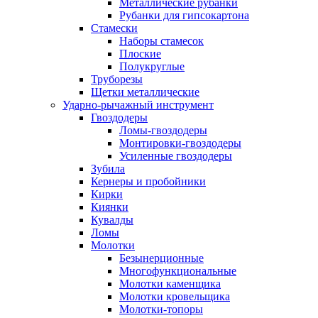
Металлические рубанки
Рубанки для гипсокартона
Стамески
Наборы стамесок
Плоские
Полукруглые
Труборезы
Щетки металлические
Ударно-рычажный инструмент
Гвоздодеры
Ломы-гвоздодеры
Монтировки-гвоздодеры
Усиленные гвоздодеры
Зубила
Кернеры и пробойники
Кирки
Киянки
Кувалды
Ломы
Молотки
Безынерционные
Многофункциональные
Молотки каменщика
Молотки кровельщика
Молотки-топоры