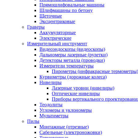
Прямошлифовальные машины
Шлифмашины по бетону
Щеточные
Эксцентриковые
Граверы
Аккумуляторные
Электрические
Измерительный инструмент
Видеоэндоскопы (видеоскопы)
Дальномеры лазерные (рулетки)
Детекторы металла (проводки)
Измерители температуры
Пирометры (инфракрасные термометры
Курвиметры (дорожные колеса)
Нивелиры
Лазерные уровни (нивелиры)
Оптические нивелиры
Приборы вертикального проектировани
Теодолиты
Угломеры и уклономеры
Мультиметры
Пилы
Монтажные (отрезные)
Сабельные (электроножовки)
Торцовочные