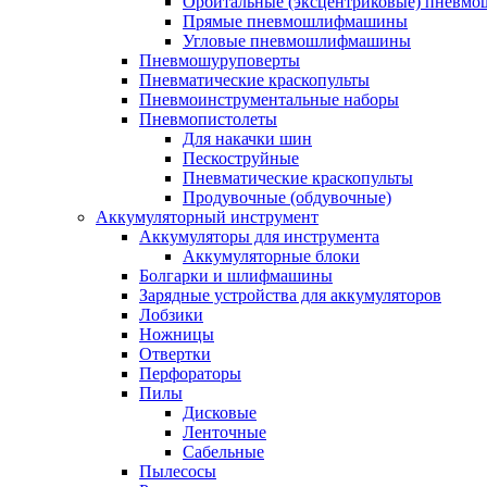
Орбитальные (эксцентриковые) пнев
Прямые пневмошлифмашины
Угловые пневмошлифмашины
Пневмошуруповерты
Пневматические краскопульты
Пневмоинструментальные наборы
Пневмопистолеты
Для накачки шин
Пескоструйные
Пневматические краскопульты
Продувочные (обдувочные)
Аккумуляторный инструмент
Аккумуляторы для инструмента
Аккумуляторные блоки
Болгарки и шлифмашины
Зарядные устройства для аккумуляторов
Лобзики
Ножницы
Отвертки
Перфораторы
Пилы
Дисковые
Ленточные
Сабельные
Пылесосы