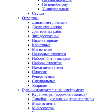
По пенобетону
Универсальные
Стусла
Отвертки
Динамометрические
Диэлектрические
Для точных работ
Звездообразные
Индикаторные
Крестовые
Магнитные
Наборные отвертки
Наборы бит и насадок
Наборы отверток
Намагничиватели
Плоские
Реверсивные
Специальные
Ударные
Ручной измерительный инструмент
Курвиметры (дорожные колеса)
Линейки, угольники, транспортиры
Мерная лента
Микрометры