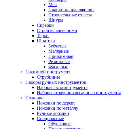
Мел
Планки направляющие
Строительные отвесы
Шнуры
Скребки
Строительные ножи
Терки
Шпатели
Зубчатые
Малярные
Прижимные
Резиновые
Фасадные
Зажимной инструмент
Струбцины
Наборы ручных инструментов
Наборы автоинструмента
Наборы столярно-слесарного инструмента
Ножовки
Ножовки по дереву
Ножовки по металлу
Ручные лобзики
Специальные
Обушковые
По гипсокартону