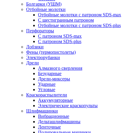
Болгарки (УШМ)
Отбойные молотки
Отбойные молотки с патроном SDS-max
С шестигранным патроном
Отбойные молотки с патроном SDS-plus
Перфораторы
С патроном SDS-max
С патроном SDS-plus
Лобзики
Фены (термопистолеты)
Электрорубанки
Дрели
Алмазного сверления
Безударные
Дрели-миксеры
Ударные
Угловые
Краскораспылители
Аккумуляторные
Электрические краскопульты
Шлифмашинки
Вибрационные
Дельташлифмашины
Ленточные
Полировальные машинки