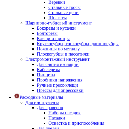
Веревки
Стальные тросы
Стальные цепи
Шпагаты
Шарнирно-губцевый инструмент
Бокорезы и кусачки
Болторезы
Клещи и щипцы
Круглогубцы, тонкогубцы, длинногубцы
Ножницы по металлу
Плоскогубцы и пассатижи
Электромонтажный инструмент
Для снятия изоляции
Кабелерезы
Пинцеты
Пробники напряжения
Ручные пресс-клещи
Прессы для опрессовки
Расходные материалы
Для инструмента
Для граверов
Наборы насадок
Насадки
Оснастка и приспособления
Для дрелей