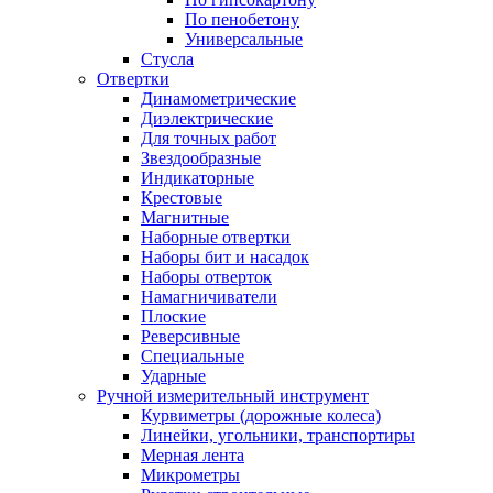
По пенобетону
Универсальные
Стусла
Отвертки
Динамометрические
Диэлектрические
Для точных работ
Звездообразные
Индикаторные
Крестовые
Магнитные
Наборные отвертки
Наборы бит и насадок
Наборы отверток
Намагничиватели
Плоские
Реверсивные
Специальные
Ударные
Ручной измерительный инструмент
Курвиметры (дорожные колеса)
Линейки, угольники, транспортиры
Мерная лента
Микрометры