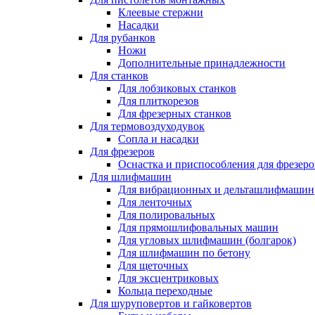
Клеевые стержни
Насадки
Для рубанков
Ножи
Дополнительные принадлежности
Для станков
Для лобзиковых станков
Для плиткорезов
Для фрезерных станков
Для термовоздуходувок
Сопла и насадки
Для фрезеров
Оснастка и приспособления для фрезеро
Для шлифмашин
Для вибрационных и дельташлифмашин
Для ленточных
Для полировальных
Для прямошлифовальных машин
Для угловых шлифмашин (болгарок)
Для шлифмашин по бетону
Для щеточных
Для эксцентриковых
Кольца переходные
Для шуруповертов и гайковертов