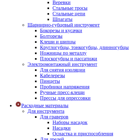
Веревки
Стальные тросы
Стальные цепи
Шпагаты
Шарнирно-губцевый инструмент
Бокорезы и кусачки
Болторезы
Клещи и щипцы
Круглогубцы, тонкогубцы, длинногубцы
Ножницы по металлу
Плоскогубцы и пассатижи
Электромонтажный инструмент
Для снятия изоляции
Кабелерезы
Пинцеты
Пробники напряжения
Ручные пресс-клещи
Прессы для опрессовки
Расходные материалы
Для инструмента
Для граверов
Наборы насадок
Насадки
Оснастка и приспособления
Для дрелей