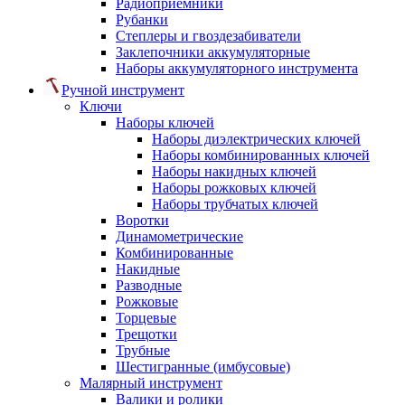
Радиоприемники
Рубанки
Степлеры и гвоздезабиватели
Заклепочники аккумуляторные
Наборы аккумуляторного инструмента
Ручной инструмент
Ключи
Наборы ключей
Наборы диэлектрических ключей
Наборы комбинированных ключей
Наборы накидных ключей
Наборы рожковых ключей
Наборы трубчатых ключей
Воротки
Динамометрические
Комбинированные
Накидные
Разводные
Рожковые
Торцевые
Трещотки
Трубные
Шестигранные (имбусовые)
Малярный инструмент
Валики и ролики