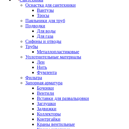
Оснастка для сантехники
Вантузы
Тросы
Паяльники для труб
Подводки
Для воды
Для газа
Сифоны и отводы
Трубы
Металлопластиковые
Уплотнительные материалы
Лен
Нить
Фумлента
Фильтра
Запорная арматура
Бочонки
Вентили
Вставки для развальцовки
Заглушки
Задвижки
Коллекторы
Контргайки
Краны вентильные