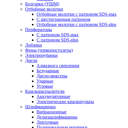
Болгарки (УШМ)
Отбойные молотки
Отбойные молотки с патроном SDS-max
С шестигранным патроном
Отбойные молотки с патроном SDS-plus
Перфораторы
С патроном SDS-max
С патроном SDS-plus
Лобзики
Фены (термопистолеты)
Электрорубанки
Дрели
Алмазного сверления
Безударные
Дрели-миксеры
Ударные
Угловые
Краскораспылители
Аккумуляторные
Электрические краскопульты
Шлифмашинки
Вибрационные
Дельташлифмашины
Ленточные
Полировальные машинки