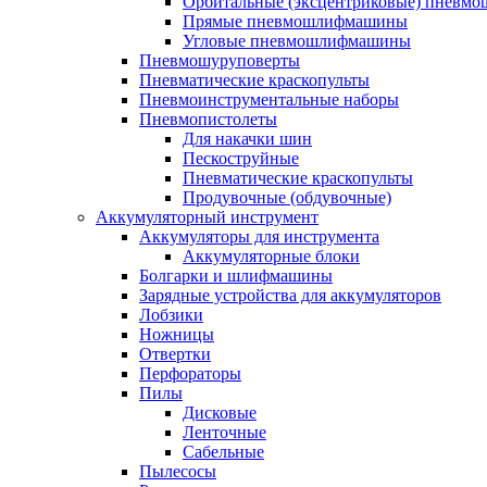
Орбитальные (эксцентриковые) пнев
Прямые пневмошлифмашины
Угловые пневмошлифмашины
Пневмошуруповерты
Пневматические краскопульты
Пневмоинструментальные наборы
Пневмопистолеты
Для накачки шин
Пескоструйные
Пневматические краскопульты
Продувочные (обдувочные)
Аккумуляторный инструмент
Аккумуляторы для инструмента
Аккумуляторные блоки
Болгарки и шлифмашины
Зарядные устройства для аккумуляторов
Лобзики
Ножницы
Отвертки
Перфораторы
Пилы
Дисковые
Ленточные
Сабельные
Пылесосы