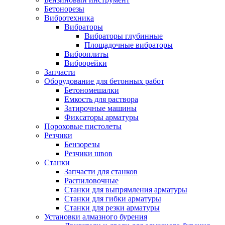
Бетонорезы
Вибротехника
Вибраторы
Вибраторы глубинные
Площадочные вибраторы
Виброплиты
Виброрейки
Запчасти
Оборудование для бетонных работ
Бетономешалки
Емкость для раствора
Затирочные машины
Фиксаторы арматуры
Пороховые пистолеты
Резчики
Бензорезы
Резчики швов
Станки
Запчасти для станков
Распиловочные
Станки для выпрямления арматуры
Станки для гибки арматуры
Станки для резки арматуры
Установки алмазного бурения