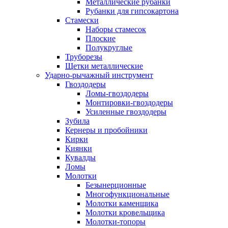
Металлические рубанки
Рубанки для гипсокартона
Стамески
Наборы стамесок
Плоские
Полукруглые
Труборезы
Щетки металлические
Ударно-рычажный инструмент
Гвоздодеры
Ломы-гвоздодеры
Монтировки-гвоздодеры
Усиленные гвоздодеры
Зубила
Кернеры и пробойники
Кирки
Киянки
Кувалды
Ломы
Молотки
Безынерционные
Многофункциональные
Молотки каменщика
Молотки кровельщика
Молотки-топоры