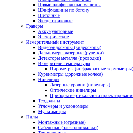
Прямошлифовальные машины
Шлифмашины по бетону
Щеточные
Эксцентриковые
Граверы
Аккумуляторные
Электрические
Измерительный инструмент
Видеоэндоскопы (видеоскопы)
Дальномеры лазерные (рулетки)
Детекторы металла (проводки)
Измерители температуры
Пирометры (инфракрасные термометры
Курвиметры (дорожные колеса)
Нивелиры
Лазерные уровни (нивелиры)
Оптические нивелиры
Приборы вертикального проектировани
Теодолиты
Угломеры и уклономеры
Мультиметры
Пилы
Монтажные (отрезные)
Сабельные (электроножовки)
Торцовочные