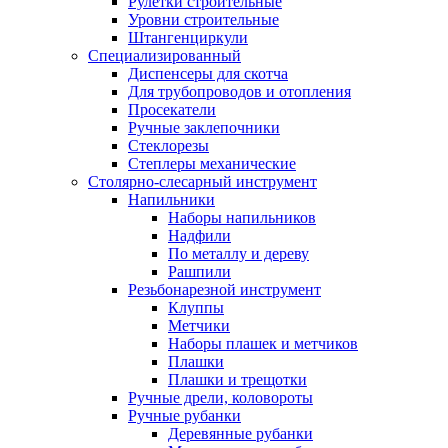
Рулетки строительные
Уровни строительные
Штангенциркули
Специализированный
Диспенсеры для скотча
Для трубопроводов и отопления
Просекатели
Ручные заклепочники
Стеклорезы
Степлеры механические
Столярно-слесарный инструмент
Напильники
Наборы напильников
Надфили
По металлу и дереву
Рашпили
Резьбонарезной инструмент
Клуппы
Метчики
Наборы плашек и метчиков
Плашки
Плашки и трещотки
Ручные дрели, коловороты
Ручные рубанки
Деревянные рубанки