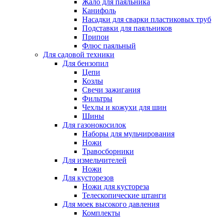
Жало для паяльника
Канифоль
Насадки для сварки пластиковых труб
Подставки для паяльников
Припои
Флюс паяльный
Для садовой техники
Для бензопил
Цепи
Козлы
Свечи зажигания
Фильтры
Чехлы и кожухи для шин
Шины
Для газонокосилок
Наборы для мульчирования
Ножи
Травосборники
Для измельчителей
Ножи
Для кусторезов
Ножи для кустореза
Телескопические штанги
Для моек высокого давления
Комплекты