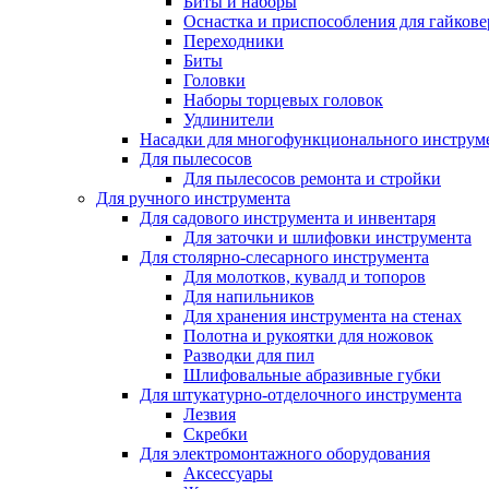
Биты и наборы
Оснастка и приспособления для гайкове
Переходники
Биты
Головки
Наборы торцевых головок
Удлинители
Насадки для многофункционального инструм
Для пылесосов
Для пылесосов ремонта и стройки
Для ручного инструмента
Для садового инструмента и инвентаря
Для заточки и шлифовки инструмента
Для столярно-слесарного инструмента
Для молотков, кувалд и топоров
Для напильников
Для хранения инструмента на стенах
Полотна и рукоятки для ножовок
Разводки для пил
Шлифовальные абразивные губки
Для штукатурно-отделочного инструмента
Лезвия
Скребки
Для электромонтажного оборудования
Аксессуары