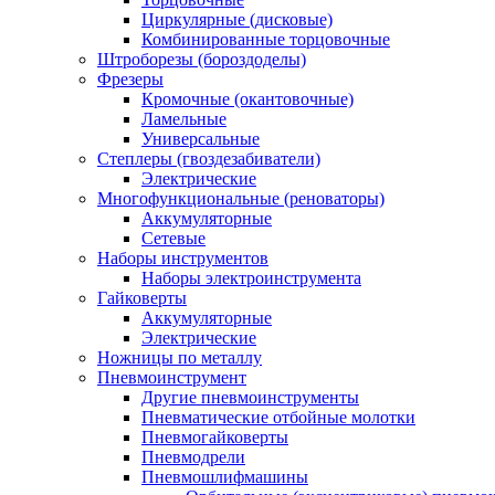
Циркулярные (дисковые)
Комбинированные торцовочные
Штроборезы (бороздоделы)
Фрезеры
Кромочные (окантовочные)
Ламельные
Универсальные
Степлеры (гвоздезабиватели)
Электрические
Многофункциональные (реноваторы)
Аккумуляторные
Сетевые
Наборы инструментов
Наборы электроинструмента
Гайковерты
Аккумуляторные
Электрические
Ножницы по металлу
Пневмоинструмент
Другие пневмоинструменты
Пневматические отбойные молотки
Пневмогайковерты
Пневмодрели
Пневмошлифмашины