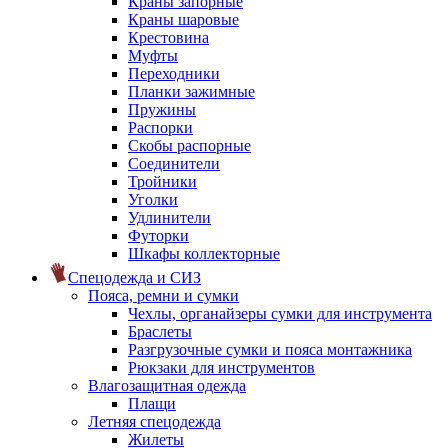
Краны запорные
Краны шаровые
Крестовина
Муфты
Переходники
Планки зажимные
Пружины
Распорки
Скобы распорные
Соединители
Тройники
Уголки
Удлинители
Футорки
Шкафы коллекторные
Спецодежда и СИЗ
Пояса, ремни и сумки
Чехлы, органайзеры сумки для инструмента
Браслеты
Разгрузочные сумки и пояса монтажника
Рюкзаки для инструментов
Влагозащитная одежда
Плащи
Летняя спецодежда
Жилеты