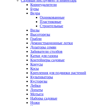
Садовый инструмент и инвентарь
Корнеудалители
Буры
Ведра
Оцинкованные
Пластиковые
Строительные
Вилы
Высоторезы
Грабли
Демонстрационные лотки
Дозаторы семян
Забиватели столбов
Катки для газона
Контейнеры садовые
Конусы
Косы
Крепления для подвязки растений
Культиваторы
Кусторезы
Лейки
Лопаты
Мотыги
Наборы садовые
Ножи