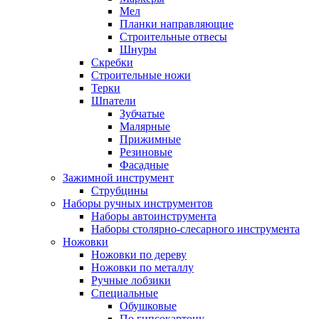
Мел
Планки направляющие
Строительные отвесы
Шнуры
Скребки
Строительные ножи
Терки
Шпатели
Зубчатые
Малярные
Прижимные
Резиновые
Фасадные
Зажимной инструмент
Струбцины
Наборы ручных инструментов
Наборы автоинструмента
Наборы столярно-слесарного инструмента
Ножовки
Ножовки по дереву
Ножовки по металлу
Ручные лобзики
Специальные
Обушковые
По гипсокартону