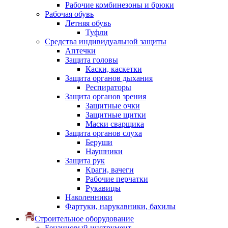
Рабочие комбинезоны и брюки
Рабочая обувь
Летняя обувь
Туфли
Средства индивидуальной защиты
Аптечки
Защита головы
Каски, каскетки
Защита органов дыхания
Респираторы
Защита органов зрения
Защитные очки
Защитные щитки
Маски сварщика
Защита органов слуха
Беруши
Наушники
Защита рук
Краги, вачеги
Рабочие перчатки
Рукавицы
Наколенники
Фартуки, нарукавники, бахилы
Строительное оборудование
Бензиновый инструмент