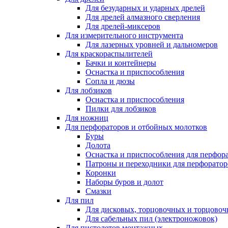
Для безударных и ударных дрелей
Для дрелей алмазного сверления
Для дрелей-миксеров
Для измерительного инструмента
Для лазерных уровней и дальномеров
Для краскораспылителей
Бачки и контейнеры
Оснастка и приспособления
Сопла и дюзы
Для лобзиков
Оснастка и приспособления
Пилки для лобзиков
Для ножниц
Для перфораторов и отбойных молотков
Буры
Долота
Оснастка и приспособления для перфор
Патроны и переходники для перфоратор
Коронки
Наборы буров и долот
Смазки
Для пил
Для дисковых, торцовочных и торцово
Для сабельных пил (электроножовок)
Для пистолетов монтажных