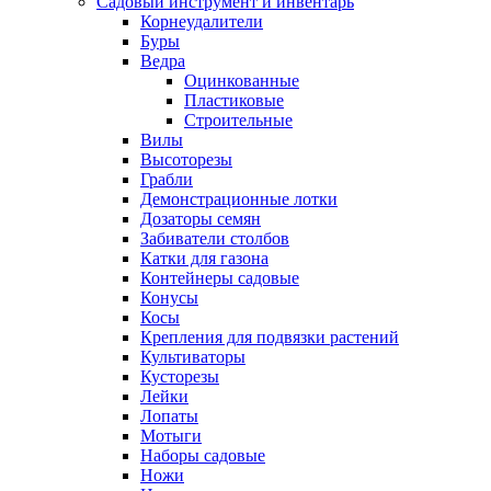
Садовый инструмент и инвентарь
Корнеудалители
Буры
Ведра
Оцинкованные
Пластиковые
Строительные
Вилы
Высоторезы
Грабли
Демонстрационные лотки
Дозаторы семян
Забиватели столбов
Катки для газона
Контейнеры садовые
Конусы
Косы
Крепления для подвязки растений
Культиваторы
Кусторезы
Лейки
Лопаты
Мотыги
Наборы садовые
Ножи