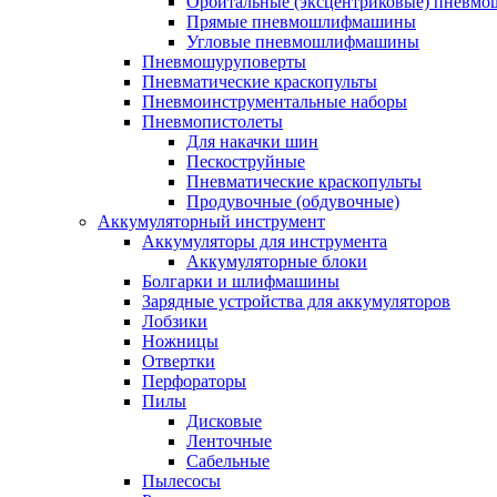
Орбитальные (эксцентриковые) пнев
Прямые пневмошлифмашины
Угловые пневмошлифмашины
Пневмошуруповерты
Пневматические краскопульты
Пневмоинструментальные наборы
Пневмопистолеты
Для накачки шин
Пескоструйные
Пневматические краскопульты
Продувочные (обдувочные)
Аккумуляторный инструмент
Аккумуляторы для инструмента
Аккумуляторные блоки
Болгарки и шлифмашины
Зарядные устройства для аккумуляторов
Лобзики
Ножницы
Отвертки
Перфораторы
Пилы
Дисковые
Ленточные
Сабельные
Пылесосы