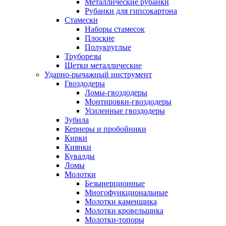
Металлические рубанки
Рубанки для гипсокартона
Стамески
Наборы стамесок
Плоские
Полукруглые
Труборезы
Щетки металлические
Ударно-рычажный инструмент
Гвоздодеры
Ломы-гвоздодеры
Монтировки-гвоздодеры
Усиленные гвоздодеры
Зубила
Кернеры и пробойники
Кирки
Киянки
Кувалды
Ломы
Молотки
Безынерционные
Многофункциональные
Молотки каменщика
Молотки кровельщика
Молотки-топоры