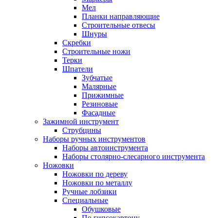
Мел
Планки направляющие
Строительные отвесы
Шнуры
Скребки
Строительные ножи
Терки
Шпатели
Зубчатые
Малярные
Прижимные
Резиновые
Фасадные
Зажимной инструмент
Струбцины
Наборы ручных инструментов
Наборы автоинструмента
Наборы столярно-слесарного инструмента
Ножовки
Ножовки по дереву
Ножовки по металлу
Ручные лобзики
Специальные
Обушковые
По гипсокартону