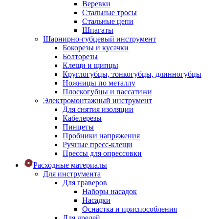
Веревки
Стальные тросы
Стальные цепи
Шпагаты
Шарнирно-губцевый инструмент
Бокорезы и кусачки
Болторезы
Клещи и щипцы
Круглогубцы, тонкогубцы, длинногубцы
Ножницы по металлу
Плоскогубцы и пассатижи
Электромонтажный инструмент
Для снятия изоляции
Кабелерезы
Пинцеты
Пробники напряжения
Ручные пресс-клещи
Прессы для опрессовки
Расходные материалы
Для инструмента
Для граверов
Наборы насадок
Насадки
Оснастка и приспособления
Для дрелей