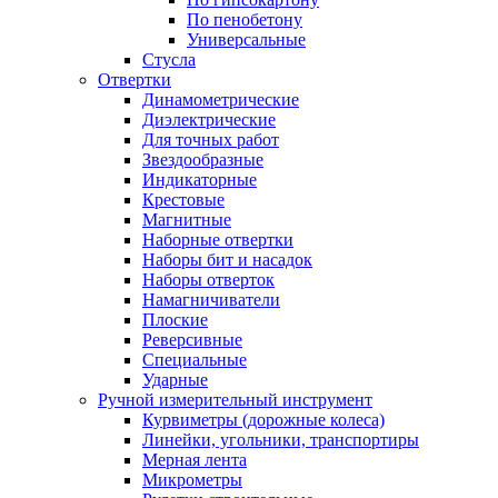
По пенобетону
Универсальные
Стусла
Отвертки
Динамометрические
Диэлектрические
Для точных работ
Звездообразные
Индикаторные
Крестовые
Магнитные
Наборные отвертки
Наборы бит и насадок
Наборы отверток
Намагничиватели
Плоские
Реверсивные
Специальные
Ударные
Ручной измерительный инструмент
Курвиметры (дорожные колеса)
Линейки, угольники, транспортиры
Мерная лента
Микрометры