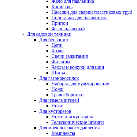
Жало для паяльника
Канифоль
Насадки для сварки пластиковых труб
Подставки для паяльников
Припои
Флюс паяльный
Для садовой техники
Для бензопил
Цепи
Козлы
Свечи зажигания
Фильтры
Чехлы и кожухи для шин
Шины
Для газонокосилок
Наборы для мульчирования
Ножи
Травосборники
Для измельчителей
Ножи
Для кусторезов
Ножи для кустореза
Телескопические штанги
Для моек высокого давления
Комплекты