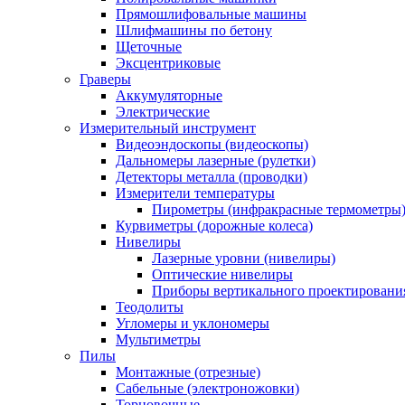
Прямошлифовальные машины
Шлифмашины по бетону
Щеточные
Эксцентриковые
Граверы
Аккумуляторные
Электрические
Измерительный инструмент
Видеоэндоскопы (видеоскопы)
Дальномеры лазерные (рулетки)
Детекторы металла (проводки)
Измерители температуры
Пирометры (инфракрасные термометры
Курвиметры (дорожные колеса)
Нивелиры
Лазерные уровни (нивелиры)
Оптические нивелиры
Приборы вертикального проектировани
Теодолиты
Угломеры и уклономеры
Мультиметры
Пилы
Монтажные (отрезные)
Сабельные (электроножовки)
Торцовочные