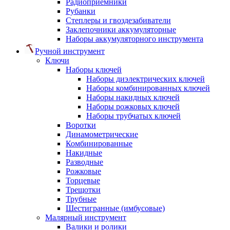
Радиоприемники
Рубанки
Степлеры и гвоздезабиватели
Заклепочники аккумуляторные
Наборы аккумуляторного инструмента
Ручной инструмент
Ключи
Наборы ключей
Наборы диэлектрических ключей
Наборы комбинированных ключей
Наборы накидных ключей
Наборы рожковых ключей
Наборы трубчатых ключей
Воротки
Динамометрические
Комбинированные
Накидные
Разводные
Рожковые
Торцевые
Трещотки
Трубные
Шестигранные (имбусовые)
Малярный инструмент
Валики и ролики