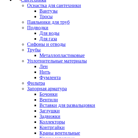
Оснастка для сантехники
Вантузы
Тросы
Паяльники для труб
Подводки
Для воды
Для газа
Сифоны и отводы
Трубы
Металлопластиковые
Уплотнительные материалы
Лен
Нить
Фумлента
Фильтра
Запорная арматура
Бочонки
Вентили
Вставки для развальцовки
Заглушки
Задвижки
Коллекторы
Контргайки
Краны вентильные