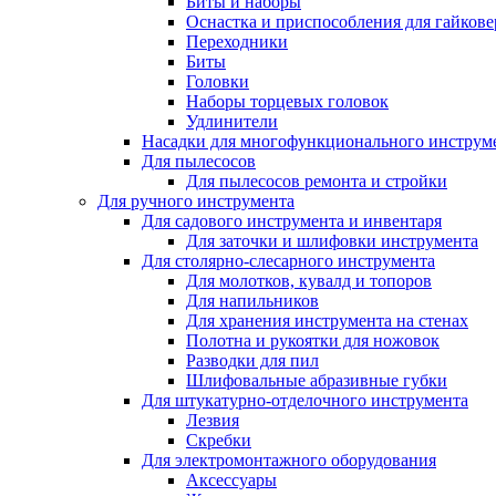
Биты и наборы
Оснастка и приспособления для гайкове
Переходники
Биты
Головки
Наборы торцевых головок
Удлинители
Насадки для многофункционального инструм
Для пылесосов
Для пылесосов ремонта и стройки
Для ручного инструмента
Для садового инструмента и инвентаря
Для заточки и шлифовки инструмента
Для столярно-слесарного инструмента
Для молотков, кувалд и топоров
Для напильников
Для хранения инструмента на стенах
Полотна и рукоятки для ножовок
Разводки для пил
Шлифовальные абразивные губки
Для штукатурно-отделочного инструмента
Лезвия
Скребки
Для электромонтажного оборудования
Аксессуары