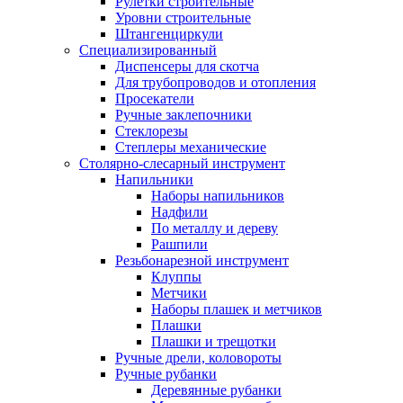
Рулетки строительные
Уровни строительные
Штангенциркули
Специализированный
Диспенсеры для скотча
Для трубопроводов и отопления
Просекатели
Ручные заклепочники
Стеклорезы
Степлеры механические
Столярно-слесарный инструмент
Напильники
Наборы напильников
Надфили
По металлу и дереву
Рашпили
Резьбонарезной инструмент
Клуппы
Метчики
Наборы плашек и метчиков
Плашки
Плашки и трещотки
Ручные дрели, коловороты
Ручные рубанки
Деревянные рубанки