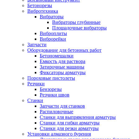
Бетонорезы
Вибротехника
Вибраторы
Вибраторы глубинные
Площадочные вибраторы
Виброплиты
Виброрейки
Запчасти
Оборудование для бетонных работ
Бетономешалки
Емкость для раствора
Затирочные машины
Фиксаторы арматуры
Пороховые пистолеты
Резчики
Бензорезы
Резчики швов
Станки
Запчасти для станков
Распиловочные
Станки для выпрямления арматуры
Станки для гибки арматуры
Станки для резки арматуры
Установки алмазного бурения