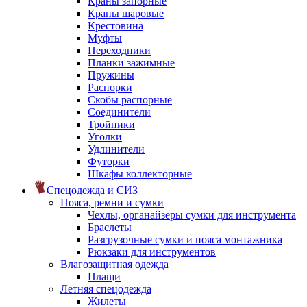
Краны запорные
Краны шаровые
Крестовина
Муфты
Переходники
Планки зажимные
Пружины
Распорки
Скобы распорные
Соединители
Тройники
Уголки
Удлинители
Футорки
Шкафы коллекторные
Спецодежда и СИЗ
Пояса, ремни и сумки
Чехлы, органайзеры сумки для инструмента
Браслеты
Разгрузочные сумки и пояса монтажника
Рюкзаки для инструментов
Влагозащитная одежда
Плащи
Летняя спецодежда
Жилеты