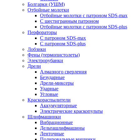
Болгарки (УШМ)
Отбойные молотки
Отбойные молотки с патроном SDS-max
С шестигранным патроном
Отбойные молотки с патроном SDS-plus
Перфораторы
С патроном SDS-max
С патроном SDS-plus
Лобзики
Фены (термопистолеты)
Электрорубанки
Дрели
Алмазного сверления
Безударные
Дрели-миксеры
Ударные
Угловые
Краскораспылители
Аккумуляторные
Электрические краскопульты
Шлифмашинки
Вибрационные
Дельташлифмашины
Ленточные
Полировальные машинки