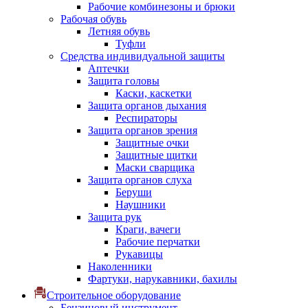
Рабочие комбинезоны и брюки
Рабочая обувь
Летняя обувь
Туфли
Средства индивидуальной защиты
Аптечки
Защита головы
Каски, каскетки
Защита органов дыхания
Респираторы
Защита органов зрения
Защитные очки
Защитные щитки
Маски сварщика
Защита органов слуха
Беруши
Наушники
Защита рук
Краги, вачеги
Рабочие перчатки
Рукавицы
Наколенники
Фартуки, нарукавники, бахилы
Строительное оборудование
Бензиновый инструмент