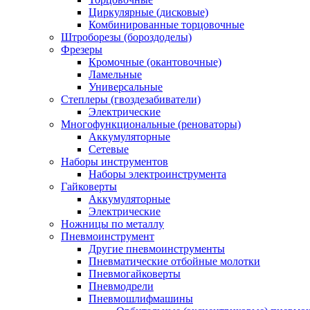
Циркулярные (дисковые)
Комбинированные торцовочные
Штроборезы (бороздоделы)
Фрезеры
Кромочные (окантовочные)
Ламельные
Универсальные
Степлеры (гвоздезабиватели)
Электрические
Многофункциональные (реноваторы)
Аккумуляторные
Сетевые
Наборы инструментов
Наборы электроинструмента
Гайковерты
Аккумуляторные
Электрические
Ножницы по металлу
Пневмоинструмент
Другие пневмоинструменты
Пневматические отбойные молотки
Пневмогайковерты
Пневмодрели
Пневмошлифмашины