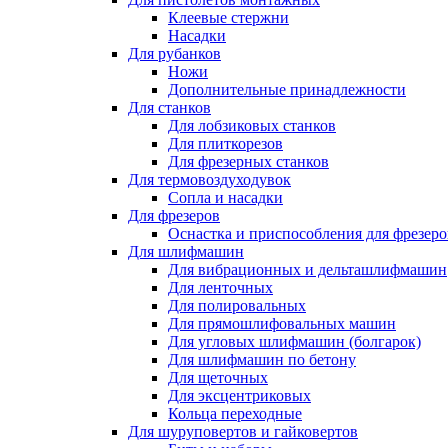
Клеевые стержни
Насадки
Для рубанков
Ножи
Дополнительные принадлежности
Для станков
Для лобзиковых станков
Для плиткорезов
Для фрезерных станков
Для термовоздуходувок
Сопла и насадки
Для фрезеров
Оснастка и приспособления для фрезеро
Для шлифмашин
Для вибрационных и дельташлифмашин
Для ленточных
Для полировальных
Для прямошлифовальных машин
Для угловых шлифмашин (болгарок)
Для шлифмашин по бетону
Для щеточных
Для эксцентриковых
Кольца переходные
Для шуруповертов и гайковертов