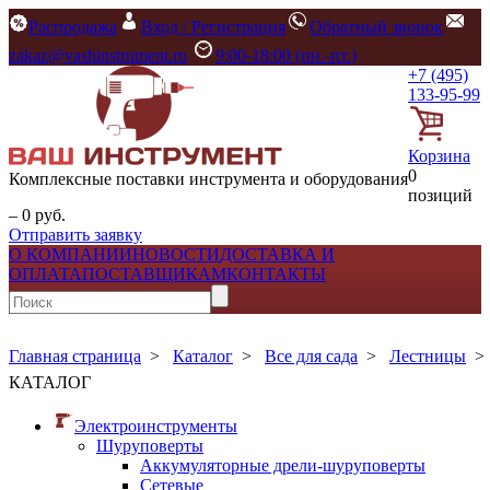
Распродажа
Вход / Регистрация
Обратный звонок
zakaz@vashinstrument.ru
9:00-18:00 (пн.-пт.)
+7 (495)
133-95-99
Корзина
0
Комплексные поставки инструмента и оборудования
позиций
– 0 руб.
Отправить заявку
О КОМПАНИИ
НОВОСТИ
ДОСТАВКА И
ОПЛАТА
ПОСТАВЩИКАМ
КОНТАКТЫ
Главная страница
>
Каталог
>
Все для сада
>
Лестницы
КАТАЛОГ
Электроинструменты
Шуруповерты
Аккумуляторные дрели-шуруповерты
Сетевые