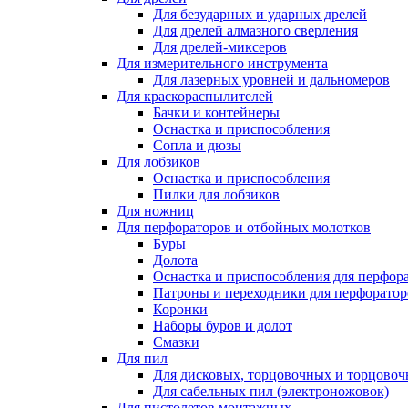
Для безударных и ударных дрелей
Для дрелей алмазного сверления
Для дрелей-миксеров
Для измерительного инструмента
Для лазерных уровней и дальномеров
Для краскораспылителей
Бачки и контейнеры
Оснастка и приспособления
Сопла и дюзы
Для лобзиков
Оснастка и приспособления
Пилки для лобзиков
Для ножниц
Для перфораторов и отбойных молотков
Буры
Долота
Оснастка и приспособления для перфор
Патроны и переходники для перфоратор
Коронки
Наборы буров и долот
Смазки
Для пил
Для дисковых, торцовочных и торцово
Для сабельных пил (электроножовок)
Для пистолетов монтажных