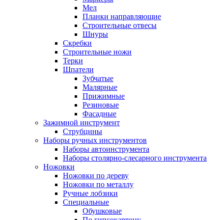
Мел
Планки направляющие
Строительные отвесы
Шнуры
Скребки
Строительные ножи
Терки
Шпатели
Зубчатые
Малярные
Прижимные
Резиновые
Фасадные
Зажимной инструмент
Струбцины
Наборы ручных инструментов
Наборы автоинструмента
Наборы столярно-слесарного инструмента
Ножовки
Ножовки по дереву
Ножовки по металлу
Ручные лобзики
Специальные
Обушковые
По гипсокартону