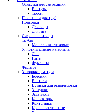
Оснастка для сантехники
Вантузы
Тросы
Паяльники для труб
Подводки
Для воды
Для газа
Сифоны и отводы
Трубы
Металлопластиковые
Уплотнительные материалы
Лен
Нить
Фумлента
Фильтра
Запорная арматура
Бочонки
Вентили
Вставки для развальцовки
Заглушки
Задвижки
Коллекторы
Контргайки
Краны вентильные