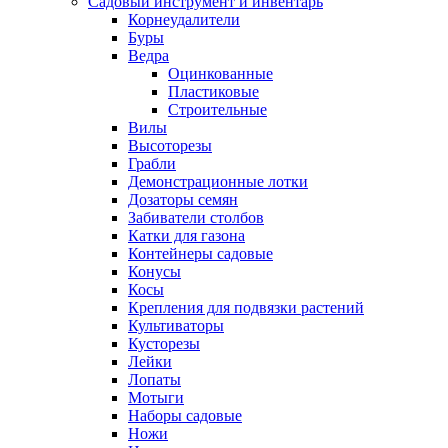
Садовый инструмент и инвентарь
Корнеудалители
Буры
Ведра
Оцинкованные
Пластиковые
Строительные
Вилы
Высоторезы
Грабли
Демонстрационные лотки
Дозаторы семян
Забиватели столбов
Катки для газона
Контейнеры садовые
Конусы
Косы
Крепления для подвязки растений
Культиваторы
Кусторезы
Лейки
Лопаты
Мотыги
Наборы садовые
Ножи