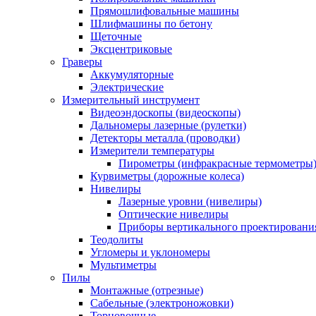
Прямошлифовальные машины
Шлифмашины по бетону
Щеточные
Эксцентриковые
Граверы
Аккумуляторные
Электрические
Измерительный инструмент
Видеоэндоскопы (видеоскопы)
Дальномеры лазерные (рулетки)
Детекторы металла (проводки)
Измерители температуры
Пирометры (инфракрасные термометры
Курвиметры (дорожные колеса)
Нивелиры
Лазерные уровни (нивелиры)
Оптические нивелиры
Приборы вертикального проектировани
Теодолиты
Угломеры и уклономеры
Мультиметры
Пилы
Монтажные (отрезные)
Сабельные (электроножовки)
Торцовочные