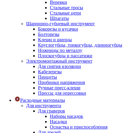
Веревки
Стальные тросы
Стальные цепи
Шпагаты
Шарнирно-губцевый инструмент
Бокорезы и кусачки
Болторезы
Клещи и щипцы
Круглогубцы, тонкогубцы, длинногубцы
Ножницы по металлу
Плоскогубцы и пассатижи
Электромонтажный инструмент
Для снятия изоляции
Кабелерезы
Пинцеты
Пробники напряжения
Ручные пресс-клещи
Прессы для опрессовки
Расходные материалы
Для инструмента
Для граверов
Наборы насадок
Насадки
Оснастка и приспособления
Для дрелей