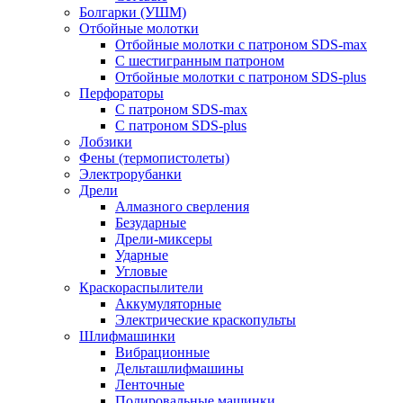
Болгарки (УШМ)
Отбойные молотки
Отбойные молотки с патроном SDS-max
С шестигранным патроном
Отбойные молотки с патроном SDS-plus
Перфораторы
С патроном SDS-max
С патроном SDS-plus
Лобзики
Фены (термопистолеты)
Электрорубанки
Дрели
Алмазного сверления
Безударные
Дрели-миксеры
Ударные
Угловые
Краскораспылители
Аккумуляторные
Электрические краскопульты
Шлифмашинки
Вибрационные
Дельташлифмашины
Ленточные
Полировальные машинки