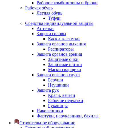
Рабочие комбинезоны и брюки
Рабочая обувь
Летняя обувь
Туфли
Средства индивидуальной защиты
Аптечки
Защита головы
Каски, каскетки
Защита органов дыхания
Респираторы
Защита органов зрения
Защитные очки
Защитные щитки
Маски сварщика
Защита органов слуха
Беруши
Наушники
Защита рук
Краги, вачеги
Рабочие перчатки
Рукавицы
Наколенники
Фартуки, нарукавники, бахилы
Строительное оборудование
Бензиновый инструмент