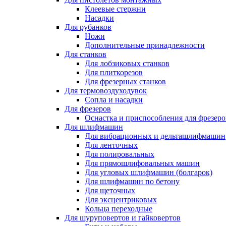
Клеевые стержни
Насадки
Для рубанков
Ножи
Дополнительные принадлежности
Для станков
Для лобзиковых станков
Для плиткорезов
Для фрезерных станков
Для термовоздуходувок
Сопла и насадки
Для фрезеров
Оснастка и приспособления для фрезеро
Для шлифмашин
Для вибрационных и дельташлифмашин
Для ленточных
Для полировальных
Для прямошлифовальных машин
Для угловых шлифмашин (болгарок)
Для шлифмашин по бетону
Для щеточных
Для эксцентриковых
Кольца переходные
Для шуруповертов и гайковертов