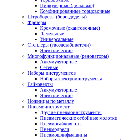
Циркулярные (дисковые)
Комбинированные торцовочные
Штроборезы (бороздоделы)
Фрезеры
Кромочные (окантовочные)
Ламельные
Универсальные
Степлеры (гвоздезабиватели)
Электрические
Многофункциональные (реноваторы)
Аккумуляторные
Сетевые
Наборы инструментов
Наборы электроинструмента
Гайковерты
Аккумуляторные
Электрические
Ножницы по металлу
Пневмоинструмент
Другие пневмоинструменты
Пневматические отбойные молотки
Пневмогайковерты
Пневмодрели
Пневмошлифмашины