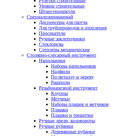
Рулетки строительные
Уровни строительные
Штангенциркули
Специализированный
Диспенсеры для скотча
Для трубопроводов и отопления
Просекатели
Ручные заклепочники
Стеклорезы
Степлеры механические
Столярно-слесарный инструмент
Напильники
Наборы напильников
Надфили
По металлу и дереву
Рашпили
Резьбонарезной инструмент
Клуппы
Метчики
Наборы плашек и метчиков
Плашки
Плашки и трещотки
Ручные дрели, коловороты
Ручные рубанки
Деревянные рубанки