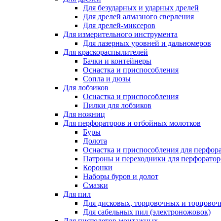
Для безударных и ударных дрелей
Для дрелей алмазного сверления
Для дрелей-миксеров
Для измерительного инструмента
Для лазерных уровней и дальномеров
Для краскораспылителей
Бачки и контейнеры
Оснастка и приспособления
Сопла и дюзы
Для лобзиков
Оснастка и приспособления
Пилки для лобзиков
Для ножниц
Для перфораторов и отбойных молотков
Буры
Долота
Оснастка и приспособления для перфор
Патроны и переходники для перфоратор
Коронки
Наборы буров и долот
Смазки
Для пил
Для дисковых, торцовочных и торцово
Для сабельных пил (электроножовок)
Для пистолетов монтажных