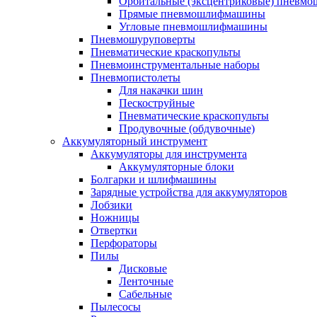
Орбитальные (эксцентриковые) пнев
Прямые пневмошлифмашины
Угловые пневмошлифмашины
Пневмошуруповерты
Пневматические краскопульты
Пневмоинструментальные наборы
Пневмопистолеты
Для накачки шин
Пескоструйные
Пневматические краскопульты
Продувочные (обдувочные)
Аккумуляторный инструмент
Аккумуляторы для инструмента
Аккумуляторные блоки
Болгарки и шлифмашины
Зарядные устройства для аккумуляторов
Лобзики
Ножницы
Отвертки
Перфораторы
Пилы
Дисковые
Ленточные
Сабельные
Пылесосы