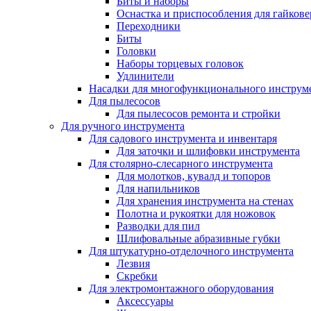
Биты и наборы
Оснастка и приспособления для гайкове
Переходники
Биты
Головки
Наборы торцевых головок
Удлинители
Насадки для многофункционального инструм
Для пылесосов
Для пылесосов ремонта и стройки
Для ручного инструмента
Для садового инструмента и инвентаря
Для заточки и шлифовки инструмента
Для столярно-слесарного инструмента
Для молотков, кувалд и топоров
Для напильников
Для хранения инструмента на стенах
Полотна и рукоятки для ножовок
Разводки для пил
Шлифовальные абразивные губки
Для штукатурно-отделочного инструмента
Лезвия
Скребки
Для электромонтажного оборудования
Аксессуары