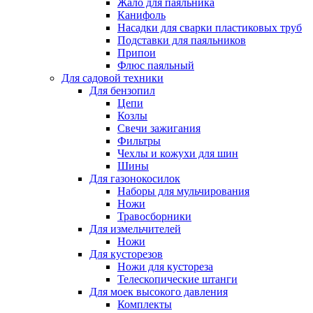
Жало для паяльника
Канифоль
Насадки для сварки пластиковых труб
Подставки для паяльников
Припои
Флюс паяльный
Для садовой техники
Для бензопил
Цепи
Козлы
Свечи зажигания
Фильтры
Чехлы и кожухи для шин
Шины
Для газонокосилок
Наборы для мульчирования
Ножи
Травосборники
Для измельчителей
Ножи
Для кусторезов
Ножи для кустореза
Телескопические штанги
Для моек высокого давления
Комплекты