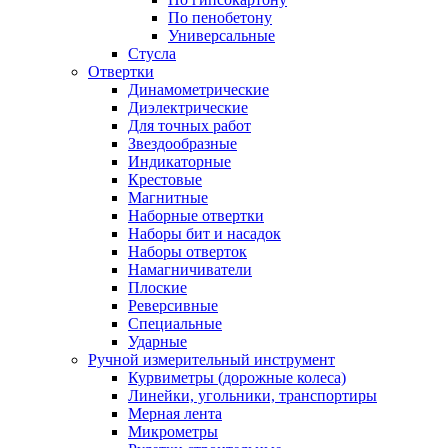
По пенобетону
Универсальные
Стусла
Отвертки
Динамометрические
Диэлектрические
Для точных работ
Звездообразные
Индикаторные
Крестовые
Магнитные
Наборные отвертки
Наборы бит и насадок
Наборы отверток
Намагничиватели
Плоские
Реверсивные
Специальные
Ударные
Ручной измерительный инструмент
Курвиметры (дорожные колеса)
Линейки, угольники, транспортиры
Мерная лента
Микрометры