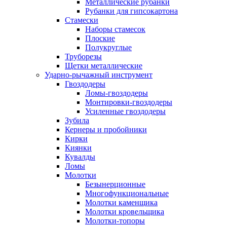
Металлические рубанки
Рубанки для гипсокартона
Стамески
Наборы стамесок
Плоские
Полукруглые
Труборезы
Щетки металлические
Ударно-рычажный инструмент
Гвоздодеры
Ломы-гвоздодеры
Монтировки-гвоздодеры
Усиленные гвоздодеры
Зубила
Кернеры и пробойники
Кирки
Киянки
Кувалды
Ломы
Молотки
Безынерционные
Многофункциональные
Молотки каменщика
Молотки кровельщика
Молотки-топоры