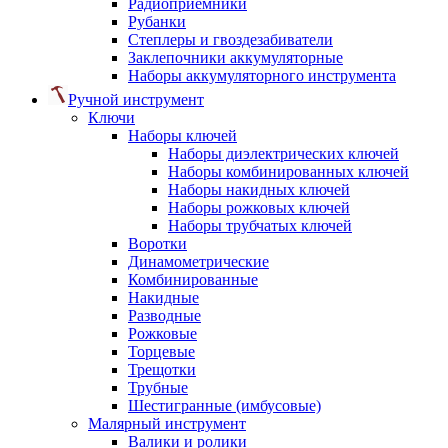
Радиоприемники
Рубанки
Степлеры и гвоздезабиватели
Заклепочники аккумуляторные
Наборы аккумуляторного инструмента
Ручной инструмент
Ключи
Наборы ключей
Наборы диэлектрических ключей
Наборы комбинированных ключей
Наборы накидных ключей
Наборы рожковых ключей
Наборы трубчатых ключей
Воротки
Динамометрические
Комбинированные
Накидные
Разводные
Рожковые
Торцевые
Трещотки
Трубные
Шестигранные (имбусовые)
Малярный инструмент
Валики и ролики