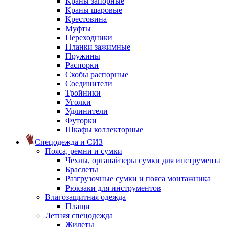
Краны запорные
Краны шаровые
Крестовина
Муфты
Переходники
Планки зажимные
Пружины
Распорки
Скобы распорные
Соединители
Тройники
Уголки
Удлинители
Футорки
Шкафы коллекторные
Спецодежда и СИЗ
Пояса, ремни и сумки
Чехлы, органайзеры сумки для инструмента
Браслеты
Разгрузочные сумки и пояса монтажника
Рюкзаки для инструментов
Влагозащитная одежда
Плащи
Летняя спецодежда
Жилеты