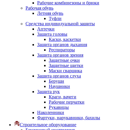
Рабочие комбинезоны и брюки
Рабочая обувь
Летняя обувь
Туфли
Средства индивидуальной защиты
Аптечки
Защита головы
Каски, каскетки
Защита органов дыхания
Респираторы
Защита органов зрения
Защитные очки
Защитные щитки
Маски сварщика
Защита органов слуха
Беруши
Наушники
Защита рук
Краги, вачеги
Рабочие перчатки
Рукавицы
Наколенники
Фартуки, нарукавники, бахилы
Строительное оборудование
Бензиновый инструмент