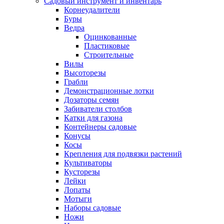
Садовый инструмент и инвентарь
Корнеудалители
Буры
Ведра
Оцинкованные
Пластиковые
Строительные
Вилы
Высоторезы
Грабли
Демонстрационные лотки
Дозаторы семян
Забиватели столбов
Катки для газона
Контейнеры садовые
Конусы
Косы
Крепления для подвязки растений
Культиваторы
Кусторезы
Лейки
Лопаты
Мотыги
Наборы садовые
Ножи