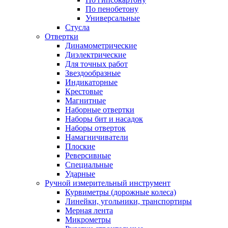
По пенобетону
Универсальные
Стусла
Отвертки
Динамометрические
Диэлектрические
Для точных работ
Звездообразные
Индикаторные
Крестовые
Магнитные
Наборные отвертки
Наборы бит и насадок
Наборы отверток
Намагничиватели
Плоские
Реверсивные
Специальные
Ударные
Ручной измерительный инструмент
Курвиметры (дорожные колеса)
Линейки, угольники, транспортиры
Мерная лента
Микрометры