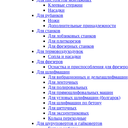
Клеевые стержни
Насадки
Для рубанков
Ножи
Дополнительные принадлежности
Для станков
Для лобзиковых станков
Для плиткорезов
Для фрезерных станков
Для термовоздуходувок
Сопла и насадки
Для фрезеров
Оснастка и приспособления для фрезеро
Для шлифмашин
Для вибрационных и дельташлифмашин
Для ленточных
Для полировальных
Для прямошлифовальных машин
Для угловых шлифмашин (болгарок)
Для шлифмашин по бетону
Для щеточных
Для эксцентриковых
Кольца переходные
Для шуруповертов и гайковертов