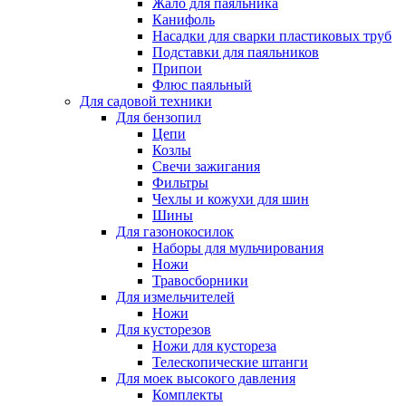
Жало для паяльника
Канифоль
Насадки для сварки пластиковых труб
Подставки для паяльников
Припои
Флюс паяльный
Для садовой техники
Для бензопил
Цепи
Козлы
Свечи зажигания
Фильтры
Чехлы и кожухи для шин
Шины
Для газонокосилок
Наборы для мульчирования
Ножи
Травосборники
Для измельчителей
Ножи
Для кусторезов
Ножи для кустореза
Телескопические штанги
Для моек высокого давления
Комплекты