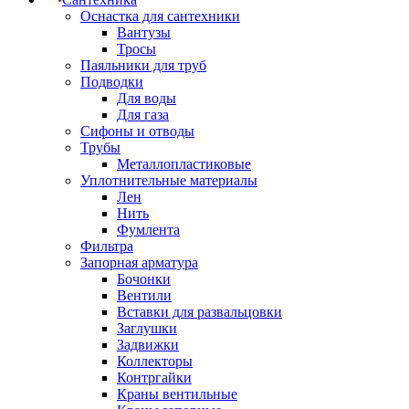
Оснастка для сантехники
Вантузы
Тросы
Паяльники для труб
Подводки
Для воды
Для газа
Сифоны и отводы
Трубы
Металлопластиковые
Уплотнительные материалы
Лен
Нить
Фумлента
Фильтра
Запорная арматура
Бочонки
Вентили
Вставки для развальцовки
Заглушки
Задвижки
Коллекторы
Контргайки
Краны вентильные