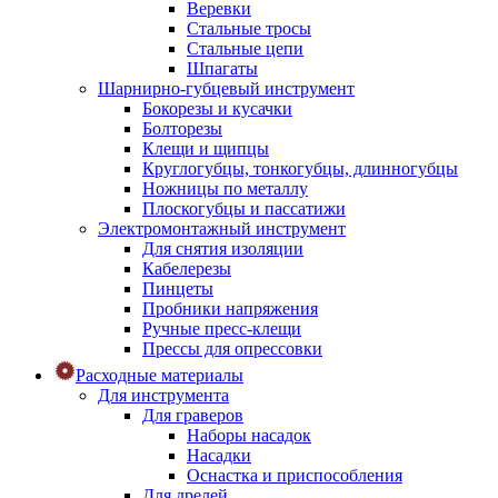
Веревки
Стальные тросы
Стальные цепи
Шпагаты
Шарнирно-губцевый инструмент
Бокорезы и кусачки
Болторезы
Клещи и щипцы
Круглогубцы, тонкогубцы, длинногубцы
Ножницы по металлу
Плоскогубцы и пассатижи
Электромонтажный инструмент
Для снятия изоляции
Кабелерезы
Пинцеты
Пробники напряжения
Ручные пресс-клещи
Прессы для опрессовки
Расходные материалы
Для инструмента
Для граверов
Наборы насадок
Насадки
Оснастка и приспособления
Для дрелей