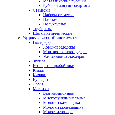
Металлические рубанки
Рубанки для гипсокартона
Стамески
Наборы стамесок
Плоские
Полукруглые
Труборезы
Щетки металлические
Ударно-рычажный инструмент
Гвоздодеры
Ломы-гвоздодеры
Монтировки-гвоздодеры
Усиленные гвоздодеры
Зубила
Кернеры и пробойники
Кирки
Киянки
Кувалды
Ломы
Молотки
Безынерционные
Многофункциональные
Молотки каменщика
Молотки кровельщика
Молотки-топоры