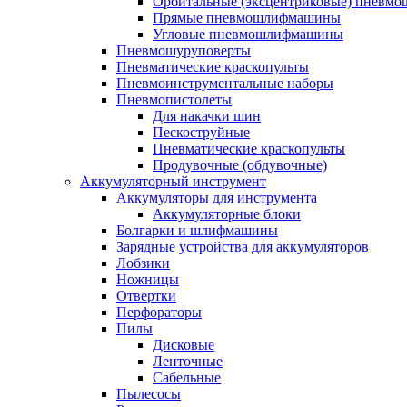
Орбитальные (эксцентриковые) пнев
Прямые пневмошлифмашины
Угловые пневмошлифмашины
Пневмошуруповерты
Пневматические краскопульты
Пневмоинструментальные наборы
Пневмопистолеты
Для накачки шин
Пескоструйные
Пневматические краскопульты
Продувочные (обдувочные)
Аккумуляторный инструмент
Аккумуляторы для инструмента
Аккумуляторные блоки
Болгарки и шлифмашины
Зарядные устройства для аккумуляторов
Лобзики
Ножницы
Отвертки
Перфораторы
Пилы
Дисковые
Ленточные
Сабельные
Пылесосы