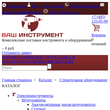
Распродажа
Вход / Регистрация
Обратный звонок
zakaz@vashinstrument.ru
9:00-18:00 (пн.-пт.)
+7 (495)
133-95-99
Корзина
0
Комплексные поставки инструмента и оборудования
позиций
– 0 руб.
Отправить заявку
О КОМПАНИИ
НОВОСТИ
ДОСТАВКА И
ОПЛАТА
ПОСТАВЩИКАМ
КОНТАКТЫ
Главная страница
>
Каталог
>
Строительное оборудование
КАТАЛОГ
Электроинструменты
Шуруповерты
Аккумуляторные дрели-шуруповерты
Сетевые