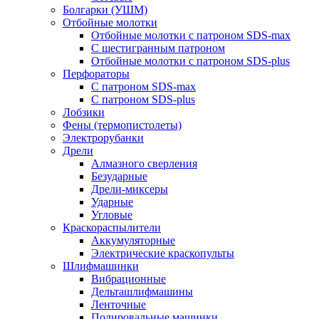
Болгарки (УШМ)
Отбойные молотки
Отбойные молотки с патроном SDS-max
С шестигранным патроном
Отбойные молотки с патроном SDS-plus
Перфораторы
С патроном SDS-max
С патроном SDS-plus
Лобзики
Фены (термопистолеты)
Электрорубанки
Дрели
Алмазного сверления
Безударные
Дрели-миксеры
Ударные
Угловые
Краскораспылители
Аккумуляторные
Электрические краскопульты
Шлифмашинки
Вибрационные
Дельташлифмашины
Ленточные
Полировальные машинки