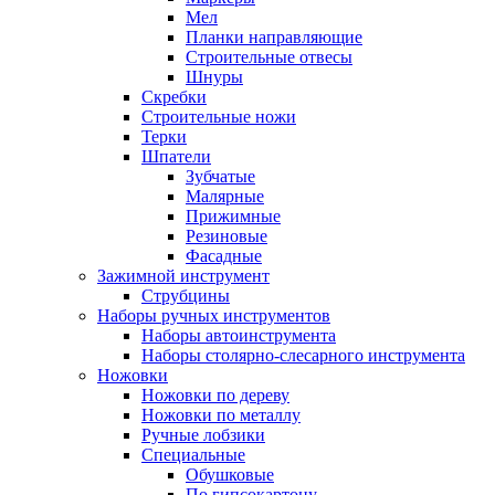
Мел
Планки направляющие
Строительные отвесы
Шнуры
Скребки
Строительные ножи
Терки
Шпатели
Зубчатые
Малярные
Прижимные
Резиновые
Фасадные
Зажимной инструмент
Струбцины
Наборы ручных инструментов
Наборы автоинструмента
Наборы столярно-слесарного инструмента
Ножовки
Ножовки по дереву
Ножовки по металлу
Ручные лобзики
Специальные
Обушковые
По гипсокартону