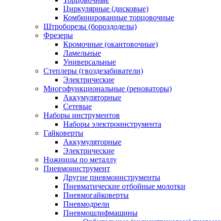
Циркулярные (дисковые)
Комбинированные торцовочные
Штроборезы (бороздоделы)
Фрезеры
Кромочные (окантовочные)
Ламельные
Универсальные
Степлеры (гвоздезабиватели)
Электрические
Многофункциональные (реноваторы)
Аккумуляторные
Сетевые
Наборы инструментов
Наборы электроинструмента
Гайковерты
Аккумуляторные
Электрические
Ножницы по металлу
Пневмоинструмент
Другие пневмоинструменты
Пневматические отбойные молотки
Пневмогайковерты
Пневмодрели
Пневмошлифмашины