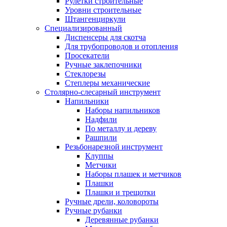
Рулетки строительные
Уровни строительные
Штангенциркули
Специализированный
Диспенсеры для скотча
Для трубопроводов и отопления
Просекатели
Ручные заклепочники
Стеклорезы
Степлеры механические
Столярно-слесарный инструмент
Напильники
Наборы напильников
Надфили
По металлу и дереву
Рашпили
Резьбонарезной инструмент
Клуппы
Метчики
Наборы плашек и метчиков
Плашки
Плашки и трещотки
Ручные дрели, коловороты
Ручные рубанки
Деревянные рубанки