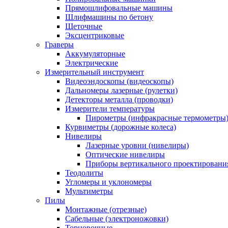
Прямошлифовальные машины
Шлифмашины по бетону
Щеточные
Эксцентриковые
Граверы
Аккумуляторные
Электрические
Измерительный инструмент
Видеоэндоскопы (видеоскопы)
Дальномеры лазерные (рулетки)
Детекторы металла (проводки)
Измерители температуры
Пирометры (инфракрасные термометры
Курвиметры (дорожные колеса)
Нивелиры
Лазерные уровни (нивелиры)
Оптические нивелиры
Приборы вертикального проектировани
Теодолиты
Угломеры и уклономеры
Мультиметры
Пилы
Монтажные (отрезные)
Сабельные (электроножовки)
Торцовочные