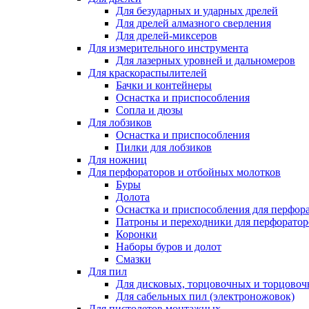
Для безударных и ударных дрелей
Для дрелей алмазного сверления
Для дрелей-миксеров
Для измерительного инструмента
Для лазерных уровней и дальномеров
Для краскораспылителей
Бачки и контейнеры
Оснастка и приспособления
Сопла и дюзы
Для лобзиков
Оснастка и приспособления
Пилки для лобзиков
Для ножниц
Для перфораторов и отбойных молотков
Буры
Долота
Оснастка и приспособления для перфор
Патроны и переходники для перфоратор
Коронки
Наборы буров и долот
Смазки
Для пил
Для дисковых, торцовочных и торцово
Для сабельных пил (электроножовок)
Для пистолетов монтажных