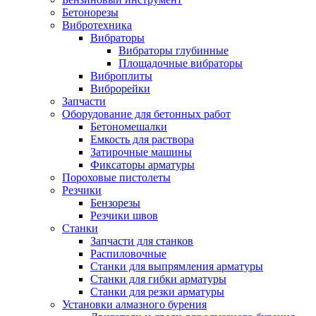
Бетонорезы
Вибротехника
Вибраторы
Вибраторы глубинные
Площадочные вибраторы
Виброплиты
Виброрейки
Запчасти
Оборудование для бетонных работ
Бетономешалки
Емкость для раствора
Затирочные машины
Фиксаторы арматуры
Пороховые пистолеты
Резчики
Бензорезы
Резчики швов
Станки
Запчасти для станков
Распиловочные
Станки для выпрямления арматуры
Станки для гибки арматуры
Станки для резки арматуры
Установки алмазного бурения