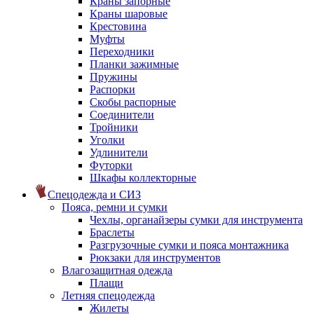
Краны запорные
Краны шаровые
Крестовина
Муфты
Переходники
Планки зажимные
Пружины
Распорки
Скобы распорные
Соединители
Тройники
Уголки
Удлинители
Футорки
Шкафы коллекторные
Спецодежда и СИЗ
Пояса, ремни и сумки
Чехлы, органайзеры сумки для инструмента
Браслеты
Разгрузочные сумки и пояса монтажника
Рюкзаки для инструментов
Влагозащитная одежда
Плащи
Летняя спецодежда
Жилеты