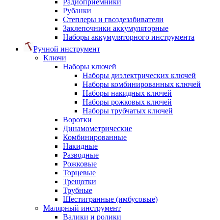
Радиоприемники
Рубанки
Степлеры и гвоздезабиватели
Заклепочники аккумуляторные
Наборы аккумуляторного инструмента
Ручной инструмент
Ключи
Наборы ключей
Наборы диэлектрических ключей
Наборы комбинированных ключей
Наборы накидных ключей
Наборы рожковых ключей
Наборы трубчатых ключей
Воротки
Динамометрические
Комбинированные
Накидные
Разводные
Рожковые
Торцевые
Трещотки
Трубные
Шестигранные (имбусовые)
Малярный инструмент
Валики и ролики