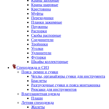
Краны запорные
Краны шаровые
Крестовина
Муфты
Переходники
Планки зажимные
Пружины
Распорки
Скобы распорные
Соединители
Тройники
Уголки
Удлинители
Футорки
Шкафы коллекторные
Спецодежда и СИЗ
Пояса, ремни и сумки
Чехлы, органайзеры сумки для инструмента
Браслеты
Разгрузочные сумки и пояса монтажника
Рюкзаки для инструментов
Влагозащитная одежда
Плащи
Летняя спецодежда
Жилеты