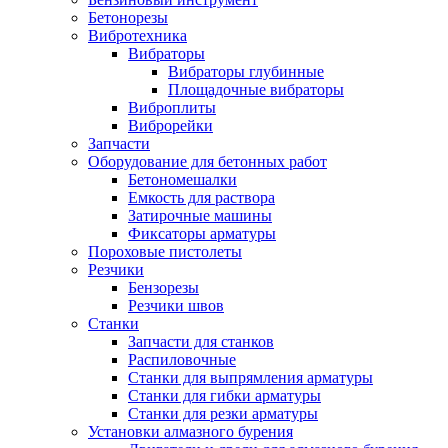
Бетонорезы
Вибротехника
Вибраторы
Вибраторы глубинные
Площадочные вибраторы
Виброплиты
Виброрейки
Запчасти
Оборудование для бетонных работ
Бетономешалки
Емкость для раствора
Затирочные машины
Фиксаторы арматуры
Пороховые пистолеты
Резчики
Бензорезы
Резчики швов
Станки
Запчасти для станков
Распиловочные
Станки для выпрямления арматуры
Станки для гибки арматуры
Станки для резки арматуры
Установки алмазного бурения