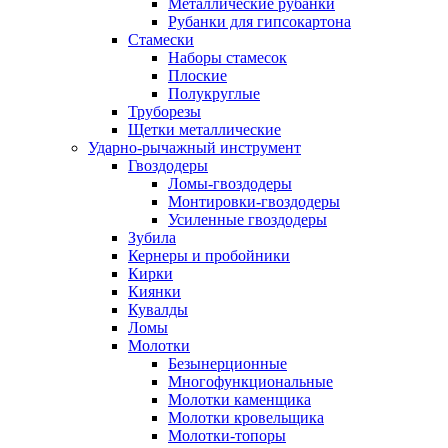
Металлические рубанки
Рубанки для гипсокартона
Стамески
Наборы стамесок
Плоские
Полукруглые
Труборезы
Щетки металлические
Ударно-рычажный инструмент
Гвоздодеры
Ломы-гвоздодеры
Монтировки-гвоздодеры
Усиленные гвоздодеры
Зубила
Кернеры и пробойники
Кирки
Киянки
Кувалды
Ломы
Молотки
Безынерционные
Многофункциональные
Молотки каменщика
Молотки кровельщика
Молотки-топоры