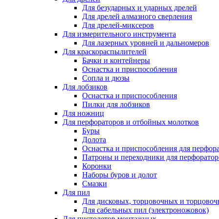
Для безударных и ударных дрелей
Для дрелей алмазного сверления
Для дрелей-миксеров
Для измерительного инструмента
Для лазерных уровней и дальномеров
Для краскораспылителей
Бачки и контейнеры
Оснастка и приспособления
Сопла и дюзы
Для лобзиков
Оснастка и приспособления
Пилки для лобзиков
Для ножниц
Для перфораторов и отбойных молотков
Буры
Долота
Оснастка и приспособления для перфор
Патроны и переходники для перфоратор
Коронки
Наборы буров и долот
Смазки
Для пил
Для дисковых, торцовочных и торцово
Для сабельных пил (электроножовок)
Для пистолетов монтажных