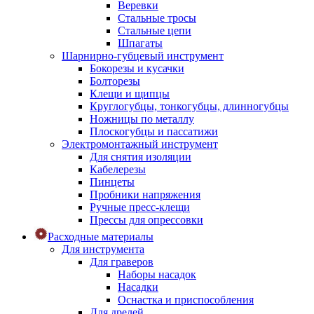
Веревки
Стальные тросы
Стальные цепи
Шпагаты
Шарнирно-губцевый инструмент
Бокорезы и кусачки
Болторезы
Клещи и щипцы
Круглогубцы, тонкогубцы, длинногубцы
Ножницы по металлу
Плоскогубцы и пассатижи
Электромонтажный инструмент
Для снятия изоляции
Кабелерезы
Пинцеты
Пробники напряжения
Ручные пресс-клещи
Прессы для опрессовки
Расходные материалы
Для инструмента
Для граверов
Наборы насадок
Насадки
Оснастка и приспособления
Для дрелей