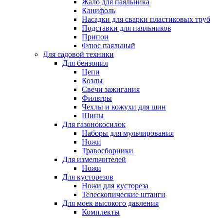
Жало для паяльника
Канифоль
Насадки для сварки пластиковых труб
Подставки для паяльников
Припои
Флюс паяльный
Для садовой техники
Для бензопил
Цепи
Козлы
Свечи зажигания
Фильтры
Чехлы и кожухи для шин
Шины
Для газонокосилок
Наборы для мульчирования
Ножи
Травосборники
Для измельчителей
Ножи
Для кусторезов
Ножи для кустореза
Телескопические штанги
Для моек высокого давления
Комплекты