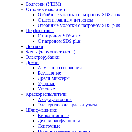
Болгарки (УШМ)
Отбойные молотки
Отбойные молотки с патроном SDS-max
С шестигранным патроном
Отбойные молотки с патроном SDS-plus
Перфораторы
С патроном SDS-max
С патроном SDS-plus
Лобзики
Фены (термопистолеты)
Электрорубанки
Дрели
Алмазного сверления
Безударные
Дрели-миксеры
Ударные
Угловые
Краскораспылители
Аккумуляторные
Электрические краскопульты
Шлифмашинки
Вибрационные
Дельташлифмашины
Ленточные
Полировальные машинки