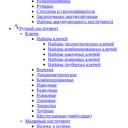
Радиоприемники
Рубанки
Степлеры и гвоздезабиватели
Заклепочники аккумуляторные
Наборы аккумуляторного инструмента
Ручной инструмент
Ключи
Наборы ключей
Наборы диэлектрических ключей
Наборы комбинированных ключей
Наборы накидных ключей
Наборы рожковых ключей
Наборы трубчатых ключей
Воротки
Динамометрические
Комбинированные
Накидные
Разводные
Рожковые
Торцевые
Трещотки
Трубные
Шестигранные (имбусовые)
Малярный инструмент
Валики и ролики