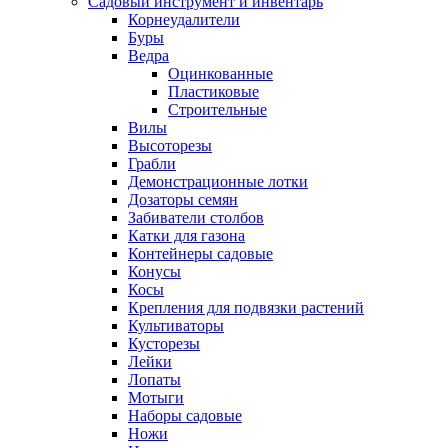
Садовый инструмент и инвентарь
Корнеудалители
Буры
Ведра
Оцинкованные
Пластиковые
Строительные
Вилы
Высоторезы
Грабли
Демонстрационные лотки
Дозаторы семян
Забиватели столбов
Катки для газона
Контейнеры садовые
Конусы
Косы
Крепления для подвязки растений
Культиваторы
Кусторезы
Лейки
Лопаты
Мотыги
Наборы садовые
Ножи