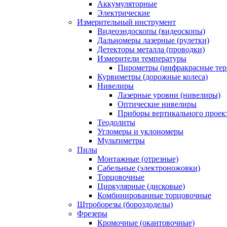
Аккумуляторные
Электрические
Измерительный инструмент
Видеоэндоскопы (видеоскопы)
Дальномеры лазерные (рулетки)
Детекторы металла (проводки)
Измерители температуры
Пирометры (инфракрасные те
Курвиметры (дорожные колеса)
Нивелиры
Лазерные уровни (нивелиры)
Оптические нивелиры
Приборы вертикального проек
Теодолиты
Угломеры и уклономеры
Мультиметры
Пилы
Монтажные (отрезные)
Сабельные (электроножовки)
Торцовочные
Циркулярные (дисковые)
Комбинированные торцовочные
Штроборезы (бороздоделы)
Фрезеры
Кромочные (окантовочные)