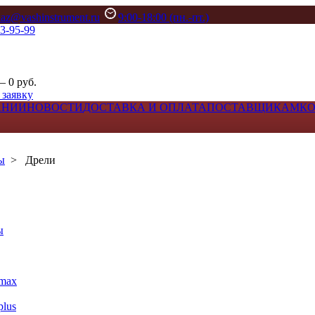
kaz@vashinstrument.ru
9:00-18:00 (пн.-пт.)
33-95-99
– 0 руб.
 заявку
АНИИ
НОВОСТИ
ДОСТАВКА И ОПЛАТА
ПОСТАВЩИКАМ
К
ы
>
Дрели
ы
max
lus