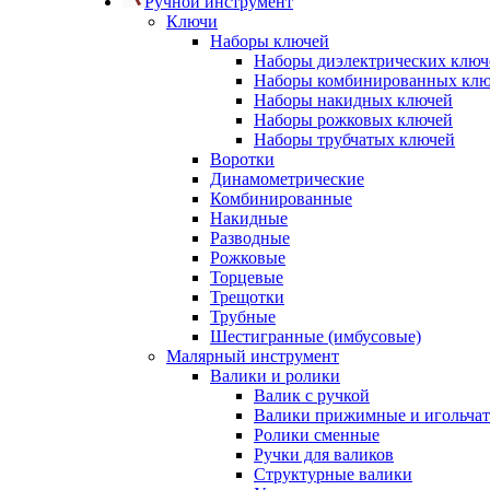
Ручной инструмент
Ключи
Наборы ключей
Наборы диэлектрических ключ
Наборы комбинированных кл
Наборы накидных ключей
Наборы рожковых ключей
Наборы трубчатых ключей
Воротки
Динамометрические
Комбинированные
Накидные
Разводные
Рожковые
Торцевые
Трещотки
Трубные
Шестигранные (имбусовые)
Малярный инструмент
Валики и ролики
Валик с ручкой
Валики прижимные и игольча
Ролики сменные
Ручки для валиков
Структурные валики