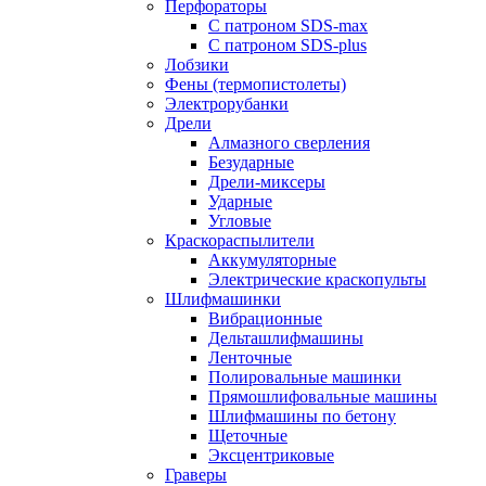
Перфораторы
С патроном SDS-max
С патроном SDS-plus
Лобзики
Фены (термопистолеты)
Электрорубанки
Дрели
Алмазного сверления
Безударные
Дрели-миксеры
Ударные
Угловые
Краскораспылители
Аккумуляторные
Электрические краскопульты
Шлифмашинки
Вибрационные
Дельташлифмашины
Ленточные
Полировальные машинки
Прямошлифовальные машины
Шлифмашины по бетону
Щеточные
Эксцентриковые
Граверы