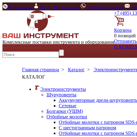
Распродажа
Вход / Регистрация
Обратный звонок
za
+7 (495) 1
Корзина
0 позиций 
Отправить
Комплексные поставки инструмента и оборудования
О КОМП
Главная страница
>
Каталог
>
Электроинструмент
КАТАЛОГ
Электроинструменты
Шуруповерты
Аккумуляторные дрели-шуруповерт
Сетевые
Болгарки (УШМ)
Отбойные молотки
Отбойные молотки с патроном SDS-
С шестигранным патроном
Отбойные молотки с патроном SDS-p