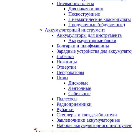
Пневмопистолеты
Для накачки шин
Пескоструйные
Пневматические краскопульты
Продувочные (обдувочные)
Аккумуляторный инструмент
Аккумуляторы для инструмента
Аккумуляторные блоки
Болгарки и шлифмашины
Зарядные устройства для аккумулято
Лобзики
Ножницы
Отвертки
Перфораторы
Пилы
Дисковые
Ленточные
Сабельные
Пылесосы
Радиоприемники
Рубанки
Степлеры и гвоздезабиватели
Заклепочники аккумуляторные
Наборы аккумуляторного инструмен