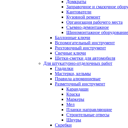
Домкраты
Заправочное и смазочное обор
Кантователи
Кузовной ремонт
Организация рабочего места
Съемно-демонтажное
Шиномонтажное оборудовани
Баллонные ключи
Вспомогательный инструмент
Рихтовочный инструмент
Свечные ключи
Щетки-сметки для автомобиля
Для штукатурно-отделочных работ
Гладилки
Мастерки, кельмы
Правила алюминиевые
Разметочный инструмент
Карандаши
Краска
Маркеры
Мел
Планки направляющие
Строительные отвесы
Шнуры
Скребки