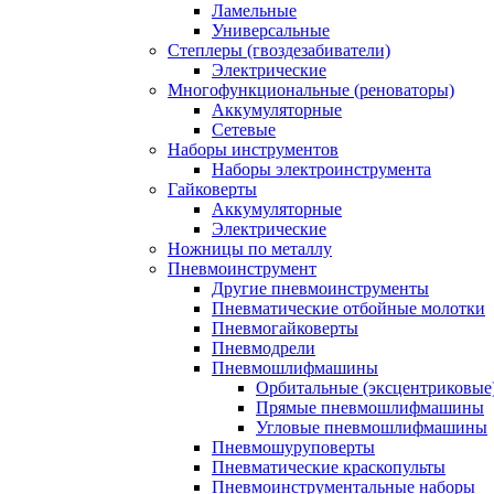
Ламельные
Универсальные
Степлеры (гвоздезабиватели)
Электрические
Многофункциональные (реноваторы)
Аккумуляторные
Сетевые
Наборы инструментов
Наборы электроинструмента
Гайковерты
Аккумуляторные
Электрические
Ножницы по металлу
Пневмоинструмент
Другие пневмоинструменты
Пневматические отбойные молотки
Пневмогайковерты
Пневмодрели
Пневмошлифмашины
Орбитальные (эксцентриковы
Прямые пневмошлифмашины
Угловые пневмошлифмашины
Пневмошуруповерты
Пневматические краскопульты
Пневмоинструментальные наборы