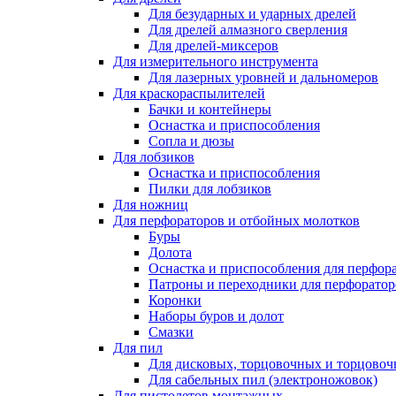
Для безударных и ударных дрелей
Для дрелей алмазного сверления
Для дрелей-миксеров
Для измерительного инструмента
Для лазерных уровней и дальномеров
Для краскораспылителей
Бачки и контейнеры
Оснастка и приспособления
Сопла и дюзы
Для лобзиков
Оснастка и приспособления
Пилки для лобзиков
Для ножниц
Для перфораторов и отбойных молотков
Буры
Долота
Оснастка и приспособления для перфор
Патроны и переходники для перфоратор
Коронки
Наборы буров и долот
Смазки
Для пил
Для дисковых, торцовочных и торцово
Для сабельных пил (электроножовок)
Для пистолетов монтажных