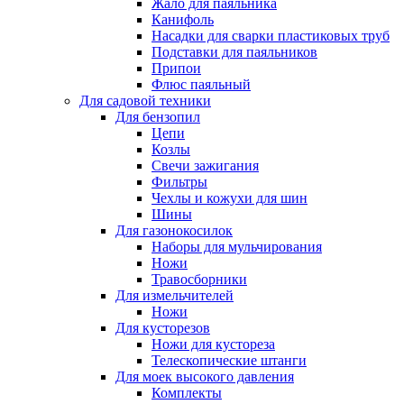
Жало для паяльника
Канифоль
Насадки для сварки пластиковых труб
Подставки для паяльников
Припои
Флюс паяльный
Для садовой техники
Для бензопил
Цепи
Козлы
Свечи зажигания
Фильтры
Чехлы и кожухи для шин
Шины
Для газонокосилок
Наборы для мульчирования
Ножи
Травосборники
Для измельчителей
Ножи
Для кусторезов
Ножи для кустореза
Телескопические штанги
Для моек высокого давления
Комплекты