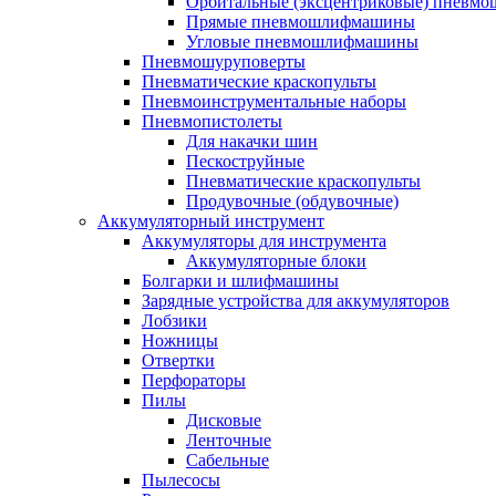
Орбитальные (эксцентриковые) пнев
Прямые пневмошлифмашины
Угловые пневмошлифмашины
Пневмошуруповерты
Пневматические краскопульты
Пневмоинструментальные наборы
Пневмопистолеты
Для накачки шин
Пескоструйные
Пневматические краскопульты
Продувочные (обдувочные)
Аккумуляторный инструмент
Аккумуляторы для инструмента
Аккумуляторные блоки
Болгарки и шлифмашины
Зарядные устройства для аккумуляторов
Лобзики
Ножницы
Отвертки
Перфораторы
Пилы
Дисковые
Ленточные
Сабельные
Пылесосы