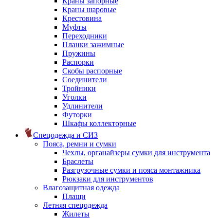
Краны запорные
Краны шаровые
Крестовина
Муфты
Переходники
Планки зажимные
Пружины
Распорки
Скобы распорные
Соединители
Тройники
Уголки
Удлинители
Футорки
Шкафы коллекторные
Спецодежда и СИЗ
Пояса, ремни и сумки
Чехлы, органайзеры сумки для инструмента
Браслеты
Разгрузочные сумки и пояса монтажника
Рюкзаки для инструментов
Влагозащитная одежда
Плащи
Летняя спецодежда
Жилеты