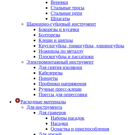
Веревки
Стальные тросы
Стальные цепи
Шпагаты
Шарнирно-губцевый инструмент
Бокорезы и кусачки
Болторезы
Клещи и щипцы
Круглогубцы, тонкогубцы, длинногубцы
Ножницы по металлу
Плоскогубцы и пассатижи
Электромонтажный инструмент
Для снятия изоляции
Кабелерезы
Пинцеты
Пробники напряжения
Ручные пресс-клещи
Прессы для опрессовки
Расходные материалы
Для инструмента
Для граверов
Наборы насадок
Насадки
Оснастка и приспособления
Для дрелей