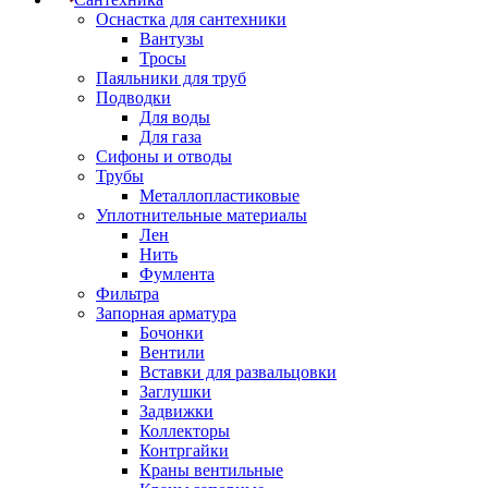
Оснастка для сантехники
Вантузы
Тросы
Паяльники для труб
Подводки
Для воды
Для газа
Сифоны и отводы
Трубы
Металлопластиковые
Уплотнительные материалы
Лен
Нить
Фумлента
Фильтра
Запорная арматура
Бочонки
Вентили
Вставки для развальцовки
Заглушки
Задвижки
Коллекторы
Контргайки
Краны вентильные