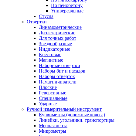
По пенобетону
Универсальные
Стусла
Отвертки
Динамометрические
Диэлектрические
Для точных работ
Звездообразные
Индикаторные
Крестовые
Магнитные
Наборные отвертки
Наборы бит и насадок
Наборы отверток
Намагничиватели
Плоские
Реверсивные
Специальные
Ударные
Ручной измерительный инструмент
Курвиметры (дорожные колеса)
Линейки, угольники, транспортиры
Мерная лента
Микрометры