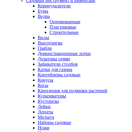
Садовый инструмент и инвентарь
Корнеудалители
Буры
Ведра
Оцинкованные
Пластиковые
Строительные
Вилы
Высоторезы
Грабли
Демонстрационные лотки
Дозаторы семян
Забиватели столбов
Катки для газона
Контейнеры садовые
Конусы
Косы
Крепления для подвязки растений
Культиваторы
Кусторезы
Лейки
Лопаты
Мотыги
Наборы садовые
Ножи