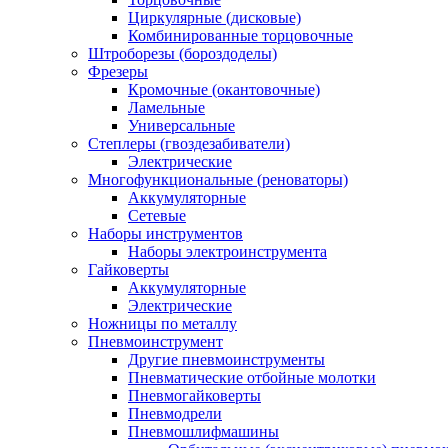
Циркулярные (дисковые)
Комбинированные торцовочные
Штроборезы (бороздоделы)
Фрезеры
Кромочные (окантовочные)
Ламельные
Универсальные
Степлеры (гвоздезабиватели)
Электрические
Многофункциональные (реноваторы)
Аккумуляторные
Сетевые
Наборы инструментов
Наборы электроинструмента
Гайковерты
Аккумуляторные
Электрические
Ножницы по металлу
Пневмоинструмент
Другие пневмоинструменты
Пневматические отбойные молотки
Пневмогайковерты
Пневмодрели
Пневмошлифмашины