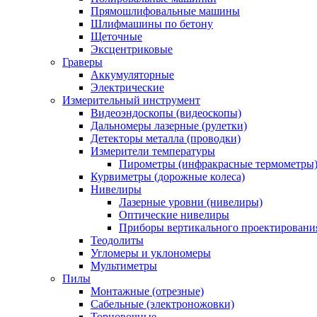
Прямошлифовальные машины
Шлифмашины по бетону
Щеточные
Эксцентриковые
Граверы
Аккумуляторные
Электрические
Измерительный инструмент
Видеоэндоскопы (видеоскопы)
Дальномеры лазерные (рулетки)
Детекторы металла (проводки)
Измерители температуры
Пирометры (инфракрасные термометры
Курвиметры (дорожные колеса)
Нивелиры
Лазерные уровни (нивелиры)
Оптические нивелиры
Приборы вертикального проектировани
Теодолиты
Угломеры и уклономеры
Мультиметры
Пилы
Монтажные (отрезные)
Сабельные (электроножовки)
Торцовочные