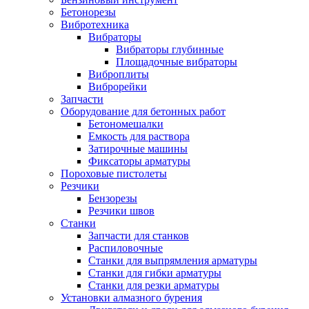
Бетонорезы
Вибротехника
Вибраторы
Вибраторы глубинные
Площадочные вибраторы
Виброплиты
Виброрейки
Запчасти
Оборудование для бетонных работ
Бетономешалки
Емкость для раствора
Затирочные машины
Фиксаторы арматуры
Пороховые пистолеты
Резчики
Бензорезы
Резчики швов
Станки
Запчасти для станков
Распиловочные
Станки для выпрямления арматуры
Станки для гибки арматуры
Станки для резки арматуры
Установки алмазного бурения