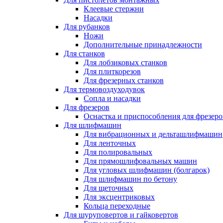
Клеевые стержни
Насадки
Для рубанков
Ножи
Дополнительные принадлежности
Для станков
Для лобзиковых станков
Для плиткорезов
Для фрезерных станков
Для термовоздуходувок
Сопла и насадки
Для фрезеров
Оснастка и приспособления для фрезеро
Для шлифмашин
Для вибрационных и дельташлифмашин
Для ленточных
Для полировальных
Для прямошлифовальных машин
Для угловых шлифмашин (болгарок)
Для шлифмашин по бетону
Для щеточных
Для эксцентриковых
Кольца переходные
Для шуруповертов и гайковертов