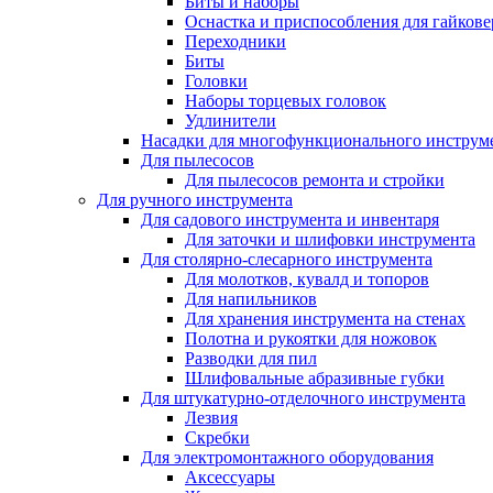
Биты и наборы
Оснастка и приспособления для гайкове
Переходники
Биты
Головки
Наборы торцевых головок
Удлинители
Насадки для многофункционального инструм
Для пылесосов
Для пылесосов ремонта и стройки
Для ручного инструмента
Для садового инструмента и инвентаря
Для заточки и шлифовки инструмента
Для столярно-слесарного инструмента
Для молотков, кувалд и топоров
Для напильников
Для хранения инструмента на стенах
Полотна и рукоятки для ножовок
Разводки для пил
Шлифовальные абразивные губки
Для штукатурно-отделочного инструмента
Лезвия
Скребки
Для электромонтажного оборудования
Аксессуары