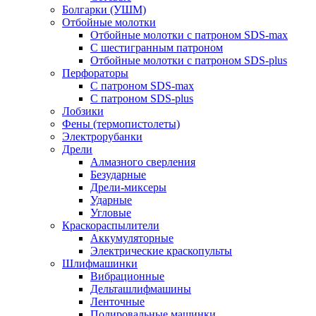
Болгарки (УШМ)
Отбойные молотки
Отбойные молотки с патроном SDS-max
С шестигранным патроном
Отбойные молотки с патроном SDS-plus
Перфораторы
С патроном SDS-max
С патроном SDS-plus
Лобзики
Фены (термопистолеты)
Электрорубанки
Дрели
Алмазного сверления
Безударные
Дрели-миксеры
Ударные
Угловые
Краскораспылители
Аккумуляторные
Электрические краскопульты
Шлифмашинки
Вибрационные
Дельташлифмашины
Ленточные
Полировальные машинки