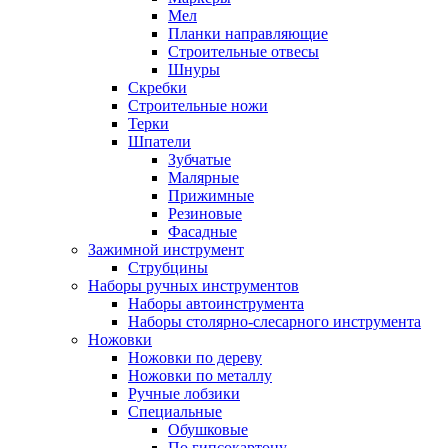
Мел
Планки направляющие
Строительные отвесы
Шнуры
Скребки
Строительные ножи
Терки
Шпатели
Зубчатые
Малярные
Прижимные
Резиновые
Фасадные
Зажимной инструмент
Струбцины
Наборы ручных инструментов
Наборы автоинструмента
Наборы столярно-слесарного инструмента
Ножовки
Ножовки по дереву
Ножовки по металлу
Ручные лобзики
Специальные
Обушковые
По гипсокартону