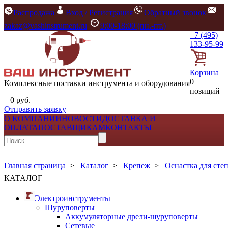
Распродажа
Вход / Регистрация
Обратный звонок
zakaz@vashinstrument.ru
9:00-18:00 (пн.-пт.)
+7 (495)
133-95-99
Корзина
0
Комплексные поставки инструмента и оборудования
позиций
– 0 руб.
Отправить заявку
О КОМПАНИИ
НОВОСТИ
ДОСТАВКА И
ОПЛАТА
ПОСТАВЩИКАМ
КОНТАКТЫ
Главная страница
>
Каталог
>
Крепеж
>
Оснастка для сте
КАТАЛОГ
Электроинструменты
Шуруповерты
Аккумуляторные дрели-шуруповерты
Сетевые