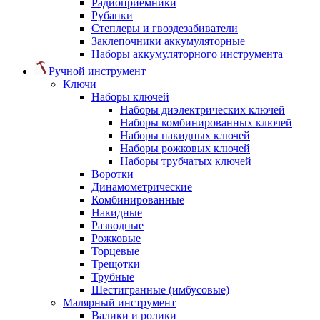
Радиоприемники
Рубанки
Степлеры и гвоздезабиватели
Заклепочники аккумуляторные
Наборы аккумуляторного инструмента
Ручной инструмент
Ключи
Наборы ключей
Наборы диэлектрических ключей
Наборы комбинированных ключей
Наборы накидных ключей
Наборы рожковых ключей
Наборы трубчатых ключей
Воротки
Динамометрические
Комбинированные
Накидные
Разводные
Рожковые
Торцевые
Трещотки
Трубные
Шестигранные (имбусовые)
Малярный инструмент
Валики и ролики