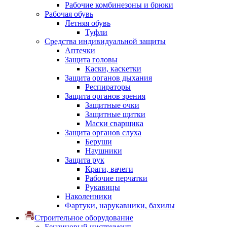
Рабочие комбинезоны и брюки
Рабочая обувь
Летняя обувь
Туфли
Средства индивидуальной защиты
Аптечки
Защита головы
Каски, каскетки
Защита органов дыхания
Респираторы
Защита органов зрения
Защитные очки
Защитные щитки
Маски сварщика
Защита органов слуха
Беруши
Наушники
Защита рук
Краги, вачеги
Рабочие перчатки
Рукавицы
Наколенники
Фартуки, нарукавники, бахилы
Строительное оборудование
Бензиновый инструмент