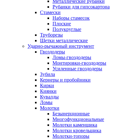
Металлические рубанки
Рубанки для гипсокартона
Стамески
Наборы стамесок
Плоские
Полукруглые
Труборезы
Щетки металлические
Ударно-рычажный инструмент
Гвоздодеры
Ломы-гвоздодеры
Монтировки-гвоздодеры
Усиленные гвоздодеры
Зубила
Кернеры и пробойники
Кирки
Киянки
Кувалды
Ломы
Молотки
Безынерционные
Многофункциональные
Молотки каменщика
Молотки кровельщика
Молотки-топоры