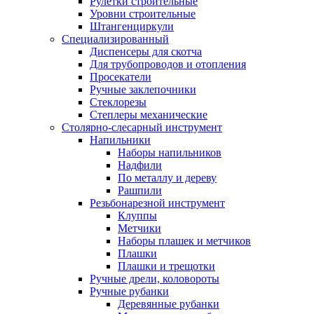
Рулетки строительные
Уровни строительные
Штангенциркули
Специализированный
Диспенсеры для скотча
Для трубопроводов и отопления
Просекатели
Ручные заклепочники
Стеклорезы
Степлеры механические
Столярно-слесарный инструмент
Напильники
Наборы напильников
Надфили
По металлу и дереву
Рашпили
Резьбонарезной инструмент
Клуппы
Метчики
Наборы плашек и метчиков
Плашки
Плашки и трещотки
Ручные дрели, коловороты
Ручные рубанки
Деревянные рубанки