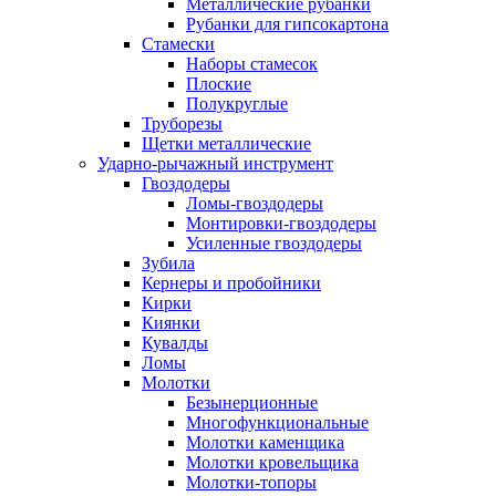
Металлические рубанки
Рубанки для гипсокартона
Стамески
Наборы стамесок
Плоские
Полукруглые
Труборезы
Щетки металлические
Ударно-рычажный инструмент
Гвоздодеры
Ломы-гвоздодеры
Монтировки-гвоздодеры
Усиленные гвоздодеры
Зубила
Кернеры и пробойники
Кирки
Киянки
Кувалды
Ломы
Молотки
Безынерционные
Многофункциональные
Молотки каменщика
Молотки кровельщика
Молотки-топоры