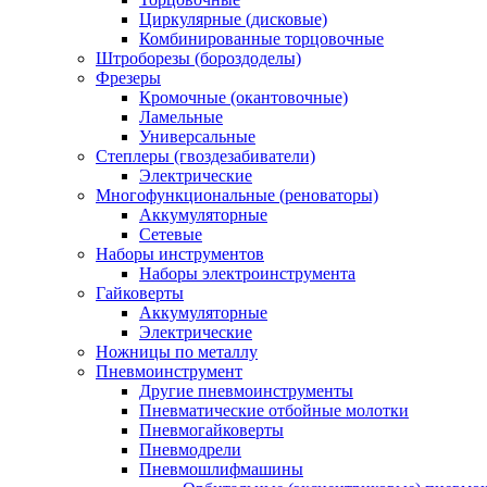
Циркулярные (дисковые)
Комбинированные торцовочные
Штроборезы (бороздоделы)
Фрезеры
Кромочные (окантовочные)
Ламельные
Универсальные
Степлеры (гвоздезабиватели)
Электрические
Многофункциональные (реноваторы)
Аккумуляторные
Сетевые
Наборы инструментов
Наборы электроинструмента
Гайковерты
Аккумуляторные
Электрические
Ножницы по металлу
Пневмоинструмент
Другие пневмоинструменты
Пневматические отбойные молотки
Пневмогайковерты
Пневмодрели
Пневмошлифмашины