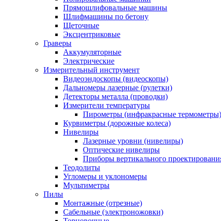
Прямошлифовальные машины
Шлифмашины по бетону
Щеточные
Эксцентриковые
Граверы
Аккумуляторные
Электрические
Измерительный инструмент
Видеоэндоскопы (видеоскопы)
Дальномеры лазерные (рулетки)
Детекторы металла (проводки)
Измерители температуры
Пирометры (инфракрасные термометры
Курвиметры (дорожные колеса)
Нивелиры
Лазерные уровни (нивелиры)
Оптические нивелиры
Приборы вертикального проектировани
Теодолиты
Угломеры и уклономеры
Мультиметры
Пилы
Монтажные (отрезные)
Сабельные (электроножовки)
Торцовочные