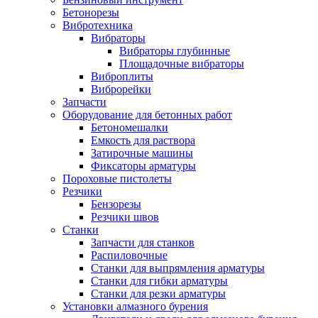
Бетонорезы
Вибротехника
Вибраторы
Вибраторы глубинные
Площадочные вибраторы
Виброплиты
Виброрейки
Запчасти
Оборудование для бетонных работ
Бетономешалки
Емкость для раствора
Затирочные машины
Фиксаторы арматуры
Пороховые пистолеты
Резчики
Бензорезы
Резчики швов
Станки
Запчасти для станков
Распиловочные
Станки для выпрямления арматуры
Станки для гибки арматуры
Станки для резки арматуры
Установки алмазного бурения