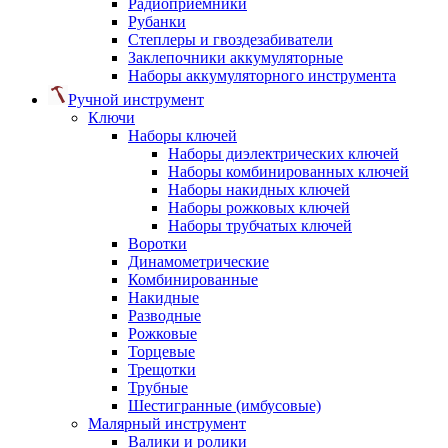
Радиоприемники
Рубанки
Степлеры и гвоздезабиватели
Заклепочники аккумуляторные
Наборы аккумуляторного инструмента
Ручной инструмент
Ключи
Наборы ключей
Наборы диэлектрических ключей
Наборы комбинированных ключей
Наборы накидных ключей
Наборы рожковых ключей
Наборы трубчатых ключей
Воротки
Динамометрические
Комбинированные
Накидные
Разводные
Рожковые
Торцевые
Трещотки
Трубные
Шестигранные (имбусовые)
Малярный инструмент
Валики и ролики