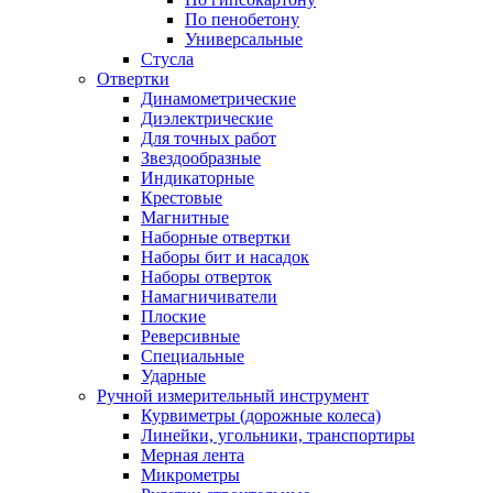
По пенобетону
Универсальные
Стусла
Отвертки
Динамометрические
Диэлектрические
Для точных работ
Звездообразные
Индикаторные
Крестовые
Магнитные
Наборные отвертки
Наборы бит и насадок
Наборы отверток
Намагничиватели
Плоские
Реверсивные
Специальные
Ударные
Ручной измерительный инструмент
Курвиметры (дорожные колеса)
Линейки, угольники, транспортиры
Мерная лента
Микрометры