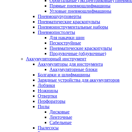
Орбитальные (эксцентриковые) пнев
Прямые пневмошлифмашины
Угловые пневмошлифмашины
Пневмошуруповерты
Пневматические краскопульты
Пневмоинструментальные наборы
Пневмопистолеты
Для накачки шин
Пескоструйные
Пневматические краскопульты
Продувочные (обдувочные)
Аккумуляторный инструмент
Аккумуляторы для инструмента
Аккумуляторные блоки
Болгарки и шлифмашины
Зарядные устройства для аккумуляторов
Лобзики
Ножницы
Отвертки
Перфораторы
Пилы
Дисковые
Ленточные
Сабельные
Пылесосы