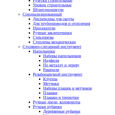
Рулетки строительные
Уровни строительные
Штангенциркули
Специализированный
Диспенсеры для скотча
Для трубопроводов и отопления
Просекатели
Ручные заклепочники
Стеклорезы
Степлеры механические
Столярно-слесарный инструмент
Напильники
Наборы напильников
Надфили
По металлу и дереву
Рашпили
Резьбонарезной инструмент
Клуппы
Метчики
Наборы плашек и метчиков
Плашки
Плашки и трещотки
Ручные дрели, коловороты
Ручные рубанки
Деревянные рубанки