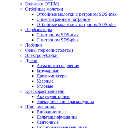
Болгарки (УШМ)
Отбойные молотки
Отбойные молотки с патроном SDS-max
С шестигранным патроном
Отбойные молотки с патроном SDS-plus
Перфораторы
С патроном SDS-max
С патроном SDS-plus
Лобзики
Фены (термопистолеты)
Электрорубанки
Дрели
Алмазного сверления
Безударные
Дрели-миксеры
Ударные
Угловые
Краскораспылители
Аккумуляторные
Электрические краскопульты
Шлифмашинки
Вибрационные
Дельташлифмашины
Ленточные
Полировальные машинки