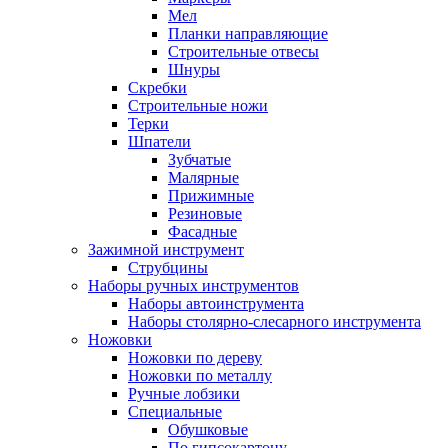
Мел
Планки направляющие
Строительные отвесы
Шнуры
Скребки
Строительные ножи
Терки
Шпатели
Зубчатые
Малярные
Прижимные
Резиновые
Фасадные
Зажимной инструмент
Струбцины
Наборы ручных инструментов
Наборы автоинструмента
Наборы столярно-слесарного инструмента
Ножовки
Ножовки по дереву
Ножовки по металлу
Ручные лобзики
Специальные
Обушковые
По гипсокартону