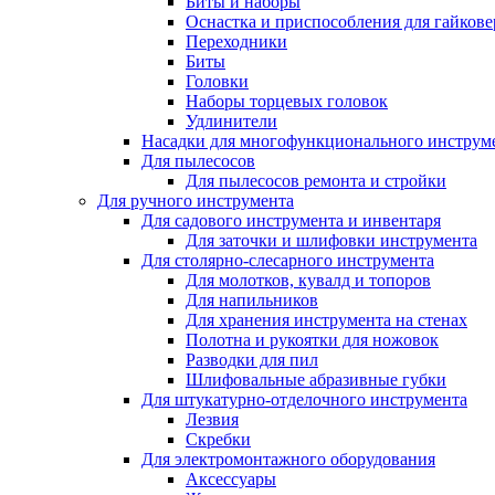
Биты и наборы
Оснастка и приспособления для гайкове
Переходники
Биты
Головки
Наборы торцевых головок
Удлинители
Насадки для многофункционального инструм
Для пылесосов
Для пылесосов ремонта и стройки
Для ручного инструмента
Для садового инструмента и инвентаря
Для заточки и шлифовки инструмента
Для столярно-слесарного инструмента
Для молотков, кувалд и топоров
Для напильников
Для хранения инструмента на стенах
Полотна и рукоятки для ножовок
Разводки для пил
Шлифовальные абразивные губки
Для штукатурно-отделочного инструмента
Лезвия
Скребки
Для электромонтажного оборудования
Аксессуары