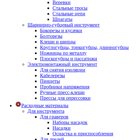
Веревки
Стальные тросы
Стальные цепи
Шпагаты
Шарнирно-губцевый инструмент
Бокорезы и кусачки
Болторезы
Клещи и щипцы
Круглогубцы, тонкогубцы, длинногубцы
Ножницы по металлу
Плоскогубцы и пассатижи
Электромонтажный инструмент
Для снятия изоляции
Кабелерезы
Пинцеты
Пробники напряжения
Ручные пресс-клещи
Прессы для опрессовки
Расходные материалы
Для инструмента
Для граверов
Наборы насадок
Насадки
Оснастка и приспособления
Для дрелей