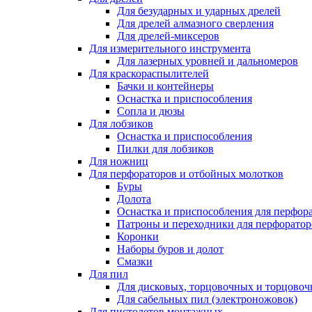
Для безударных и ударных дрелей
Для дрелей алмазного сверления
Для дрелей-миксеров
Для измерительного инструмента
Для лазерных уровней и дальномеров
Для краскораспылителей
Бачки и контейнеры
Оснастка и приспособления
Сопла и дюзы
Для лобзиков
Оснастка и приспособления
Пилки для лобзиков
Для ножниц
Для перфораторов и отбойных молотков
Буры
Долота
Оснастка и приспособления для перфор
Патроны и переходники для перфоратор
Коронки
Наборы буров и долот
Смазки
Для пил
Для дисковых, торцовочных и торцово
Для сабельных пил (электроножовок)
Для пистолетов монтажных