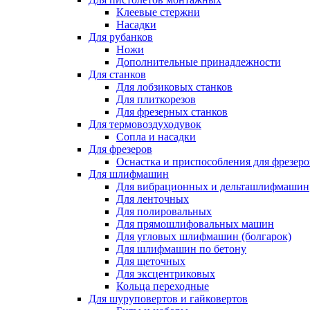
Клеевые стержни
Насадки
Для рубанков
Ножи
Дополнительные принадлежности
Для станков
Для лобзиковых станков
Для плиткорезов
Для фрезерных станков
Для термовоздуходувок
Сопла и насадки
Для фрезеров
Оснастка и приспособления для фрезеро
Для шлифмашин
Для вибрационных и дельташлифмашин
Для ленточных
Для полировальных
Для прямошлифовальных машин
Для угловых шлифмашин (болгарок)
Для шлифмашин по бетону
Для щеточных
Для эксцентриковых
Кольца переходные
Для шуруповертов и гайковертов