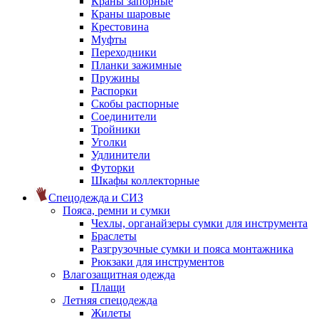
Краны запорные
Краны шаровые
Крестовина
Муфты
Переходники
Планки зажимные
Пружины
Распорки
Скобы распорные
Соединители
Тройники
Уголки
Удлинители
Футорки
Шкафы коллекторные
Спецодежда и СИЗ
Пояса, ремни и сумки
Чехлы, органайзеры сумки для инструмента
Браслеты
Разгрузочные сумки и пояса монтажника
Рюкзаки для инструментов
Влагозащитная одежда
Плащи
Летняя спецодежда
Жилеты