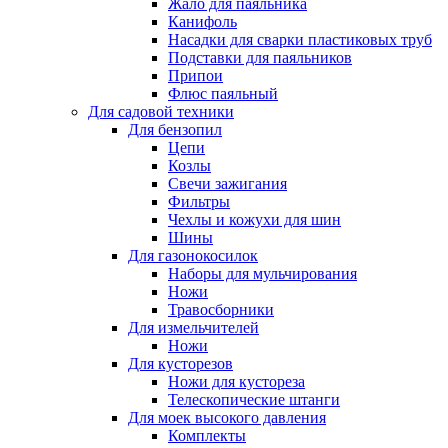
Жало для паяльника
Канифоль
Насадки для сварки пластиковых труб
Подставки для паяльников
Припои
Флюс паяльный
Для садовой техники
Для бензопил
Цепи
Козлы
Свечи зажигания
Фильтры
Чехлы и кожухи для шин
Шины
Для газонокосилок
Наборы для мульчирования
Ножи
Травосборники
Для измельчителей
Ножи
Для кусторезов
Ножи для кустореза
Телескопические штанги
Для моек высокого давления
Комплекты