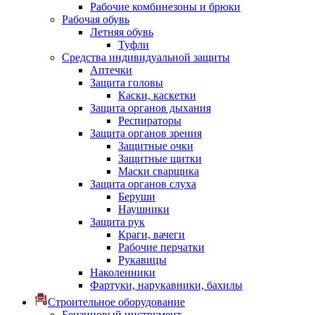
Рабочие комбинезоны и брюки
Рабочая обувь
Летняя обувь
Туфли
Средства индивидуальной защиты
Аптечки
Защита головы
Каски, каскетки
Защита органов дыхания
Респираторы
Защита органов зрения
Защитные очки
Защитные щитки
Маски сварщика
Защита органов слуха
Беруши
Наушники
Защита рук
Краги, вачеги
Рабочие перчатки
Рукавицы
Наколенники
Фартуки, нарукавники, бахилы
Строительное оборудование
Бензиновый инструмент