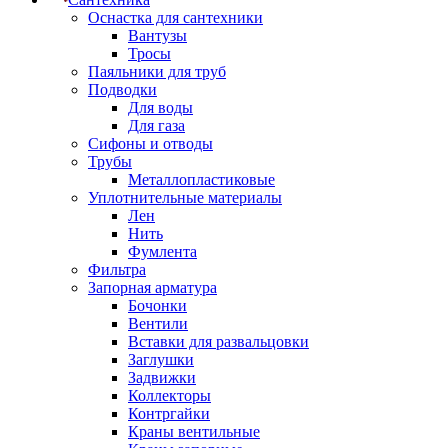
Оснастка для сантехники
Вантузы
Тросы
Паяльники для труб
Подводки
Для воды
Для газа
Сифоны и отводы
Трубы
Металлопластиковые
Уплотнительные материалы
Лен
Нить
Фумлента
Фильтра
Запорная арматура
Бочонки
Вентили
Вставки для развальцовки
Заглушки
Задвижки
Коллекторы
Контргайки
Краны вентильные