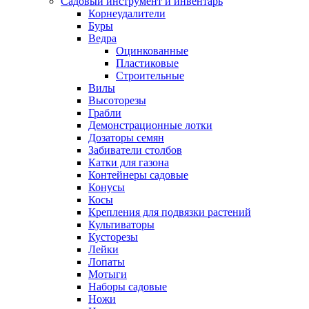
Садовый инструмент и инвентарь
Корнеудалители
Буры
Ведра
Оцинкованные
Пластиковые
Строительные
Вилы
Высоторезы
Грабли
Демонстрационные лотки
Дозаторы семян
Забиватели столбов
Катки для газона
Контейнеры садовые
Конусы
Косы
Крепления для подвязки растений
Культиваторы
Кусторезы
Лейки
Лопаты
Мотыги
Наборы садовые
Ножи