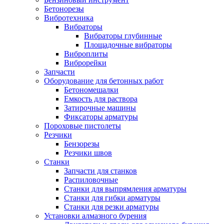
Бетонорезы
Вибротехника
Вибраторы
Вибраторы глубинные
Площадочные вибраторы
Виброплиты
Виброрейки
Запчасти
Оборудование для бетонных работ
Бетономешалки
Емкость для раствора
Затирочные машины
Фиксаторы арматуры
Пороховые пистолеты
Резчики
Бензорезы
Резчики швов
Станки
Запчасти для станков
Распиловочные
Станки для выпрямления арматуры
Станки для гибки арматуры
Станки для резки арматуры
Установки алмазного бурения