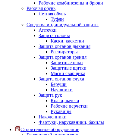
Рабочие комбинезоны и брюки
Рабочая обувь
Летняя обувь
Туфли
Средства индивидуальной защиты
Аптечки
Защита головы
Каски, каскетки
Защита органов дыхания
Респираторы
Защита органов зрения
Защитные очки
Защитные щитки
Маски сварщика
Защита органов слуха
Беруши
Наушники
Защита рук
Краги, вачеги
Рабочие перчатки
Рукавицы
Наколенники
Фартуки, нарукавники, бахилы
Строительное оборудование
Бензиновый инструмент