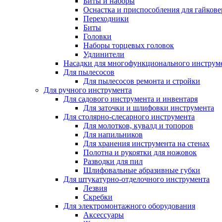
Биты и наборы
Оснастка и приспособления для гайкове
Переходники
Биты
Головки
Наборы торцевых головок
Удлинители
Насадки для многофункционального инструм
Для пылесосов
Для пылесосов ремонта и стройки
Для ручного инструмента
Для садового инструмента и инвентаря
Для заточки и шлифовки инструмента
Для столярно-слесарного инструмента
Для молотков, кувалд и топоров
Для напильников
Для хранения инструмента на стенах
Полотна и рукоятки для ножовок
Разводки для пил
Шлифовальные абразивные губки
Для штукатурно-отделочного инструмента
Лезвия
Скребки
Для электромонтажного оборудования
Аксессуары