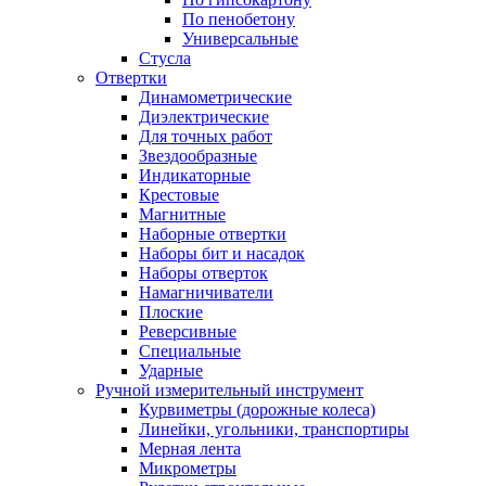
По пенобетону
Универсальные
Стусла
Отвертки
Динамометрические
Диэлектрические
Для точных работ
Звездообразные
Индикаторные
Крестовые
Магнитные
Наборные отвертки
Наборы бит и насадок
Наборы отверток
Намагничиватели
Плоские
Реверсивные
Специальные
Ударные
Ручной измерительный инструмент
Курвиметры (дорожные колеса)
Линейки, угольники, транспортиры
Мерная лента
Микрометры