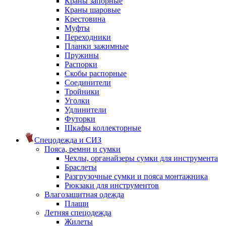
Краны запорные
Краны шаровые
Крестовина
Муфты
Переходники
Планки зажимные
Пружины
Распорки
Скобы распорные
Соединители
Тройники
Уголки
Удлинители
Футорки
Шкафы коллекторные
Спецодежда и СИЗ
Пояса, ремни и сумки
Чехлы, органайзеры сумки для инструмента
Браслеты
Разгрузочные сумки и пояса монтажника
Рюкзаки для инструментов
Влагозащитная одежда
Плащи
Летняя спецодежда
Жилеты