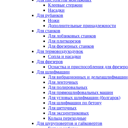
Клеевые стержни
Насадки
Для рубанков
Ножи
Дополнительные принадлежности
Для станков
Для лобзиковых станков
Для плиткорезов
Для фрезерных станков
Для термовоздуходувок
Сопла и насадки
Для фрезеров
Оснастка и приспособления для фрезеро
Для шлифмашин
Для вибрационных и дельташлифмашин
Для ленточных
Для полировальных
Для прямошлифовальных машин
Для угловых шлифмашин (болгарок)
Для шлифмашин по бетону
Для щеточных
Для эксцентриковых
Кольца переходные
Для шуруповертов и гайковертов