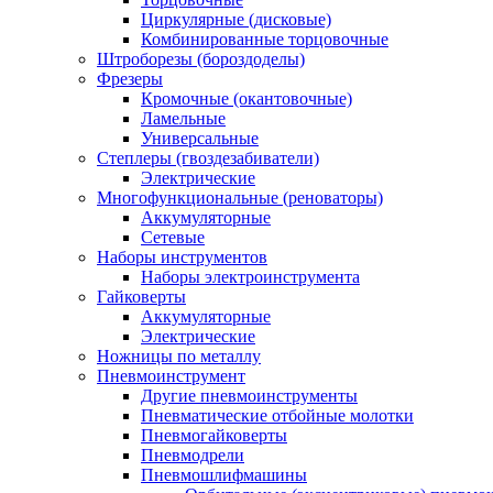
Циркулярные (дисковые)
Комбинированные торцовочные
Штроборезы (бороздоделы)
Фрезеры
Кромочные (окантовочные)
Ламельные
Универсальные
Степлеры (гвоздезабиватели)
Электрические
Многофункциональные (реноваторы)
Аккумуляторные
Сетевые
Наборы инструментов
Наборы электроинструмента
Гайковерты
Аккумуляторные
Электрические
Ножницы по металлу
Пневмоинструмент
Другие пневмоинструменты
Пневматические отбойные молотки
Пневмогайковерты
Пневмодрели
Пневмошлифмашины