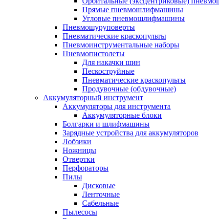
Орбитальные (эксцентриковые) пнев
Прямые пневмошлифмашины
Угловые пневмошлифмашины
Пневмошуруповерты
Пневматические краскопульты
Пневмоинструментальные наборы
Пневмопистолеты
Для накачки шин
Пескоструйные
Пневматические краскопульты
Продувочные (обдувочные)
Аккумуляторный инструмент
Аккумуляторы для инструмента
Аккумуляторные блоки
Болгарки и шлифмашины
Зарядные устройства для аккумуляторов
Лобзики
Ножницы
Отвертки
Перфораторы
Пилы
Дисковые
Ленточные
Сабельные
Пылесосы