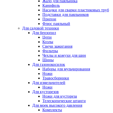
Жало для паяльника
Канифоль
Насадки для сварки пластиковых труб
Подставки для паяльников
Припои
Флюс паяльный
Для садовой техники
Для бензопил
Цепи
Козлы
Свечи зажигания
Фильтры
Чехлы и кожухи для шин
Шины
Для газонокосилок
Наборы для мульчирования
Ножи
Травосборники
Для измельчителей
Ножи
Для кусторезов
Ножи для кустореза
Телескопические штанги
Для моек высокого давления
Комплекты