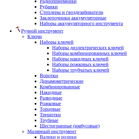
Радиоприемники
Рубанки
Степлеры и гвоздезабиватели
Заклепочники аккумуляторные
Наборы аккумуляторного инструмента
Ручной инструмент
Ключи
Наборы ключей
Наборы диэлектрических ключей
Наборы комбинированных ключей
Наборы накидных ключей
Наборы рожковых ключей
Наборы трубчатых ключей
Воротки
Динамометрические
Комбинированные
Накидные
Разводные
Рожковые
Торцевые
Трещотки
Трубные
Шестигранные (имбусовые)
Малярный инструмент
Валики и ролики