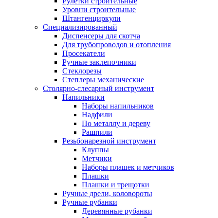
Рулетки строительные
Уровни строительные
Штангенциркули
Специализированный
Диспенсеры для скотча
Для трубопроводов и отопления
Просекатели
Ручные заклепочники
Стеклорезы
Степлеры механические
Столярно-слесарный инструмент
Напильники
Наборы напильников
Надфили
По металлу и дереву
Рашпили
Резьбонарезной инструмент
Клуппы
Метчики
Наборы плашек и метчиков
Плашки
Плашки и трещотки
Ручные дрели, коловороты
Ручные рубанки
Деревянные рубанки