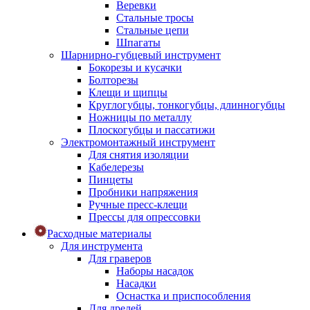
Веревки
Стальные тросы
Стальные цепи
Шпагаты
Шарнирно-губцевый инструмент
Бокорезы и кусачки
Болторезы
Клещи и щипцы
Круглогубцы, тонкогубцы, длинногубцы
Ножницы по металлу
Плоскогубцы и пассатижи
Электромонтажный инструмент
Для снятия изоляции
Кабелерезы
Пинцеты
Пробники напряжения
Ручные пресс-клещи
Прессы для опрессовки
Расходные материалы
Для инструмента
Для граверов
Наборы насадок
Насадки
Оснастка и приспособления
Для дрелей