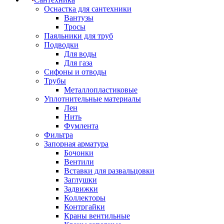
Оснастка для сантехники
Вантузы
Тросы
Паяльники для труб
Подводки
Для воды
Для газа
Сифоны и отводы
Трубы
Металлопластиковые
Уплотнительные материалы
Лен
Нить
Фумлента
Фильтра
Запорная арматура
Бочонки
Вентили
Вставки для развальцовки
Заглушки
Задвижки
Коллекторы
Контргайки
Краны вентильные