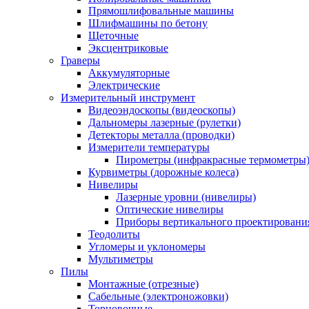
Прямошлифовальные машины
Шлифмашины по бетону
Щеточные
Эксцентриковые
Граверы
Аккумуляторные
Электрические
Измерительный инструмент
Видеоэндоскопы (видеоскопы)
Дальномеры лазерные (рулетки)
Детекторы металла (проводки)
Измерители температуры
Пирометры (инфракрасные термометры
Курвиметры (дорожные колеса)
Нивелиры
Лазерные уровни (нивелиры)
Оптические нивелиры
Приборы вертикального проектировани
Теодолиты
Угломеры и уклономеры
Мультиметры
Пилы
Монтажные (отрезные)
Сабельные (электроножовки)
Торцовочные