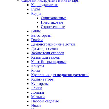
Садовый инструмент и инвентарь
Корнеудалители
Буры
Ведра
Оцинкованные
Пластиковые
Строительные
Вилы
Высоторезы
Грабли
Демонстрационные лотки
Дозаторы семян
Забиватели столбов
Катки для газона
Контейнеры садовые
Конусы
Косы
Крепления для подвязки растений
Культиваторы
Кусторезы
Лейки
Лопаты
Мотыги
Наборы садовые
Ножи