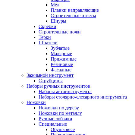
Мел
Планки направляющие
Строительные отвесы
Шнуры
Скребки
Строительные ножи
Терки
Шпатели
Зубчатые
Малярные
Прижимные
Резиновые
Фасадные
Зажимной инструмент
Струбцины
Наборы ручных инструментов
Наборы автоинструмента
Наборы столярно-слесарного инструмента
Ножовки
Ножовки по дереву
Ножовки по металлу
Ручные лобзики
Специальные
Обушковые
По гипсокартону