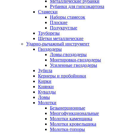
Металлические рубанки
Рубанки для гипсокартона
Стамески
Наборы стамесок
Плоские
Полукруглые
Труборезы
Щетки металлические
Ударно-рычажный инструмент
Гвоздодеры
Ломы-гвоздодеры
Монтировки-гвоздодеры
Усиленные гвоздодеры
Зубила
Кернеры и пробойники
Кирки
Киянки
Кувалды
Ломы
Молотки
Безынерционные
Многофункциональные
Молотки каменщика
Молотки кровельщика
Молотки-топоры