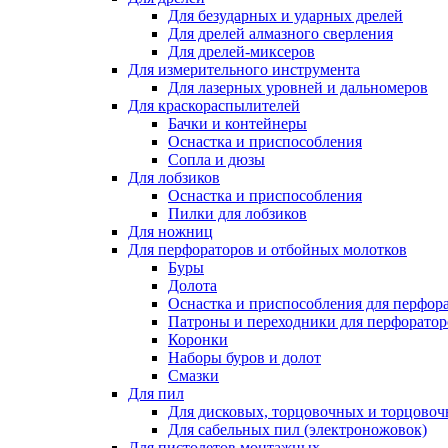
Для безударных и ударных дрелей
Для дрелей алмазного сверления
Для дрелей-миксеров
Для измерительного инструмента
Для лазерных уровней и дальномеров
Для краскораспылителей
Бачки и контейнеры
Оснастка и приспособления
Сопла и дюзы
Для лобзиков
Оснастка и приспособления
Пилки для лобзиков
Для ножниц
Для перфораторов и отбойных молотков
Буры
Долота
Оснастка и приспособления для перфор
Патроны и переходники для перфоратор
Коронки
Наборы буров и долот
Смазки
Для пил
Для дисковых, торцовочных и торцово
Для сабельных пил (электроножовок)
Для пистолетов монтажных