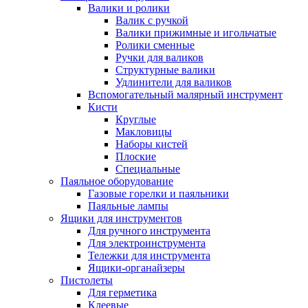
Валики и ролики
Валик с ручкой
Валики прижимные и игольчатые
Ролики сменные
Ручки для валиков
Структурные валики
Удлинители для валиков
Вспомогательный малярный инструмент
Кисти
Круглые
Макловицы
Наборы кистей
Плоские
Специальные
Паяльное оборудование
Газовые горелки и паяльники
Паяльные лампы
Ящики для инструментов
Для ручного инструмента
Для электроинструмента
Тележки для инструмента
Ящики-органайзеры
Пистолеты
Для герметика
Клеевые