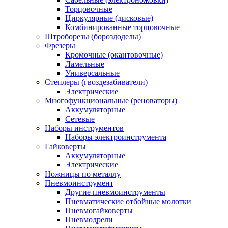
Торцовочные
Циркулярные (дисковые)
Комбинированные торцовочные
Штроборезы (бороздоделы)
Фрезеры
Кромочные (окантовочные)
Ламельные
Универсальные
Степлеры (гвоздезабиватели)
Электрические
Многофункциональные (реноваторы)
Аккумуляторные
Сетевые
Наборы инструментов
Наборы электроинструмента
Гайковерты
Аккумуляторные
Электрические
Ножницы по металлу
Пневмоинструмент
Другие пневмоинструменты
Пневматические отбойные молотки
Пневмогайковерты
Пневмодрели