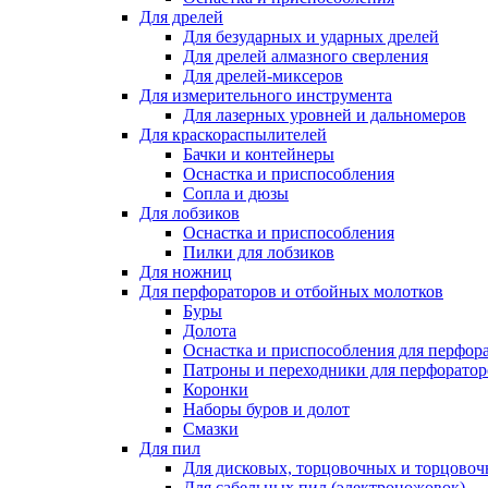
Для дрелей
Для безударных и ударных дрелей
Для дрелей алмазного сверления
Для дрелей-миксеров
Для измерительного инструмента
Для лазерных уровней и дальномеров
Для краскораспылителей
Бачки и контейнеры
Оснастка и приспособления
Сопла и дюзы
Для лобзиков
Оснастка и приспособления
Пилки для лобзиков
Для ножниц
Для перфораторов и отбойных молотков
Буры
Долота
Оснастка и приспособления для перфор
Патроны и переходники для перфоратор
Коронки
Наборы буров и долот
Смазки
Для пил
Для дисковых, торцовочных и торцово
Для сабельных пил (электроножовок)