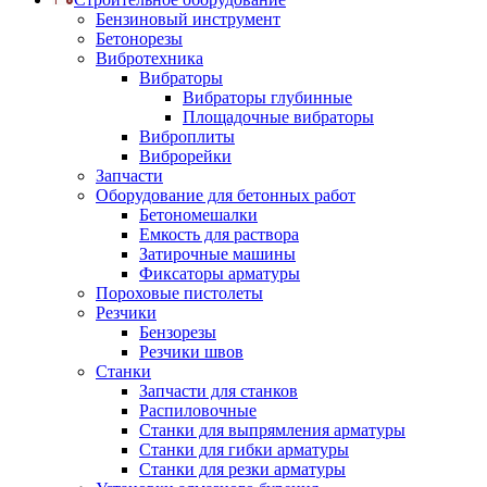
Бензиновый инструмент
Бетонорезы
Вибротехника
Вибраторы
Вибраторы глубинные
Площадочные вибраторы
Виброплиты
Виброрейки
Запчасти
Оборудование для бетонных работ
Бетономешалки
Емкость для раствора
Затирочные машины
Фиксаторы арматуры
Пороховые пистолеты
Резчики
Бензорезы
Резчики швов
Станки
Запчасти для станков
Распиловочные
Станки для выпрямления арматуры
Станки для гибки арматуры
Станки для резки арматуры