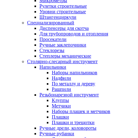
Микрометры
Рулетки строительные
Уровни строительные
Штангенциркули
Специализированный
Диспенсеры для скотча
Для трубопроводов и отопления
Просекатели
Ручные заклепочники
Стеклорезы
Степлеры механические
Столярно-слесарный инструмент
Напильники
Наборы напильников
Надфили
По металлу и дереву
Рашпили
Резьбонарезной инструмент
Клуппы
Метчики
Наборы плашек и метчиков
Плашки
Плашки и трещотки
Ручные дрели, коловороты
Ручные рубанки