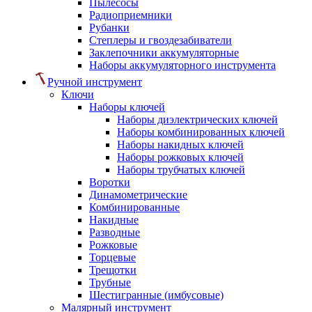
Пылесосы
Радиоприемники
Рубанки
Степлеры и гвоздезабиватели
Заклепочники аккумуляторные
Наборы аккумуляторного инструмента
Ручной инструмент
Ключи
Наборы ключей
Наборы диэлектрических ключей
Наборы комбинированных ключей
Наборы накидных ключей
Наборы рожковых ключей
Наборы трубчатых ключей
Воротки
Динамометрические
Комбинированные
Накидные
Разводные
Рожковые
Торцевые
Трещотки
Трубные
Шестигранные (имбусовые)
Малярный инструмент