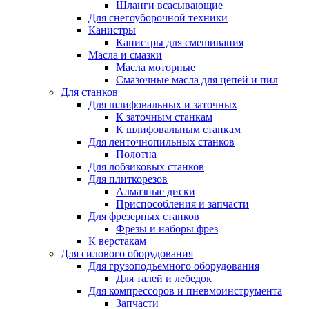
Шланги всасывающие
Для снегоуборочной техники
Канистры
Канистры для смешивания
Масла и смазки
Масла моторные
Смазочные масла для цепей и пил
Для станков
Для шлифовальных и заточных
К заточным станкам
К шлифовальным станкам
Для ленточнопильных станков
Полотна
Для лобзиковых станков
Для плиткорезов
Алмазные диски
Приспособления и запчасти
Для фрезерных станков
Фрезы и наборы фрез
К верстакам
Для силового оборудования
Для грузоподъемного оборудования
Для талей и лебедок
Для компрессоров и пневмоинструмента
Запчасти