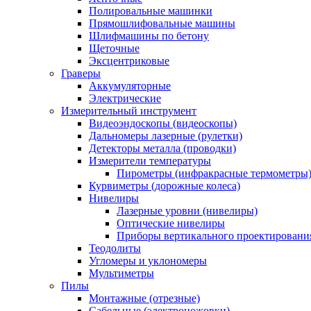
Полировальные машинки
Прямошлифовальные машины
Шлифмашины по бетону
Щеточные
Эксцентриковые
Граверы
Аккумуляторные
Электрические
Измерительный инструмент
Видеоэндоскопы (видеоскопы)
Дальномеры лазерные (рулетки)
Детекторы металла (проводки)
Измерители температуры
Пирометры (инфракрасные термометры
Курвиметры (дорожные колеса)
Нивелиры
Лазерные уровни (нивелиры)
Оптические нивелиры
Приборы вертикального проектировани
Теодолиты
Угломеры и уклономеры
Мультиметры
Пилы
Монтажные (отрезные)
Сабельные (электроножовки)