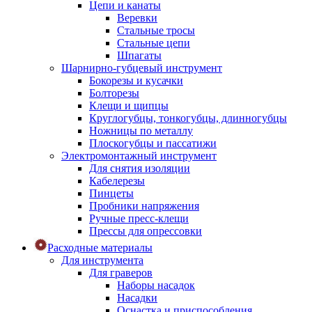
Цепи и канаты
Веревки
Стальные тросы
Стальные цепи
Шпагаты
Шарнирно-губцевый инструмент
Бокорезы и кусачки
Болторезы
Клещи и щипцы
Круглогубцы, тонкогубцы, длинногубцы
Ножницы по металлу
Плоскогубцы и пассатижи
Электромонтажный инструмент
Для снятия изоляции
Кабелерезы
Пинцеты
Пробники напряжения
Ручные пресс-клещи
Прессы для опрессовки
Расходные материалы
Для инструмента
Для граверов
Наборы насадок
Насадки
Оснастка и приспособления