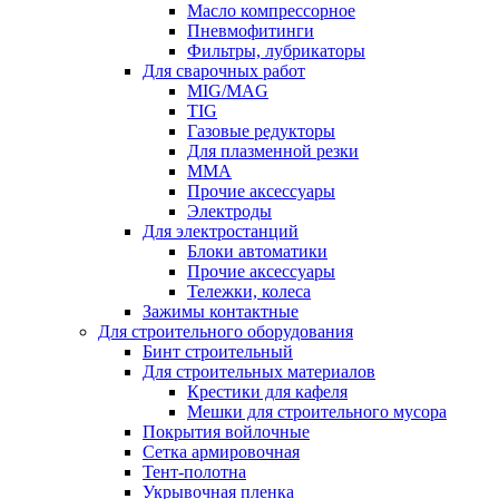
Масло компрессорное
Пневмофитинги
Фильтры, лубрикаторы
Для сварочных работ
MIG/MAG
TIG
Газовые редукторы
Для плазменной резки
ММА
Прочие аксессуары
Электроды
Для электростанций
Блоки автоматики
Прочие аксессуары
Тележки, колеса
Зажимы контактные
Для строительного оборудования
Бинт строительный
Для строительных материалов
Крестики для кафеля
Мешки для строительного мусора
Покрытия войлочные
Сетка армировочная
Тент-полотна
Укрывочная пленка