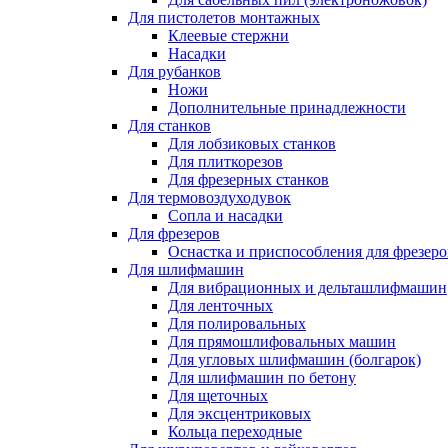
Для пистолетов монтажных
Клеевые стержни
Насадки
Для рубанков
Ножи
Дополнительные принадлежности
Для станков
Для лобзиковых станков
Для плиткорезов
Для фрезерных станков
Для термовоздуходувок
Сопла и насадки
Для фрезеров
Оснастка и приспособления для фрезеро
Для шлифмашин
Для вибрационных и дельташлифмашин
Для ленточных
Для полировальных
Для прямошлифовальных машин
Для угловых шлифмашин (болгарок)
Для шлифмашин по бетону
Для щеточных
Для эксцентриковых
Кольца переходные