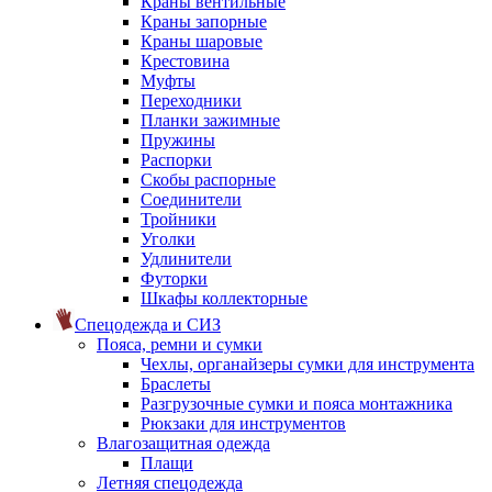
Краны вентильные
Краны запорные
Краны шаровые
Крестовина
Муфты
Переходники
Планки зажимные
Пружины
Распорки
Скобы распорные
Соединители
Тройники
Уголки
Удлинители
Футорки
Шкафы коллекторные
Спецодежда и СИЗ
Пояса, ремни и сумки
Чехлы, органайзеры сумки для инструмента
Браслеты
Разгрузочные сумки и пояса монтажника
Рюкзаки для инструментов
Влагозащитная одежда
Плащи
Летняя спецодежда