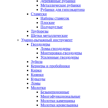
Деревянные рубанки
Металлические рубанки
Рубанки для гипсокартона
Стамески
Наборы стамесок
Плоские
Полукруглые
Труборезы
Щетки металлические
Ударно-рычажный инструмент
Гвоздодеры
Ломы-гвоздодеры
Монтировки-гвоздодеры
Усиленные гвоздодеры
Зубила
Кернеры и пробойники
Кирки
Киянки
Кувалды
Ломы
Молотки
Безынерционные
Многофункциональные
Молотки каменщика
Молотки кровельщика