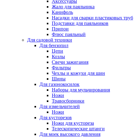
Аксессуары
Жало для паяльника
Канифоль
Насадки для сварки пластиковых труб
Подставки для паяльников
Припои
Флюс паяльный
Для садовой техники
Для бензопил
Цепи
Козлы
Свечи зажигания
Фильтры
Чехлы и кожухи для шин
Шины
Для газонокосилок
Наборы для мульчирования
Ножи
Травосборники
Для измельчителей
Ножи
Для кусторезов
Ножи для кустореза
Телескопические штанги
Для моек высокого давления