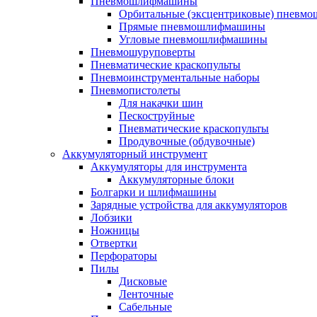
Пневмошлифмашины
Орбитальные (эксцентриковые) пнев
Прямые пневмошлифмашины
Угловые пневмошлифмашины
Пневмошуруповерты
Пневматические краскопульты
Пневмоинструментальные наборы
Пневмопистолеты
Для накачки шин
Пескоструйные
Пневматические краскопульты
Продувочные (обдувочные)
Аккумуляторный инструмент
Аккумуляторы для инструмента
Аккумуляторные блоки
Болгарки и шлифмашины
Зарядные устройства для аккумуляторов
Лобзики
Ножницы
Отвертки
Перфораторы
Пилы
Дисковые
Ленточные
Сабельные