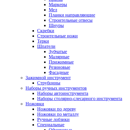
Маркеры
Мел
Планки направляющие
Строительные отвесы
Шнуры
Скребки
Строительные ножи
Терки
Шпатели
Зубчатые
Малярные
Прижимные
Резиновые
Фасадные
Зажимной инструмент
Струбцины
Наборы ручных инструментов
Наборы автоинструмента
Наборы столярно-слесарного инструмента
Ножовки
Ножовки по дереву
Ножовки по металлу
Ручные лобзики
Специальные
Обушковые