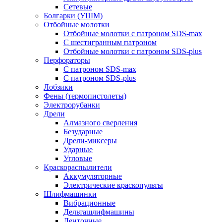
Сетевые
Болгарки (УШМ)
Отбойные молотки
Отбойные молотки с патроном SDS-max
С шестигранным патроном
Отбойные молотки с патроном SDS-plus
Перфораторы
С патроном SDS-max
С патроном SDS-plus
Лобзики
Фены (термопистолеты)
Электрорубанки
Дрели
Алмазного сверления
Безударные
Дрели-миксеры
Ударные
Угловые
Краскораспылители
Аккумуляторные
Электрические краскопульты
Шлифмашинки
Вибрационные
Дельташлифмашины
Ленточные