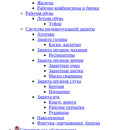
Жилеты
Рабочие комбинезоны и брюки
Рабочая обувь
Летняя обувь
Туфли
Средства индивидуальной защиты
Аптечки
Защита головы
Каски, каскетки
Защита органов дыхания
Респираторы
Защита органов зрения
Защитные очки
Защитные щитки
Маски сварщика
Защита органов слуха
Беруши
Наушники
Защита рук
Краги, вачеги
Рабочие перчатки
Рукавицы
Наколенники
Фартуки, нарукавники, бахилы
Строительное оборудование