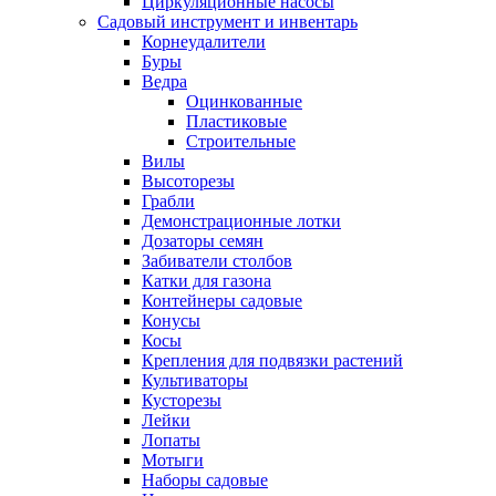
Циркуляционные насосы
Садовый инструмент и инвентарь
Корнеудалители
Буры
Ведра
Оцинкованные
Пластиковые
Строительные
Вилы
Высоторезы
Грабли
Демонстрационные лотки
Дозаторы семян
Забиватели столбов
Катки для газона
Контейнеры садовые
Конусы
Косы
Крепления для подвязки растений
Культиваторы
Кусторезы
Лейки
Лопаты
Мотыги
Наборы садовые