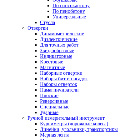
По гипсокартону
По пенобетону
Универсальные
Стусла
Отвертки
Динамометрические
Диэлектрические
Для точных работ
Звездообразные
Индикаторные
Крестовые
Магнитные
Наборные отвертки
Наборы бит и насадок
Наборы отверток
Намагничиватели
Плоские
Реверсивные
Специальные
Ударные
Ручной измерительный инструмент
Курвиметры (дорожные колеса)
Линейки, угольники, транспортиры
Мерная лента