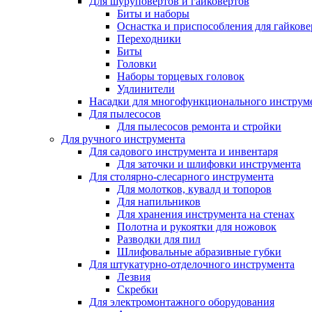
Для шуруповертов и гайковертов
Биты и наборы
Оснастка и приспособления для гайкове
Переходники
Биты
Головки
Наборы торцевых головок
Удлинители
Насадки для многофункционального инструм
Для пылесосов
Для пылесосов ремонта и стройки
Для ручного инструмента
Для садового инструмента и инвентаря
Для заточки и шлифовки инструмента
Для столярно-слесарного инструмента
Для молотков, кувалд и топоров
Для напильников
Для хранения инструмента на стенах
Полотна и рукоятки для ножовок
Разводки для пил
Шлифовальные абразивные губки
Для штукатурно-отделочного инструмента
Лезвия
Скребки
Для электромонтажного оборудования