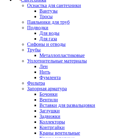
Оснастка для сантехники
Вантузы
Тросы
Паяльники для труб
Подводки
Для воды
Для газа
Сифоны и отводы
Трубы
Металлопластиковые
Уплотнительные материалы
Лен
Нить
Фумлента
Фильтра
Запорная арматура
Бочонки
Вентили
Вставки для развальцовки
Заглушки
Задвижки
Коллекторы
Контргайки
Краны вентильные