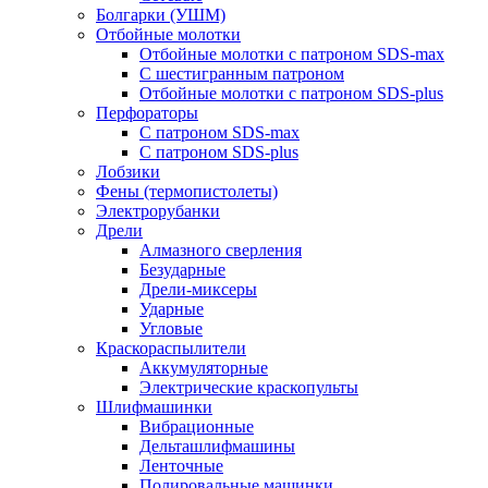
Болгарки (УШМ)
Отбойные молотки
Отбойные молотки с патроном SDS-max
С шестигранным патроном
Отбойные молотки с патроном SDS-plus
Перфораторы
С патроном SDS-max
С патроном SDS-plus
Лобзики
Фены (термопистолеты)
Электрорубанки
Дрели
Алмазного сверления
Безударные
Дрели-миксеры
Ударные
Угловые
Краскораспылители
Аккумуляторные
Электрические краскопульты
Шлифмашинки
Вибрационные
Дельташлифмашины
Ленточные
Полировальные машинки