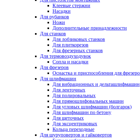
Клеевые стержни
Насадки
Для рубанков
Ножи
Дополнительные принадлежности
Для станков
Для лобзиковых станков
Для плиткорезов
Для фрезерных станков
Для термовоздуходувок
Сопла и насадки
Для фрезеров
Оснастка и приспособления для фрезеро
Для шлифмашин
Для вибрационных и дельташлифмашин
Для ленточных
Для полировальных
Для прямошлифовальных машин
Для угловых шлифмашин (болгарок)
Для шлифмашин по бетону
Для щеточных
Для эксцентриковых
Кольца переходные
Для шуруповертов и гайковертов