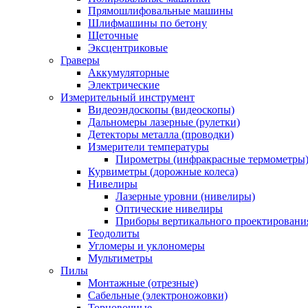
Прямошлифовальные машины
Шлифмашины по бетону
Щеточные
Эксцентриковые
Граверы
Аккумуляторные
Электрические
Измерительный инструмент
Видеоэндоскопы (видеоскопы)
Дальномеры лазерные (рулетки)
Детекторы металла (проводки)
Измерители температуры
Пирометры (инфракрасные термометры
Курвиметры (дорожные колеса)
Нивелиры
Лазерные уровни (нивелиры)
Оптические нивелиры
Приборы вертикального проектировани
Теодолиты
Угломеры и уклономеры
Мультиметры
Пилы
Монтажные (отрезные)
Сабельные (электроножовки)
Торцовочные