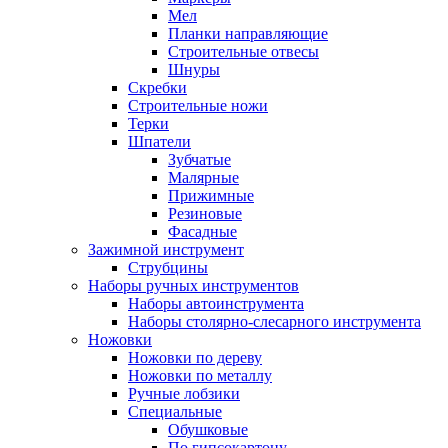
Мел
Планки направляющие
Строительные отвесы
Шнуры
Скребки
Строительные ножи
Терки
Шпатели
Зубчатые
Малярные
Прижимные
Резиновые
Фасадные
Зажимной инструмент
Струбцины
Наборы ручных инструментов
Наборы автоинструмента
Наборы столярно-слесарного инструмента
Ножовки
Ножовки по дереву
Ножовки по металлу
Ручные лобзики
Специальные
Обушковые
По гипсокартону