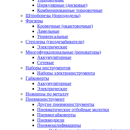
Циркулярные (дисковые)
Комбинированные торцовочные
Штроборезы (бороздоделы)
Фрезеры
Кромочные (окантовочные)
Ламельные
Универсальные
Степлеры (гвоздезабиватели)
Электрические
Многофункциональные (реноваторы)
Аккумуляторные
Сетевые
Наборы инструментов
Наборы электроинструмента
Гайковерты
Аккумуляторные
Электрические
Ножницы по металлу
Пневмоинструмент
Другие пневмоинструменты
Пневматические отбойные молотки
Пневмогайковерты
Пневмодрели
Пневмошлифмашины