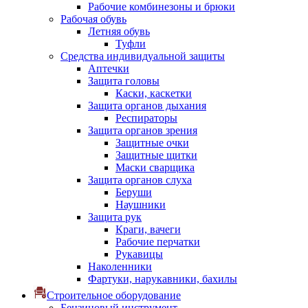
Рабочие комбинезоны и брюки
Рабочая обувь
Летняя обувь
Туфли
Средства индивидуальной защиты
Аптечки
Защита головы
Каски, каскетки
Защита органов дыхания
Респираторы
Защита органов зрения
Защитные очки
Защитные щитки
Маски сварщика
Защита органов слуха
Беруши
Наушники
Защита рук
Краги, вачеги
Рабочие перчатки
Рукавицы
Наколенники
Фартуки, нарукавники, бахилы
Строительное оборудование
Бензиновый инструмент