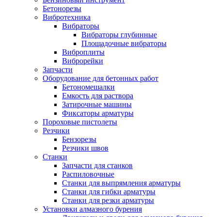
Бетонорезы
Вибротехника
Вибраторы
Вибраторы глубинные
Площадочные вибраторы
Виброплиты
Виброрейки
Запчасти
Оборудование для бетонных работ
Бетономешалки
Емкость для раствора
Затирочные машины
Фиксаторы арматуры
Пороховые пистолеты
Резчики
Бензорезы
Резчики швов
Станки
Запчасти для станков
Распиловочные
Станки для выпрямления арматуры
Станки для гибки арматуры
Станки для резки арматуры
Установки алмазного бурения