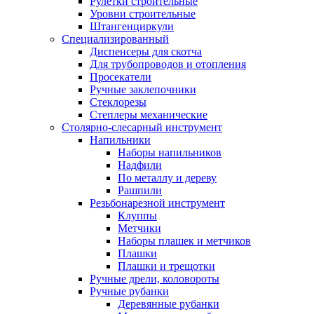
Рулетки строительные
Уровни строительные
Штангенциркули
Специализированный
Диспенсеры для скотча
Для трубопроводов и отопления
Просекатели
Ручные заклепочники
Стеклорезы
Степлеры механические
Столярно-слесарный инструмент
Напильники
Наборы напильников
Надфили
По металлу и дереву
Рашпили
Резьбонарезной инструмент
Клуппы
Метчики
Наборы плашек и метчиков
Плашки
Плашки и трещотки
Ручные дрели, коловороты
Ручные рубанки
Деревянные рубанки