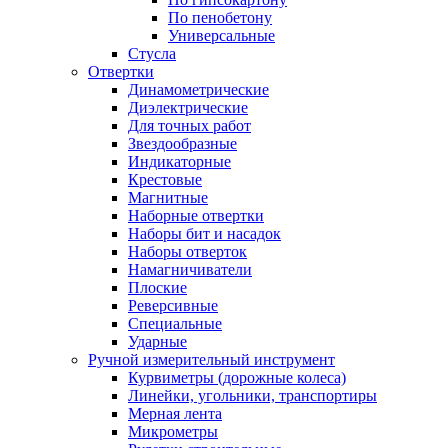
По пенобетону
Универсальные
Стусла
Отвертки
Динамометрические
Диэлектрические
Для точных работ
Звездообразные
Индикаторные
Крестовые
Магнитные
Наборные отвертки
Наборы бит и насадок
Наборы отверток
Намагничиватели
Плоские
Реверсивные
Специальные
Ударные
Ручной измерительный инструмент
Курвиметры (дорожные колеса)
Линейки, угольники, транспортиры
Мерная лента
Микрометры