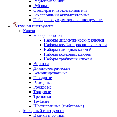
Радиоприемники
Рубанки
Степлеры и гвоздезабиватели
Заклепочники аккумуляторные
Наборы аккумуляторного инструмента
Ручной инструмент
Ключи
Наборы ключей
Наборы диэлектрических ключей
Наборы комбинированных ключей
Наборы накидных ключей
Наборы рожковых ключей
Наборы трубчатых ключей
Воротки
Динамометрические
Комбинированные
Накидные
Разводные
Рожковые
Торцевые
Трещотки
Трубные
Шестигранные (имбусовые)
Малярный инструмент
Валики и ролики