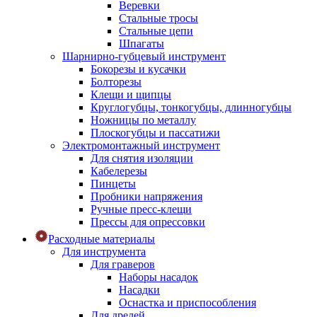
Веревки
Стальные тросы
Стальные цепи
Шпагаты
Шарнирно-губцевый инструмент
Бокорезы и кусачки
Болторезы
Клещи и щипцы
Круглогубцы, тонкогубцы, длинногубцы
Ножницы по металлу
Плоскогубцы и пассатижи
Электромонтажный инструмент
Для снятия изоляции
Кабелерезы
Пинцеты
Пробники напряжения
Ручные пресс-клещи
Прессы для опрессовки
Расходные материалы
Для инструмента
Для граверов
Наборы насадок
Насадки
Оснастка и приспособления
Для дрелей