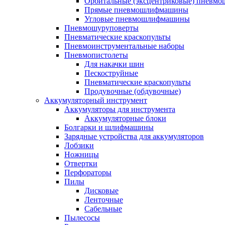
Орбитальные (эксцентриковые) пнев
Прямые пневмошлифмашины
Угловые пневмошлифмашины
Пневмошуруповерты
Пневматические краскопульты
Пневмоинструментальные наборы
Пневмопистолеты
Для накачки шин
Пескоструйные
Пневматические краскопульты
Продувочные (обдувочные)
Аккумуляторный инструмент
Аккумуляторы для инструмента
Аккумуляторные блоки
Болгарки и шлифмашины
Зарядные устройства для аккумуляторов
Лобзики
Ножницы
Отвертки
Перфораторы
Пилы
Дисковые
Ленточные
Сабельные
Пылесосы