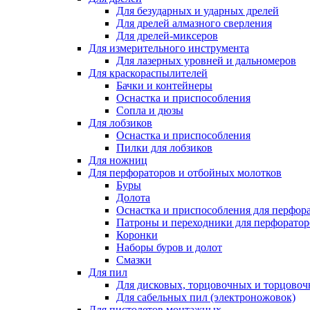
Для безударных и ударных дрелей
Для дрелей алмазного сверления
Для дрелей-миксеров
Для измерительного инструмента
Для лазерных уровней и дальномеров
Для краскораспылителей
Бачки и контейнеры
Оснастка и приспособления
Сопла и дюзы
Для лобзиков
Оснастка и приспособления
Пилки для лобзиков
Для ножниц
Для перфораторов и отбойных молотков
Буры
Долота
Оснастка и приспособления для перфор
Патроны и переходники для перфоратор
Коронки
Наборы буров и долот
Смазки
Для пил
Для дисковых, торцовочных и торцово
Для сабельных пил (электроножовок)
Для пистолетов монтажных