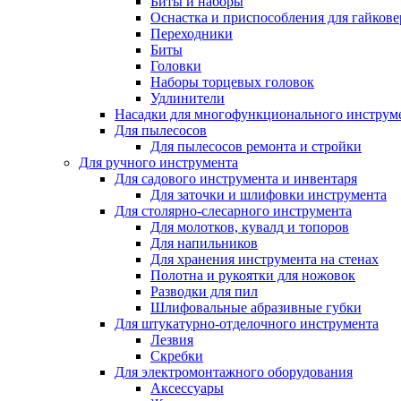
Биты и наборы
Оснастка и приспособления для гайкове
Переходники
Биты
Головки
Наборы торцевых головок
Удлинители
Насадки для многофункционального инструм
Для пылесосов
Для пылесосов ремонта и стройки
Для ручного инструмента
Для садового инструмента и инвентаря
Для заточки и шлифовки инструмента
Для столярно-слесарного инструмента
Для молотков, кувалд и топоров
Для напильников
Для хранения инструмента на стенах
Полотна и рукоятки для ножовок
Разводки для пил
Шлифовальные абразивные губки
Для штукатурно-отделочного инструмента
Лезвия
Скребки
Для электромонтажного оборудования
Аксессуары