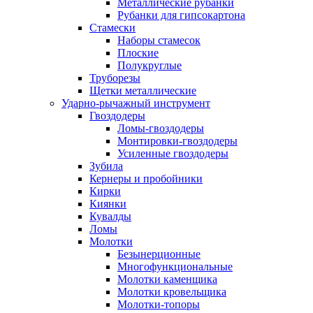
Металлические рубанки
Рубанки для гипсокартона
Стамески
Наборы стамесок
Плоские
Полукруглые
Труборезы
Щетки металлические
Ударно-рычажный инструмент
Гвоздодеры
Ломы-гвоздодеры
Монтировки-гвоздодеры
Усиленные гвоздодеры
Зубила
Кернеры и пробойники
Кирки
Киянки
Кувалды
Ломы
Молотки
Безынерционные
Многофункциональные
Молотки каменщика
Молотки кровельщика
Молотки-топоры