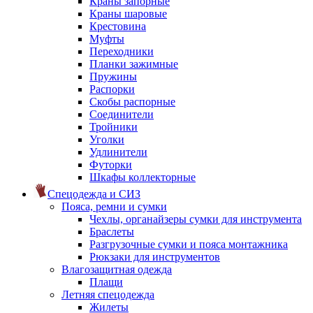
Краны запорные
Краны шаровые
Крестовина
Муфты
Переходники
Планки зажимные
Пружины
Распорки
Скобы распорные
Соединители
Тройники
Уголки
Удлинители
Футорки
Шкафы коллекторные
Спецодежда и СИЗ
Пояса, ремни и сумки
Чехлы, органайзеры сумки для инструмента
Браслеты
Разгрузочные сумки и пояса монтажника
Рюкзаки для инструментов
Влагозащитная одежда
Плащи
Летняя спецодежда
Жилеты