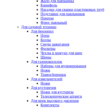
Жало для паяльника
Канифоль
Насадки для сварки пластиковых труб
Подставки для паяльников
Припои
Флюс паяльный
Для садовой техники
Для бензопил
Цепи
Козлы
Свечи зажигания
Фильтры
Чехлы и кожухи для шин
Шины
Для газонокосилок
Наборы для мульчирования
Ножи
Травосборники
Для измельчителей
Ножи
Для кусторезов
Ножи для кустореза
Телескопические штанги
Для моек высокого давления
Комплекты