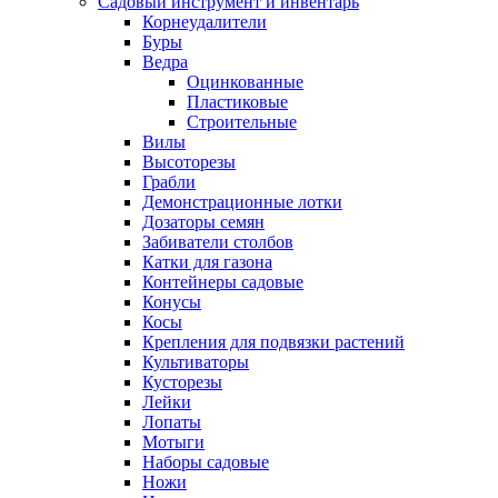
Садовый инструмент и инвентарь
Корнеудалители
Буры
Ведра
Оцинкованные
Пластиковые
Строительные
Вилы
Высоторезы
Грабли
Демонстрационные лотки
Дозаторы семян
Забиватели столбов
Катки для газона
Контейнеры садовые
Конусы
Косы
Крепления для подвязки растений
Культиваторы
Кусторезы
Лейки
Лопаты
Мотыги
Наборы садовые
Ножи