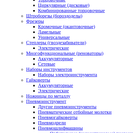
Циркулярные (дисковые)
Комбинированные торцовочные
Штроборезы (бороздоделы)
Фрезеры
Кромочные (окантовочные)
Ламельные
Универсальные
Степлеры (гвоздезабиватели)
Электрические
Многофункциональные (реноваторы)
Аккумуляторные
Сетевые
Наборы инструментов
Наборы электроинструмента
Гайковерты
Аккумуляторные
Электрические
Ножницы по металлу
Пневмоинструмент
Другие пневмоинструменты
Пневматические отбойные молотки
Пневмогайковерты
Пневмодрели
Пневмошлифмашины