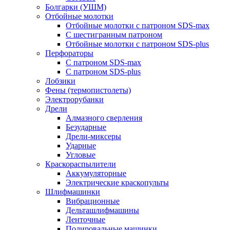
Болгарки (УШМ)
Отбойные молотки
Отбойные молотки с патроном SDS-max
С шестигранным патроном
Отбойные молотки с патроном SDS-plus
Перфораторы
С патроном SDS-max
С патроном SDS-plus
Лобзики
Фены (термопистолеты)
Электрорубанки
Дрели
Алмазного сверления
Безударные
Дрели-миксеры
Ударные
Угловые
Краскораспылители
Аккумуляторные
Электрические краскопульты
Шлифмашинки
Вибрационные
Дельташлифмашины
Ленточные
Полировальные машинки