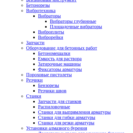
Бетонорезы
Вибротехника
Вибраторы
Вибраторы глубинные
Площадочные вибраторы
Виброплиты
Виброрейки
Запчасти
Оборудование для бетонных работ
Бетономешалки
Емкость для раствора
Затирочные машины
Фиксаторы арматуры
Пороховые пистолеты
Резчики
Бензорезы
Резчики швов
Станки
Запчасти для станков
Распиловочные
Станки для выпрямления арматуры
Станки для гибки арматуры
Станки для резки арматуры
Установки алмазного бурения