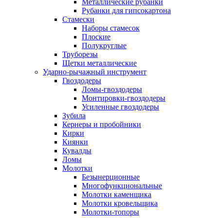
Металлические рубанки
Рубанки для гипсокартона
Стамески
Наборы стамесок
Плоские
Полукруглые
Труборезы
Щетки металлические
Ударно-рычажный инструмент
Гвоздодеры
Ломы-гвоздодеры
Монтировки-гвоздодеры
Усиленные гвоздодеры
Зубила
Кернеры и пробойники
Кирки
Киянки
Кувалды
Ломы
Молотки
Безынерционные
Многофункциональные
Молотки каменщика
Молотки кровельщика
Молотки-топоры