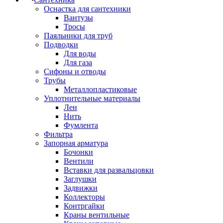
Оснастка для сантехники
Вантузы
Тросы
Паяльники для труб
Подводки
Для воды
Для газа
Сифоны и отводы
Трубы
Металлопластиковые
Уплотнительные материалы
Лен
Нить
Фумлента
Фильтра
Запорная арматура
Бочонки
Вентили
Вставки для развальцовки
Заглушки
Задвижки
Коллекторы
Контргайки
Краны вентильные