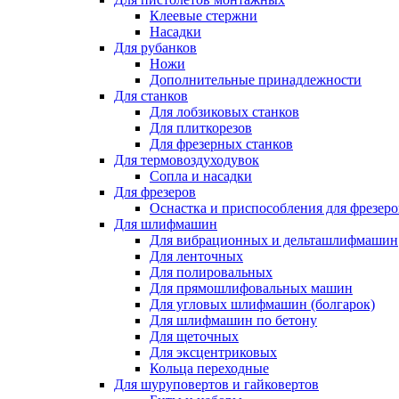
Клеевые стержни
Насадки
Для рубанков
Ножи
Дополнительные принадлежности
Для станков
Для лобзиковых станков
Для плиткорезов
Для фрезерных станков
Для термовоздуходувок
Сопла и насадки
Для фрезеров
Оснастка и приспособления для фрезеро
Для шлифмашин
Для вибрационных и дельташлифмашин
Для ленточных
Для полировальных
Для прямошлифовальных машин
Для угловых шлифмашин (болгарок)
Для шлифмашин по бетону
Для щеточных
Для эксцентриковых
Кольца переходные
Для шуруповертов и гайковертов