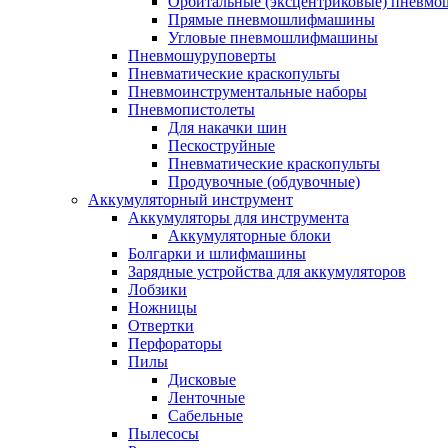
Орбитальные (эксцентриковые) пнев
Прямые пневмошлифмашины
Угловые пневмошлифмашины
Пневмошуруповерты
Пневматические краскопульты
Пневмоинструментальные наборы
Пневмопистолеты
Для накачки шин
Пескоструйные
Пневматические краскопульты
Продувочные (обдувочные)
Аккумуляторный инструмент
Аккумуляторы для инструмента
Аккумуляторные блоки
Болгарки и шлифмашины
Зарядные устройства для аккумуляторов
Лобзики
Ножницы
Отвертки
Перфораторы
Пилы
Дисковые
Ленточные
Сабельные
Пылесосы