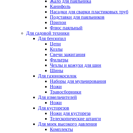
Жало для паяльника
Канифоль
Насадки для сварки пластиковых труб
Подставки для паяльников
Припои
Флюс паяльный
Для садовой техники
Для бензопил
Цепи
Козлы
Свечи зажигания
Фильтры
Чехлы и кожухи для шин
Шины
Для газонокосилок
Наборы для мульчирования
Ножи
Травосборники
Для измельчителей
Ножи
Для кусторезов
Ножи для кустореза
Телескопические штанги
Для моек высокого давления
Комплекты