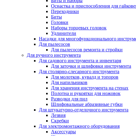
Биты и наборы
Оснастка и приспособления для гайкове
Переходники
Биты
Головки
Наборы торцевых головок
Удлинители
Насадки для многофункционального инструм
Для пылесосов
Для пылесосов ремонта и стройки
Для ручного инструмента
Для садового инструмента и инвентаря
Для заточки и шлифовки инструмента
Для столярно-слесарного инструмента
Для молотков, кувалд и топоров
Для напильников
Для хранения инструмента на стенах
Полотна и рукоятки для ножовок
Разводки для пил
Шлифовальные абразивные губки
Для штукатурно-отделочного инструмента
Лезвия
Скребки
Для электромонтажного оборудования
Аксессуары