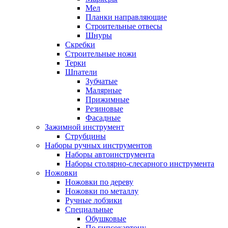
Мел
Планки направляющие
Строительные отвесы
Шнуры
Скребки
Строительные ножи
Терки
Шпатели
Зубчатые
Малярные
Прижимные
Резиновые
Фасадные
Зажимной инструмент
Струбцины
Наборы ручных инструментов
Наборы автоинструмента
Наборы столярно-слесарного инструмента
Ножовки
Ножовки по дереву
Ножовки по металлу
Ручные лобзики
Специальные
Обушковые
По гипсокартону