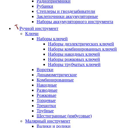
Радиоприемники
Рубанки
Степлеры и гвоздезабиватели
Заклепочники аккумуляторные
Наборы аккумуляторного инструмента
Ручной инструмент
Ключи
Наборы ключей
Наборы диэлектрических ключей
Наборы комбинированных ключей
Наборы накидных ключей
Наборы рожковых ключей
Наборы трубчатых ключей
Воротки
Динамометрические
Комбинированные
Накидные
Разводные
Рожковые
Торцевые
Трещотки
Трубные
Шестигранные (имбусовые)
Малярный инструмент
Валики и ролики