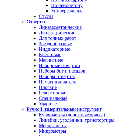
По пенобетону
Универсальные
Стусла
Отвертки
Динамометрические
Диэлектрические
Для точных работ
Звездообразные
Индикаторные
Крестовые
Магнитные
Наборные отвертки
Наборы бит и насадок
Наборы отверток
Намагничиватели
Плоские
Реверсивные
Специальные
Ударные
Ручной измерительный инструмент
Курвиметры (дорожные колеса)
Линейки, угольники, транспортиры
Мерная лента
Микрометры