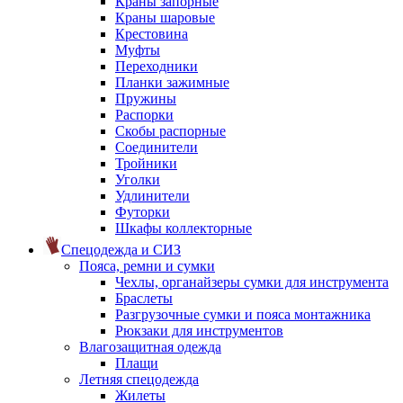
Краны запорные
Краны шаровые
Крестовина
Муфты
Переходники
Планки зажимные
Пружины
Распорки
Скобы распорные
Соединители
Тройники
Уголки
Удлинители
Футорки
Шкафы коллекторные
Спецодежда и СИЗ
Пояса, ремни и сумки
Чехлы, органайзеры сумки для инструмента
Браслеты
Разгрузочные сумки и пояса монтажника
Рюкзаки для инструментов
Влагозащитная одежда
Плащи
Летняя спецодежда
Жилеты