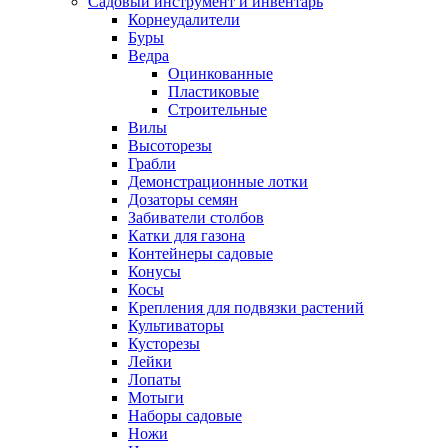
Садовый инструмент и инвентарь
Корнеудалители
Буры
Ведра
Оцинкованные
Пластиковые
Строительные
Вилы
Высоторезы
Грабли
Демонстрационные лотки
Дозаторы семян
Забиватели столбов
Катки для газона
Контейнеры садовые
Конусы
Косы
Крепления для подвязки растений
Культиваторы
Кусторезы
Лейки
Лопаты
Мотыги
Наборы садовые
Ножи