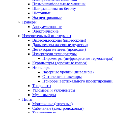
Прямошлифовальные машины
Шлифмашины по бетону
Щеточные
Эксцентриковые
Граверы
Аккумуляторные
Электрические
Измерительный инструмент
Видеоэндоскопы (видеоскопы)
Дальномеры лазерные (рулетки)
Детекторы металла (проводки)
Измерители температуры
Пирометры (инфракрасные термометры
Курвиметры (дорожные колеса)
Нивелиры
Лазерные уровни (нивелиры)
Оптические нивелиры
Приборы вертикального проектировани
Теодолиты
Угломеры и уклономеры
Мультиметры
Пилы
Монтажные (отрезные)
Сабельные (электроножовки)
Торцовочные