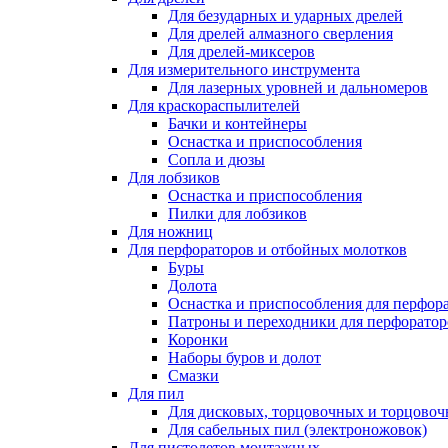
Для безударных и ударных дрелей
Для дрелей алмазного сверления
Для дрелей-миксеров
Для измерительного инструмента
Для лазерных уровней и дальномеров
Для краскораспылителей
Бачки и контейнеры
Оснастка и приспособления
Сопла и дюзы
Для лобзиков
Оснастка и приспособления
Пилки для лобзиков
Для ножниц
Для перфораторов и отбойных молотков
Буры
Долота
Оснастка и приспособления для перфор
Патроны и переходники для перфоратор
Коронки
Наборы буров и долот
Смазки
Для пил
Для дисковых, торцовочных и торцово
Для сабельных пил (электроножовок)
Для пистолетов монтажных