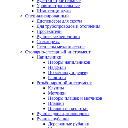
Рулетки строительные
Уровни строительные
Штангенциркули
Специализированный
Диспенсеры для скотча
Для трубопроводов и отопления
Просекатели
Ручные заклепочники
Стеклорезы
Степлеры механические
Столярно-слесарный инструмент
Напильники
Наборы напильников
Надфили
По металлу и дереву
Рашпили
Резьбонарезной инструмент
Клуппы
Метчики
Наборы плашек и метчиков
Плашки
Плашки и трещотки
Ручные дрели, коловороты
Ручные рубанки
Деревянные рубанки