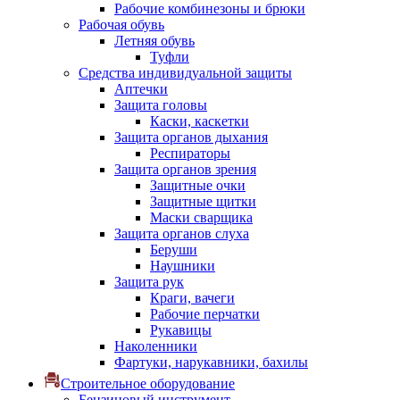
Рабочие комбинезоны и брюки
Рабочая обувь
Летняя обувь
Туфли
Средства индивидуальной защиты
Аптечки
Защита головы
Каски, каскетки
Защита органов дыхания
Респираторы
Защита органов зрения
Защитные очки
Защитные щитки
Маски сварщика
Защита органов слуха
Беруши
Наушники
Защита рук
Краги, вачеги
Рабочие перчатки
Рукавицы
Наколенники
Фартуки, нарукавники, бахилы
Строительное оборудование
Бензиновый инструмент