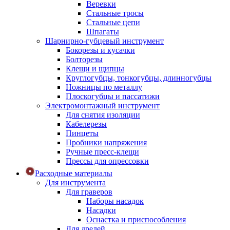
Веревки
Стальные тросы
Стальные цепи
Шпагаты
Шарнирно-губцевый инструмент
Бокорезы и кусачки
Болторезы
Клещи и щипцы
Круглогубцы, тонкогубцы, длинногубцы
Ножницы по металлу
Плоскогубцы и пассатижи
Электромонтажный инструмент
Для снятия изоляции
Кабелерезы
Пинцеты
Пробники напряжения
Ручные пресс-клещи
Прессы для опрессовки
Расходные материалы
Для инструмента
Для граверов
Наборы насадок
Насадки
Оснастка и приспособления
Для дрелей