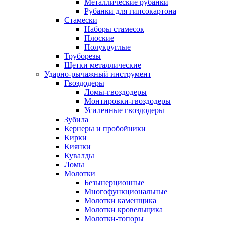
Металлические рубанки
Рубанки для гипсокартона
Стамески
Наборы стамесок
Плоские
Полукруглые
Труборезы
Щетки металлические
Ударно-рычажный инструмент
Гвоздодеры
Ломы-гвоздодеры
Монтировки-гвоздодеры
Усиленные гвоздодеры
Зубила
Кернеры и пробойники
Кирки
Киянки
Кувалды
Ломы
Молотки
Безынерционные
Многофункциональные
Молотки каменщика
Молотки кровельщика
Молотки-топоры