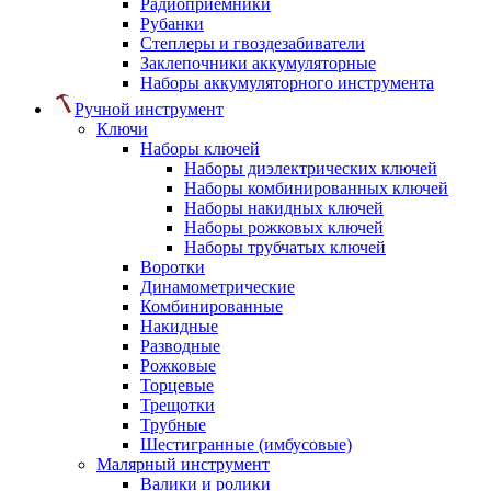
Радиоприемники
Рубанки
Степлеры и гвоздезабиватели
Заклепочники аккумуляторные
Наборы аккумуляторного инструмента
Ручной инструмент
Ключи
Наборы ключей
Наборы диэлектрических ключей
Наборы комбинированных ключей
Наборы накидных ключей
Наборы рожковых ключей
Наборы трубчатых ключей
Воротки
Динамометрические
Комбинированные
Накидные
Разводные
Рожковые
Торцевые
Трещотки
Трубные
Шестигранные (имбусовые)
Малярный инструмент
Валики и ролики