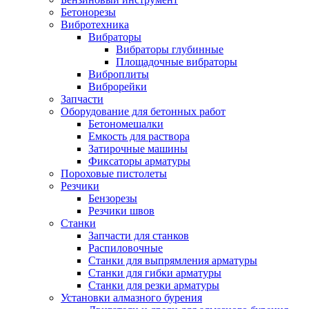
Бетонорезы
Вибротехника
Вибраторы
Вибраторы глубинные
Площадочные вибраторы
Виброплиты
Виброрейки
Запчасти
Оборудование для бетонных работ
Бетономешалки
Емкость для раствора
Затирочные машины
Фиксаторы арматуры
Пороховые пистолеты
Резчики
Бензорезы
Резчики швов
Станки
Запчасти для станков
Распиловочные
Станки для выпрямления арматуры
Станки для гибки арматуры
Станки для резки арматуры
Установки алмазного бурения