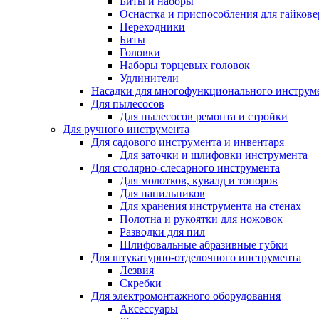
Биты и наборы
Оснастка и приспособления для гайкове
Переходники
Биты
Головки
Наборы торцевых головок
Удлинители
Насадки для многофункционального инструм
Для пылесосов
Для пылесосов ремонта и стройки
Для ручного инструмента
Для садового инструмента и инвентаря
Для заточки и шлифовки инструмента
Для столярно-слесарного инструмента
Для молотков, кувалд и топоров
Для напильников
Для хранения инструмента на стенах
Полотна и рукоятки для ножовок
Разводки для пил
Шлифовальные абразивные губки
Для штукатурно-отделочного инструмента
Лезвия
Скребки
Для электромонтажного оборудования
Аксессуары