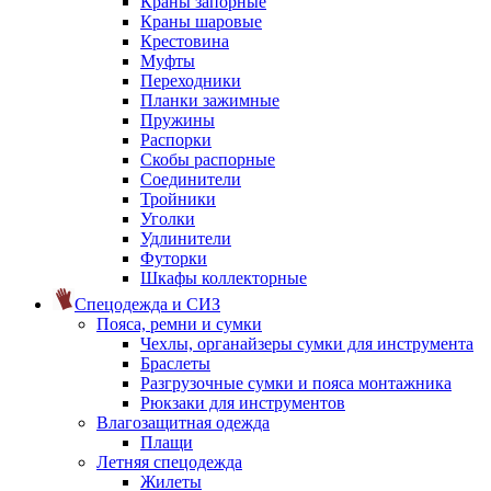
Краны запорные
Краны шаровые
Крестовина
Муфты
Переходники
Планки зажимные
Пружины
Распорки
Скобы распорные
Соединители
Тройники
Уголки
Удлинители
Футорки
Шкафы коллекторные
Спецодежда и СИЗ
Пояса, ремни и сумки
Чехлы, органайзеры сумки для инструмента
Браслеты
Разгрузочные сумки и пояса монтажника
Рюкзаки для инструментов
Влагозащитная одежда
Плащи
Летняя спецодежда
Жилеты