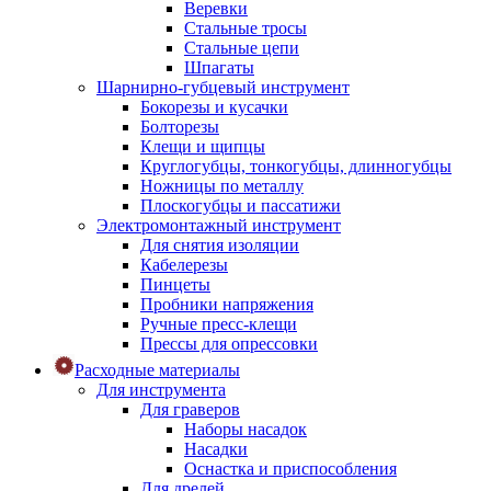
Веревки
Стальные тросы
Стальные цепи
Шпагаты
Шарнирно-губцевый инструмент
Бокорезы и кусачки
Болторезы
Клещи и щипцы
Круглогубцы, тонкогубцы, длинногубцы
Ножницы по металлу
Плоскогубцы и пассатижи
Электромонтажный инструмент
Для снятия изоляции
Кабелерезы
Пинцеты
Пробники напряжения
Ручные пресс-клещи
Прессы для опрессовки
Расходные материалы
Для инструмента
Для граверов
Наборы насадок
Насадки
Оснастка и приспособления
Для дрелей