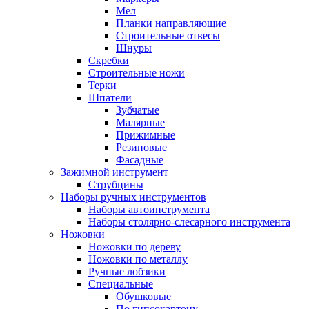
Мел
Планки направляющие
Строительные отвесы
Шнуры
Скребки
Строительные ножи
Терки
Шпатели
Зубчатые
Малярные
Прижимные
Резиновые
Фасадные
Зажимной инструмент
Струбцины
Наборы ручных инструментов
Наборы автоинструмента
Наборы столярно-слесарного инструмента
Ножовки
Ножовки по дереву
Ножовки по металлу
Ручные лобзики
Специальные
Обушковые
По гипсокартону