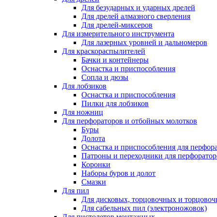
Для безударных и ударных дрелей
Для дрелей алмазного сверления
Для дрелей-миксеров
Для измерительного инструмента
Для лазерных уровней и дальномеров
Для краскораспылителей
Бачки и контейнеры
Оснастка и приспособления
Сопла и дюзы
Для лобзиков
Оснастка и приспособления
Пилки для лобзиков
Для ножниц
Для перфораторов и отбойных молотков
Буры
Долота
Оснастка и приспособления для перфор
Патроны и переходники для перфоратор
Коронки
Наборы буров и долот
Смазки
Для пил
Для дисковых, торцовочных и торцово
Для сабельных пил (электроножовок)
Для пистолетов монтажных