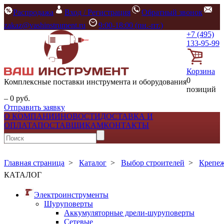
Распродажа
Вход / Регистрация
Обратный звонок
zakaz@vashinstrument.ru
9:00-18:00 (пн.-пт.)
+7 (495)
133-95-99
Корзина
0
Комплексные поставки инструмента и оборудования
позиций
– 0 руб.
Отправить заявку
О КОМПАНИИ
НОВОСТИ
ДОСТАВКА И
ОПЛАТА
ПОСТАВЩИКАМ
КОНТАКТЫ
Главная страница
>
Каталог
>
Выбор строителей
>
Крепе
КАТАЛОГ
Электроинструменты
Шуруповерты
Аккумуляторные дрели-шуруповерты
Сетевые