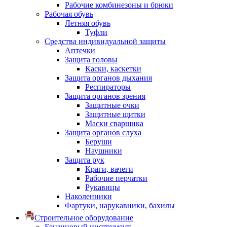
Рабочие комбинезоны и брюки
Рабочая обувь
Летняя обувь
Туфли
Средства индивидуальной защиты
Аптечки
Защита головы
Каски, каскетки
Защита органов дыхания
Респираторы
Защита органов зрения
Защитные очки
Защитные щитки
Маски сварщика
Защита органов слуха
Беруши
Наушники
Защита рук
Краги, вачеги
Рабочие перчатки
Рукавицы
Наколенники
Фартуки, нарукавники, бахилы
Строительное оборудование
Бензиновый инструмент