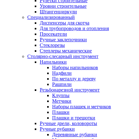
Рулетки строительные
Уровни строительные
Штангенциркули
Специализированный
Диспенсеры для скотча
Для трубопроводов и отопления
Просекатели
Ручные заклепочники
Стеклорезы
Степлеры механические
Столярно-слесарный инструмент
Напильники
Наборы напильников
Надфили
По металлу и дереву
Рашпили
Резьбонарезной инструмент
Клуппы
Метчики
Наборы плашек и метчиков
Плашки
Плашки и трещотки
Ручные дрели, коловороты
Ручные рубанки
Деревянные рубанки