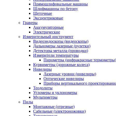
Прямошлифовальные машины
Шлифмашины по бетону
Щеточные
Эксцентриковые
Граверы
Аккумуляторные
Электрические
Измерительный инструмент
Видеоэндоскопы (видеоскопы)
Дальномеры лазерные (рулетки)
Детекторы металла (проводки)
Измерители температуры
Пирометры (инфракрасные термометры
Курвиметры (дорожные колеса)
Нивелиры
Лазерные уровни (нивелиры)
Оптические нивелиры
Приборы вертикального проектировани
Теодолиты
Угломеры и уклономеры
Мультиметры
Пилы
Монтажные (отрезные)
Сабельные (электроножовки)
Торцовочные