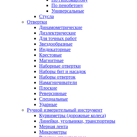
По пенобетону
Универсальные
Стусла
Отвертки
Динамометрические
Диэлектрические
Для точных работ
Звездообразные
Индикаторные
Крестовые
Магнитные
Наборные отвертки
Наборы бит и насадок
Наборы отверток
Намагничиватели
Плоские
Реверсивные
Специальные
Ударные
Ручной измерительный инструмент
Курвиметры (дорожные колеса)
Линейки, угольники, транспортиры
Мерная лента
Микрометры