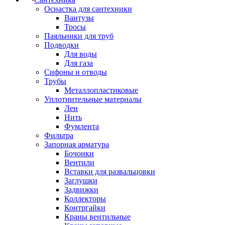
Оснастка для сантехники
Вантузы
Тросы
Паяльники для труб
Подводки
Для воды
Для газа
Сифоны и отводы
Трубы
Металлопластиковые
Уплотнительные материалы
Лен
Нить
Фумлента
Фильтра
Запорная арматура
Бочонки
Вентили
Вставки для развальцовки
Заглушки
Задвижки
Коллекторы
Контргайки
Краны вентильные