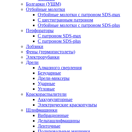
Болгарки (УШМ)
Отбойные молотки
Отбойные молотки с патроном SDS-max
С шестигранным патроном
Отбойные молотки с патроном SDS-plus
Перфораторы
С патроном SDS-max
С патроном SDS-plus
Лобзики
Фены (термопистолеты)
Электрорубанки
Дрели
Алмазного сверления
Безударные
Дрели-миксеры
Ударные
Угловые
Краскораспылители
Аккумуляторные
Электрические краскопульты
Шлифмашинки
Вибрационные
Дельташлифмашины
Ленточные
Полировальные машинки