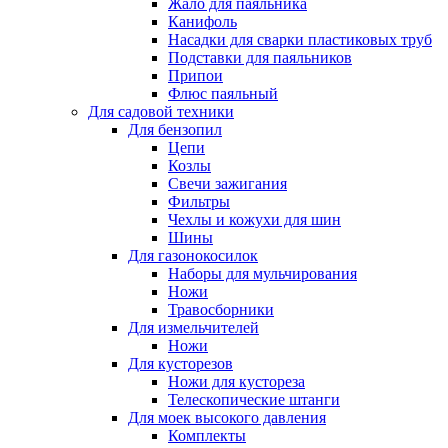
Жало для паяльника
Канифоль
Насадки для сварки пластиковых труб
Подставки для паяльников
Припои
Флюс паяльный
Для садовой техники
Для бензопил
Цепи
Козлы
Свечи зажигания
Фильтры
Чехлы и кожухи для шин
Шины
Для газонокосилок
Наборы для мульчирования
Ножи
Травосборники
Для измельчителей
Ножи
Для кусторезов
Ножи для кустореза
Телескопические штанги
Для моек высокого давления
Комплекты