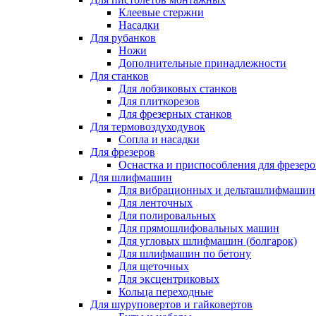
Клеевые стержни
Насадки
Для рубанков
Ножи
Дополнительные принадлежности
Для станков
Для лобзиковых станков
Для плиткорезов
Для фрезерных станков
Для термовоздуходувок
Сопла и насадки
Для фрезеров
Оснастка и приспособления для фрезеро
Для шлифмашин
Для вибрационных и дельташлифмашин
Для ленточных
Для полировальных
Для прямошлифовальных машин
Для угловых шлифмашин (болгарок)
Для шлифмашин по бетону
Для щеточных
Для эксцентриковых
Кольца переходные
Для шуруповертов и гайковертов