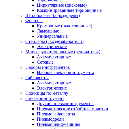
Циркулярные (дисковые)
Комбинированные торцовочные
Штроборезы (бороздоделы)
Фрезеры
Кромочные (окантовочные)
Ламельные
Универсальные
Степлеры (гвоздезабиватели)
Электрические
Многофункциональные (реноваторы)
Аккумуляторные
Сетевые
Наборы инструментов
Наборы электроинструмента
Гайковерты
Аккумуляторные
Электрические
Ножницы по металлу
Пневмоинструмент
Другие пневмоинструменты
Пневматические отбойные молотки
Пневмогайковерты
Пневмодрели
Пневмошлифмашины