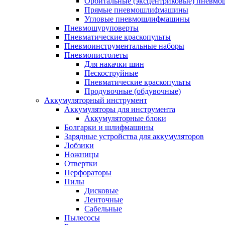
Орбитальные (эксцентриковые) пнев
Прямые пневмошлифмашины
Угловые пневмошлифмашины
Пневмошуруповерты
Пневматические краскопульты
Пневмоинструментальные наборы
Пневмопистолеты
Для накачки шин
Пескоструйные
Пневматические краскопульты
Продувочные (обдувочные)
Аккумуляторный инструмент
Аккумуляторы для инструмента
Аккумуляторные блоки
Болгарки и шлифмашины
Зарядные устройства для аккумуляторов
Лобзики
Ножницы
Отвертки
Перфораторы
Пилы
Дисковые
Ленточные
Сабельные
Пылесосы