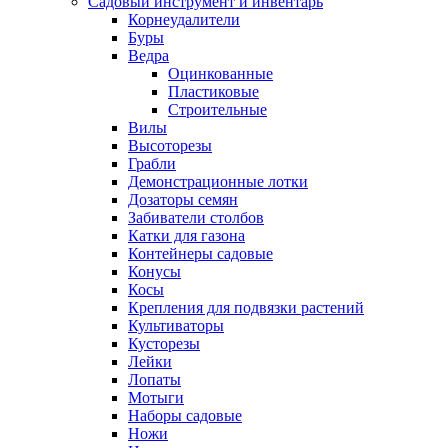
Садовый инструмент и инвентарь
Корнеудалители
Буры
Ведра
Оцинкованные
Пластиковые
Строительные
Вилы
Высоторезы
Грабли
Демонстрационные лотки
Дозаторы семян
Забиватели столбов
Катки для газона
Контейнеры садовые
Конусы
Косы
Крепления для подвязки растений
Культиваторы
Кусторезы
Лейки
Лопаты
Мотыги
Наборы садовые
Ножи