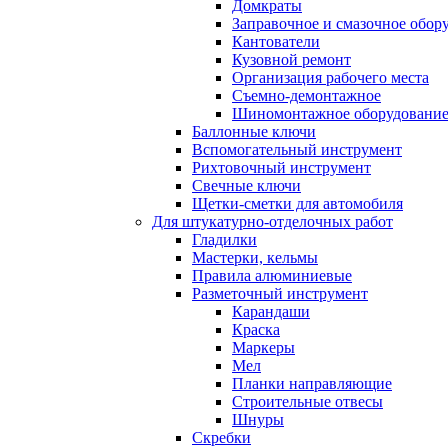
Домкраты
Заправочное и смазочное обор
Кантователи
Кузовной ремонт
Организация рабочего места
Съемно-демонтажное
Шиномонтажное оборудовани
Баллонные ключи
Вспомогательный инструмент
Рихтовочный инструмент
Свечные ключи
Щетки-сметки для автомобиля
Для штукатурно-отделочных работ
Гладилки
Мастерки, кельмы
Правила алюминиевые
Разметочный инструмент
Карандаши
Краска
Маркеры
Мел
Планки направляющие
Строительные отвесы
Шнуры
Скребки