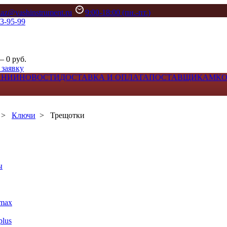
kaz@vashinstrument.ru
9:00-18:00 (пн.-пт.)
33-95-99
– 0 руб.
 заявку
АНИИ
НОВОСТИ
ДОСТАВКА И ОПЛАТА
ПОСТАВЩИКАМ
К
>
Ключи
>
Трещотки
ы
max
lus