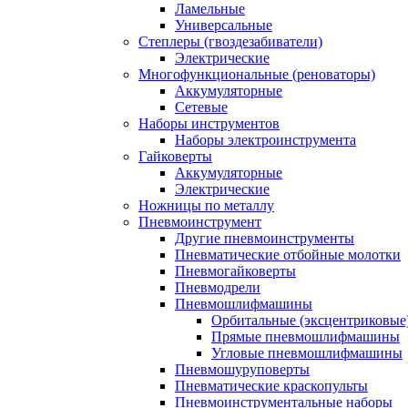
Ламельные
Универсальные
Степлеры (гвоздезабиватели)
Электрические
Многофункциональные (реноваторы)
Аккумуляторные
Сетевые
Наборы инструментов
Наборы электроинструмента
Гайковерты
Аккумуляторные
Электрические
Ножницы по металлу
Пневмоинструмент
Другие пневмоинструменты
Пневматические отбойные молотки
Пневмогайковерты
Пневмодрели
Пневмошлифмашины
Орбитальные (эксцентриковы
Прямые пневмошлифмашины
Угловые пневмошлифмашины
Пневмошуруповерты
Пневматические краскопульты
Пневмоинструментальные наборы