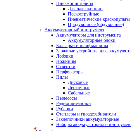
Пневмопистолеты
Для накачки шин
Пескоструйные
Пневматические краскопульты
Продувочные (обдувочные)
Аккумуляторный инструмент
Аккумуляторы для инструмента
Аккумуляторные блоки
Болгарки и шлифмашины
Зарядные устройства для аккумулято
Лобзики
Ножницы
Отвертки
Перфораторы
Пилы
Дисковые
Ленточные
Сабельные
Пылесосы
Радиоприемники
Рубанки
Степлеры и гвоздезабиватели
Заклепочники аккумуляторные
Наборы аккумуляторного инструмен