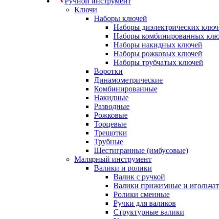
Ручной инструмент
Ключи
Наборы ключей
Наборы диэлектрических ключ
Наборы комбинированных кл
Наборы накидных ключей
Наборы рожковых ключей
Наборы трубчатых ключей
Воротки
Динамометрические
Комбинированные
Накидные
Разводные
Рожковые
Торцевые
Трещотки
Трубные
Шестигранные (имбусовые)
Малярный инструмент
Валики и ролики
Валик с ручкой
Валики прижимные и игольча
Ролики сменные
Ручки для валиков
Структурные валики