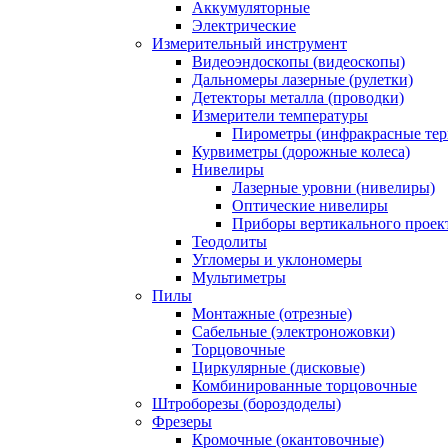
Аккумуляторные
Электрические
Измерительный инструмент
Видеоэндоскопы (видеоскопы)
Дальномеры лазерные (рулетки)
Детекторы металла (проводки)
Измерители температуры
Пирометры (инфракрасные те
Курвиметры (дорожные колеса)
Нивелиры
Лазерные уровни (нивелиры)
Оптические нивелиры
Приборы вертикального проек
Теодолиты
Угломеры и уклономеры
Мультиметры
Пилы
Монтажные (отрезные)
Сабельные (электроножовки)
Торцовочные
Циркулярные (дисковые)
Комбинированные торцовочные
Штроборезы (бороздоделы)
Фрезеры
Кромочные (окантовочные)