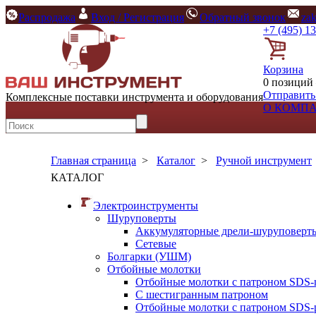
Распродажа
Вход / Регистрация
Обратный звонок
za
+7 (495) 1
Корзина
0 позиций 
Отправить
Комплексные поставки инструмента и оборудования
О КОМП
Главная страница
>
Каталог
>
Ручной инструмент
КАТАЛОГ
Электроинструменты
Шуруповерты
Аккумуляторные дрели-шуруповерт
Сетевые
Болгарки (УШМ)
Отбойные молотки
Отбойные молотки с патроном SDS-
С шестигранным патроном
Отбойные молотки с патроном SDS-p