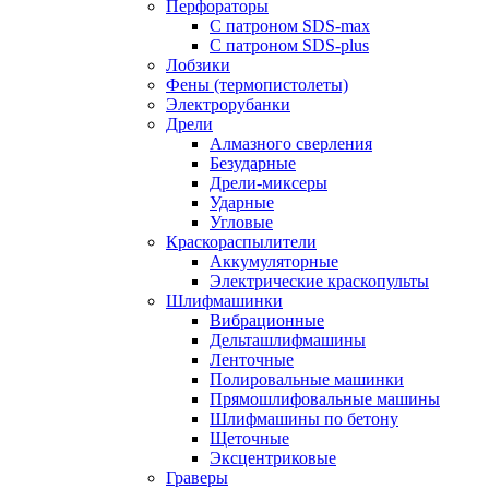
Перфораторы
С патроном SDS-max
С патроном SDS-plus
Лобзики
Фены (термопистолеты)
Электрорубанки
Дрели
Алмазного сверления
Безударные
Дрели-миксеры
Ударные
Угловые
Краскораспылители
Аккумуляторные
Электрические краскопульты
Шлифмашинки
Вибрационные
Дельташлифмашины
Ленточные
Полировальные машинки
Прямошлифовальные машины
Шлифмашины по бетону
Щеточные
Эксцентриковые
Граверы