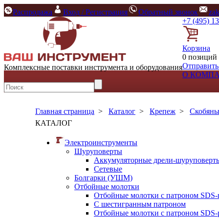
Распродажа
Вход / Регистрация
Обратный звонок
za
+7 (495) 1
Корзина
0 позиций 
Отправить
Комплексные поставки инструмента и оборудования
О КОМП
Главная страница
>
Каталог
>
Крепеж
>
Скобяны
КАТАЛОГ
Электроинструменты
Шуруповерты
Аккумуляторные дрели-шуруповерт
Сетевые
Болгарки (УШМ)
Отбойные молотки
Отбойные молотки с патроном SDS-
С шестигранным патроном
Отбойные молотки с патроном SDS-p