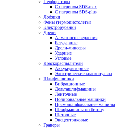
Перфораторы
С патроном SDS-max
С патроном SDS-plus
Лобзики
Фены (термопистолеты)
Электрорубанки
Дрели
Алмазного сверления
Безударные
Дрели-миксеры
Ударные
Угловые
Краскораспылители
Аккумуляторные
Электрические краскопульты
Шлифмашинки
Вибрационные
Дельташлифмашины
Ленточные
Полировальные машинки
Прямошлифовальные машины
Шлифмашины по бетону
Щеточные
Эксцентриковые
Граверы