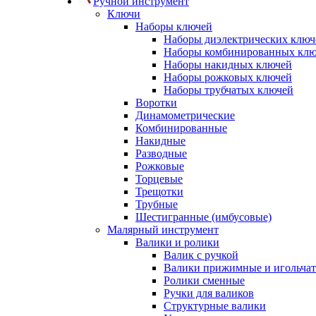
Ручной инструмент
Ключи
Наборы ключей
Наборы диэлектрических ключ
Наборы комбинированных кл
Наборы накидных ключей
Наборы рожковых ключей
Наборы трубчатых ключей
Воротки
Динамометрические
Комбинированные
Накидные
Разводные
Рожковые
Торцевые
Трещотки
Трубные
Шестигранные (имбусовые)
Малярный инструмент
Валики и ролики
Валик с ручкой
Валики прижимные и игольча
Ролики сменные
Ручки для валиков
Структурные валики