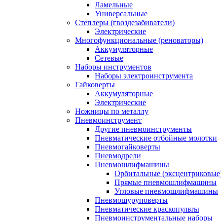
Ламельные
Универсальные
Степлеры (гвоздезабиватели)
Электрические
Многофункциональные (реноваторы)
Аккумуляторные
Сетевые
Наборы инструментов
Наборы электроинструмента
Гайковерты
Аккумуляторные
Электрические
Ножницы по металлу
Пневмоинструмент
Другие пневмоинструменты
Пневматические отбойные молотки
Пневмогайковерты
Пневмодрели
Пневмошлифмашины
Орбитальные (эксцентриковы
Прямые пневмошлифмашины
Угловые пневмошлифмашины
Пневмошуруповерты
Пневматические краскопульты
Пневмоинструментальные наборы