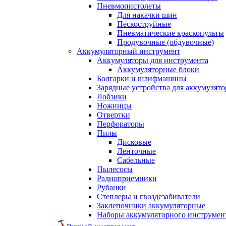
Пневмопистолеты
Для накачки шин
Пескоструйные
Пневматические краскопульты
Продувочные (обдувочные)
Аккумуляторный инструмент
Аккумуляторы для инструмента
Аккумуляторные блоки
Болгарки и шлифмашины
Зарядные устройства для аккумулято
Лобзики
Ножницы
Отвертки
Перфораторы
Пилы
Дисковые
Ленточные
Сабельные
Пылесосы
Радиоприемники
Рубанки
Степлеры и гвоздезабиватели
Заклепочники аккумуляторные
Наборы аккумуляторного инструмен