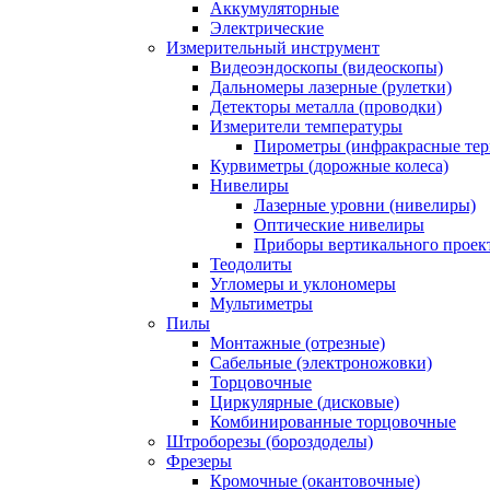
Аккумуляторные
Электрические
Измерительный инструмент
Видеоэндоскопы (видеоскопы)
Дальномеры лазерные (рулетки)
Детекторы металла (проводки)
Измерители температуры
Пирометры (инфракрасные те
Курвиметры (дорожные колеса)
Нивелиры
Лазерные уровни (нивелиры)
Оптические нивелиры
Приборы вертикального проек
Теодолиты
Угломеры и уклономеры
Мультиметры
Пилы
Монтажные (отрезные)
Сабельные (электроножовки)
Торцовочные
Циркулярные (дисковые)
Комбинированные торцовочные
Штроборезы (бороздоделы)
Фрезеры
Кромочные (окантовочные)