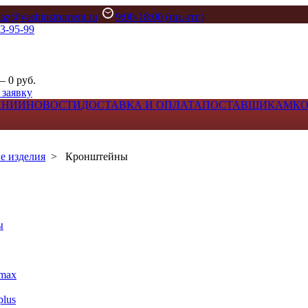
kaz@vashinstrument.ru
9:00-18:00 (пн.-пт.)
33-95-99
– 0 руб.
 заявку
АНИИ
НОВОСТИ
ДОСТАВКА И ОПЛАТА
ПОСТАВЩИКАМ
К
е изделия
>
Кронштейны
ы
max
lus