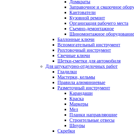
Домкраты
Заправочное и смазочное обор
Кантователи
Кузовной ремонт
Организация рабочего места
Съемно-демонтажное
Шиномонтажное оборудовани
Баллонные ключи
Вспомогательный инструмент
Рихтовочный инструмент
Свечные ключи
Щетки-сметки для автомобиля
Для штукатурно-отделочных работ
Гладилки
Мастерки, кельмы
Правила алюминиевые
Разметочный инструмент
Карандаши
Краска
Маркеры
Мел
Планки направляющие
Строительные отвесы
Шнуры
Скребки