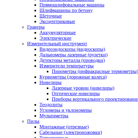
Прямошлифовальные машины
Шлифмашины по бетону
Щеточные
Эксцентриковые
Граверы
Аккумуляторные
Электрические
Измерительный инструмент
Видеоэндоскопы (видеоскопы)
Дальномеры лазерные (рулетки)
Детекторы металла (проводки)
Измерители температуры
Пирометры (инфракрасные термометры
Курвиметры (дорожные колеса)
Нивелиры
Лазерные уровни (нивелиры)
Оптические нивелиры
Приборы вертикального проектировани
Теодолиты
Угломеры и уклономеры
Мультиметры
Пилы
Монтажные (отрезные)
Сабельные (электроножовки)
Торцовочные