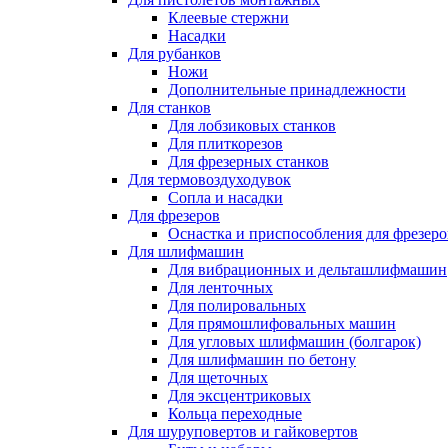
Клеевые стержни
Насадки
Для рубанков
Ножи
Дополнительные принадлежности
Для станков
Для лобзиковых станков
Для плиткорезов
Для фрезерных станков
Для термовоздуходувок
Сопла и насадки
Для фрезеров
Оснастка и приспособления для фрезеро
Для шлифмашин
Для вибрационных и дельташлифмашин
Для ленточных
Для полировальных
Для прямошлифовальных машин
Для угловых шлифмашин (болгарок)
Для шлифмашин по бетону
Для щеточных
Для эксцентриковых
Кольца переходные
Для шуруповертов и гайковертов