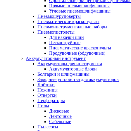
Орбитальные (эксцентриковые) пнев
Прямые пневмошлифмашины
Угловые пневмошлифмашины
Пневмошуруповерты
Пневматические краскопульты
Пневмоинструментальные наборы
Пневмопистолеты
Для накачки шин
Пескоструйные
Пневматические краскопульты
Продувочные (обдувочные)
Аккумуляторный инструмент
Аккумуляторы для инструмента
Аккумуляторные блоки
Болгарки и шлифмашины
Зарядные устройства для аккумуляторов
Лобзики
Ножницы
Отвертки
Перфораторы
Пилы
Дисковые
Ленточные
Сабельные
Пылесосы