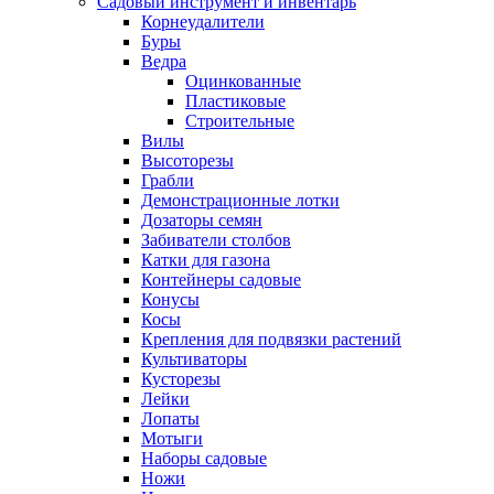
Садовый инструмент и инвентарь
Корнеудалители
Буры
Ведра
Оцинкованные
Пластиковые
Строительные
Вилы
Высоторезы
Грабли
Демонстрационные лотки
Дозаторы семян
Забиватели столбов
Катки для газона
Контейнеры садовые
Конусы
Косы
Крепления для подвязки растений
Культиваторы
Кусторезы
Лейки
Лопаты
Мотыги
Наборы садовые
Ножи