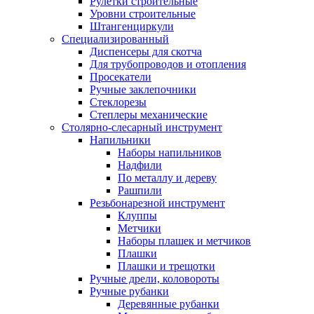
Рулетки строительные
Уровни строительные
Штангенциркули
Специализированный
Диспенсеры для скотча
Для трубопроводов и отопления
Просекатели
Ручные заклепочники
Стеклорезы
Степлеры механические
Столярно-слесарный инструмент
Напильники
Наборы напильников
Надфили
По металлу и дереву
Рашпили
Резьбонарезной инструмент
Клуппы
Метчики
Наборы плашек и метчиков
Плашки
Плашки и трещотки
Ручные дрели, коловороты
Ручные рубанки
Деревянные рубанки