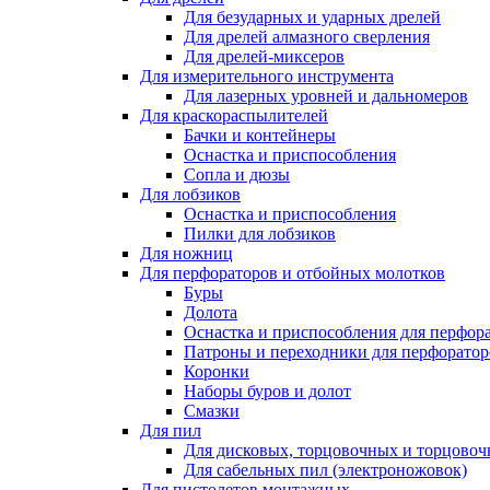
Для безударных и ударных дрелей
Для дрелей алмазного сверления
Для дрелей-миксеров
Для измерительного инструмента
Для лазерных уровней и дальномеров
Для краскораспылителей
Бачки и контейнеры
Оснастка и приспособления
Сопла и дюзы
Для лобзиков
Оснастка и приспособления
Пилки для лобзиков
Для ножниц
Для перфораторов и отбойных молотков
Буры
Долота
Оснастка и приспособления для перфор
Патроны и переходники для перфоратор
Коронки
Наборы буров и долот
Смазки
Для пил
Для дисковых, торцовочных и торцово
Для сабельных пил (электроножовок)
Для пистолетов монтажных