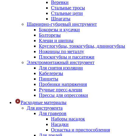
Веревки
Стальные тросы
Стальные цепи
Шпагаты
Шарнирно-губцевый инструмент
Бокорезы и кусачки
Болторезы
Клещи и щипцы
Круглогубцы, тонкогубцы, длинногубцы
Ножницы по металлу
Плоскогубцы и пассатижи
Электромонтажный инструмент
Для снятия изоляции
Кабелерезы
Пинцеты
Пробники напряжения
Ручные пресс-клещи
Прессы для опрессовки
Расходные материалы
Для инструмента
Для граверов
Наборы насадок
Насадки
Оснастка и приспособления
Для дрелей