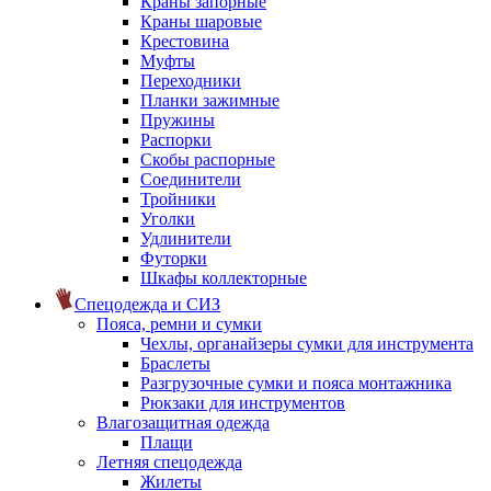
Краны запорные
Краны шаровые
Крестовина
Муфты
Переходники
Планки зажимные
Пружины
Распорки
Скобы распорные
Соединители
Тройники
Уголки
Удлинители
Футорки
Шкафы коллекторные
Спецодежда и СИЗ
Пояса, ремни и сумки
Чехлы, органайзеры сумки для инструмента
Браслеты
Разгрузочные сумки и пояса монтажника
Рюкзаки для инструментов
Влагозащитная одежда
Плащи
Летняя спецодежда
Жилеты