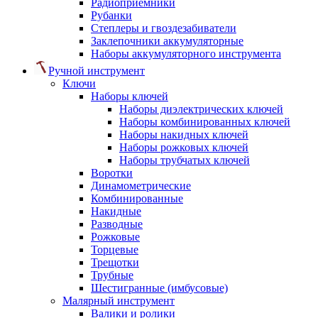
Радиоприемники
Рубанки
Степлеры и гвоздезабиватели
Заклепочники аккумуляторные
Наборы аккумуляторного инструмента
Ручной инструмент
Ключи
Наборы ключей
Наборы диэлектрических ключей
Наборы комбинированных ключей
Наборы накидных ключей
Наборы рожковых ключей
Наборы трубчатых ключей
Воротки
Динамометрические
Комбинированные
Накидные
Разводные
Рожковые
Торцевые
Трещотки
Трубные
Шестигранные (имбусовые)
Малярный инструмент
Валики и ролики