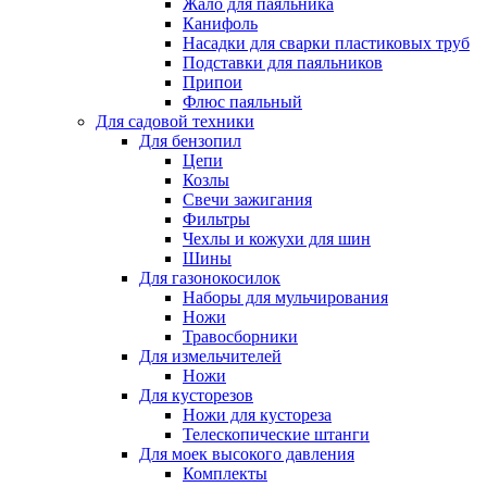
Жало для паяльника
Канифоль
Насадки для сварки пластиковых труб
Подставки для паяльников
Припои
Флюс паяльный
Для садовой техники
Для бензопил
Цепи
Козлы
Свечи зажигания
Фильтры
Чехлы и кожухи для шин
Шины
Для газонокосилок
Наборы для мульчирования
Ножи
Травосборники
Для измельчителей
Ножи
Для кусторезов
Ножи для кустореза
Телескопические штанги
Для моек высокого давления
Комплекты