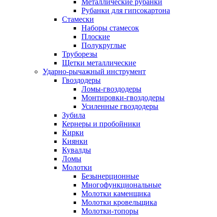
Металлические рубанки
Рубанки для гипсокартона
Стамески
Наборы стамесок
Плоские
Полукруглые
Труборезы
Щетки металлические
Ударно-рычажный инструмент
Гвоздодеры
Ломы-гвоздодеры
Монтировки-гвоздодеры
Усиленные гвоздодеры
Зубила
Кернеры и пробойники
Кирки
Киянки
Кувалды
Ломы
Молотки
Безынерционные
Многофункциональные
Молотки каменщика
Молотки кровельщика
Молотки-топоры