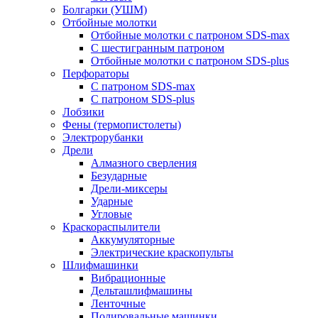
Болгарки (УШМ)
Отбойные молотки
Отбойные молотки с патроном SDS-max
С шестигранным патроном
Отбойные молотки с патроном SDS-plus
Перфораторы
С патроном SDS-max
С патроном SDS-plus
Лобзики
Фены (термопистолеты)
Электрорубанки
Дрели
Алмазного сверления
Безударные
Дрели-миксеры
Ударные
Угловые
Краскораспылители
Аккумуляторные
Электрические краскопульты
Шлифмашинки
Вибрационные
Дельташлифмашины
Ленточные
Полировальные машинки