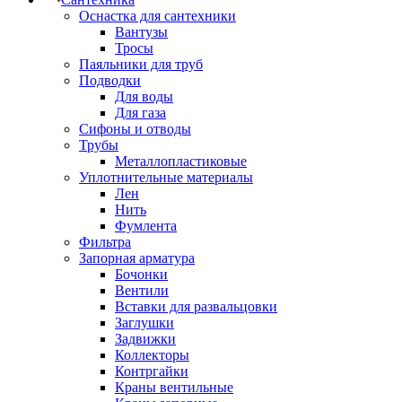
Оснастка для сантехники
Вантузы
Тросы
Паяльники для труб
Подводки
Для воды
Для газа
Сифоны и отводы
Трубы
Металлопластиковые
Уплотнительные материалы
Лен
Нить
Фумлента
Фильтра
Запорная арматура
Бочонки
Вентили
Вставки для развальцовки
Заглушки
Задвижки
Коллекторы
Контргайки
Краны вентильные