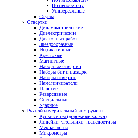
По пенобетону
Универсальные
Стусла
Отвертки
Динамометрические
Диэлектрические
Для точных работ
Звездообразные
Индикаторные
Крестовые
Магнитные
Наборные отвертки
Наборы бит и насадок
Наборы отверток
Намагничиватели
Плоские
Реверсивные
Специальные
Ударные
Ручной измерительный инструмент
Курвиметры (дорожные колеса)
Линейки, угольники, транспортиры
Мерная лента
Микрометры