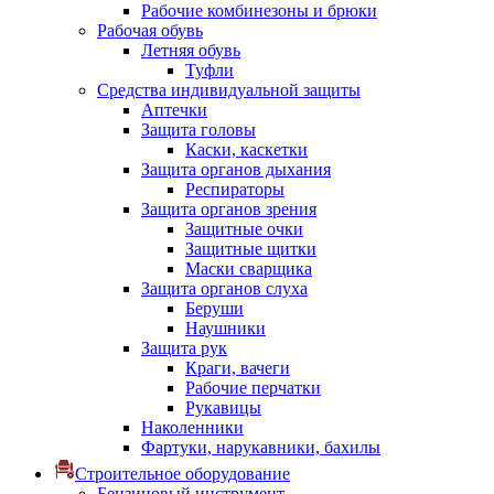
Рабочие комбинезоны и брюки
Рабочая обувь
Летняя обувь
Туфли
Средства индивидуальной защиты
Аптечки
Защита головы
Каски, каскетки
Защита органов дыхания
Респираторы
Защита органов зрения
Защитные очки
Защитные щитки
Маски сварщика
Защита органов слуха
Беруши
Наушники
Защита рук
Краги, вачеги
Рабочие перчатки
Рукавицы
Наколенники
Фартуки, нарукавники, бахилы
Строительное оборудование
Бензиновый инструмент