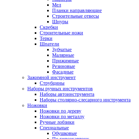
Мел
Планки направляющие
Строительные отвесы
Шнуры
Скребки
Строительные ножи
Терки
Шпатели
Зубчатые
Малярные
Прижимные
Резиновые
Фасадные
Зажимной инструмент
Струбцины
Наборы ручных инструментов
Наборы автоинструмента
Наборы столярно-слесарного инструмента
Ножовки
Ножовки по дереву
Ножовки по металлу
Ручные лобзики
Специальные
Обушковые
По гипсокартону