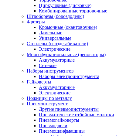
Циркулярные (дисковые)
Комбинированные торцовочные
Штроборезы (бороздоделы)
Фрезеры
Кромочные (окантовочные)
Ламельные
Универсальные
Степлеры (гвоздезабиватели)
Электрические
Многофункциональные (реноваторы)
Аккумуляторные
Сетевые
Наборы инструментов
Наборы электроинструмента
Гайковерты
Аккумуляторные
Электрические
Ножницы по металлу
Пневмоинструмент
Другие пневмоинструменты
Пневматические отбойные молотки
Пневмогайковерты
Пневмодрели
Пневмошлифмашины