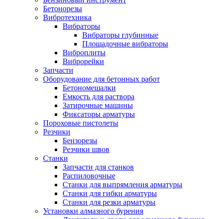
Бетонорезы
Вибротехника
Вибраторы
Вибраторы глубинные
Площадочные вибраторы
Виброплиты
Виброрейки
Запчасти
Оборудование для бетонных работ
Бетономешалки
Емкость для раствора
Затирочные машины
Фиксаторы арматуры
Пороховые пистолеты
Резчики
Бензорезы
Резчики швов
Станки
Запчасти для станков
Распиловочные
Станки для выпрямления арматуры
Станки для гибки арматуры
Станки для резки арматуры
Установки алмазного бурения