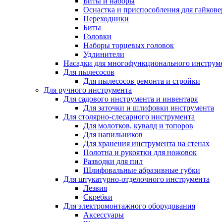
Биты и наборы
Оснастка и приспособления для гайкове
Переходники
Биты
Головки
Наборы торцевых головок
Удлинители
Насадки для многофункционального инструм
Для пылесосов
Для пылесосов ремонта и стройки
Для ручного инструмента
Для садового инструмента и инвентаря
Для заточки и шлифовки инструмента
Для столярно-слесарного инструмента
Для молотков, кувалд и топоров
Для напильников
Для хранения инструмента на стенах
Полотна и рукоятки для ножовок
Разводки для пил
Шлифовальные абразивные губки
Для штукатурно-отделочного инструмента
Лезвия
Скребки
Для электромонтажного оборудования
Аксессуары