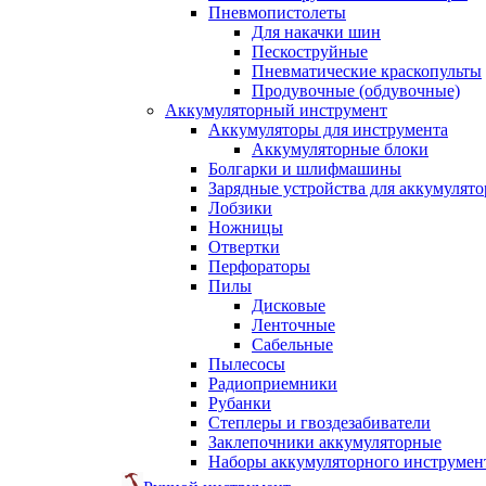
Пневмопистолеты
Для накачки шин
Пескоструйные
Пневматические краскопульты
Продувочные (обдувочные)
Аккумуляторный инструмент
Аккумуляторы для инструмента
Аккумуляторные блоки
Болгарки и шлифмашины
Зарядные устройства для аккумулято
Лобзики
Ножницы
Отвертки
Перфораторы
Пилы
Дисковые
Ленточные
Сабельные
Пылесосы
Радиоприемники
Рубанки
Степлеры и гвоздезабиватели
Заклепочники аккумуляторные
Наборы аккумуляторного инструмен