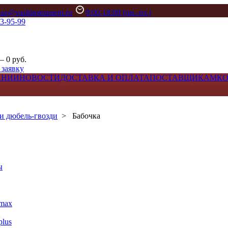
kaz@vashinstrument.ru
9:00-18:00 (пн.-пт.)
33-95-99
– 0 руб.
 заявку
АНИИ
НОВОСТИ
ДОСТАВКА И ОПЛАТА
ПОСТАВЩИКАМ
К
и дюбель-гвозди
>
Бабочка
ы
max
lus