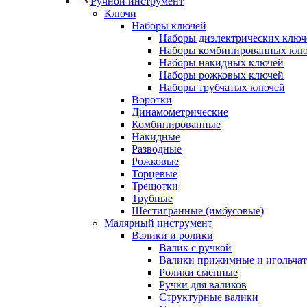
Ручной инструмент
Ключи
Наборы ключей
Наборы диэлектрических ключ
Наборы комбинированных кл
Наборы накидных ключей
Наборы рожковых ключей
Наборы трубчатых ключей
Воротки
Динамометрические
Комбинированные
Накидные
Разводные
Рожковые
Торцевые
Трещотки
Трубные
Шестигранные (имбусовые)
Малярный инструмент
Валики и ролики
Валик с ручкой
Валики прижимные и игольча
Ролики сменные
Ручки для валиков
Структурные валики