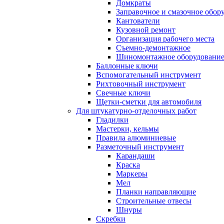
Домкраты
Заправочное и смазочное обор
Кантователи
Кузовной ремонт
Организация рабочего места
Съемно-демонтажное
Шиномонтажное оборудовани
Баллонные ключи
Вспомогательный инструмент
Рихтовочный инструмент
Свечные ключи
Щетки-сметки для автомобиля
Для штукатурно-отделочных работ
Гладилки
Мастерки, кельмы
Правила алюминиевые
Разметочный инструмент
Карандаши
Краска
Маркеры
Мел
Планки направляющие
Строительные отвесы
Шнуры
Скребки