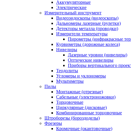
Аккумуляторные
Электрические
Измерительный инструмент
Видеоэндоскопы (видеоскопы)
Дальномеры лазерные (рулетки)
Детекторы металла (проводки)
Измерители температуры
Пирометры (инфракрасные те
Курвиметры (дорожные колеса)
Нивелиры
Лазерные уровни (нивелиры)
Оптические нивелиры
Приборы вертикального проек
Теодолиты
Угломеры и уклономеры
Мультиметры
Пилы
Монтажные (отрезные)
Сабельные (электроножовки)
Торцовочные
Циркулярные (дисковые)
Комбинированные торцовочные
Штроборезы (бороздоделы)
Фрезеры
Кромочные (окантовочные)