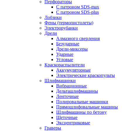
Перфораторы
С патроном SDS-max
С патроном SDS-plus
Лобзики
Фены (термопистолеты)
Электрорубанки
Дрели
Алмазного сверления
Безударные
Дрели-миксеры
Ударные
Угловые
Краскораспылители
Аккумуляторные
Электрические краскопульты
Шлифмашинки
Вибрационные
Дельташлифмашины
Ленточные
Полировальные машинки
Прямошлифовальные машины
Шлифмашины по бетону
Щеточные
Эксцентриковые
Граверы