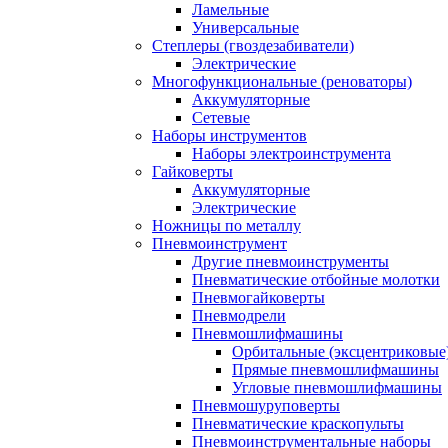
Ламельные
Универсальные
Степлеры (гвоздезабиватели)
Электрические
Многофункциональные (реноваторы)
Аккумуляторные
Сетевые
Наборы инструментов
Наборы электроинструмента
Гайковерты
Аккумуляторные
Электрические
Ножницы по металлу
Пневмоинструмент
Другие пневмоинструменты
Пневматические отбойные молотки
Пневмогайковерты
Пневмодрели
Пневмошлифмашины
Орбитальные (эксцентриковы
Прямые пневмошлифмашины
Угловые пневмошлифмашины
Пневмошуруповерты
Пневматические краскопульты
Пневмоинструментальные наборы