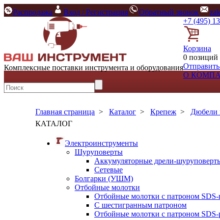
Распродажа
Вход / Регистрация
Обратный звонок
za
+7 (495) 1
Корзина
0 позиций 
Отправить
Комплексные поставки инструмента и оборудования
О КОМП
Главная страница
>
Каталог
>
Крепеж
>
Дюбели 
КАТАЛОГ
Электроинструменты
Шуруповерты
Аккумуляторные дрели-шуруповерт
Сетевые
Болгарки (УШМ)
Отбойные молотки
Отбойные молотки с патроном SDS-
С шестигранным патроном
Отбойные молотки с патроном SDS-p