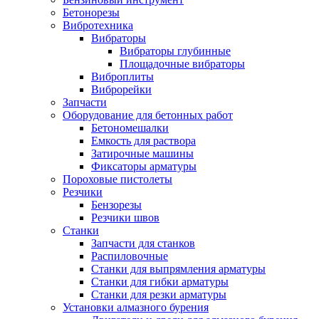
Бетонорезы
Вибротехника
Вибраторы
Вибраторы глубинные
Площадочные вибраторы
Виброплиты
Виброрейки
Запчасти
Оборудование для бетонных работ
Бетономешалки
Емкость для раствора
Затирочные машины
Фиксаторы арматуры
Пороховые пистолеты
Резчики
Бензорезы
Резчики швов
Станки
Запчасти для станков
Распиловочные
Станки для выпрямления арматуры
Станки для гибки арматуры
Станки для резки арматуры
Установки алмазного бурения