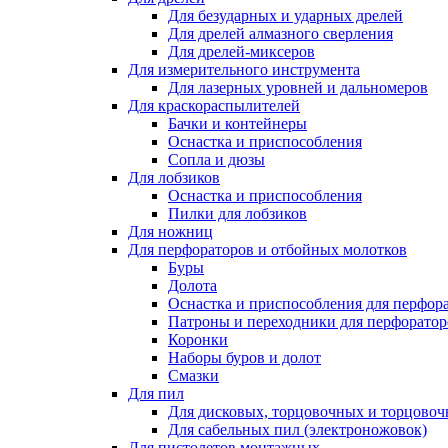
Для безударных и ударных дрелей
Для дрелей алмазного сверления
Для дрелей-миксеров
Для измерительного инструмента
Для лазерных уровней и дальномеров
Для краскораспылителей
Бачки и контейнеры
Оснастка и приспособления
Сопла и дюзы
Для лобзиков
Оснастка и приспособления
Пилки для лобзиков
Для ножниц
Для перфораторов и отбойных молотков
Буры
Долота
Оснастка и приспособления для перфор
Патроны и переходники для перфоратор
Коронки
Наборы буров и долот
Смазки
Для пил
Для дисковых, торцовочных и торцово
Для сабельных пил (электроножовок)
Для пистолетов монтажных