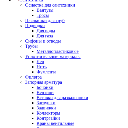
Оснастка для сантехники
Вантузы
Тросы
Паяльники для труб
Подводки
Для воды
Для газа
Сифоны и отводы
Трубы
Металлопластиковые
Уплотнительные материалы
Лен
Нить
Фумлента
Фильтра
Запорная арматура
Бочонки
Вентили
Вставки для развальцовки
Заглушки
Задвижки
Коллекторы
Контргайки
Краны вентильные