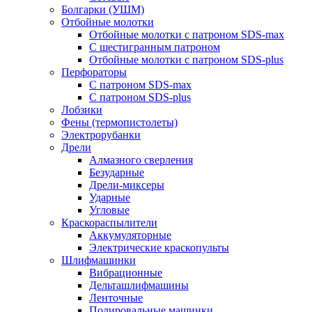
Болгарки (УШМ)
Отбойные молотки
Отбойные молотки с патроном SDS-max
С шестигранным патроном
Отбойные молотки с патроном SDS-plus
Перфораторы
С патроном SDS-max
С патроном SDS-plus
Лобзики
Фены (термопистолеты)
Электрорубанки
Дрели
Алмазного сверления
Безударные
Дрели-миксеры
Ударные
Угловые
Краскораспылители
Аккумуляторные
Электрические краскопульты
Шлифмашинки
Вибрационные
Дельташлифмашины
Ленточные
Полировальные машинки