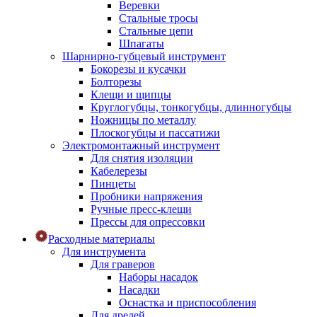
Веревки
Стальные тросы
Стальные цепи
Шпагаты
Шарнирно-губцевый инструмент
Бокорезы и кусачки
Болторезы
Клещи и щипцы
Круглогубцы, тонкогубцы, длинногубцы
Ножницы по металлу
Плоскогубцы и пассатижи
Электромонтажный инструмент
Для снятия изоляции
Кабелерезы
Пинцеты
Пробники напряжения
Ручные пресс-клещи
Прессы для опрессовки
Расходные материалы
Для инструмента
Для граверов
Наборы насадок
Насадки
Оснастка и приспособления
Для дрелей