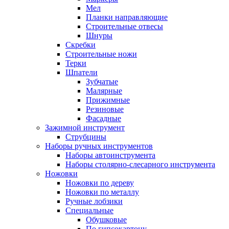
Мел
Планки направляющие
Строительные отвесы
Шнуры
Скребки
Строительные ножи
Терки
Шпатели
Зубчатые
Малярные
Прижимные
Резиновые
Фасадные
Зажимной инструмент
Струбцины
Наборы ручных инструментов
Наборы автоинструмента
Наборы столярно-слесарного инструмента
Ножовки
Ножовки по дереву
Ножовки по металлу
Ручные лобзики
Специальные
Обушковые
По гипсокартону