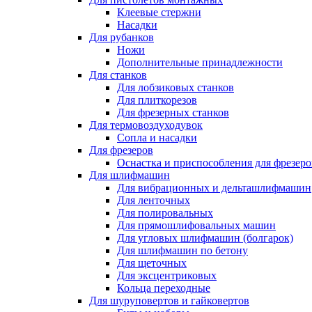
Клеевые стержни
Насадки
Для рубанков
Ножи
Дополнительные принадлежности
Для станков
Для лобзиковых станков
Для плиткорезов
Для фрезерных станков
Для термовоздуходувок
Сопла и насадки
Для фрезеров
Оснастка и приспособления для фрезеро
Для шлифмашин
Для вибрационных и дельташлифмашин
Для ленточных
Для полировальных
Для прямошлифовальных машин
Для угловых шлифмашин (болгарок)
Для шлифмашин по бетону
Для щеточных
Для эксцентриковых
Кольца переходные
Для шуруповертов и гайковертов