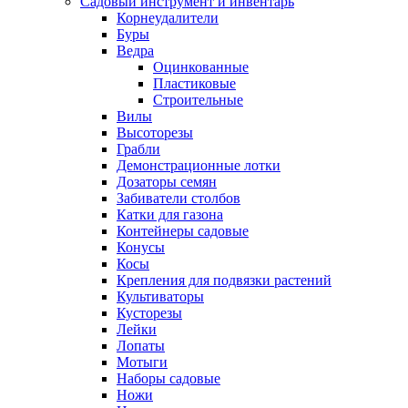
Садовый инструмент и инвентарь
Корнеудалители
Буры
Ведра
Оцинкованные
Пластиковые
Строительные
Вилы
Высоторезы
Грабли
Демонстрационные лотки
Дозаторы семян
Забиватели столбов
Катки для газона
Контейнеры садовые
Конусы
Косы
Крепления для подвязки растений
Культиваторы
Кусторезы
Лейки
Лопаты
Мотыги
Наборы садовые
Ножи