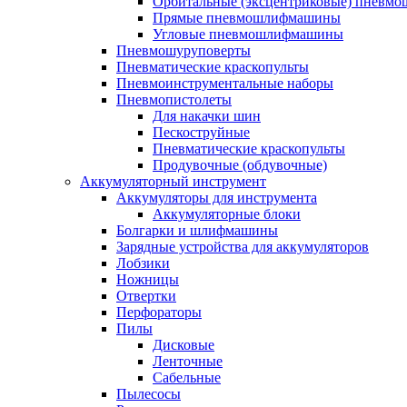
Орбитальные (эксцентриковые) пнев
Прямые пневмошлифмашины
Угловые пневмошлифмашины
Пневмошуруповерты
Пневматические краскопульты
Пневмоинструментальные наборы
Пневмопистолеты
Для накачки шин
Пескоструйные
Пневматические краскопульты
Продувочные (обдувочные)
Аккумуляторный инструмент
Аккумуляторы для инструмента
Аккумуляторные блоки
Болгарки и шлифмашины
Зарядные устройства для аккумуляторов
Лобзики
Ножницы
Отвертки
Перфораторы
Пилы
Дисковые
Ленточные
Сабельные
Пылесосы