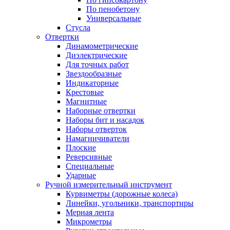
По пенобетону
Универсальные
Стусла
Отвертки
Динамометрические
Диэлектрические
Для точных работ
Звездообразные
Индикаторные
Крестовые
Магнитные
Наборные отвертки
Наборы бит и насадок
Наборы отверток
Намагничиватели
Плоские
Реверсивные
Специальные
Ударные
Ручной измерительный инструмент
Курвиметры (дорожные колеса)
Линейки, угольники, транспортиры
Мерная лента
Микрометры