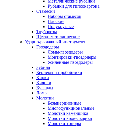
Металлические рубанки
Рубанки для гипсокартона
Стамески
Наборы стамесок
Плоские
Полукруглые
Труборезы
Щетки металлические
Ударно-рычажный инструмент
Гвоздодеры
Ломы-гвоздодеры
Монтировки-гвоздодеры
Усиленные гвоздодеры
Зубила
Кернеры и пробойники
Кирки
Киянки
Кувалды
Ломы
Молотки
Безынерционные
Многофункциональные
Молотки каменщика
Молотки кровельщика
Молотки-топоры