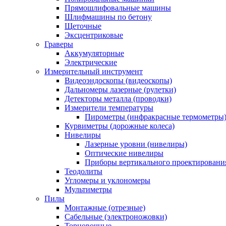
Прямошлифовальные машины
Шлифмашины по бетону
Щеточные
Эксцентриковые
Граверы
Аккумуляторные
Электрические
Измерительный инструмент
Видеоэндоскопы (видеоскопы)
Дальномеры лазерные (рулетки)
Детекторы металла (проводки)
Измерители температуры
Пирометры (инфракрасные термометры
Курвиметры (дорожные колеса)
Нивелиры
Лазерные уровни (нивелиры)
Оптические нивелиры
Приборы вертикального проектировани
Теодолиты
Угломеры и уклономеры
Мультиметры
Пилы
Монтажные (отрезные)
Сабельные (электроножовки)
Торцовочные