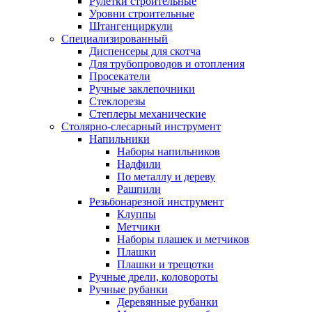
Рулетки строительные
Уровни строительные
Штангенциркули
Специализированный
Диспенсеры для скотча
Для трубопроводов и отопления
Просекатели
Ручные заклепочники
Стеклорезы
Степлеры механические
Столярно-слесарный инструмент
Напильники
Наборы напильников
Надфили
По металлу и дереву
Рашпили
Резьбонарезной инструмент
Клуппы
Метчики
Наборы плашек и метчиков
Плашки
Плашки и трещотки
Ручные дрели, коловороты
Ручные рубанки
Деревянные рубанки