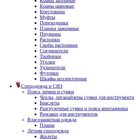
Краны запорные
Краны шаровые
Крестовина
Муфты
Переходники
Планки зажимные
Пружины
Распорки
Скобы распорные
Соединители
Тройники
Уголки
Удлинители
Футорки
Шкафы коллекторные
Спецодежда и СИЗ
Пояса, ремни и сумки
Чехлы, органайзеры сумки для инструмента
Браслеты
Разгрузочные сумки и пояса монтажника
Рюкзаки для инструментов
Влагозащитная одежда
Плащи
Летняя спецодежда
Жилеты