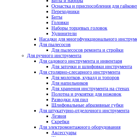
Биты и наборы
Оснастка и приспособления для гайкове
Переходники
Биты
Головки
Наборы торцевых головок
Удлинители
Насадки для многофункционального инструм
Для пылесосов
Для пылесосов ремонта и стройки
Для ручного инструмента
Для садового инструмента и инвентаря
Для заточки и шлифовки инструмента
Для столярно-слесарного инструмента
Для молотков, кувалд и топоров
Для напильников
Для хранения инструмента на стенах
Полотна и рукоятки для ножовок
Разводки для пил
Шлифовальные абразивные губки
Для штукатурно-отделочного инструмента
Лезвия
Скребки
Для электромонтажного оборудования
Аксессуары