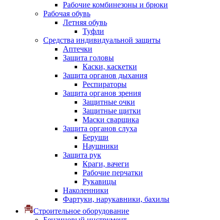
Рабочие комбинезоны и брюки
Рабочая обувь
Летняя обувь
Туфли
Средства индивидуальной защиты
Аптечки
Защита головы
Каски, каскетки
Защита органов дыхания
Респираторы
Защита органов зрения
Защитные очки
Защитные щитки
Маски сварщика
Защита органов слуха
Беруши
Наушники
Защита рук
Краги, вачеги
Рабочие перчатки
Рукавицы
Наколенники
Фартуки, нарукавники, бахилы
Строительное оборудование
Бензиновый инструмент