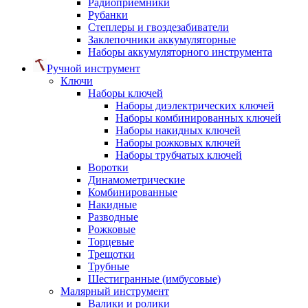
Радиоприемники
Рубанки
Степлеры и гвоздезабиватели
Заклепочники аккумуляторные
Наборы аккумуляторного инструмента
Ручной инструмент
Ключи
Наборы ключей
Наборы диэлектрических ключей
Наборы комбинированных ключей
Наборы накидных ключей
Наборы рожковых ключей
Наборы трубчатых ключей
Воротки
Динамометрические
Комбинированные
Накидные
Разводные
Рожковые
Торцевые
Трещотки
Трубные
Шестигранные (имбусовые)
Малярный инструмент
Валики и ролики