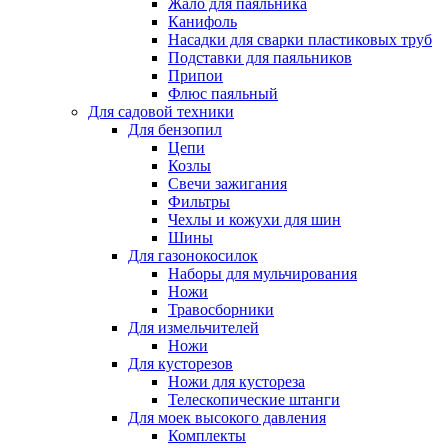
Жало для паяльника
Канифоль
Насадки для сварки пластиковых труб
Подставки для паяльников
Припои
Флюс паяльный
Для садовой техники
Для бензопил
Цепи
Козлы
Свечи зажигания
Фильтры
Чехлы и кожухи для шин
Шины
Для газонокосилок
Наборы для мульчирования
Ножи
Травосборники
Для измельчителей
Ножи
Для кусторезов
Ножи для кустореза
Телескопические штанги
Для моек высокого давления
Комплекты