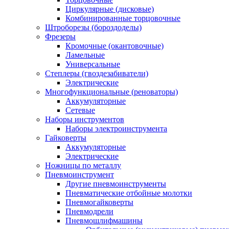
Циркулярные (дисковые)
Комбинированные торцовочные
Штроборезы (бороздоделы)
Фрезеры
Кромочные (окантовочные)
Ламельные
Универсальные
Степлеры (гвоздезабиватели)
Электрические
Многофункциональные (реноваторы)
Аккумуляторные
Сетевые
Наборы инструментов
Наборы электроинструмента
Гайковерты
Аккумуляторные
Электрические
Ножницы по металлу
Пневмоинструмент
Другие пневмоинструменты
Пневматические отбойные молотки
Пневмогайковерты
Пневмодрели
Пневмошлифмашины