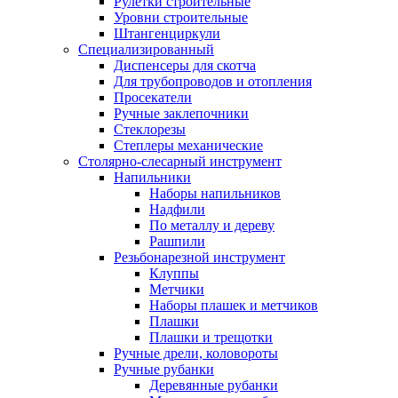
Рулетки строительные
Уровни строительные
Штангенциркули
Специализированный
Диспенсеры для скотча
Для трубопроводов и отопления
Просекатели
Ручные заклепочники
Стеклорезы
Степлеры механические
Столярно-слесарный инструмент
Напильники
Наборы напильников
Надфили
По металлу и дереву
Рашпили
Резьбонарезной инструмент
Клуппы
Метчики
Наборы плашек и метчиков
Плашки
Плашки и трещотки
Ручные дрели, коловороты
Ручные рубанки
Деревянные рубанки