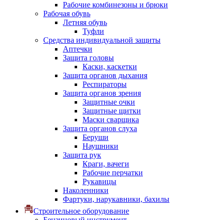
Рабочие комбинезоны и брюки
Рабочая обувь
Летняя обувь
Туфли
Средства индивидуальной защиты
Аптечки
Защита головы
Каски, каскетки
Защита органов дыхания
Респираторы
Защита органов зрения
Защитные очки
Защитные щитки
Маски сварщика
Защита органов слуха
Беруши
Наушники
Защита рук
Краги, вачеги
Рабочие перчатки
Рукавицы
Наколенники
Фартуки, нарукавники, бахилы
Строительное оборудование
Бензиновый инструмент