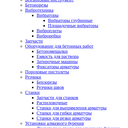
Бетонорезы
Вибротехника
Вибраторы
Вибраторы глубинные
Площадочные вибраторы
Виброплиты
Виброрейки
Запчасти
Оборудование для бетонных работ
Бетономешалки
Емкость для раствора
Затирочные машины
Фиксаторы арматуры
Пороховые пистолеты
Резчики
Бензорезы
Резчики швов
Станки
Запчасти для станков
Распиловочные
Станки для выпрямления арматуры
Станки для гибки арматуры
Станки для резки арматуры
Установки алмазного бурения