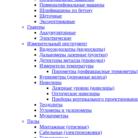
Прямошлифовальные машины
Шлифмашины по бетону
Щеточные
Эксцентриковые
Граверы
Аккумуляторные
Электрические
Измерительный инструмент
Видеоэндоскопы (видеоскопы)
Дальномеры лазерные (рулетки)
Детекторы металла (проводки)
Измерители температуры
Пирометры (инфракрасные термометры
Курвиметры (дорожные колеса)
Нивелиры
Лазерные уровни (нивелиры)
Оптические нивелиры
Приборы вертикального проектировани
Теодолиты
Угломеры и уклономеры
Мультиметры
Пилы
Монтажные (отрезные)
Сабельные (электроножовки)
Торцовочные