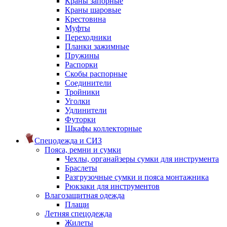
Краны запорные
Краны шаровые
Крестовина
Муфты
Переходники
Планки зажимные
Пружины
Распорки
Скобы распорные
Соединители
Тройники
Уголки
Удлинители
Футорки
Шкафы коллекторные
Спецодежда и СИЗ
Пояса, ремни и сумки
Чехлы, органайзеры сумки для инструмента
Браслеты
Разгрузочные сумки и пояса монтажника
Рюкзаки для инструментов
Влагозащитная одежда
Плащи
Летняя спецодежда
Жилеты