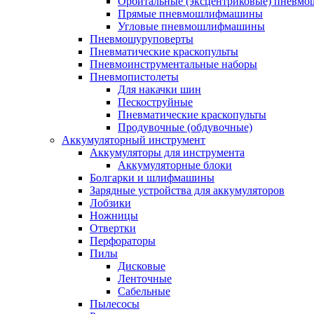
Орбитальные (эксцентриковые) пнев
Прямые пневмошлифмашины
Угловые пневмошлифмашины
Пневмошуруповерты
Пневматические краскопульты
Пневмоинструментальные наборы
Пневмопистолеты
Для накачки шин
Пескоструйные
Пневматические краскопульты
Продувочные (обдувочные)
Аккумуляторный инструмент
Аккумуляторы для инструмента
Аккумуляторные блоки
Болгарки и шлифмашины
Зарядные устройства для аккумуляторов
Лобзики
Ножницы
Отвертки
Перфораторы
Пилы
Дисковые
Ленточные
Сабельные
Пылесосы