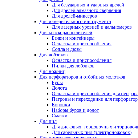
Для безударных и ударных дрелей
Для дрелей алмазного сверления
Для дрелей-миксеров
Для измерительного инструмента
Для лазерных уровней и дальномеров
Для краскораспылителей
Бачки и контейнеры
Оснастка и приспособления
Сопла и дюзы
Для лобзиков
Оснастка и приспособления
Пилки для лобзиков
Для ножниц
Для перфораторов и отбойных молотков
Буры
Долота
Оснастка и приспособления для перфор
Патроны и переходники для перфоратор
Коронки
Наборы буров и долот
Смазки
Для пил
Для дисковых, торцовочных и торцово
Для сабельных пил (электроножовок)
Для пистолетов монтажных