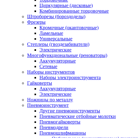
Циркулярные (дисковые)
Комбинированные торцовочные
Штроборезы (бороздоделы)
Фрезеры
Кромочные (окантовочные)
Ламельные
Универсальные
Степлеры (гвоздезабиватели)
Электрические
Многофункциональные (реноваторы)
Аккумуляторные
Сетевые
Наборы инструментов
Наборы электроинструмента
Гайковерты
Аккумуляторные
Электрические
Ножницы по металлу
Пневмоинструмент
Другие пневмоинструменты
Пневматические отбойные молотки
Пневмогайковерты
Пневмодрели
Пневмошлифмашины