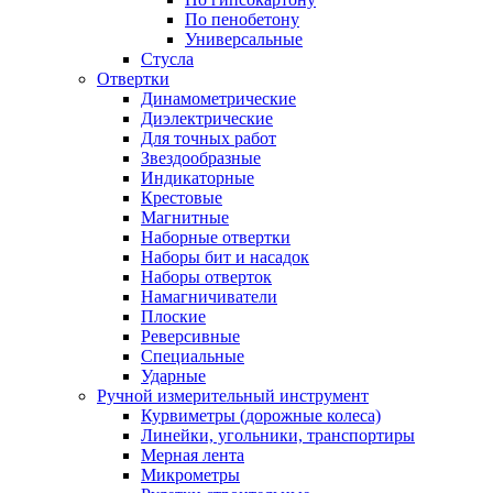
По пенобетону
Универсальные
Стусла
Отвертки
Динамометрические
Диэлектрические
Для точных работ
Звездообразные
Индикаторные
Крестовые
Магнитные
Наборные отвертки
Наборы бит и насадок
Наборы отверток
Намагничиватели
Плоские
Реверсивные
Специальные
Ударные
Ручной измерительный инструмент
Курвиметры (дорожные колеса)
Линейки, угольники, транспортиры
Мерная лента
Микрометры