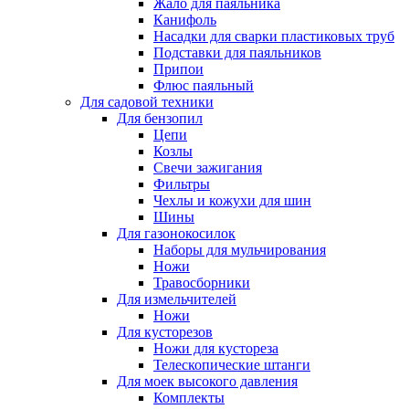
Жало для паяльника
Канифоль
Насадки для сварки пластиковых труб
Подставки для паяльников
Припои
Флюс паяльный
Для садовой техники
Для бензопил
Цепи
Козлы
Свечи зажигания
Фильтры
Чехлы и кожухи для шин
Шины
Для газонокосилок
Наборы для мульчирования
Ножи
Травосборники
Для измельчителей
Ножи
Для кусторезов
Ножи для кустореза
Телескопические штанги
Для моек высокого давления
Комплекты