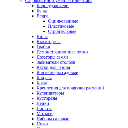
Садовый инструмент и инвентарь
Корнеудалители
Буры
Ведра
Оцинкованные
Пластиковые
Строительные
Вилы
Высоторезы
Грабли
Демонстрационные лотки
Дозаторы семян
Забиватели столбов
Катки для газона
Контейнеры садовые
Конусы
Косы
Крепления для подвязки растений
Культиваторы
Кусторезы
Лейки
Лопаты
Мотыги
Наборы садовые
Ножи