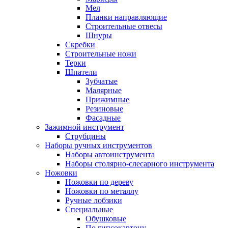
Мел
Планки направляющие
Строительные отвесы
Шнуры
Скребки
Строительные ножи
Терки
Шпатели
Зубчатые
Малярные
Прижимные
Резиновые
Фасадные
Зажимной инструмент
Струбцины
Наборы ручных инструментов
Наборы автоинструмента
Наборы столярно-слесарного инструмента
Ножовки
Ножовки по дереву
Ножовки по металлу
Ручные лобзики
Специальные
Обушковые
По гипсокартону