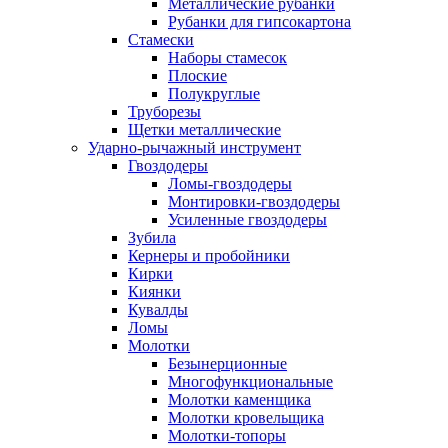
Металлические рубанки
Рубанки для гипсокартона
Стамески
Наборы стамесок
Плоские
Полукруглые
Труборезы
Щетки металлические
Ударно-рычажный инструмент
Гвоздодеры
Ломы-гвоздодеры
Монтировки-гвоздодеры
Усиленные гвоздодеры
Зубила
Кернеры и пробойники
Кирки
Киянки
Кувалды
Ломы
Молотки
Безынерционные
Многофункциональные
Молотки каменщика
Молотки кровельщика
Молотки-топоры