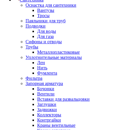
Оснастка для сантехники
Вантузы
Тросы
Паяльники для труб
Подводки
Для воды
Для газа
Сифоны и отводы
Трубы
Металлопластиковые
Уплотнительные материалы
Лен
Нить
Фумлента
Фильтра
Запорная арматура
Бочонки
Вентили
Вставки для развальцовки
Заглушки
Задвижки
Коллекторы
Контргайки
Краны вентильные