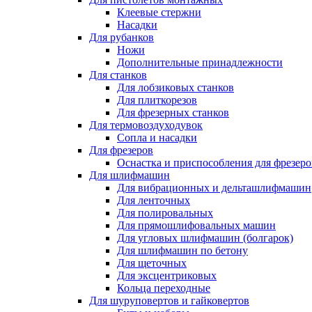
Клеевые стержни
Насадки
Для рубанков
Ножи
Дополнительные принадлежности
Для станков
Для лобзиковых станков
Для плиткорезов
Для фрезерных станков
Для термовоздуходувок
Сопла и насадки
Для фрезеров
Оснастка и приспособления для фрезеро
Для шлифмашин
Для вибрационных и дельташлифмашин
Для ленточных
Для полировальных
Для прямошлифовальных машин
Для угловых шлифмашин (болгарок)
Для шлифмашин по бетону
Для щеточных
Для эксцентриковых
Кольца переходные
Для шуруповертов и гайковертов