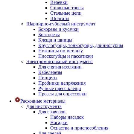
Веревки
Стальные тросы
Стальные цепи
Шпагаты
Шарнирно-губцевый инструмент
Бокорезы и кусачки
Болторезы
Клещи и щипцы
Круглогубцы, тонкогубцы, длинногубцы
Ножницы по металлу
Плоскогубцы и пассатижи
Электромонтажный инструмент
Для снятия изоляции
Кабелерезы
Пинцеты
Пробники напряжения
Ручные пресс-клещи
Прессы для опрессовки
Расходные материалы
Для инструмента
Для граверов
Наборы насадок
Насадки
Оснастка и приспособления
Для дрелей