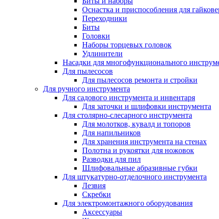
Биты и наборы
Оснастка и приспособления для гайкове
Переходники
Биты
Головки
Наборы торцевых головок
Удлинители
Насадки для многофункционального инструм
Для пылесосов
Для пылесосов ремонта и стройки
Для ручного инструмента
Для садового инструмента и инвентаря
Для заточки и шлифовки инструмента
Для столярно-слесарного инструмента
Для молотков, кувалд и топоров
Для напильников
Для хранения инструмента на стенах
Полотна и рукоятки для ножовок
Разводки для пил
Шлифовальные абразивные губки
Для штукатурно-отделочного инструмента
Лезвия
Скребки
Для электромонтажного оборудования
Аксессуары