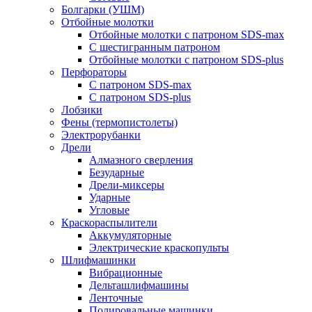
Болгарки (УШМ)
Отбойные молотки
Отбойные молотки с патроном SDS-max
С шестигранным патроном
Отбойные молотки с патроном SDS-plus
Перфораторы
С патроном SDS-max
С патроном SDS-plus
Лобзики
Фены (термопистолеты)
Электрорубанки
Дрели
Алмазного сверления
Безударные
Дрели-миксеры
Ударные
Угловые
Краскораспылители
Аккумуляторные
Электрические краскопульты
Шлифмашинки
Вибрационные
Дельташлифмашины
Ленточные
Полировальные машинки