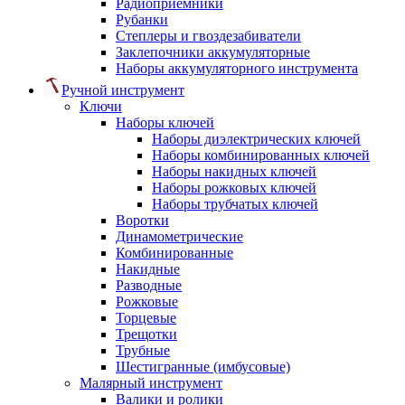
Радиоприемники
Рубанки
Степлеры и гвоздезабиватели
Заклепочники аккумуляторные
Наборы аккумуляторного инструмента
Ручной инструмент
Ключи
Наборы ключей
Наборы диэлектрических ключей
Наборы комбинированных ключей
Наборы накидных ключей
Наборы рожковых ключей
Наборы трубчатых ключей
Воротки
Динамометрические
Комбинированные
Накидные
Разводные
Рожковые
Торцевые
Трещотки
Трубные
Шестигранные (имбусовые)
Малярный инструмент
Валики и ролики