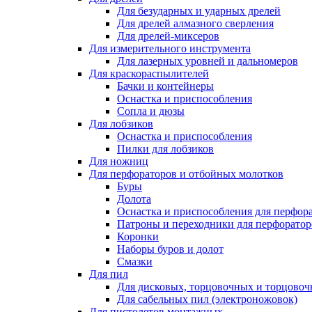
Для безударных и ударных дрелей
Для дрелей алмазного сверления
Для дрелей-миксеров
Для измерительного инструмента
Для лазерных уровней и дальномеров
Для краскораспылителей
Бачки и контейнеры
Оснастка и приспособления
Сопла и дюзы
Для лобзиков
Оснастка и приспособления
Пилки для лобзиков
Для ножниц
Для перфораторов и отбойных молотков
Буры
Долота
Оснастка и приспособления для перфор
Патроны и переходники для перфоратор
Коронки
Наборы буров и долот
Смазки
Для пил
Для дисковых, торцовочных и торцово
Для сабельных пил (электроножовок)
Для пистолетов монтажных