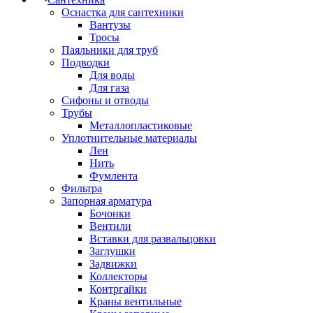
Оснастка для сантехники
Вантузы
Тросы
Паяльники для труб
Подводки
Для воды
Для газа
Сифоны и отводы
Трубы
Металлопластиковые
Уплотнительные материалы
Лен
Нить
Фумлента
Фильтра
Запорная арматура
Бочонки
Вентили
Вставки для развальцовки
Заглушки
Задвижки
Коллекторы
Контргайки
Краны вентильные