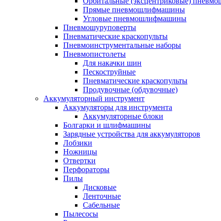
Орбитальные (эксцентриковые) пнев
Прямые пневмошлифмашины
Угловые пневмошлифмашины
Пневмошуруповерты
Пневматические краскопульты
Пневмоинструментальные наборы
Пневмопистолеты
Для накачки шин
Пескоструйные
Пневматические краскопульты
Продувочные (обдувочные)
Аккумуляторный инструмент
Аккумуляторы для инструмента
Аккумуляторные блоки
Болгарки и шлифмашины
Зарядные устройства для аккумуляторов
Лобзики
Ножницы
Отвертки
Перфораторы
Пилы
Дисковые
Ленточные
Сабельные
Пылесосы