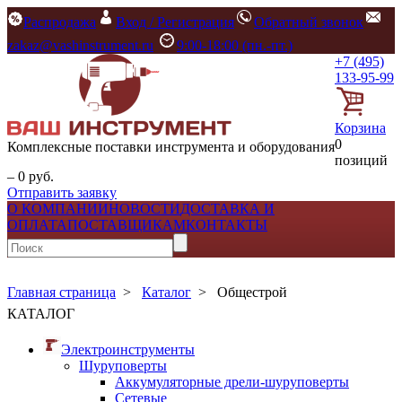
Распродажа
Вход / Регистрация
Обратный звонок
zakaz@vashinstrument.ru
9:00-18:00 (пн.-пт.)
+7 (495)
133-95-99
Корзина
0
Комплексные поставки инструмента и оборудования
позиций
– 0 руб.
Отправить заявку
О КОМПАНИИ
НОВОСТИ
ДОСТАВКА И
ОПЛАТА
ПОСТАВЩИКАМ
КОНТАКТЫ
Главная страница
>
Каталог
>
Общестрой
КАТАЛОГ
Электроинструменты
Шуруповерты
Аккумуляторные дрели-шуруповерты
Сетевые