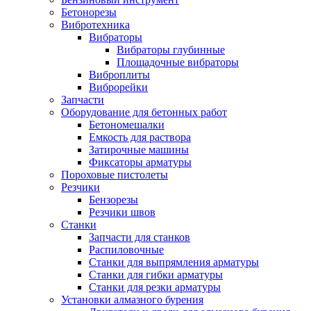
Бетонорезы
Вибротехника
Вибраторы
Вибраторы глубинные
Площадочные вибраторы
Виброплиты
Виброрейки
Запчасти
Оборудование для бетонных работ
Бетономешалки
Емкость для раствора
Затирочные машины
Фиксаторы арматуры
Пороховые пистолеты
Резчики
Бензорезы
Резчики швов
Станки
Запчасти для станков
Распиловочные
Станки для выпрямления арматуры
Станки для гибки арматуры
Станки для резки арматуры
Установки алмазного бурения