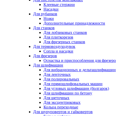
Клеевые стержни
Насадки
Для рубанков
Ножи
Дополнительные принадлежности
Для станков
Для лобзиковых станков
Для плиткорезов
Для фрезерных станков
Для термовоздуходувок
Сопла и насадки
Для фрезеров
Оснастка и приспособления для фрезеро
Для шлифмашин
Для вибрационных и дельташлифмашин
Для ленточных
Для полировальных
Для прямошлифовальных машин
Для угловых шлифмашин (болгарок)
Для шлифмашин по бетону
Для щеточных
Для эксцентриковых
Кольца переходные
Для шуруповертов и гайковертов