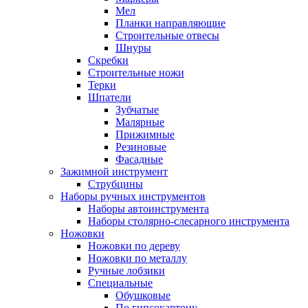
Мел
Планки направляющие
Строительные отвесы
Шнуры
Скребки
Строительные ножи
Терки
Шпатели
Зубчатые
Малярные
Прижимные
Резиновые
Фасадные
Зажимной инструмент
Струбцины
Наборы ручных инструментов
Наборы автоинструмента
Наборы столярно-слесарного инструмента
Ножовки
Ножовки по дереву
Ножовки по металлу
Ручные лобзики
Специальные
Обушковые
По гипсокартону