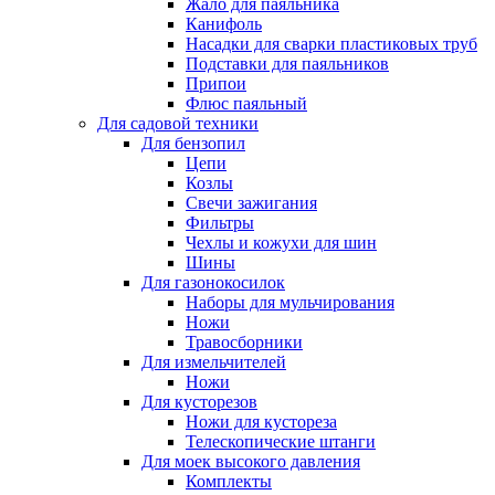
Жало для паяльника
Канифоль
Насадки для сварки пластиковых труб
Подставки для паяльников
Припои
Флюс паяльный
Для садовой техники
Для бензопил
Цепи
Козлы
Свечи зажигания
Фильтры
Чехлы и кожухи для шин
Шины
Для газонокосилок
Наборы для мульчирования
Ножи
Травосборники
Для измельчителей
Ножи
Для кусторезов
Ножи для кустореза
Телескопические штанги
Для моек высокого давления
Комплекты