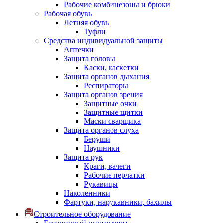
Рабочие комбинезоны и брюки
Рабочая обувь
Летняя обувь
Туфли
Средства индивидуальной защиты
Аптечки
Защита головы
Каски, каскетки
Защита органов дыхания
Респираторы
Защита органов зрения
Защитные очки
Защитные щитки
Маски сварщика
Защита органов слуха
Беруши
Наушники
Защита рук
Краги, вачеги
Рабочие перчатки
Рукавицы
Наколенники
Фартуки, нарукавники, бахилы
Строительное оборудование
Бензиновый инструмент