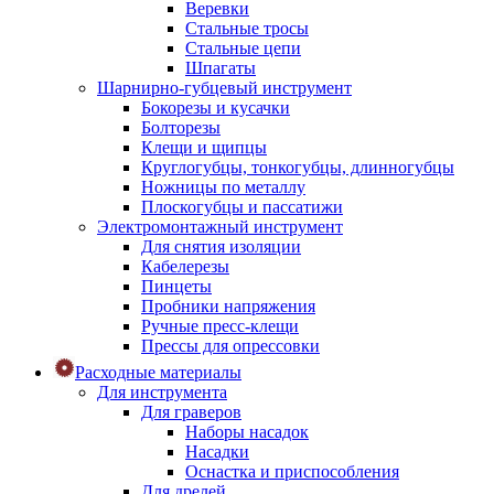
Веревки
Стальные тросы
Стальные цепи
Шпагаты
Шарнирно-губцевый инструмент
Бокорезы и кусачки
Болторезы
Клещи и щипцы
Круглогубцы, тонкогубцы, длинногубцы
Ножницы по металлу
Плоскогубцы и пассатижи
Электромонтажный инструмент
Для снятия изоляции
Кабелерезы
Пинцеты
Пробники напряжения
Ручные пресс-клещи
Прессы для опрессовки
Расходные материалы
Для инструмента
Для граверов
Наборы насадок
Насадки
Оснастка и приспособления
Для дрелей