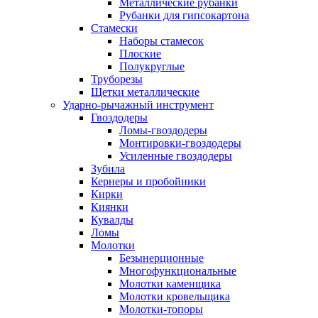
Металлические рубанки
Рубанки для гипсокартона
Стамески
Наборы стамесок
Плоские
Полукруглые
Труборезы
Щетки металлические
Ударно-рычажный инструмент
Гвоздодеры
Ломы-гвоздодеры
Монтировки-гвоздодеры
Усиленные гвоздодеры
Зубила
Кернеры и пробойники
Кирки
Киянки
Кувалды
Ломы
Молотки
Безынерционные
Многофункциональные
Молотки каменщика
Молотки кровельщика
Молотки-топоры