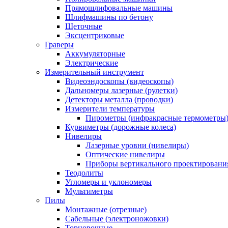
Прямошлифовальные машины
Шлифмашины по бетону
Щеточные
Эксцентриковые
Граверы
Аккумуляторные
Электрические
Измерительный инструмент
Видеоэндоскопы (видеоскопы)
Дальномеры лазерные (рулетки)
Детекторы металла (проводки)
Измерители температуры
Пирометры (инфракрасные термометры
Курвиметры (дорожные колеса)
Нивелиры
Лазерные уровни (нивелиры)
Оптические нивелиры
Приборы вертикального проектировани
Теодолиты
Угломеры и уклономеры
Мультиметры
Пилы
Монтажные (отрезные)
Сабельные (электроножовки)
Торцовочные