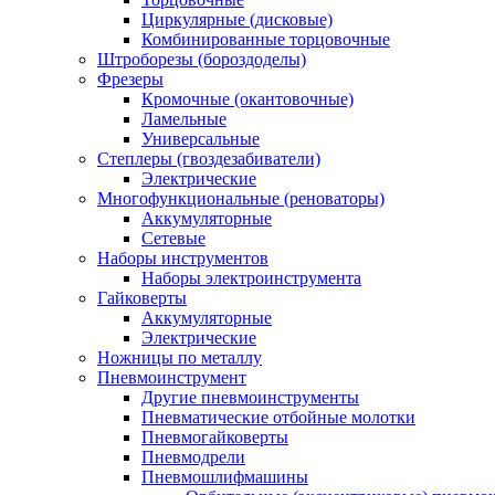
Циркулярные (дисковые)
Комбинированные торцовочные
Штроборезы (бороздоделы)
Фрезеры
Кромочные (окантовочные)
Ламельные
Универсальные
Степлеры (гвоздезабиватели)
Электрические
Многофункциональные (реноваторы)
Аккумуляторные
Сетевые
Наборы инструментов
Наборы электроинструмента
Гайковерты
Аккумуляторные
Электрические
Ножницы по металлу
Пневмоинструмент
Другие пневмоинструменты
Пневматические отбойные молотки
Пневмогайковерты
Пневмодрели
Пневмошлифмашины