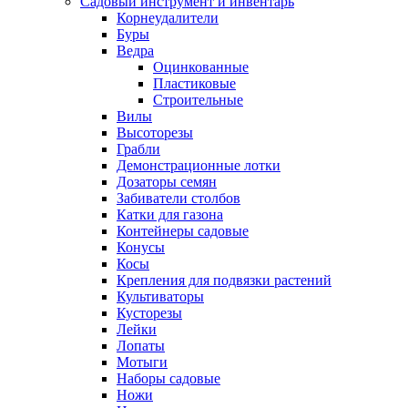
Садовый инструмент и инвентарь
Корнеудалители
Буры
Ведра
Оцинкованные
Пластиковые
Строительные
Вилы
Высоторезы
Грабли
Демонстрационные лотки
Дозаторы семян
Забиватели столбов
Катки для газона
Контейнеры садовые
Конусы
Косы
Крепления для подвязки растений
Культиваторы
Кусторезы
Лейки
Лопаты
Мотыги
Наборы садовые
Ножи