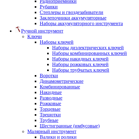
Радиоприемники
Рубанки
Степлеры и гвоздезабиватели
Заклепочники аккумуляторные
Наборы аккумуляторного инструмента
Ручной инструмент
Ключи
Наборы ключей
Наборы диэлектрических ключей
Наборы комбинированных ключей
Наборы накидных ключей
Наборы рожковых ключей
Наборы трубчатых ключей
Воротки
Динамометрические
Комбинированные
Накидные
Разводные
Рожковые
Торцевые
Трещотки
Трубные
Шестигранные (имбусовые)
Малярный инструмент
Валики и ролики