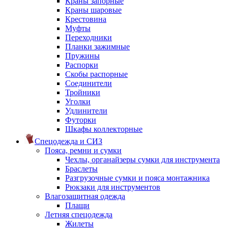
Краны запорные
Краны шаровые
Крестовина
Муфты
Переходники
Планки зажимные
Пружины
Распорки
Скобы распорные
Соединители
Тройники
Уголки
Удлинители
Футорки
Шкафы коллекторные
Спецодежда и СИЗ
Пояса, ремни и сумки
Чехлы, органайзеры сумки для инструмента
Браслеты
Разгрузочные сумки и пояса монтажника
Рюкзаки для инструментов
Влагозащитная одежда
Плащи
Летняя спецодежда
Жилеты