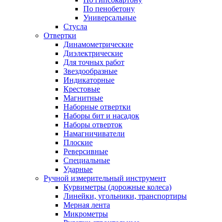
По пенобетону
Универсальные
Стусла
Отвертки
Динамометрические
Диэлектрические
Для точных работ
Звездообразные
Индикаторные
Крестовые
Магнитные
Наборные отвертки
Наборы бит и насадок
Наборы отверток
Намагничиватели
Плоские
Реверсивные
Специальные
Ударные
Ручной измерительный инструмент
Курвиметры (дорожные колеса)
Линейки, угольники, транспортиры
Мерная лента
Микрометры