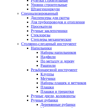
Рулетки строительные
Уровни строительные
Штангенциркули
Специализированный
Диспенсеры для скотча
Для трубопроводов и отопления
Просекатели
Ручные заклепочники
Стеклорезы
Степлеры механические
Столярно-слесарный инструмент
Напильники
Наборы напильников
Надфили
По металлу и дереву
Рашпили
Резьбонарезной инструмент
Клуппы
Метчики
Наборы плашек и метчиков
Плашки
Плашки и трещотки
Ручные дрели, коловороты
Ручные рубанки
Деревянные рубанки