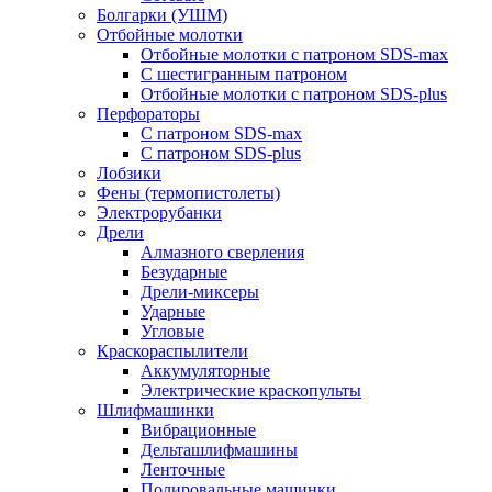
Болгарки (УШМ)
Отбойные молотки
Отбойные молотки с патроном SDS-max
С шестигранным патроном
Отбойные молотки с патроном SDS-plus
Перфораторы
С патроном SDS-max
С патроном SDS-plus
Лобзики
Фены (термопистолеты)
Электрорубанки
Дрели
Алмазного сверления
Безударные
Дрели-миксеры
Ударные
Угловые
Краскораспылители
Аккумуляторные
Электрические краскопульты
Шлифмашинки
Вибрационные
Дельташлифмашины
Ленточные
Полировальные машинки