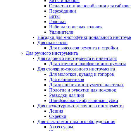
Биты и наборы
Оснастка и приспособления для гайкове
Переходники
Биты
Головки
Наборы торцевых головок
Удлинители
Насадки для многофункционального инструм
Для пылесосов
Для пылесосов ремонта и стройки
Для ручного инструмента
Для садового инструмента и инвентаря
Для заточки и шлифовки инструмента
Для столярно-слесарного инструмента
Для молотков, кувалд и топоров
Для напильников
Для хранения инструмента на стенах
Полотна и рукоятки для ножовок
Разводки для пил
Шлифовальные абразивные губки
Для штукатурно-отделочного инструмента
Лезвия
Скребки
Для электромонтажного оборудования
Аксессуары