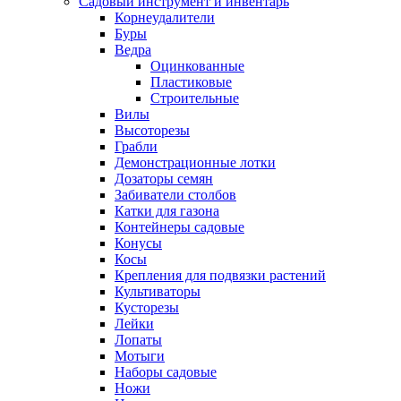
Садовый инструмент и инвентарь
Корнеудалители
Буры
Ведра
Оцинкованные
Пластиковые
Строительные
Вилы
Высоторезы
Грабли
Демонстрационные лотки
Дозаторы семян
Забиватели столбов
Катки для газона
Контейнеры садовые
Конусы
Косы
Крепления для подвязки растений
Культиваторы
Кусторезы
Лейки
Лопаты
Мотыги
Наборы садовые
Ножи