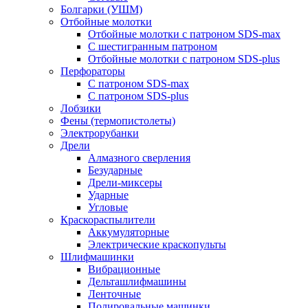
Болгарки (УШМ)
Отбойные молотки
Отбойные молотки с патроном SDS-max
С шестигранным патроном
Отбойные молотки с патроном SDS-plus
Перфораторы
С патроном SDS-max
С патроном SDS-plus
Лобзики
Фены (термопистолеты)
Электрорубанки
Дрели
Алмазного сверления
Безударные
Дрели-миксеры
Ударные
Угловые
Краскораспылители
Аккумуляторные
Электрические краскопульты
Шлифмашинки
Вибрационные
Дельташлифмашины
Ленточные
Полировальные машинки