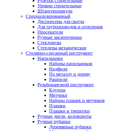
Рулетки строительные
Уровни строительные
Штангенциркули
Специализированный
Диспенсеры для скотча
Для трубопроводов и отопления
Просекатели
Ручные заклепочники
Стеклорезы
Степлеры механические
Столярно-слесарный инструмент
Напильники
Наборы напильников
Надфили
По металлу и дереву
Рашпили
Резьбонарезной инструмент
Клуппы
Метчики
Наборы плашек и метчиков
Плашки
Плашки и трещотки
Ручные дрели, коловороты
Ручные рубанки
Деревянные рубанки