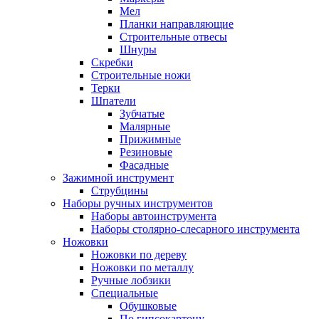
Мел
Планки направляющие
Строительные отвесы
Шнуры
Скребки
Строительные ножи
Терки
Шпатели
Зубчатые
Малярные
Прижимные
Резиновые
Фасадные
Зажимной инструмент
Струбцины
Наборы ручных инструментов
Наборы автоинструмента
Наборы столярно-слесарного инструмента
Ножовки
Ножовки по дереву
Ножовки по металлу
Ручные лобзики
Специальные
Обушковые
По гипсокартону