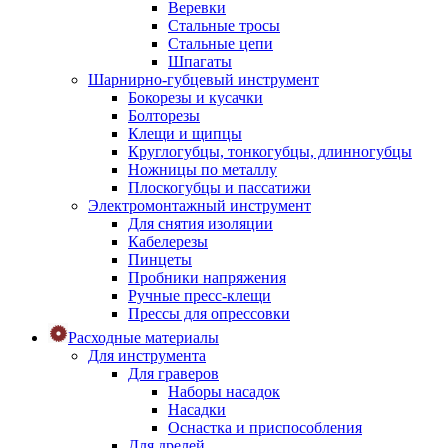
Веревки
Стальные тросы
Стальные цепи
Шпагаты
Шарнирно-губцевый инструмент
Бокорезы и кусачки
Болторезы
Клещи и щипцы
Круглогубцы, тонкогубцы, длинногубцы
Ножницы по металлу
Плоскогубцы и пассатижи
Электромонтажный инструмент
Для снятия изоляции
Кабелерезы
Пинцеты
Пробники напряжения
Ручные пресс-клещи
Прессы для опрессовки
Расходные материалы
Для инструмента
Для граверов
Наборы насадок
Насадки
Оснастка и приспособления
Для дрелей