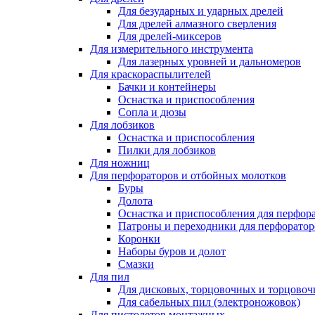
Для безударных и ударных дрелей
Для дрелей алмазного сверления
Для дрелей-миксеров
Для измерительного инструмента
Для лазерных уровней и дальномеров
Для краскораспылителей
Бачки и контейнеры
Оснастка и приспособления
Сопла и дюзы
Для лобзиков
Оснастка и приспособления
Пилки для лобзиков
Для ножниц
Для перфораторов и отбойных молотков
Буры
Долота
Оснастка и приспособления для перфор
Патроны и переходники для перфоратор
Коронки
Наборы буров и долот
Смазки
Для пил
Для дисковых, торцовочных и торцово
Для сабельных пил (электроножовок)
Для пистолетов монтажных