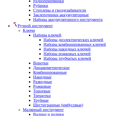
Радиоприемники
Рубанки
Степлеры и гвоздезабиватели
Заклепочники аккумуляторные
Наборы аккумуляторного инструмента
Ручной инструмент
Ключи
Наборы ключей
Наборы диэлектрических ключей
Наборы комбинированных ключей
Наборы накидных ключей
Наборы рожковых ключей
Наборы трубчатых ключей
Воротки
Динамометрические
Комбинированные
Накидные
Разводные
Рожковые
Торцевые
Трещотки
Трубные
Шестигранные (имбусовые)
Малярный инструмент
Валики и ролики