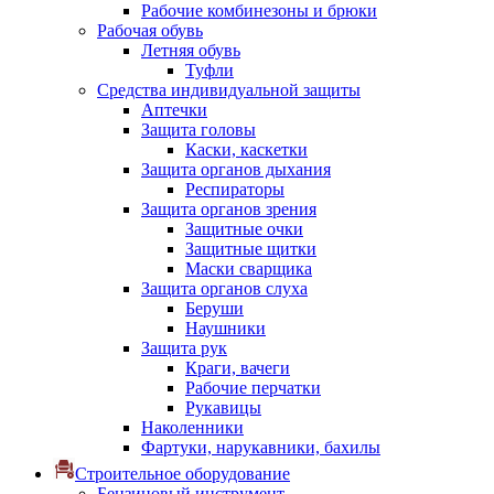
Рабочие комбинезоны и брюки
Рабочая обувь
Летняя обувь
Туфли
Средства индивидуальной защиты
Аптечки
Защита головы
Каски, каскетки
Защита органов дыхания
Респираторы
Защита органов зрения
Защитные очки
Защитные щитки
Маски сварщика
Защита органов слуха
Беруши
Наушники
Защита рук
Краги, вачеги
Рабочие перчатки
Рукавицы
Наколенники
Фартуки, нарукавники, бахилы
Строительное оборудование
Бензиновый инструмент