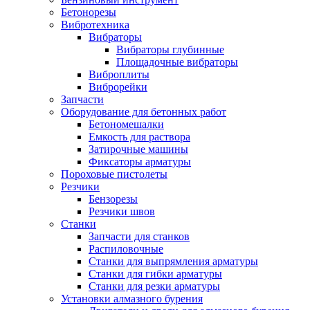
Бетонорезы
Вибротехника
Вибраторы
Вибраторы глубинные
Площадочные вибраторы
Виброплиты
Виброрейки
Запчасти
Оборудование для бетонных работ
Бетономешалки
Емкость для раствора
Затирочные машины
Фиксаторы арматуры
Пороховые пистолеты
Резчики
Бензорезы
Резчики швов
Станки
Запчасти для станков
Распиловочные
Станки для выпрямления арматуры
Станки для гибки арматуры
Станки для резки арматуры
Установки алмазного бурения