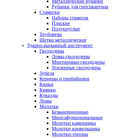
Металлические рубанки
Рубанки для гипсокартона
Стамески
Наборы стамесок
Плоские
Полукруглые
Труборезы
Щетки металлические
Ударно-рычажный инструмент
Гвоздодеры
Ломы-гвоздодеры
Монтировки-гвоздодеры
Усиленные гвоздодеры
Зубила
Кернеры и пробойники
Кирки
Киянки
Кувалды
Ломы
Молотки
Безынерционные
Многофункциональные
Молотки каменщика
Молотки кровельщика
Молотки-топоры