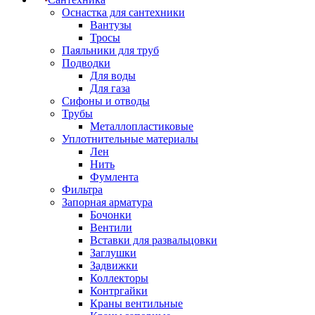
Оснастка для сантехники
Вантузы
Тросы
Паяльники для труб
Подводки
Для воды
Для газа
Сифоны и отводы
Трубы
Металлопластиковые
Уплотнительные материалы
Лен
Нить
Фумлента
Фильтра
Запорная арматура
Бочонки
Вентили
Вставки для развальцовки
Заглушки
Задвижки
Коллекторы
Контргайки
Краны вентильные