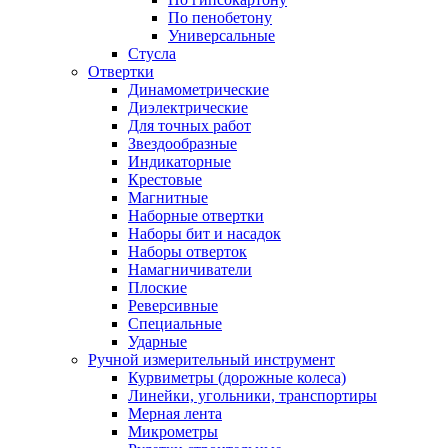
По пенобетону
Универсальные
Стусла
Отвертки
Динамометрические
Диэлектрические
Для точных работ
Звездообразные
Индикаторные
Крестовые
Магнитные
Наборные отвертки
Наборы бит и насадок
Наборы отверток
Намагничиватели
Плоские
Реверсивные
Специальные
Ударные
Ручной измерительный инструмент
Курвиметры (дорожные колеса)
Линейки, угольники, транспортиры
Мерная лента
Микрометры