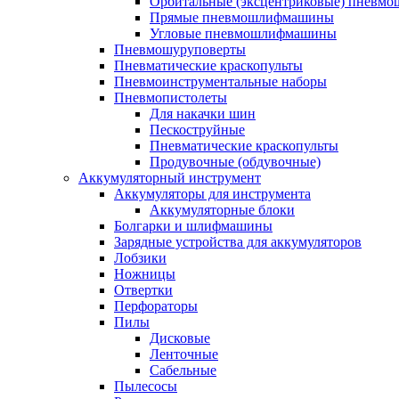
Орбитальные (эксцентриковые) пнев
Прямые пневмошлифмашины
Угловые пневмошлифмашины
Пневмошуруповерты
Пневматические краскопульты
Пневмоинструментальные наборы
Пневмопистолеты
Для накачки шин
Пескоструйные
Пневматические краскопульты
Продувочные (обдувочные)
Аккумуляторный инструмент
Аккумуляторы для инструмента
Аккумуляторные блоки
Болгарки и шлифмашины
Зарядные устройства для аккумуляторов
Лобзики
Ножницы
Отвертки
Перфораторы
Пилы
Дисковые
Ленточные
Сабельные
Пылесосы