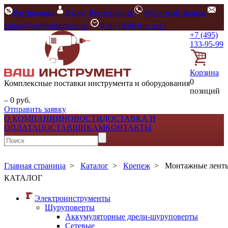
Распродажа
Вход / Регистрация
Обратный звонок
zakaz@vashinstrument.ru
9:00-18:00 (пн.-пт.)
+7 (495)
133-95-99
Корзина
0
Комплексные поставки инструмента и оборудования
позиций
– 0 руб.
Отправить заявку
О КОМПАНИИ
НОВОСТИ
ДОСТАВКА И
ОПЛАТА
ПОСТАВЩИКАМ
КОНТАКТЫ
Главная страница
>
Каталог
>
Крепеж
>
Монтажные ленты
КАТАЛОГ
Электроинструменты
Шуруповерты
Аккумуляторные дрели-шуруповерты
Сетевые