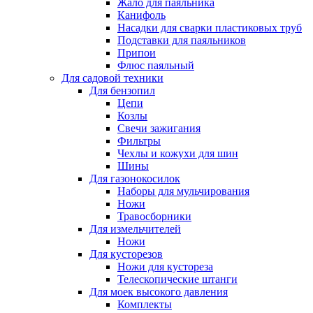
Жало для паяльника
Канифоль
Насадки для сварки пластиковых труб
Подставки для паяльников
Припои
Флюс паяльный
Для садовой техники
Для бензопил
Цепи
Козлы
Свечи зажигания
Фильтры
Чехлы и кожухи для шин
Шины
Для газонокосилок
Наборы для мульчирования
Ножи
Травосборники
Для измельчителей
Ножи
Для кусторезов
Ножи для кустореза
Телескопические штанги
Для моек высокого давления
Комплекты