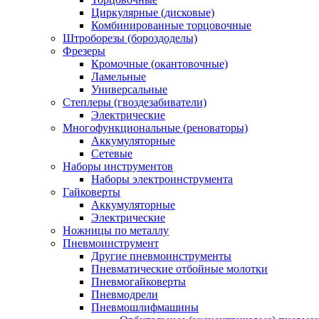
Циркулярные (дисковые)
Комбинированные торцовочные
Штроборезы (бороздоделы)
Фрезеры
Кромочные (окантовочные)
Ламельные
Универсальные
Степлеры (гвоздезабиватели)
Электрические
Многофункциональные (реноваторы)
Аккумуляторные
Сетевые
Наборы инструментов
Наборы электроинструмента
Гайковерты
Аккумуляторные
Электрические
Ножницы по металлу
Пневмоинструмент
Другие пневмоинструменты
Пневматические отбойные молотки
Пневмогайковерты
Пневмодрели
Пневмошлифмашины