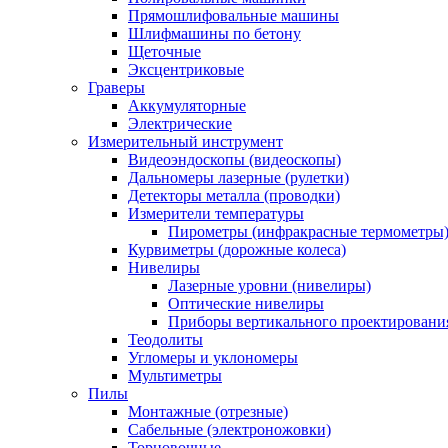
Прямошлифовальные машины
Шлифмашины по бетону
Щеточные
Эксцентриковые
Граверы
Аккумуляторные
Электрические
Измерительный инструмент
Видеоэндоскопы (видеоскопы)
Дальномеры лазерные (рулетки)
Детекторы металла (проводки)
Измерители температуры
Пирометры (инфракрасные термометры
Курвиметры (дорожные колеса)
Нивелиры
Лазерные уровни (нивелиры)
Оптические нивелиры
Приборы вертикального проектировани
Теодолиты
Угломеры и уклономеры
Мультиметры
Пилы
Монтажные (отрезные)
Сабельные (электроножовки)
Торцовочные