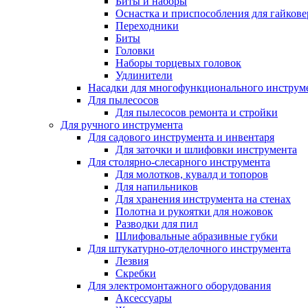
Биты и наборы
Оснастка и приспособления для гайкове
Переходники
Биты
Головки
Наборы торцевых головок
Удлинители
Насадки для многофункционального инструм
Для пылесосов
Для пылесосов ремонта и стройки
Для ручного инструмента
Для садового инструмента и инвентаря
Для заточки и шлифовки инструмента
Для столярно-слесарного инструмента
Для молотков, кувалд и топоров
Для напильников
Для хранения инструмента на стенах
Полотна и рукоятки для ножовок
Разводки для пил
Шлифовальные абразивные губки
Для штукатурно-отделочного инструмента
Лезвия
Скребки
Для электромонтажного оборудования
Аксессуары