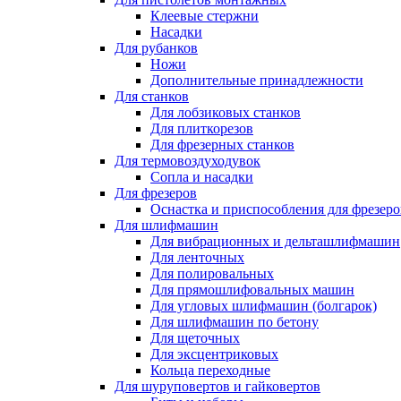
Клеевые стержни
Насадки
Для рубанков
Ножи
Дополнительные принадлежности
Для станков
Для лобзиковых станков
Для плиткорезов
Для фрезерных станков
Для термовоздуходувок
Сопла и насадки
Для фрезеров
Оснастка и приспособления для фрезеро
Для шлифмашин
Для вибрационных и дельташлифмашин
Для ленточных
Для полировальных
Для прямошлифовальных машин
Для угловых шлифмашин (болгарок)
Для шлифмашин по бетону
Для щеточных
Для эксцентриковых
Кольца переходные
Для шуруповертов и гайковертов