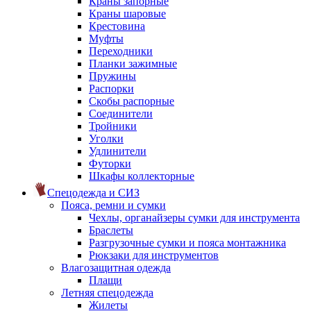
Краны запорные
Краны шаровые
Крестовина
Муфты
Переходники
Планки зажимные
Пружины
Распорки
Скобы распорные
Соединители
Тройники
Уголки
Удлинители
Футорки
Шкафы коллекторные
Спецодежда и СИЗ
Пояса, ремни и сумки
Чехлы, органайзеры сумки для инструмента
Браслеты
Разгрузочные сумки и пояса монтажника
Рюкзаки для инструментов
Влагозащитная одежда
Плащи
Летняя спецодежда
Жилеты