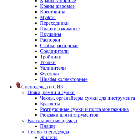
Краны запорные
Краны шаровые
Крестовина
Муфты
Переходники
Планки зажимные
Пружины
Распорки
Скобы распорные
Соединители
Тройники
Уголки
Удлинители
Футорки
Шкафы коллекторные
Спецодежда и СИЗ
Пояса, ремни и сумки
Чехлы, органайзеры сумки для инструмента
Браслеты
Разгрузочные сумки и пояса монтажника
Рюкзаки для инструментов
Влагозащитная одежда
Плащи
Летняя спецодежда
Жилеты