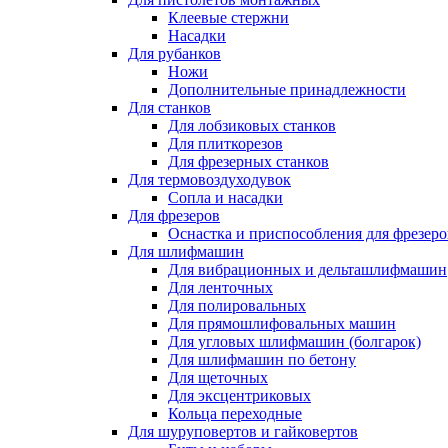
Клеевые стержни
Насадки
Для рубанков
Ножи
Дополнительные принадлежности
Для станков
Для лобзиковых станков
Для плиткорезов
Для фрезерных станков
Для термовоздуходувок
Сопла и насадки
Для фрезеров
Оснастка и приспособления для фрезеро
Для шлифмашин
Для вибрационных и дельташлифмашин
Для ленточных
Для полировальных
Для прямошлифовальных машин
Для угловых шлифмашин (болгарок)
Для шлифмашин по бетону
Для щеточных
Для эксцентриковых
Кольца переходные
Для шуруповертов и гайковертов