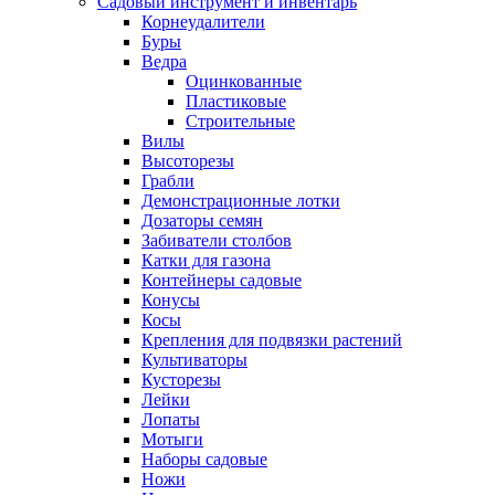
Садовый инструмент и инвентарь
Корнеудалители
Буры
Ведра
Оцинкованные
Пластиковые
Строительные
Вилы
Высоторезы
Грабли
Демонстрационные лотки
Дозаторы семян
Забиватели столбов
Катки для газона
Контейнеры садовые
Конусы
Косы
Крепления для подвязки растений
Культиваторы
Кусторезы
Лейки
Лопаты
Мотыги
Наборы садовые
Ножи