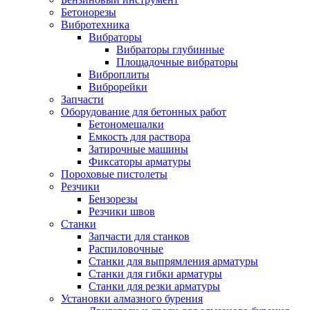
Бетонорезы
Вибротехника
Вибраторы
Вибраторы глубинные
Площадочные вибраторы
Виброплиты
Виброрейки
Запчасти
Оборудование для бетонных работ
Бетономешалки
Емкость для раствора
Затирочные машины
Фиксаторы арматуры
Пороховые пистолеты
Резчики
Бензорезы
Резчики швов
Станки
Запчасти для станков
Распиловочные
Станки для выпрямления арматуры
Станки для гибки арматуры
Станки для резки арматуры
Установки алмазного бурения