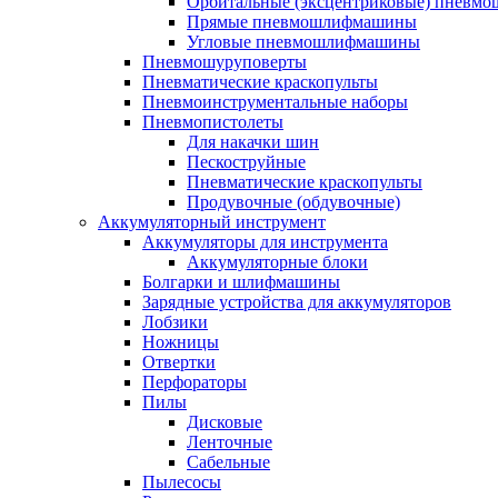
Орбитальные (эксцентриковые) пнев
Прямые пневмошлифмашины
Угловые пневмошлифмашины
Пневмошуруповерты
Пневматические краскопульты
Пневмоинструментальные наборы
Пневмопистолеты
Для накачки шин
Пескоструйные
Пневматические краскопульты
Продувочные (обдувочные)
Аккумуляторный инструмент
Аккумуляторы для инструмента
Аккумуляторные блоки
Болгарки и шлифмашины
Зарядные устройства для аккумуляторов
Лобзики
Ножницы
Отвертки
Перфораторы
Пилы
Дисковые
Ленточные
Сабельные
Пылесосы