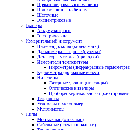
Прямошлифовальные машины
Шлифмашины по бетону
Щеточные
Эксцентриковые
Граверы
Аккумуляторные
Электрические
Измерительный инструмент
Видеоэндоскопы (видеоскопы)
Дальномеры лазерные (рулетки)
Детекторы металла (проводки)
Измерители температуры
Пирометры (инфракрасные термометры
Курвиметры (дорожные колеса)
Нивелиры
Лазерные уровни (нивелиры)
Оптические нивелиры
Приборы вертикального проектировани
Теодолиты
Угломеры и уклономеры
Мультиметры
Пилы
Монтажные (отрезные)
Сабельные (электроножовки)
Торцовочные