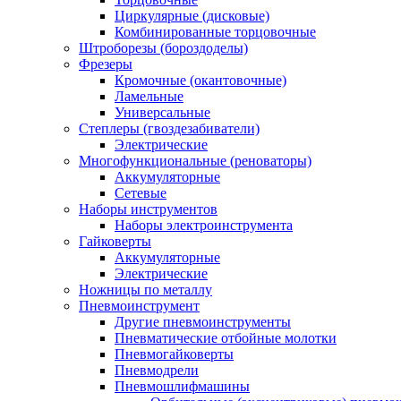
Циркулярные (дисковые)
Комбинированные торцовочные
Штроборезы (бороздоделы)
Фрезеры
Кромочные (окантовочные)
Ламельные
Универсальные
Степлеры (гвоздезабиватели)
Электрические
Многофункциональные (реноваторы)
Аккумуляторные
Сетевые
Наборы инструментов
Наборы электроинструмента
Гайковерты
Аккумуляторные
Электрические
Ножницы по металлу
Пневмоинструмент
Другие пневмоинструменты
Пневматические отбойные молотки
Пневмогайковерты
Пневмодрели
Пневмошлифмашины