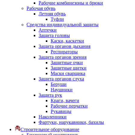
Рабочие комбинезоны и брюки
Рабочая обувь
Летняя обувь
Туфли
Средства индивидуальной защиты
Аптечки
Защита головы
Каски, каскетки
Защита органов дыхания
Респираторы
Защита органов зрения
Защитные очки
Защитные щитки
Маски сварщика
Защита органов слуха
Беруши
Наушники
Защита рук
Краги, вачеги
Рабочие перчатки
Рукавицы
Наколенники
Фартуки, нарукавники, бахилы
Строительное оборудование
Бензиновый инструмент