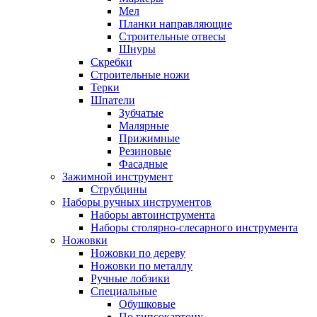
Мел
Планки направляющие
Строительные отвесы
Шнуры
Скребки
Строительные ножи
Терки
Шпатели
Зубчатые
Малярные
Прижимные
Резиновые
Фасадные
Зажимной инструмент
Струбцины
Наборы ручных инструментов
Наборы автоинструмента
Наборы столярно-слесарного инструмента
Ножовки
Ножовки по дереву
Ножовки по металлу
Ручные лобзики
Специальные
Обушковые
По гипсокартону