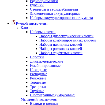
Радиоприемники
Рубанки
Степлеры и гвоздезабиватели
Заклепочники аккумуляторные
Наборы аккумуляторного инструмента
Ручной инструмент
Ключи
Наборы ключей
Наборы диэлектрических ключей
Наборы комбинированных ключей
Наборы накидных ключей
Наборы рожковых ключей
Наборы трубчатых ключей
Воротки
Динамометрические
Комбинированные
Накидные
Разводные
Рожковые
Торцевые
Трещотки
Трубные
Шестигранные (имбусовые)
Малярный инструмент
Валики и ролики