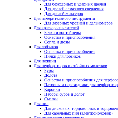
Для безударных и ударных дрелей
Для дрелей алмазного сверления
Для дрелей-миксеров
Для измерительного инструмента
Для лазерных уровней и дальномеров
Для краскораспылителей
Бачки и контейнеры
Оснастка и приспособления
Сопла и дюзы
Для лобзиков
Оснастка и приспособления
Пилки для лобзиков
Для ножниц
Для перфораторов и отбойных молотков
Буры
Долота
Оснастка и приспособления для перфор
Патроны и переходники для перфоратор
Коронки
Наборы буров и долот
Смазки
Для пил
Для дисковых, торцовочных и торцово
Для сабельных пил (электроножовок)
Для пистолетов монтажных