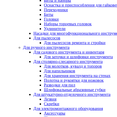
Биты и наборы
Оснастка и приспособления для гайкове
Переходники
Биты
Головки
Наборы торцевых головок
Удлинители
Насадки для многофункционального инструм
Для пылесосов
Для пылесосов ремонта и стройки
Для ручного инструмента
Для садового инструмента и инвентаря
Для заточки и шлифовки инструмента
Для столярно-слесарного инструмента
Для молотков, кувалд и топоров
Для напильников
Для хранения инструмента на стенах
Полотна и рукоятки для ножовок
Разводки для пил
Шлифовальные абразивные губки
Для штукатурно-отделочного инструмента
Лезвия
Скребки
Для электромонтажного оборудования
Аксессуары