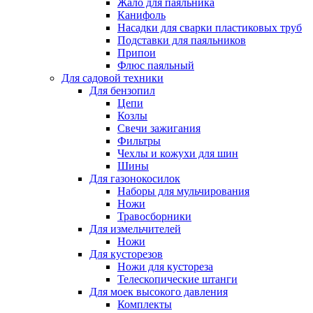
Жало для паяльника
Канифоль
Насадки для сварки пластиковых труб
Подставки для паяльников
Припои
Флюс паяльный
Для садовой техники
Для бензопил
Цепи
Козлы
Свечи зажигания
Фильтры
Чехлы и кожухи для шин
Шины
Для газонокосилок
Наборы для мульчирования
Ножи
Травосборники
Для измельчителей
Ножи
Для кусторезов
Ножи для кустореза
Телескопические штанги
Для моек высокого давления
Комплекты