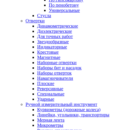
По пенобетону
Универсальные
Стусла
Отвертки
Динамометрические
Диэлектрические
Для точных работ
Звездообразные
Индикаторные
Крестовые
Магнитные
Наборные отвертки
Наборы бит и насадок
Наборы отверток
Намагничиватели
Плоские
Реверсивные
Специальные
Ударные
Ручной измерительный инструмент
Курвиметры (дорожные колеса)
Линейки, угольники, транспортиры
Мерная лента
Микрометры