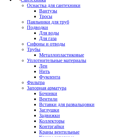
Оснастка для сантехники
Вантузы
Тросы
Паяльники для труб
Подводки
Для воды
Для газа
Сифоны и отводы
Трубы
Металлопластиковые
Уплотнительные материалы
Лен
Нить
Фумлента
Фильтра
Запорная арматура
Бочонки
Вентили
Вставки для развальцовки
Заглушки
Задвижки
Коллекторы
Контргайки
Краны вентильные