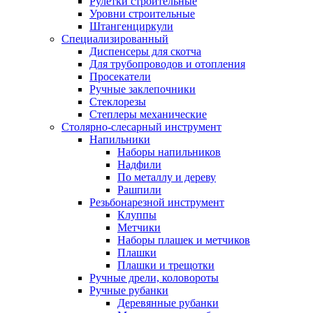
Рулетки строительные
Уровни строительные
Штангенциркули
Специализированный
Диспенсеры для скотча
Для трубопроводов и отопления
Просекатели
Ручные заклепочники
Стеклорезы
Степлеры механические
Столярно-слесарный инструмент
Напильники
Наборы напильников
Надфили
По металлу и дереву
Рашпили
Резьбонарезной инструмент
Клуппы
Метчики
Наборы плашек и метчиков
Плашки
Плашки и трещотки
Ручные дрели, коловороты
Ручные рубанки
Деревянные рубанки