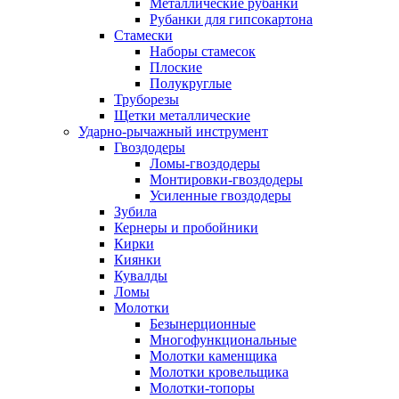
Металлические рубанки
Рубанки для гипсокартона
Стамески
Наборы стамесок
Плоские
Полукруглые
Труборезы
Щетки металлические
Ударно-рычажный инструмент
Гвоздодеры
Ломы-гвоздодеры
Монтировки-гвоздодеры
Усиленные гвоздодеры
Зубила
Кернеры и пробойники
Кирки
Киянки
Кувалды
Ломы
Молотки
Безынерционные
Многофункциональные
Молотки каменщика
Молотки кровельщика
Молотки-топоры