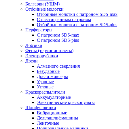
Болгарки (УШМ)
Отбойные молотки
Отбойные молотки с патроном SDS-max
С шестигранным патроном
Отбойные молотки с патроном SDS-plus
Перфораторы
С патроном SDS-max
С патроном SDS-plus
Лобзики
Фены (термопистолеты)
Электрорубанки
Дрели
Алмазного сверления
Безударные
Дрели-миксеры
Ударные
Угловые
Краскораспылители
Аккумуляторные
Электрические краскопульты
Шлифмашинки
Вибрационные
Дельташлифмашины
Ленточные
Полировальные машинки