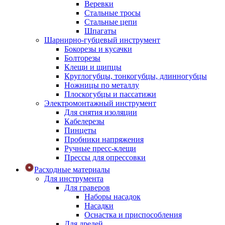
Веревки
Стальные тросы
Стальные цепи
Шпагаты
Шарнирно-губцевый инструмент
Бокорезы и кусачки
Болторезы
Клещи и щипцы
Круглогубцы, тонкогубцы, длинногубцы
Ножницы по металлу
Плоскогубцы и пассатижи
Электромонтажный инструмент
Для снятия изоляции
Кабелерезы
Пинцеты
Пробники напряжения
Ручные пресс-клещи
Прессы для опрессовки
Расходные материалы
Для инструмента
Для граверов
Наборы насадок
Насадки
Оснастка и приспособления
Для дрелей