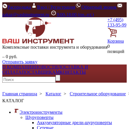
Распродажа
Вход / Регистрация
Обратный звонок
zakaz@vashinstrument.ru
9:00-18:00 (пн.-пт.)
+7 (495)
133-95-99
Корзина
0
Комплексные поставки инструмента и оборудования
позиций
– 0 руб.
Отправить заявку
О КОМПАНИИ
НОВОСТИ
ДОСТАВКА И
ОПЛАТА
ПОСТАВЩИКАМ
КОНТАКТЫ
Главная страница
>
Каталог
>
Строительное оборудование
КАТАЛОГ
Электроинструменты
Шуруповерты
Аккумуляторные дрели-шуруповерты
Сетевые