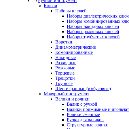
Ручной инструмент
Ключи
Наборы ключей
Наборы диэлектрических ключ
Наборы комбинированных кл
Наборы накидных ключей
Наборы рожковых ключей
Наборы трубчатых ключей
Воротки
Динамометрические
Комбинированные
Накидные
Разводные
Рожковые
Торцевые
Трещотки
Трубные
Шестигранные (имбусовые)
Малярный инструмент
Валики и ролики
Валик с ручкой
Валики прижимные и игольча
Ролики сменные
Ручки для валиков
Структурные валики