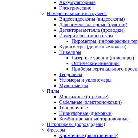
Аккумуляторные
Электрические
Измерительный инструмент
Видеоэндоскопы (видеоскопы)
Дальномеры лазерные (рулетки)
Детекторы металла (проводки)
Измерители температуры
Пирометры (инфракрасные те
Курвиметры (дорожные колеса)
Нивелиры
Лазерные уровни (нивелиры)
Оптические нивелиры
Приборы вертикального проек
Теодолиты
Угломеры и уклономеры
Мультиметры
Пилы
Монтажные (отрезные)
Сабельные (электроножовки)
Торцовочные
Циркулярные (дисковые)
Комбинированные торцовочные
Штроборезы (бороздоделы)
Фрезеры
Кромочные (окантовочные)