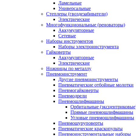
Ламельные
Универсальные
Степлеры (гвоздезабиватели)
Электрические
Многофункциональные (реноваторы)
Аккумуляторные
Сетевые
Наборы инструментов
Наборы электроинструмента
Гайковерты
Аккумуляторные
Электрические
Ножницы по металлу
Пневмоинструмент
Другие пневмоинструменты
Пневматические отбойные молотки
Пневмогайковерты
Пневмодрели
Пневмошлифмашины
Орбитальные (эксцентриковы
Прямые пневмошлифмашины
Угловые пневмошлифмашины
Пневмошуруповерты
Пневматические краскопульты
Пневмоинструментальные наборы