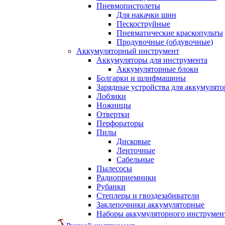
Пневмопистолеты
Для накачки шин
Пескоструйные
Пневматические краскопульты
Продувочные (обдувочные)
Аккумуляторный инструмент
Аккумуляторы для инструмента
Аккумуляторные блоки
Болгарки и шлифмашины
Зарядные устройства для аккумулято
Лобзики
Ножницы
Отвертки
Перфораторы
Пилы
Дисковые
Ленточные
Сабельные
Пылесосы
Радиоприемники
Рубанки
Степлеры и гвоздезабиватели
Заклепочники аккумуляторные
Наборы аккумуляторного инструмен