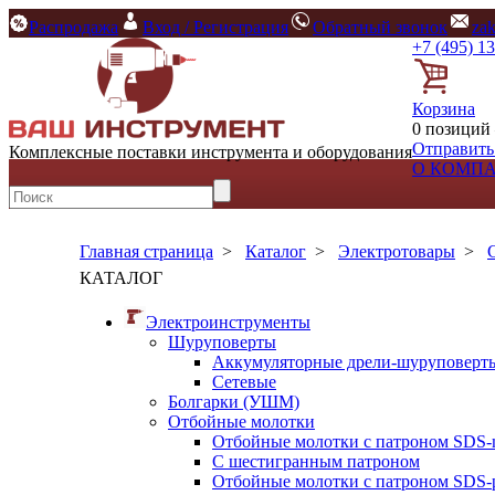
Распродажа
Вход / Регистрация
Обратный звонок
za
+7 (495) 1
Корзина
0 позиций 
Отправить
Комплексные поставки инструмента и оборудования
О КОМП
Главная страница
>
Каталог
>
Электротовары
>
КАТАЛОГ
Электроинструменты
Шуруповерты
Аккумуляторные дрели-шуруповерт
Сетевые
Болгарки (УШМ)
Отбойные молотки
Отбойные молотки с патроном SDS-
С шестигранным патроном
Отбойные молотки с патроном SDS-p