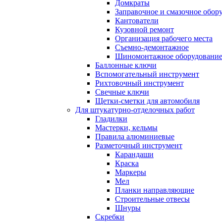
Домкраты
Заправочное и смазочное обор
Кантователи
Кузовной ремонт
Организация рабочего места
Съемно-демонтажное
Шиномонтажное оборудовани
Баллонные ключи
Вспомогательный инструмент
Рихтовочный инструмент
Свечные ключи
Щетки-сметки для автомобиля
Для штукатурно-отделочных работ
Гладилки
Мастерки, кельмы
Правила алюминиевые
Разметочный инструмент
Карандаши
Краска
Маркеры
Мел
Планки направляющие
Строительные отвесы
Шнуры
Скребки