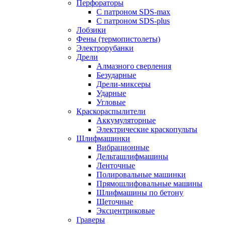
Перфораторы
С патроном SDS-max
С патроном SDS-plus
Лобзики
Фены (термопистолеты)
Электрорубанки
Дрели
Алмазного сверления
Безударные
Дрели-миксеры
Ударные
Угловые
Краскораспылители
Аккумуляторные
Электрические краскопульты
Шлифмашинки
Вибрационные
Дельташлифмашины
Ленточные
Полировальные машинки
Прямошлифовальные машины
Шлифмашины по бетону
Щеточные
Эксцентриковые
Граверы