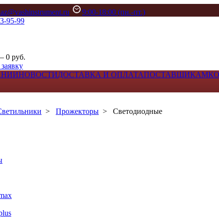
kaz@vashinstrument.ru
9:00-18:00 (пн.-пт.)
33-95-99
– 0 руб.
 заявку
АНИИ
НОВОСТИ
ДОСТАВКА И ОПЛАТА
ПОСТАВЩИКАМ
К
Светильники
>
Прожекторы
>
Светодиодные
ы
max
lus