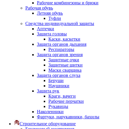
Рабочие комбинезоны и брюки
Рабочая обувь
Летняя обувь
Туфли
Средства индивидуальной защиты
Аптечки
Защита головы
Каски, каскетки
Защита органов дыхания
Респираторы
Защита органов зрения
Защитные очки
Защитные щитки
Маски сварщика
Защита органов слуха
Беруши
Наушники
Защита рук
Краги, вачеги
Рабочие перчатки
Рукавицы
Наколенники
Фартуки, нарукавники, бахилы
Строительное оборудование
Бензиновый инструмент