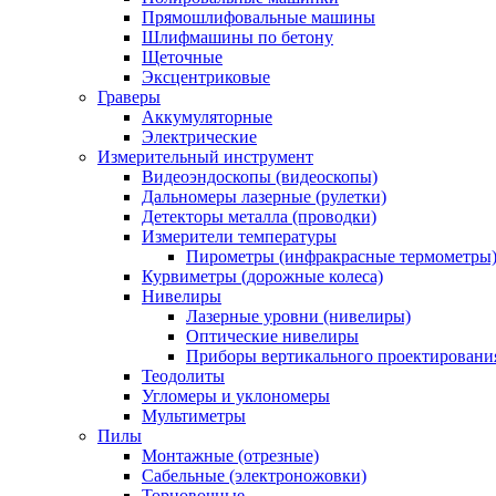
Прямошлифовальные машины
Шлифмашины по бетону
Щеточные
Эксцентриковые
Граверы
Аккумуляторные
Электрические
Измерительный инструмент
Видеоэндоскопы (видеоскопы)
Дальномеры лазерные (рулетки)
Детекторы металла (проводки)
Измерители температуры
Пирометры (инфракрасные термометры
Курвиметры (дорожные колеса)
Нивелиры
Лазерные уровни (нивелиры)
Оптические нивелиры
Приборы вертикального проектировани
Теодолиты
Угломеры и уклономеры
Мультиметры
Пилы
Монтажные (отрезные)
Сабельные (электроножовки)
Торцовочные