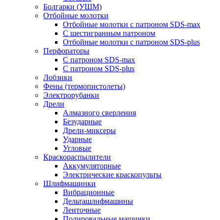
Болгарки (УШМ)
Отбойные молотки
Отбойные молотки с патроном SDS-max
С шестигранным патроном
Отбойные молотки с патроном SDS-plus
Перфораторы
С патроном SDS-max
С патроном SDS-plus
Лобзики
Фены (термопистолеты)
Электрорубанки
Дрели
Алмазного сверления
Безударные
Дрели-миксеры
Ударные
Угловые
Краскораспылители
Аккумуляторные
Электрические краскопульты
Шлифмашинки
Вибрационные
Дельташлифмашины
Ленточные
Полировальные машинки