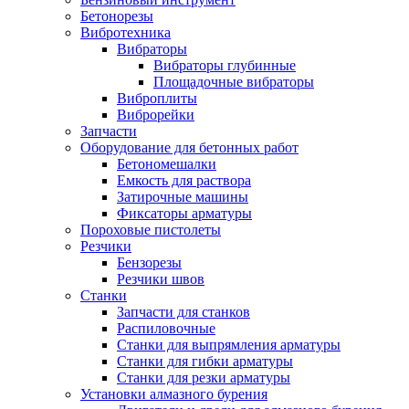
Бетонорезы
Вибротехника
Вибраторы
Вибраторы глубинные
Площадочные вибраторы
Виброплиты
Виброрейки
Запчасти
Оборудование для бетонных работ
Бетономешалки
Емкость для раствора
Затирочные машины
Фиксаторы арматуры
Пороховые пистолеты
Резчики
Бензорезы
Резчики швов
Станки
Запчасти для станков
Распиловочные
Станки для выпрямления арматуры
Станки для гибки арматуры
Станки для резки арматуры
Установки алмазного бурения