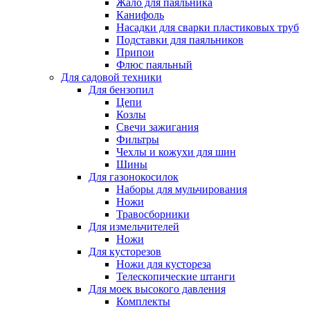
Жало для паяльника
Канифоль
Насадки для сварки пластиковых труб
Подставки для паяльников
Припои
Флюс паяльный
Для садовой техники
Для бензопил
Цепи
Козлы
Свечи зажигания
Фильтры
Чехлы и кожухи для шин
Шины
Для газонокосилок
Наборы для мульчирования
Ножи
Травосборники
Для измельчителей
Ножи
Для кусторезов
Ножи для кустореза
Телескопические штанги
Для моек высокого давления
Комплекты