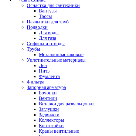
Оснастка для сантехники
Вантузы
Тросы
Паяльники для труб
Подводки
Для воды
Для газа
Сифоны и отводы
Трубы
Металлопластиковые
Уплотнительные материалы
Лен
Нить
Фумлента
Фильтра
Запорная арматура
Бочонки
Вентили
Вставки для развальцовки
Заглушки
Задвижки
Коллекторы
Контргайки
Краны вентильные