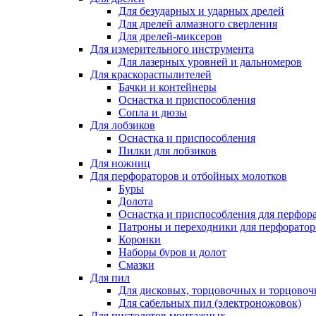
Для безударных и ударных дрелей
Для дрелей алмазного сверления
Для дрелей-миксеров
Для измерительного инструмента
Для лазерных уровней и дальномеров
Для краскораспылителей
Бачки и контейнеры
Оснастка и приспособления
Сопла и дюзы
Для лобзиков
Оснастка и приспособления
Пилки для лобзиков
Для ножниц
Для перфораторов и отбойных молотков
Буры
Долота
Оснастка и приспособления для перфор
Патроны и переходники для перфоратор
Коронки
Наборы буров и долот
Смазки
Для пил
Для дисковых, торцовочных и торцово
Для сабельных пил (электроножовок)
Для пистолетов монтажных