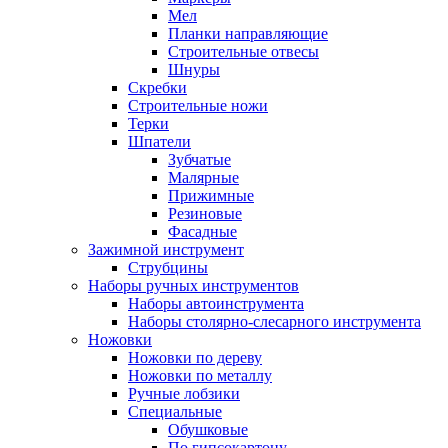
Мел
Планки направляющие
Строительные отвесы
Шнуры
Скребки
Строительные ножи
Терки
Шпатели
Зубчатые
Малярные
Прижимные
Резиновые
Фасадные
Зажимной инструмент
Струбцины
Наборы ручных инструментов
Наборы автоинструмента
Наборы столярно-слесарного инструмента
Ножовки
Ножовки по дереву
Ножовки по металлу
Ручные лобзики
Специальные
Обушковые
По гипсокартону