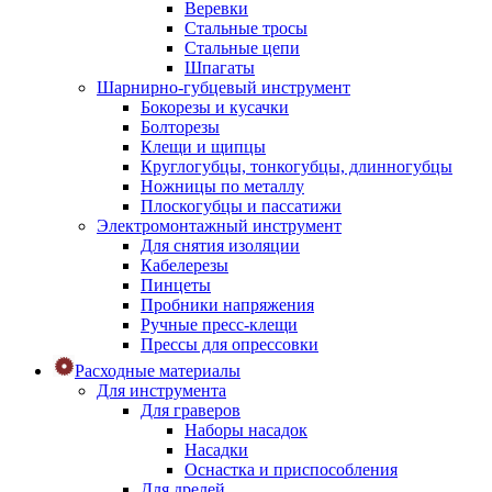
Веревки
Стальные тросы
Стальные цепи
Шпагаты
Шарнирно-губцевый инструмент
Бокорезы и кусачки
Болторезы
Клещи и щипцы
Круглогубцы, тонкогубцы, длинногубцы
Ножницы по металлу
Плоскогубцы и пассатижи
Электромонтажный инструмент
Для снятия изоляции
Кабелерезы
Пинцеты
Пробники напряжения
Ручные пресс-клещи
Прессы для опрессовки
Расходные материалы
Для инструмента
Для граверов
Наборы насадок
Насадки
Оснастка и приспособления
Для дрелей