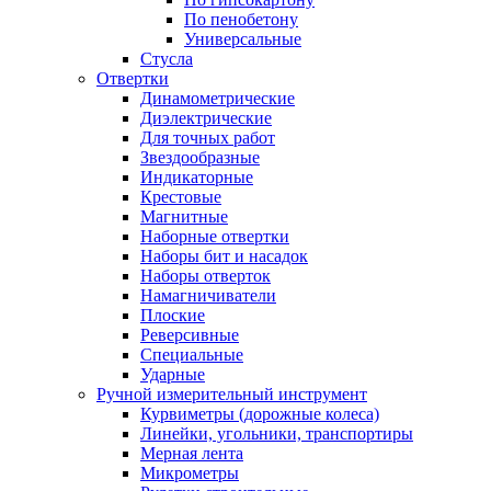
По пенобетону
Универсальные
Стусла
Отвертки
Динамометрические
Диэлектрические
Для точных работ
Звездообразные
Индикаторные
Крестовые
Магнитные
Наборные отвертки
Наборы бит и насадок
Наборы отверток
Намагничиватели
Плоские
Реверсивные
Специальные
Ударные
Ручной измерительный инструмент
Курвиметры (дорожные колеса)
Линейки, угольники, транспортиры
Мерная лента
Микрометры