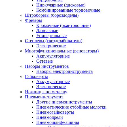
Циркулярные (дисковые)
Комбинированные торцовочные
Штроборезы (бороздоделы)
Фрезеры
Кромочные (окантовочные)
Ламельные
Универсальные
Степлеры (гвоздезабиватели)
Электрические
Многофункциональные (реноваторы)
Аккумуляторные
Сетевые
Наборы инструментов
Наборы электроинструмента
Гайковерты
Аккумуляторные
Электрические
Ножницы по металлу
Пневмоинструмент
Другие пневмоинструменты
Пневматические отбойные молотки
Пневмогайковерты
Пневмодрели
Пневмошлифмашины