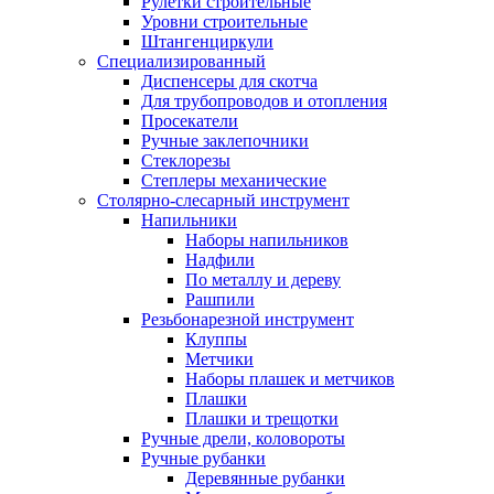
Рулетки строительные
Уровни строительные
Штангенциркули
Специализированный
Диспенсеры для скотча
Для трубопроводов и отопления
Просекатели
Ручные заклепочники
Стеклорезы
Степлеры механические
Столярно-слесарный инструмент
Напильники
Наборы напильников
Надфили
По металлу и дереву
Рашпили
Резьбонарезной инструмент
Клуппы
Метчики
Наборы плашек и метчиков
Плашки
Плашки и трещотки
Ручные дрели, коловороты
Ручные рубанки
Деревянные рубанки