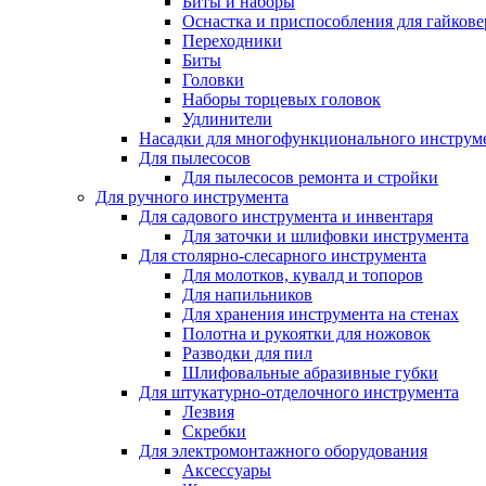
Биты и наборы
Оснастка и приспособления для гайкове
Переходники
Биты
Головки
Наборы торцевых головок
Удлинители
Насадки для многофункционального инструм
Для пылесосов
Для пылесосов ремонта и стройки
Для ручного инструмента
Для садового инструмента и инвентаря
Для заточки и шлифовки инструмента
Для столярно-слесарного инструмента
Для молотков, кувалд и топоров
Для напильников
Для хранения инструмента на стенах
Полотна и рукоятки для ножовок
Разводки для пил
Шлифовальные абразивные губки
Для штукатурно-отделочного инструмента
Лезвия
Скребки
Для электромонтажного оборудования
Аксессуары