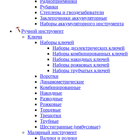
Радиоприемники
Рубанки
Степлеры и гвоздезабиватели
Заклепочники аккумуляторные
Наборы аккумуляторного инструмента
Ручной инструмент
Ключи
Наборы ключей
Наборы диэлектрических ключей
Наборы комбинированных ключей
Наборы накидных ключей
Наборы рожковых ключей
Наборы трубчатых ключей
Воротки
Динамометрические
Комбинированные
Накидные
Разводные
Рожковые
Торцевые
Трещотки
Трубные
Шестигранные (имбусовые)
Малярный инструмент
Валики и ролики