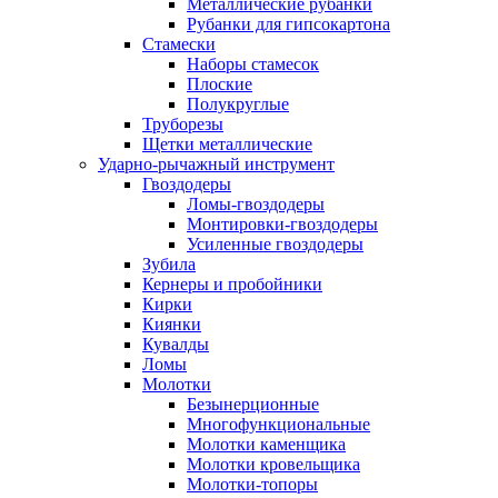
Металлические рубанки
Рубанки для гипсокартона
Стамески
Наборы стамесок
Плоские
Полукруглые
Труборезы
Щетки металлические
Ударно-рычажный инструмент
Гвоздодеры
Ломы-гвоздодеры
Монтировки-гвоздодеры
Усиленные гвоздодеры
Зубила
Кернеры и пробойники
Кирки
Киянки
Кувалды
Ломы
Молотки
Безынерционные
Многофункциональные
Молотки каменщика
Молотки кровельщика
Молотки-топоры