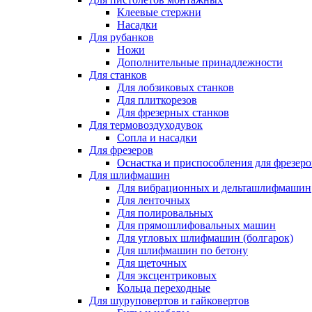
Клеевые стержни
Насадки
Для рубанков
Ножи
Дополнительные принадлежности
Для станков
Для лобзиковых станков
Для плиткорезов
Для фрезерных станков
Для термовоздуходувок
Сопла и насадки
Для фрезеров
Оснастка и приспособления для фрезеро
Для шлифмашин
Для вибрационных и дельташлифмашин
Для ленточных
Для полировальных
Для прямошлифовальных машин
Для угловых шлифмашин (болгарок)
Для шлифмашин по бетону
Для щеточных
Для эксцентриковых
Кольца переходные
Для шуруповертов и гайковертов