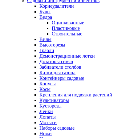
Садовый инструмент и инвентарь
Корнеудалители
Буры
Ведра
Оцинкованные
Пластиковые
Строительные
Вилы
Высоторезы
Грабли
Демонстрационные лотки
Дозаторы семян
Забиватели столбов
Катки для газона
Контейнеры садовые
Конусы
Косы
Крепления для подвязки растений
Культиваторы
Кусторезы
Лейки
Лопаты
Мотыги
Наборы садовые
Ножи