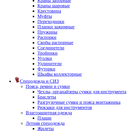
Краны запорные
Краны шаровые
Крестовина
Муфты
Переходники
Планки зажимные
Пружины
Распорки
Скобы распорные
Соединители
Тройники
Уголки
Удлинители
Футорки
Шкафы коллекторные
Спецодежда и СИЗ
Пояса, ремни и сумки
Чехлы, органайзеры сумки для инструмента
Браслеты
Разгрузочные сумки и пояса монтажника
Рюкзаки для инструментов
Влагозащитная одежда
Плащи
Летняя спецодежда
Жилеты