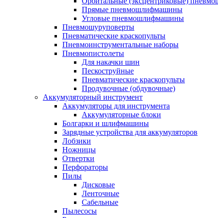
Орбитальные (эксцентриковые) пнев
Прямые пневмошлифмашины
Угловые пневмошлифмашины
Пневмошуруповерты
Пневматические краскопульты
Пневмоинструментальные наборы
Пневмопистолеты
Для накачки шин
Пескоструйные
Пневматические краскопульты
Продувочные (обдувочные)
Аккумуляторный инструмент
Аккумуляторы для инструмента
Аккумуляторные блоки
Болгарки и шлифмашины
Зарядные устройства для аккумуляторов
Лобзики
Ножницы
Отвертки
Перфораторы
Пилы
Дисковые
Ленточные
Сабельные
Пылесосы