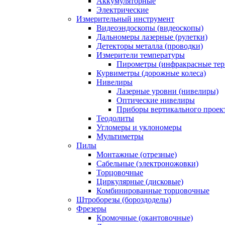
Аккумуляторные
Электрические
Измерительный инструмент
Видеоэндоскопы (видеоскопы)
Дальномеры лазерные (рулетки)
Детекторы металла (проводки)
Измерители температуры
Пирометры (инфракрасные те
Курвиметры (дорожные колеса)
Нивелиры
Лазерные уровни (нивелиры)
Оптические нивелиры
Приборы вертикального проек
Теодолиты
Угломеры и уклономеры
Мультиметры
Пилы
Монтажные (отрезные)
Сабельные (электроножовки)
Торцовочные
Циркулярные (дисковые)
Комбинированные торцовочные
Штроборезы (бороздоделы)
Фрезеры
Кромочные (окантовочные)