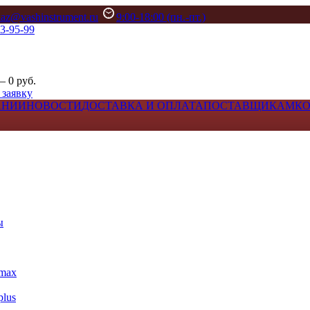
kaz@vashinstrument.ru
9:00-18:00 (пн.-пт.)
33-95-99
– 0 руб.
 заявку
АНИИ
НОВОСТИ
ДОСТАВКА И ОПЛАТА
ПОСТАВЩИКАМ
К
ы
max
lus