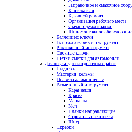
Заправочное и смазочное обор
Кантователи
Кузовной ремонт
Организация рабочего места
Съемно-демонтажное
Шиномонтажное оборудовани
Баллонные ключи
Вспомогательный инструмент
Рихтовочный инструмент
Свечные ключи
Щетки-сметки для автомобиля
Для штукатурно-отделочных работ
Гладилки
Мастерки, кельмы
Правила алюминиевые
Разметочный инструмент
Карандаши
Краска
Маркеры
Мел
Планки направляющие
Строительные отвесы
Шнуры
Скребки