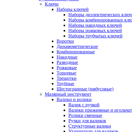
Ключи
Наборы ключей
Наборы диэлектрических ключ
Наборы комбинированных кл
Наборы накидных ключей
Наборы рожковых ключей
Наборы трубчатых ключей
Воротки
Динамометрические
Комбинированные
Накидные
Разводные
Рожковые
Торцевые
Трещотки
Трубные
Шестигранные (имбусовые)
Малярный инструмент
Валики и ролики
Валик с ручкой
Валики прижимные и игольча
Ролики сменные
Ручки для валиков
Структурные валики
Удлинители для валиков