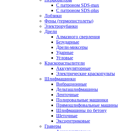
С патроном SDS-max
С патроном SDS-plus
Лобзики
Фены (термопистолеты)
Электрорубанки
Дрели
Алмазного сверления
Безударные
Дрели-миксеры
Ударные
Угловые
Краскораспылители
Аккумуляторные
Электрические краскопульты
Шлифмашинки
Вибрационные
Дельташлифмашины
Ленточные
Полировальные машинки
Прямошлифовальные машины
Шлифмашины по бетону
Щеточные
Эксцентриковые
Граверы