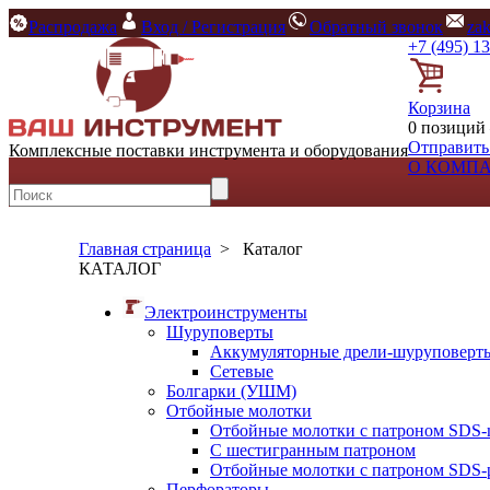
Распродажа
Вход / Регистрация
Обратный звонок
za
+7 (495) 1
Корзина
0 позиций 
Отправить
Комплексные поставки инструмента и оборудования
О КОМП
Главная страница
>
Каталог
КАТАЛОГ
Электроинструменты
Шуруповерты
Аккумуляторные дрели-шуруповерт
Сетевые
Болгарки (УШМ)
Отбойные молотки
Отбойные молотки с патроном SDS-
С шестигранным патроном
Отбойные молотки с патроном SDS-p
Перфораторы