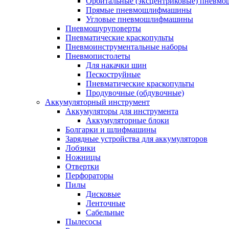
Орбитальные (эксцентриковые) пнев
Прямые пневмошлифмашины
Угловые пневмошлифмашины
Пневмошуруповерты
Пневматические краскопульты
Пневмоинструментальные наборы
Пневмопистолеты
Для накачки шин
Пескоструйные
Пневматические краскопульты
Продувочные (обдувочные)
Аккумуляторный инструмент
Аккумуляторы для инструмента
Аккумуляторные блоки
Болгарки и шлифмашины
Зарядные устройства для аккумуляторов
Лобзики
Ножницы
Отвертки
Перфораторы
Пилы
Дисковые
Ленточные
Сабельные
Пылесосы