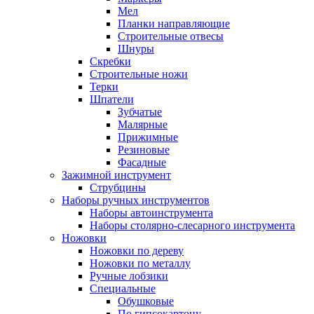
Мел
Планки направляющие
Строительные отвесы
Шнуры
Скребки
Строительные ножи
Терки
Шпатели
Зубчатые
Малярные
Прижимные
Резиновые
Фасадные
Зажимной инструмент
Струбцины
Наборы ручных инструментов
Наборы автоинструмента
Наборы столярно-слесарного инструмента
Ножовки
Ножовки по дереву
Ножовки по металлу
Ручные лобзики
Специальные
Обушковые
По гипсокартону