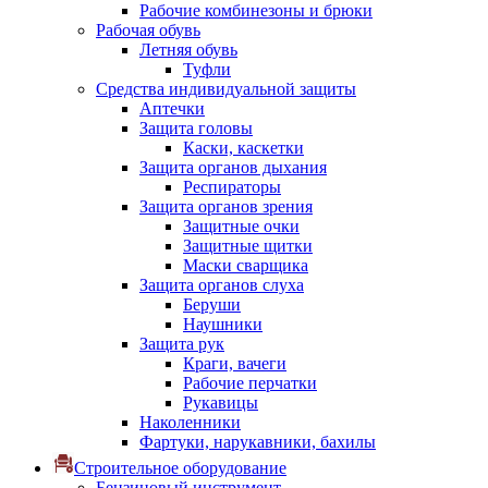
Рабочие комбинезоны и брюки
Рабочая обувь
Летняя обувь
Туфли
Средства индивидуальной защиты
Аптечки
Защита головы
Каски, каскетки
Защита органов дыхания
Респираторы
Защита органов зрения
Защитные очки
Защитные щитки
Маски сварщика
Защита органов слуха
Беруши
Наушники
Защита рук
Краги, вачеги
Рабочие перчатки
Рукавицы
Наколенники
Фартуки, нарукавники, бахилы
Строительное оборудование
Бензиновый инструмент