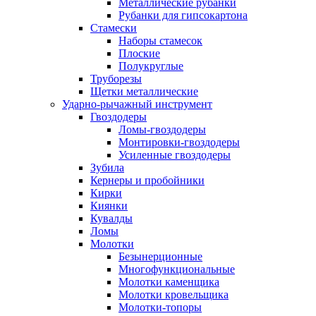
Металлические рубанки
Рубанки для гипсокартона
Стамески
Наборы стамесок
Плоские
Полукруглые
Труборезы
Щетки металлические
Ударно-рычажный инструмент
Гвоздодеры
Ломы-гвоздодеры
Монтировки-гвоздодеры
Усиленные гвоздодеры
Зубила
Кернеры и пробойники
Кирки
Киянки
Кувалды
Ломы
Молотки
Безынерционные
Многофункциональные
Молотки каменщика
Молотки кровельщика
Молотки-топоры