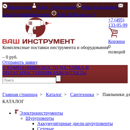
Распродажа
Вход / Регистрация
Обратный звонок
zakaz@vashinstrument.ru
9:00-18:00 (пн.-пт.)
+7 (495)
133-95-99
Корзина
0
Комплексные поставки инструмента и оборудования
позиций
– 0 руб.
Отправить заявку
О КОМПАНИИ
НОВОСТИ
ДОСТАВКА И
ОПЛАТА
ПОСТАВЩИКАМ
КОНТАКТЫ
Главная страница
>
Каталог
>
Сантехника
>
Паяльники дл
КАТАЛОГ
Электроинструменты
Шуруповерты
Аккумуляторные дрели-шуруповерты
Сетевые