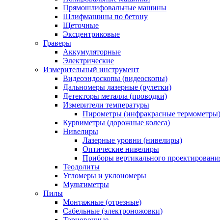
Прямошлифовальные машины
Шлифмашины по бетону
Щеточные
Эксцентриковые
Граверы
Аккумуляторные
Электрические
Измерительный инструмент
Видеоэндоскопы (видеоскопы)
Дальномеры лазерные (рулетки)
Детекторы металла (проводки)
Измерители температуры
Пирометры (инфракрасные термометры
Курвиметры (дорожные колеса)
Нивелиры
Лазерные уровни (нивелиры)
Оптические нивелиры
Приборы вертикального проектировани
Теодолиты
Угломеры и уклономеры
Мультиметры
Пилы
Монтажные (отрезные)
Сабельные (электроножовки)
Торцовочные