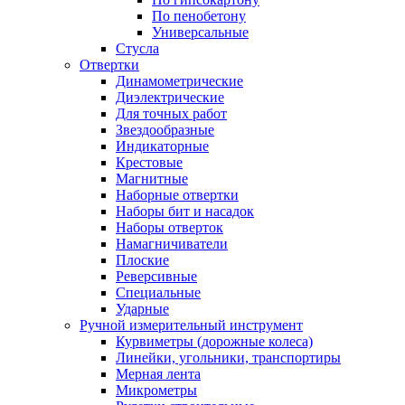
По пенобетону
Универсальные
Стусла
Отвертки
Динамометрические
Диэлектрические
Для точных работ
Звездообразные
Индикаторные
Крестовые
Магнитные
Наборные отвертки
Наборы бит и насадок
Наборы отверток
Намагничиватели
Плоские
Реверсивные
Специальные
Ударные
Ручной измерительный инструмент
Курвиметры (дорожные колеса)
Линейки, угольники, транспортиры
Мерная лента
Микрометры