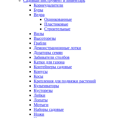
Садовый инструмент и инвентарь
Корнеудалители
Буры
Ведра
Оцинкованные
Пластиковые
Строительные
Вилы
Высоторезы
Грабли
Демонстрационные лотки
Дозаторы семян
Забиватели столбов
Катки для газона
Контейнеры садовые
Конусы
Косы
Крепления для подвязки растений
Культиваторы
Кусторезы
Лейки
Лопаты
Мотыги
Наборы садовые
Ножи