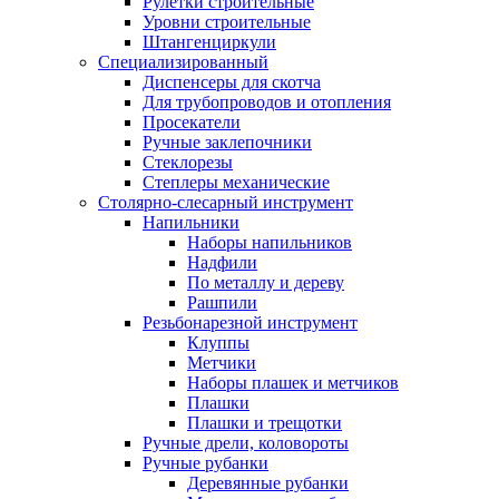
Рулетки строительные
Уровни строительные
Штангенциркули
Специализированный
Диспенсеры для скотча
Для трубопроводов и отопления
Просекатели
Ручные заклепочники
Стеклорезы
Степлеры механические
Столярно-слесарный инструмент
Напильники
Наборы напильников
Надфили
По металлу и дереву
Рашпили
Резьбонарезной инструмент
Клуппы
Метчики
Наборы плашек и метчиков
Плашки
Плашки и трещотки
Ручные дрели, коловороты
Ручные рубанки
Деревянные рубанки