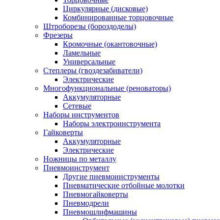
Циркулярные (дисковые)
Комбинированные торцовочные
Штроборезы (бороздоделы)
Фрезеры
Кромочные (окантовочные)
Ламельные
Универсальные
Степлеры (гвоздезабиватели)
Электрические
Многофункциональные (реноваторы)
Аккумуляторные
Сетевые
Наборы инструментов
Наборы электроинструмента
Гайковерты
Аккумуляторные
Электрические
Ножницы по металлу
Пневмоинструмент
Другие пневмоинструменты
Пневматические отбойные молотки
Пневмогайковерты
Пневмодрели
Пневмошлифмашины