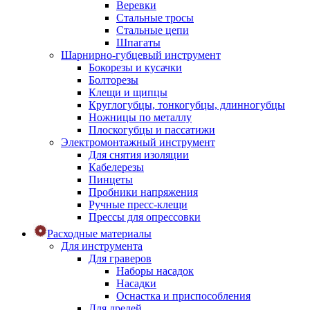
Веревки
Стальные тросы
Стальные цепи
Шпагаты
Шарнирно-губцевый инструмент
Бокорезы и кусачки
Болторезы
Клещи и щипцы
Круглогубцы, тонкогубцы, длинногубцы
Ножницы по металлу
Плоскогубцы и пассатижи
Электромонтажный инструмент
Для снятия изоляции
Кабелерезы
Пинцеты
Пробники напряжения
Ручные пресс-клещи
Прессы для опрессовки
Расходные материалы
Для инструмента
Для граверов
Наборы насадок
Насадки
Оснастка и приспособления
Для дрелей