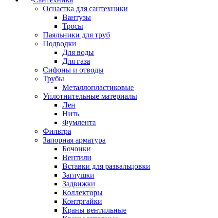
Оснастка для сантехники
Вантузы
Тросы
Паяльники для труб
Подводки
Для воды
Для газа
Сифоны и отводы
Трубы
Металлопластиковые
Уплотнительные материалы
Лен
Нить
Фумлента
Фильтра
Запорная арматура
Бочонки
Вентили
Вставки для развальцовки
Заглушки
Задвижки
Коллекторы
Контргайки
Краны вентильные