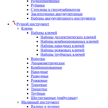
Радиоприемники
Рубанки
Степлеры и гвоздезабиватели
Заклепочники аккумуляторные
Наборы аккумуляторного инструмента
Ручной инструмент
Ключи
Наборы ключей
Наборы диэлектрических ключей
Наборы комбинированных ключей
Наборы накидных ключей
Наборы рожковых ключей
Наборы трубчатых ключей
Воротки
Динамометрические
Комбинированные
Накидные
Разводные
Рожковые
Торцевые
Трещотки
Трубные
Шестигранные (имбусовые)
Малярный инструмент
Валики и ролики