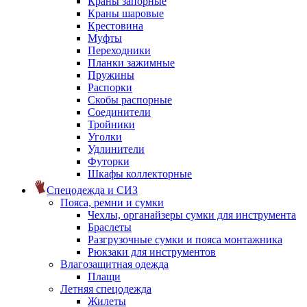
Краны запорные
Краны шаровые
Крестовина
Муфты
Переходники
Планки зажимные
Пружины
Распорки
Скобы распорные
Соединители
Тройники
Уголки
Удлинители
Футорки
Шкафы коллекторные
Спецодежда и СИЗ
Пояса, ремни и сумки
Чехлы, органайзеры сумки для инструмента
Браслеты
Разгрузочные сумки и пояса монтажника
Рюкзаки для инструментов
Влагозащитная одежда
Плащи
Летняя спецодежда
Жилеты