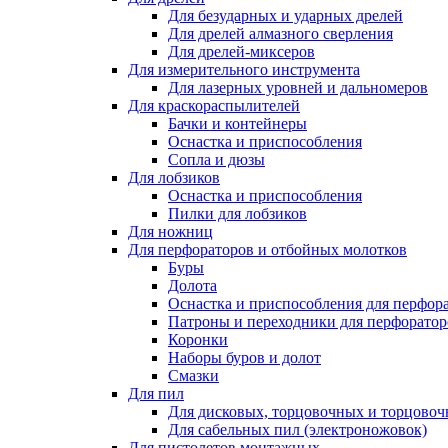
Для безударных и ударных дрелей
Для дрелей алмазного сверления
Для дрелей-миксеров
Для измерительного инструмента
Для лазерных уровней и дальномеров
Для краскораспылителей
Бачки и контейнеры
Оснастка и приспособления
Сопла и дюзы
Для лобзиков
Оснастка и приспособления
Пилки для лобзиков
Для ножниц
Для перфораторов и отбойных молотков
Буры
Долота
Оснастка и приспособления для перфор
Патроны и переходники для перфоратор
Коронки
Наборы буров и долот
Смазки
Для пил
Для дисковых, торцовочных и торцово
Для сабельных пил (электроножовок)
Для пистолетов монтажных