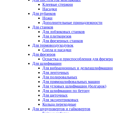
Клеевые стержни
Насадки
Для рубанков
Ножи
Дополнительные принадлежности
Для станков
Для лобзиковых станков
Для плиткорезов
Для фрезерных станков
Для термовоздуходувок
Сопла и насадки
Для фрезеров
Оснастка и приспособления для фрезеро
Для шлифмашин
Для вибрационных и дельташлифмашин
Для ленточных
Для полировальных
Для прямошлифовальных машин
Для угловых шлифмашин (болгарок)
Для шлифмашин по бетону
Для щеточных
Для эксцентриковых
Кольца переходные
Для шуруповертов и гайковертов