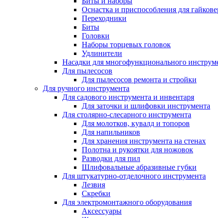
Биты и наборы
Оснастка и приспособления для гайкове
Переходники
Биты
Головки
Наборы торцевых головок
Удлинители
Насадки для многофункционального инструм
Для пылесосов
Для пылесосов ремонта и стройки
Для ручного инструмента
Для садового инструмента и инвентаря
Для заточки и шлифовки инструмента
Для столярно-слесарного инструмента
Для молотков, кувалд и топоров
Для напильников
Для хранения инструмента на стенах
Полотна и рукоятки для ножовок
Разводки для пил
Шлифовальные абразивные губки
Для штукатурно-отделочного инструмента
Лезвия
Скребки
Для электромонтажного оборудования
Аксессуары