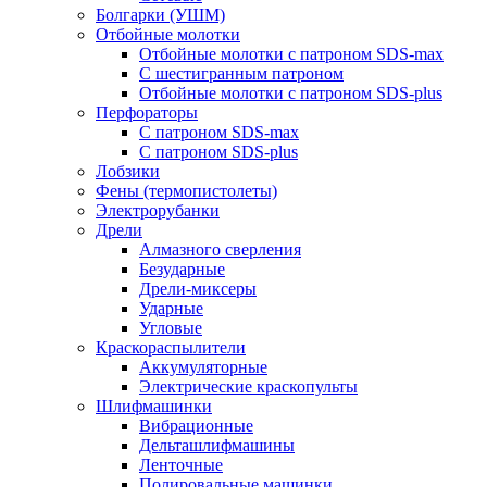
Болгарки (УШМ)
Отбойные молотки
Отбойные молотки с патроном SDS-max
С шестигранным патроном
Отбойные молотки с патроном SDS-plus
Перфораторы
С патроном SDS-max
С патроном SDS-plus
Лобзики
Фены (термопистолеты)
Электрорубанки
Дрели
Алмазного сверления
Безударные
Дрели-миксеры
Ударные
Угловые
Краскораспылители
Аккумуляторные
Электрические краскопульты
Шлифмашинки
Вибрационные
Дельташлифмашины
Ленточные
Полировальные машинки