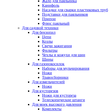
Жало для паяльника
Канифоль
Насадки для сварки пластиковых труб
Подставки для паяльников
Припои
Флюс паяльный
Для садовой техники
Для бензопил
Цепи
Козлы
Свечи зажигания
Фильтры
Чехлы и кожухи для шин
Шины
Для газонокосилок
Наборы для мульчирования
Ножи
Травосборники
Для измельчителей
Ножи
Для кусторезов
Ножи для кустореза
Телескопические штанги
Для моек высокого давления
Комплекты