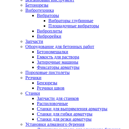
Бетонорезы
Вибротехника
Вибраторы
Вибраторы глубинные
Площадочные вибраторы
Виброплиты
Виброрейки
Запчасти
Оборудование для бетонных работ
Бетономешалки
Емкость для раствора
Затирочные машины
Фиксаторы арматуры
Пороховые пистолеты
Резчики
Бензорезы
Резчики швов
Станки
Запчасти для станков
Распиловочные
Станки для выпрямления арматуры
Станки для гибки арматуры
Станки для резки арматуры
Установки алмазного бурения