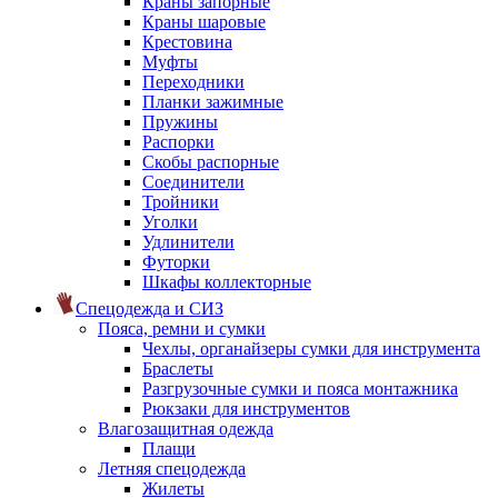
Краны запорные
Краны шаровые
Крестовина
Муфты
Переходники
Планки зажимные
Пружины
Распорки
Скобы распорные
Соединители
Тройники
Уголки
Удлинители
Футорки
Шкафы коллекторные
Спецодежда и СИЗ
Пояса, ремни и сумки
Чехлы, органайзеры сумки для инструмента
Браслеты
Разгрузочные сумки и пояса монтажника
Рюкзаки для инструментов
Влагозащитная одежда
Плащи
Летняя спецодежда
Жилеты