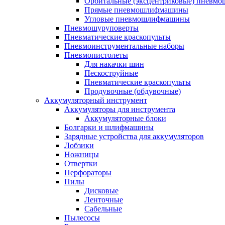
Орбитальные (эксцентриковые) пнев
Прямые пневмошлифмашины
Угловые пневмошлифмашины
Пневмошуруповерты
Пневматические краскопульты
Пневмоинструментальные наборы
Пневмопистолеты
Для накачки шин
Пескоструйные
Пневматические краскопульты
Продувочные (обдувочные)
Аккумуляторный инструмент
Аккумуляторы для инструмента
Аккумуляторные блоки
Болгарки и шлифмашины
Зарядные устройства для аккумуляторов
Лобзики
Ножницы
Отвертки
Перфораторы
Пилы
Дисковые
Ленточные
Сабельные
Пылесосы