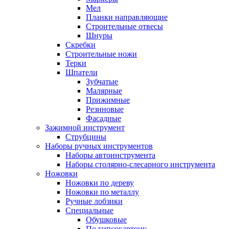
Мел
Планки направляющие
Строительные отвесы
Шнуры
Скребки
Строительные ножи
Терки
Шпатели
Зубчатые
Малярные
Прижимные
Резиновые
Фасадные
Зажимной инструмент
Струбцины
Наборы ручных инструментов
Наборы автоинструмента
Наборы столярно-слесарного инструмента
Ножовки
Ножовки по дереву
Ножовки по металлу
Ручные лобзики
Специальные
Обушковые
По гипсокартону