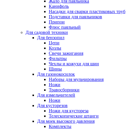
Жало для паяльника
Канифоль
Насадки для сварки пластиковых труб
Подставки для паяльников
Припои
Флюс паяльный
Для садовой техники
Для бензопил
Цепи
Козлы
Свечи зажигания
Фильтры
Чехлы и кожухи для шин
Шины
Для газонокосилок
Наборы для мульчирования
Ножи
Травосборники
Для измельчителей
Ножи
Для кусторезов
Ножи для кустореза
Телескопические штанги
Для моек высокого давления
Комплекты