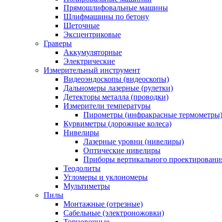
Прямошлифовальные машины
Шлифмашины по бетону
Щеточные
Эксцентриковые
Граверы
Аккумуляторные
Электрические
Измерительный инструмент
Видеоэндоскопы (видеоскопы)
Дальномеры лазерные (рулетки)
Детекторы металла (проводки)
Измерители температуры
Пирометры (инфракрасные термометры
Курвиметры (дорожные колеса)
Нивелиры
Лазерные уровни (нивелиры)
Оптические нивелиры
Приборы вертикального проектировани
Теодолиты
Угломеры и уклономеры
Мультиметры
Пилы
Монтажные (отрезные)
Сабельные (электроножовки)
Торцовочные