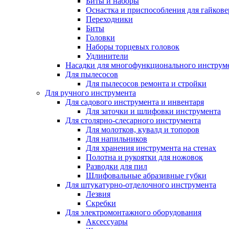
Биты и наборы
Оснастка и приспособления для гайкове
Переходники
Биты
Головки
Наборы торцевых головок
Удлинители
Насадки для многофункционального инструм
Для пылесосов
Для пылесосов ремонта и стройки
Для ручного инструмента
Для садового инструмента и инвентаря
Для заточки и шлифовки инструмента
Для столярно-слесарного инструмента
Для молотков, кувалд и топоров
Для напильников
Для хранения инструмента на стенах
Полотна и рукоятки для ножовок
Разводки для пил
Шлифовальные абразивные губки
Для штукатурно-отделочного инструмента
Лезвия
Скребки
Для электромонтажного оборудования
Аксессуары