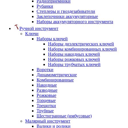
Радиоприемники
Рубанки
Степлеры и гвоздезабиватели
Заклепочники аккумуляторные
Наборы аккумуляторного инструмента
Ручной инструмент
Ключи
Наборы ключей
Наборы диэлектрических ключей
Наборы комбинированных ключей
Наборы накидных ключей
Наборы рожковых ключей
Наборы трубчатых ключей
Воротки
Динамометрические
Комбинированные
Накидные
Разводные
Рожковые
Торцевые
Трещотки
Трубные
Шестигранные (имбусовые)
Малярный инструмент
Валики и ролики