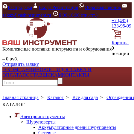
Распродажа
Вход / Регистрация
Обратный звонок
zakaz@vashinstrument.ru
9:00-18:00 (пн.-пт.)
+7 (495)
133-95-99
Корзина
0
Комплексные поставки инструмента и оборудования
позиций
– 0 руб.
Отправить заявку
О КОМПАНИИ
НОВОСТИ
ДОСТАВКА И
ОПЛАТА
ПОСТАВЩИКАМ
КОНТАКТЫ
Главная страница
>
Каталог
>
Все для сада
>
Ограждения 
КАТАЛОГ
Электроинструменты
Шуруповерты
Аккумуляторные дрели-шуруповерты
Сетевые