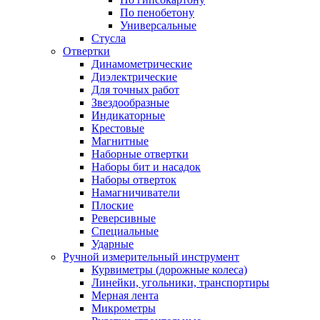
По пенобетону
Универсальные
Стусла
Отвертки
Динамометрические
Диэлектрические
Для точных работ
Звездообразные
Индикаторные
Крестовые
Магнитные
Наборные отвертки
Наборы бит и насадок
Наборы отверток
Намагничиватели
Плоские
Реверсивные
Специальные
Ударные
Ручной измерительный инструмент
Курвиметры (дорожные колеса)
Линейки, угольники, транспортиры
Мерная лента
Микрометры