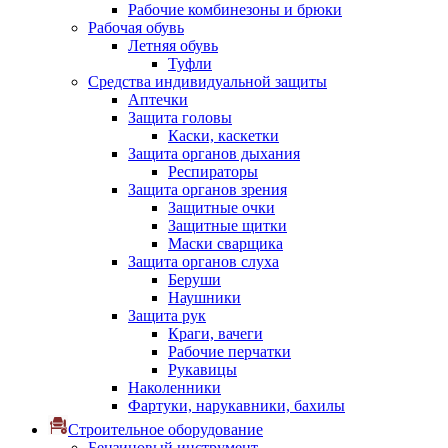
Рабочие комбинезоны и брюки
Рабочая обувь
Летняя обувь
Туфли
Средства индивидуальной защиты
Аптечки
Защита головы
Каски, каскетки
Защита органов дыхания
Респираторы
Защита органов зрения
Защитные очки
Защитные щитки
Маски сварщика
Защита органов слуха
Беруши
Наушники
Защита рук
Краги, вачеги
Рабочие перчатки
Рукавицы
Наколенники
Фартуки, нарукавники, бахилы
Строительное оборудование
Бензиновый инструмент