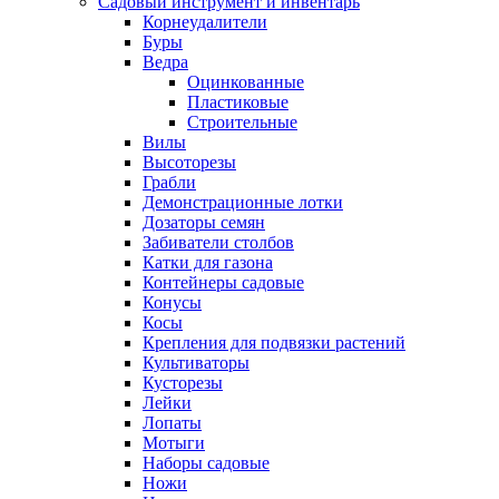
Садовый инструмент и инвентарь
Корнеудалители
Буры
Ведра
Оцинкованные
Пластиковые
Строительные
Вилы
Высоторезы
Грабли
Демонстрационные лотки
Дозаторы семян
Забиватели столбов
Катки для газона
Контейнеры садовые
Конусы
Косы
Крепления для подвязки растений
Культиваторы
Кусторезы
Лейки
Лопаты
Мотыги
Наборы садовые
Ножи