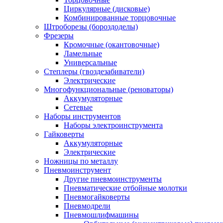
Циркулярные (дисковые)
Комбинированные торцовочные
Штроборезы (бороздоделы)
Фрезеры
Кромочные (окантовочные)
Ламельные
Универсальные
Степлеры (гвоздезабиватели)
Электрические
Многофункциональные (реноваторы)
Аккумуляторные
Сетевые
Наборы инструментов
Наборы электроинструмента
Гайковерты
Аккумуляторные
Электрические
Ножницы по металлу
Пневмоинструмент
Другие пневмоинструменты
Пневматические отбойные молотки
Пневмогайковерты
Пневмодрели
Пневмошлифмашины