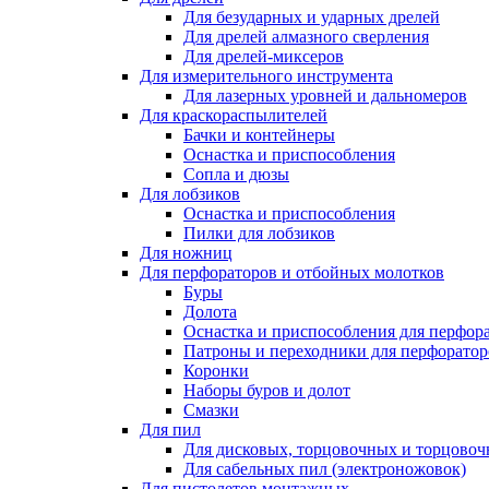
Для безударных и ударных дрелей
Для дрелей алмазного сверления
Для дрелей-миксеров
Для измерительного инструмента
Для лазерных уровней и дальномеров
Для краскораспылителей
Бачки и контейнеры
Оснастка и приспособления
Сопла и дюзы
Для лобзиков
Оснастка и приспособления
Пилки для лобзиков
Для ножниц
Для перфораторов и отбойных молотков
Буры
Долота
Оснастка и приспособления для перфор
Патроны и переходники для перфоратор
Коронки
Наборы буров и долот
Смазки
Для пил
Для дисковых, торцовочных и торцово
Для сабельных пил (электроножовок)
Для пистолетов монтажных