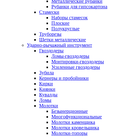
Металлические рубанки
Рубанки для гипсокартона
Стамески
Наборы стамесок
Плоские
Полукруглые
Труборезы
Щетки металлические
Ударно-рычажный инструмент
Гвоздодеры
Ломы-гвоздодеры
Монтировки-гвоздодеры
Усиленные гвоздодеры
Зубила
Кернеры и пробойники
Кирки
Киянки
Кувалды
Ломы
Молотки
Безынерционные
Многофункциональные
Молотки каменщика
Молотки кровельщика
Молотки-топоры