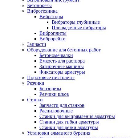
Бетонорезы
Вибротехника
Вибраторы
Вибраторы глубинные
Площадочные вибраторы
Виброплиты
Виброрейки
Запчасти
Оборудование для бетонных работ
Бетономешалки
Емкость для раствора
Затирочные машины
Фиксаторы арматуры
Пороховые пистолеты
Резчики
Бензорезы
Резчики швов
Станки
Запчасти для станков
Распиловочные
Станки для выпрямления арматуры
Станки для гибки арматуры
Станки для резки арматуры
Установки алмазного бурения