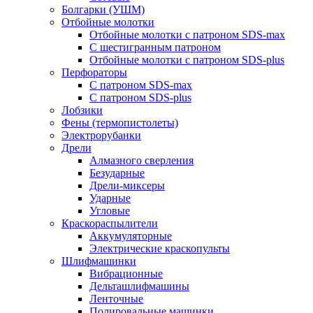
Болгарки (УШМ)
Отбойные молотки
Отбойные молотки с патроном SDS-max
С шестигранным патроном
Отбойные молотки с патроном SDS-plus
Перфораторы
С патроном SDS-max
С патроном SDS-plus
Лобзики
Фены (термопистолеты)
Электрорубанки
Дрели
Алмазного сверления
Безударные
Дрели-миксеры
Ударные
Угловые
Краскораспылители
Аккумуляторные
Электрические краскопульты
Шлифмашинки
Вибрационные
Дельташлифмашины
Ленточные
Полировальные машинки