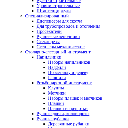
Рулетки строительные
Уровни строительные
Штангенциркули
Специализированный
Диспенсеры для скотча
Для трубопроводов и отопления
Просекатели
Ручные заклепочники
Стеклорезы
Степлеры механические
Столярно-слесарный инструмент
Напильники
Наборы напильников
Надфили
По металлу и дереву
Рашпили
Резьбонарезной инструмент
Клуппы
Метчики
Наборы плашек и метчиков
Плашки
Плашки и трещотки
Ручные дрели, коловороты
Ручные рубанки
Деревянные рубанки