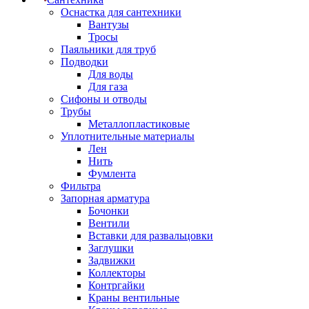
Оснастка для сантехники
Вантузы
Тросы
Паяльники для труб
Подводки
Для воды
Для газа
Сифоны и отводы
Трубы
Металлопластиковые
Уплотнительные материалы
Лен
Нить
Фумлента
Фильтра
Запорная арматура
Бочонки
Вентили
Вставки для развальцовки
Заглушки
Задвижки
Коллекторы
Контргайки
Краны вентильные