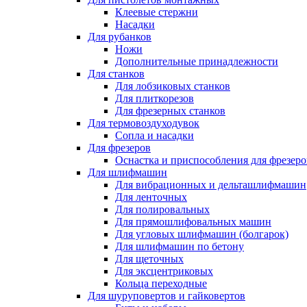
Клеевые стержни
Насадки
Для рубанков
Ножи
Дополнительные принадлежности
Для станков
Для лобзиковых станков
Для плиткорезов
Для фрезерных станков
Для термовоздуходувок
Сопла и насадки
Для фрезеров
Оснастка и приспособления для фрезеро
Для шлифмашин
Для вибрационных и дельташлифмашин
Для ленточных
Для полировальных
Для прямошлифовальных машин
Для угловых шлифмашин (болгарок)
Для шлифмашин по бетону
Для щеточных
Для эксцентриковых
Кольца переходные
Для шуруповертов и гайковертов