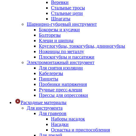
Веревки
Стальные тросы
Стальные цепи
Шпагаты
Шарнирно-губцевый инструмент
Бокорезы и кусачки
Болторезы
Клещи и щипцы
Круглогубцы, тонкогубцы, длинногубцы
Ножницы по металлу
Плоскогубцы и пассатижи
Электромонтажный инструмент
Для снятия изоляции
Кабелерезы
Пинцеты
Пробники напряжения
Ручные пресс-клещи
Прессы для опрессовки
Расходные материалы
Для инструмента
Для граверов
Наборы насадок
Насадки
Оснастка и приспособления
Для дрелей