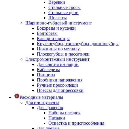
Веревки
Стальные тросы
Стальные цепи
Шпагаты
Шарнирно-губцевый инструмент
Бокорезы и кусачки
Болторезы
Клещи и щипцы
Круглогубцы, тонкогубцы, длинногубцы
Ножницы по металлу
Плоскогубцы и пассатижи
Электромонтажный инструмент
Для снятия изоляции
Кабелерезы
Пинцеты
Пробники напряжения
Ручные пресс-клещи
Прессы для опрессовки
Расходные материалы
Для инструмента
Для граверов
Наборы насадок
Насадки
Оснастка и приспособления
Для дрелей