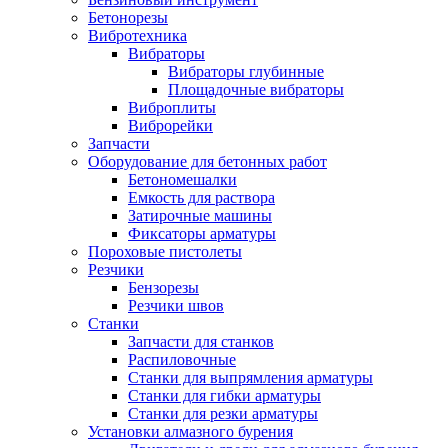
Бетонорезы
Вибротехника
Вибраторы
Вибраторы глубинные
Площадочные вибраторы
Виброплиты
Виброрейки
Запчасти
Оборудование для бетонных работ
Бетономешалки
Емкость для раствора
Затирочные машины
Фиксаторы арматуры
Пороховые пистолеты
Резчики
Бензорезы
Резчики швов
Станки
Запчасти для станков
Распиловочные
Станки для выпрямления арматуры
Станки для гибки арматуры
Станки для резки арматуры
Установки алмазного бурения