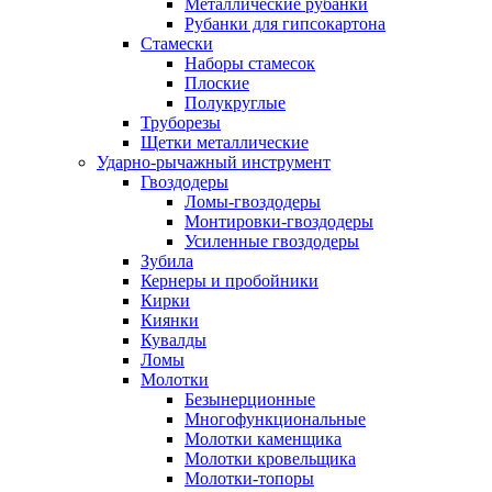
Металлические рубанки
Рубанки для гипсокартона
Стамески
Наборы стамесок
Плоские
Полукруглые
Труборезы
Щетки металлические
Ударно-рычажный инструмент
Гвоздодеры
Ломы-гвоздодеры
Монтировки-гвоздодеры
Усиленные гвоздодеры
Зубила
Кернеры и пробойники
Кирки
Киянки
Кувалды
Ломы
Молотки
Безынерционные
Многофункциональные
Молотки каменщика
Молотки кровельщика
Молотки-топоры