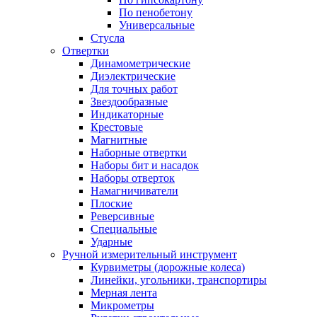
По пенобетону
Универсальные
Стусла
Отвертки
Динамометрические
Диэлектрические
Для точных работ
Звездообразные
Индикаторные
Крестовые
Магнитные
Наборные отвертки
Наборы бит и насадок
Наборы отверток
Намагничиватели
Плоские
Реверсивные
Специальные
Ударные
Ручной измерительный инструмент
Курвиметры (дорожные колеса)
Линейки, угольники, транспортиры
Мерная лента
Микрометры