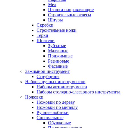
Мел
Планки направляющие
Строительные отвесы
Шнуры
Скребки
Строительные ножи
Терки
Шпатели
Зубчатые
Малярные
Прижимные
Резиновые
Фасадные
Зажимной инструмент
Струбцины
Наборы ручных инструментов
Наборы автоинструмента
Наборы столярно-слесарного инструмента
Ножовки
Ножовки по дереву
Ножовки по металлу
Ручные лобзики
Специальные
Обушковые
По гипсокартону