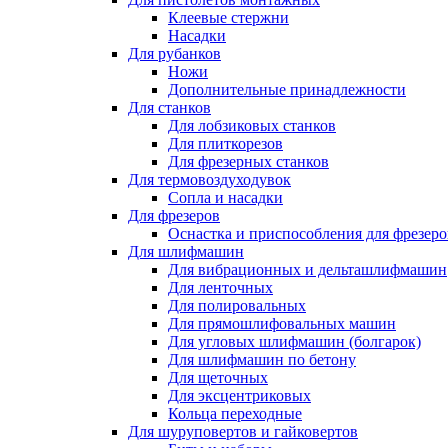
Клеевые стержни
Насадки
Для рубанков
Ножи
Дополнительные принадлежности
Для станков
Для лобзиковых станков
Для плиткорезов
Для фрезерных станков
Для термовоздуходувок
Сопла и насадки
Для фрезеров
Оснастка и приспособления для фрезеро
Для шлифмашин
Для вибрационных и дельташлифмашин
Для ленточных
Для полировальных
Для прямошлифовальных машин
Для угловых шлифмашин (болгарок)
Для шлифмашин по бетону
Для щеточных
Для эксцентриковых
Кольца переходные
Для шуруповертов и гайковертов