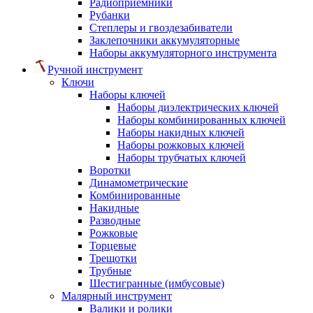
Радиоприемники
Рубанки
Степлеры и гвоздезабиватели
Заклепочники аккумуляторные
Наборы аккумуляторного инструмента
Ручной инструмент
Ключи
Наборы ключей
Наборы диэлектрических ключей
Наборы комбинированных ключей
Наборы накидных ключей
Наборы рожковых ключей
Наборы трубчатых ключей
Воротки
Динамометрические
Комбинированные
Накидные
Разводные
Рожковые
Торцевые
Трещотки
Трубные
Шестигранные (имбусовые)
Малярный инструмент
Валики и ролики