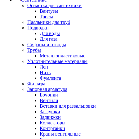
Оснастка для сантехники
Вантузы
Тросы
Паяльники для труб
Подводки
Для воды
Для газа
Сифоны и отводы
Трубы
Металлопластиковые
Уплотнительные материалы
Лен
Нить
Фумлента
Фильтра
Запорная арматура
Бочонки
Вентили
Вставки для развальцовки
Заглушки
Задвижки
Коллекторы
Контргайки
Краны вентильные