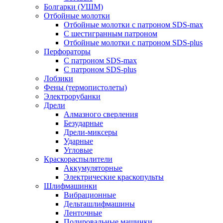
Болгарки (УШМ)
Отбойные молотки
Отбойные молотки с патроном SDS-max
С шестигранным патроном
Отбойные молотки с патроном SDS-plus
Перфораторы
С патроном SDS-max
С патроном SDS-plus
Лобзики
Фены (термопистолеты)
Электрорубанки
Дрели
Алмазного сверления
Безударные
Дрели-миксеры
Ударные
Угловые
Краскораспылители
Аккумуляторные
Электрические краскопульты
Шлифмашинки
Вибрационные
Дельташлифмашины
Ленточные
Полировальные машинки