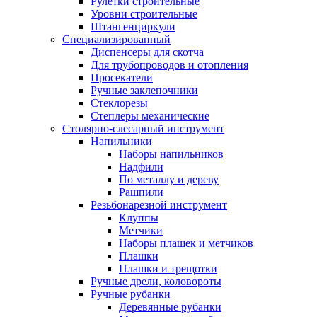
Рулетки строительные
Уровни строительные
Штангенциркули
Специализированный
Диспенсеры для скотча
Для трубопроводов и отопления
Просекатели
Ручные заклепочники
Стеклорезы
Степлеры механические
Столярно-слесарный инструмент
Напильники
Наборы напильников
Надфили
По металлу и дереву
Рашпили
Резьбонарезной инструмент
Клуппы
Метчики
Наборы плашек и метчиков
Плашки
Плашки и трещотки
Ручные дрели, коловороты
Ручные рубанки
Деревянные рубанки