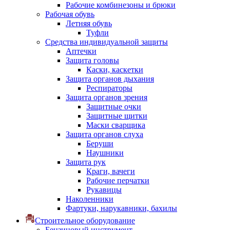
Рабочие комбинезоны и брюки
Рабочая обувь
Летняя обувь
Туфли
Средства индивидуальной защиты
Аптечки
Защита головы
Каски, каскетки
Защита органов дыхания
Респираторы
Защита органов зрения
Защитные очки
Защитные щитки
Маски сварщика
Защита органов слуха
Беруши
Наушники
Защита рук
Краги, вачеги
Рабочие перчатки
Рукавицы
Наколенники
Фартуки, нарукавники, бахилы
Строительное оборудование
Бензиновый инструмент