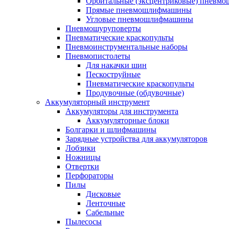
Орбитальные (эксцентриковые) пнев
Прямые пневмошлифмашины
Угловые пневмошлифмашины
Пневмошуруповерты
Пневматические краскопульты
Пневмоинструментальные наборы
Пневмопистолеты
Для накачки шин
Пескоструйные
Пневматические краскопульты
Продувочные (обдувочные)
Аккумуляторный инструмент
Аккумуляторы для инструмента
Аккумуляторные блоки
Болгарки и шлифмашины
Зарядные устройства для аккумуляторов
Лобзики
Ножницы
Отвертки
Перфораторы
Пилы
Дисковые
Ленточные
Сабельные
Пылесосы