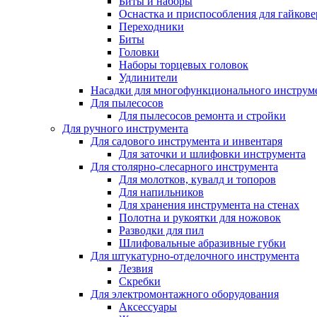
Биты и наборы
Оснастка и приспособления для гайкове
Переходники
Биты
Головки
Наборы торцевых головок
Удлинители
Насадки для многофункционального инструм
Для пылесосов
Для пылесосов ремонта и стройки
Для ручного инструмента
Для садового инструмента и инвентаря
Для заточки и шлифовки инструмента
Для столярно-слесарного инструмента
Для молотков, кувалд и топоров
Для напильников
Для хранения инструмента на стенах
Полотна и рукоятки для ножовок
Разводки для пил
Шлифовальные абразивные губки
Для штукатурно-отделочного инструмента
Лезвия
Скребки
Для электромонтажного оборудования
Аксессуары