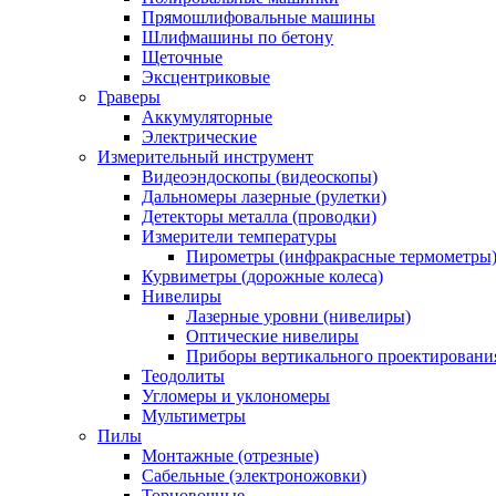
Прямошлифовальные машины
Шлифмашины по бетону
Щеточные
Эксцентриковые
Граверы
Аккумуляторные
Электрические
Измерительный инструмент
Видеоэндоскопы (видеоскопы)
Дальномеры лазерные (рулетки)
Детекторы металла (проводки)
Измерители температуры
Пирометры (инфракрасные термометры
Курвиметры (дорожные колеса)
Нивелиры
Лазерные уровни (нивелиры)
Оптические нивелиры
Приборы вертикального проектировани
Теодолиты
Угломеры и уклономеры
Мультиметры
Пилы
Монтажные (отрезные)
Сабельные (электроножовки)
Торцовочные