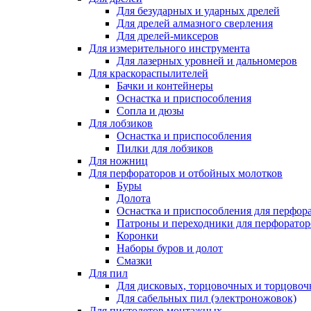
Для безударных и ударных дрелей
Для дрелей алмазного сверления
Для дрелей-миксеров
Для измерительного инструмента
Для лазерных уровней и дальномеров
Для краскораспылителей
Бачки и контейнеры
Оснастка и приспособления
Сопла и дюзы
Для лобзиков
Оснастка и приспособления
Пилки для лобзиков
Для ножниц
Для перфораторов и отбойных молотков
Буры
Долота
Оснастка и приспособления для перфор
Патроны и переходники для перфоратор
Коронки
Наборы буров и долот
Смазки
Для пил
Для дисковых, торцовочных и торцово
Для сабельных пил (электроножовок)
Для пистолетов монтажных