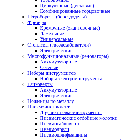
Циркулярные (дисковые)
Комбинированные торцовочные
Штроборезы (бороздоделы)
Фрезеры
Кромочные (окантовочные)
Ламельные
Универсальные
Степлеры (гвоздезабиватели)
Электрические
Многофункциональные (реноваторы)
Аккумуляторные
Сетевые
Наборы инструментов
Наборы электроинструмента
Гайковерты
Аккумуляторные
Электрические
Ножницы по металлу
Пневмоинструмент
Другие пневмоинструменты
Пневматические отбойные молотки
Пневмогайковерты
Пневмодрели
Пневмошлифмашины