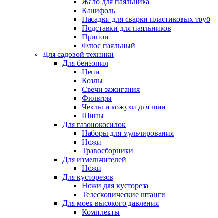
Жало для паяльника
Канифоль
Насадки для сварки пластиковых труб
Подставки для паяльников
Припои
Флюс паяльный
Для садовой техники
Для бензопил
Цепи
Козлы
Свечи зажигания
Фильтры
Чехлы и кожухи для шин
Шины
Для газонокосилок
Наборы для мульчирования
Ножи
Травосборники
Для измельчителей
Ножи
Для кусторезов
Ножи для кустореза
Телескопические штанги
Для моек высокого давления
Комплекты