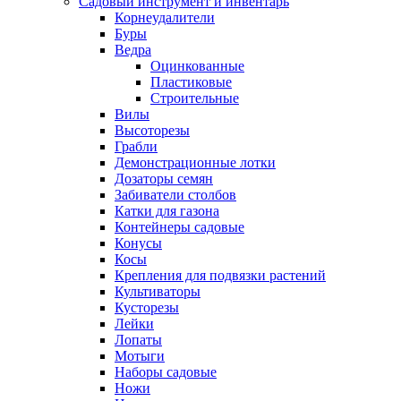
Садовый инструмент и инвентарь
Корнеудалители
Буры
Ведра
Оцинкованные
Пластиковые
Строительные
Вилы
Высоторезы
Грабли
Демонстрационные лотки
Дозаторы семян
Забиватели столбов
Катки для газона
Контейнеры садовые
Конусы
Косы
Крепления для подвязки растений
Культиваторы
Кусторезы
Лейки
Лопаты
Мотыги
Наборы садовые
Ножи