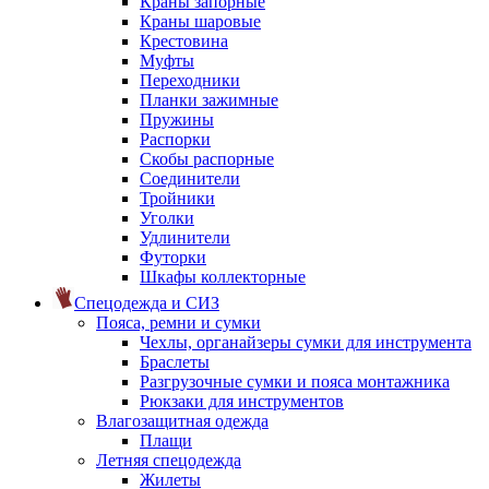
Краны запорные
Краны шаровые
Крестовина
Муфты
Переходники
Планки зажимные
Пружины
Распорки
Скобы распорные
Соединители
Тройники
Уголки
Удлинители
Футорки
Шкафы коллекторные
Спецодежда и СИЗ
Пояса, ремни и сумки
Чехлы, органайзеры сумки для инструмента
Браслеты
Разгрузочные сумки и пояса монтажника
Рюкзаки для инструментов
Влагозащитная одежда
Плащи
Летняя спецодежда
Жилеты