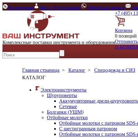
Распродажа
Вход / Регистрация
Обратный звонок
za
+7 (495) 1
Корзина
0 позиций 
Отправить
Комплексные поставки инструмента и оборудования
О КОМП
Главная страница
>
Каталог
>
Спецодежда и СИЗ
КАТАЛОГ
Электроинструменты
Шуруповерты
Аккумуляторные дрели-шуруповерт
Сетевые
Болгарки (УШМ)
Отбойные молотки
Отбойные молотки с патроном SDS-
С шестигранным патроном
Отбойные молотки с патроном SDS-p