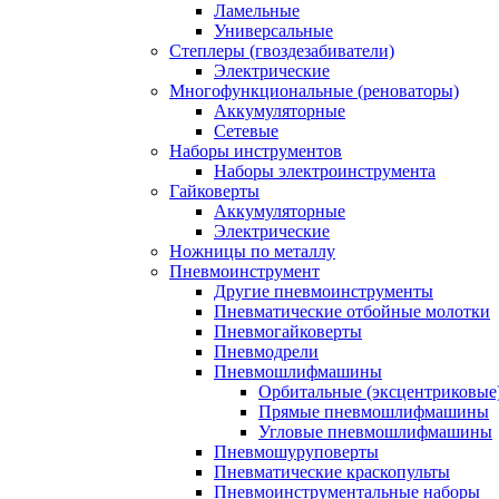
Ламельные
Универсальные
Степлеры (гвоздезабиватели)
Электрические
Многофункциональные (реноваторы)
Аккумуляторные
Сетевые
Наборы инструментов
Наборы электроинструмента
Гайковерты
Аккумуляторные
Электрические
Ножницы по металлу
Пневмоинструмент
Другие пневмоинструменты
Пневматические отбойные молотки
Пневмогайковерты
Пневмодрели
Пневмошлифмашины
Орбитальные (эксцентриковы
Прямые пневмошлифмашины
Угловые пневмошлифмашины
Пневмошуруповерты
Пневматические краскопульты
Пневмоинструментальные наборы