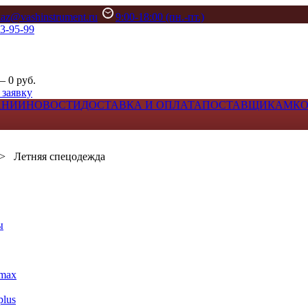
kaz@vashinstrument.ru
9:00-18:00 (пн.-пт.)
33-95-99
– 0 руб.
 заявку
АНИИ
НОВОСТИ
ДОСТАВКА И ОПЛАТА
ПОСТАВЩИКАМ
К
>
Летняя спецодежда
ы
max
lus