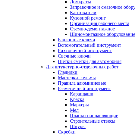
Домкраты
Заправочное и смазочное обор
Кантователи
Кузовной ремонт
Организация рабочего места
Съемно-демонтажное
Шиномонтажное оборудовани
Баллонные ключи
Вспомогательный инструмент
Рихтовочный инструмент
Свечные ключи
Щетки-сметки для автомобиля
Для штукатурно-отделочных работ
Гладилки
Мастерки, кельмы
Правила алюминиевые
Разметочный инструмент
Карандаши
Краска
Маркеры
Мел
Планки направляющие
Строительные отвесы
Шнуры
Скребки