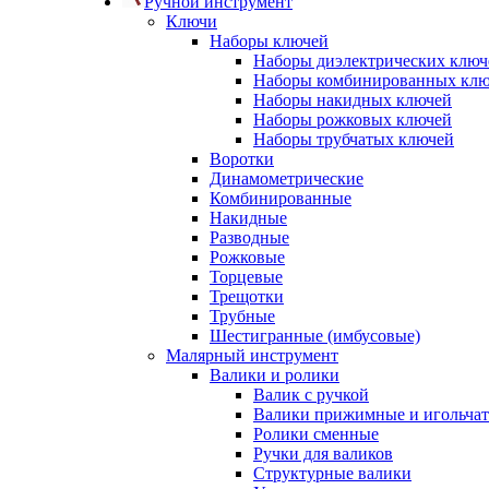
Ручной инструмент
Ключи
Наборы ключей
Наборы диэлектрических ключ
Наборы комбинированных кл
Наборы накидных ключей
Наборы рожковых ключей
Наборы трубчатых ключей
Воротки
Динамометрические
Комбинированные
Накидные
Разводные
Рожковые
Торцевые
Трещотки
Трубные
Шестигранные (имбусовые)
Малярный инструмент
Валики и ролики
Валик с ручкой
Валики прижимные и игольча
Ролики сменные
Ручки для валиков
Структурные валики