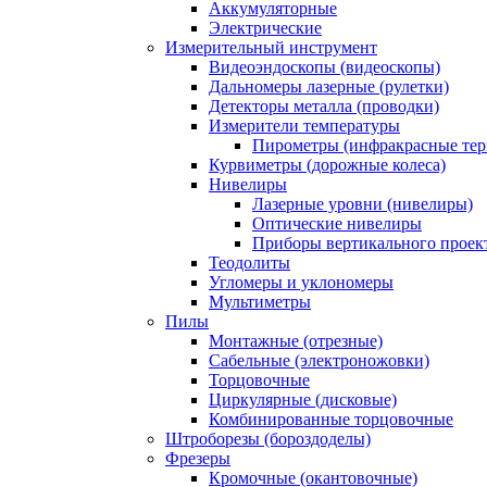
Аккумуляторные
Электрические
Измерительный инструмент
Видеоэндоскопы (видеоскопы)
Дальномеры лазерные (рулетки)
Детекторы металла (проводки)
Измерители температуры
Пирометры (инфракрасные те
Курвиметры (дорожные колеса)
Нивелиры
Лазерные уровни (нивелиры)
Оптические нивелиры
Приборы вертикального проек
Теодолиты
Угломеры и уклономеры
Мультиметры
Пилы
Монтажные (отрезные)
Сабельные (электроножовки)
Торцовочные
Циркулярные (дисковые)
Комбинированные торцовочные
Штроборезы (бороздоделы)
Фрезеры
Кромочные (окантовочные)