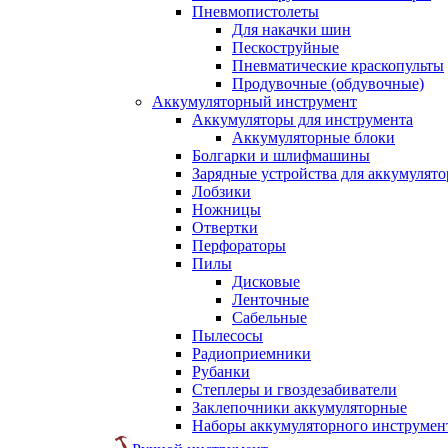
Пневмопистолеты
Для накачки шин
Пескоструйные
Пневматические краскопульты
Продувочные (обдувочные)
Аккумуляторный инструмент
Аккумуляторы для инструмента
Аккумуляторные блоки
Болгарки и шлифмашины
Зарядные устройства для аккумулято
Лобзики
Ножницы
Отвертки
Перфораторы
Пилы
Дисковые
Ленточные
Сабельные
Пылесосы
Радиоприемники
Рубанки
Степлеры и гвоздезабиватели
Заклепочники аккумуляторные
Наборы аккумуляторного инструмен