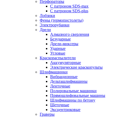
Перфораторы
С патроном SDS-max
С патроном SDS-plus
Лобзики
Фены (термопистолеты)
Электрорубанки
Дрели
Алмазного сверления
Безударные
Дрели-миксеры
Ударные
Угловые
Краскораспылители
Аккумуляторные
Электрические краскопульты
Шлифмашинки
Вибрационные
Дельташлифмашины
Ленточные
Полировальные машинки
Прямошлифовальные машины
Шлифмашины по бетону
Щеточные
Эксцентриковые
Граверы