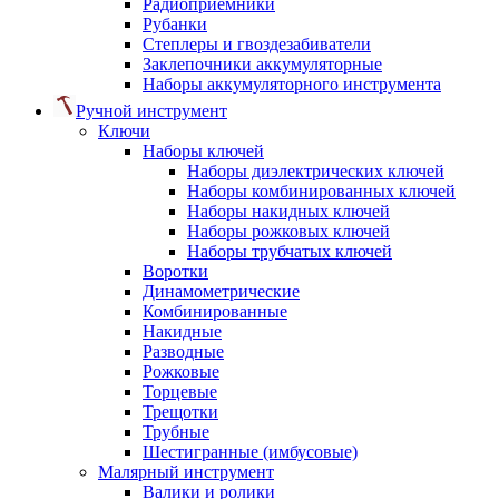
Радиоприемники
Рубанки
Степлеры и гвоздезабиватели
Заклепочники аккумуляторные
Наборы аккумуляторного инструмента
Ручной инструмент
Ключи
Наборы ключей
Наборы диэлектрических ключей
Наборы комбинированных ключей
Наборы накидных ключей
Наборы рожковых ключей
Наборы трубчатых ключей
Воротки
Динамометрические
Комбинированные
Накидные
Разводные
Рожковые
Торцевые
Трещотки
Трубные
Шестигранные (имбусовые)
Малярный инструмент
Валики и ролики