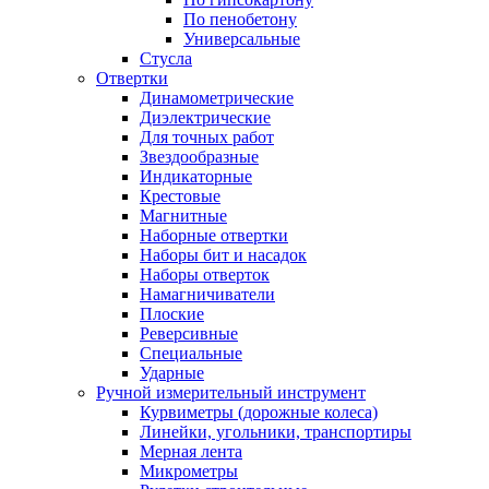
По пенобетону
Универсальные
Стусла
Отвертки
Динамометрические
Диэлектрические
Для точных работ
Звездообразные
Индикаторные
Крестовые
Магнитные
Наборные отвертки
Наборы бит и насадок
Наборы отверток
Намагничиватели
Плоские
Реверсивные
Специальные
Ударные
Ручной измерительный инструмент
Курвиметры (дорожные колеса)
Линейки, угольники, транспортиры
Мерная лента
Микрометры