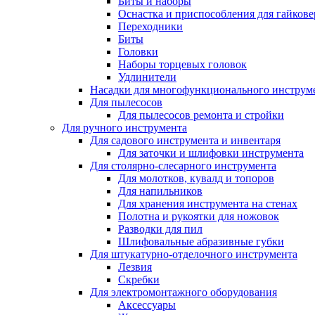
Биты и наборы
Оснастка и приспособления для гайкове
Переходники
Биты
Головки
Наборы торцевых головок
Удлинители
Насадки для многофункционального инструм
Для пылесосов
Для пылесосов ремонта и стройки
Для ручного инструмента
Для садового инструмента и инвентаря
Для заточки и шлифовки инструмента
Для столярно-слесарного инструмента
Для молотков, кувалд и топоров
Для напильников
Для хранения инструмента на стенах
Полотна и рукоятки для ножовок
Разводки для пил
Шлифовальные абразивные губки
Для штукатурно-отделочного инструмента
Лезвия
Скребки
Для электромонтажного оборудования
Аксессуары