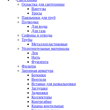
Оснастка для сантехники
Вантузы
Тросы
Паяльники для труб
Подводки
Для воды
Для газа
Сифоны и отводы
Трубы
Металлопластиковые
Уплотнительные материалы
Лен
Нить
Фумлента
Фильтра
Запорная арматура
Бочонки
Вентили
Вставки для развальцовки
Заглушки
Задвижки
Коллекторы
Контргайки
Краны вентильные