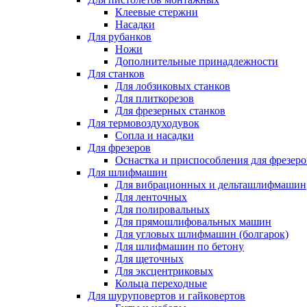
Клеевые стержни
Насадки
Для рубанков
Ножи
Дополнительные принадлежности
Для станков
Для лобзиковых станков
Для плиткорезов
Для фрезерных станков
Для термовоздуходувок
Сопла и насадки
Для фрезеров
Оснастка и приспособления для фрезеро
Для шлифмашин
Для вибрационных и дельташлифмашин
Для ленточных
Для полировальных
Для прямошлифовальных машин
Для угловых шлифмашин (болгарок)
Для шлифмашин по бетону
Для щеточных
Для эксцентриковых
Кольца переходные
Для шуруповертов и гайковертов