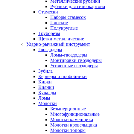
Металлические рубанки
Рубанки для гипсокартона
Стамески
Наборы стамесок
Плоские
Полукруглые
Труборезы
Щетки металлические
Ударно-рычажный инструмент
Гвоздодеры
Ломы-гвоздодеры
Монтировки-гвоздодеры
Усиленные гвоздодеры
Зубила
Кернеры и пробойники
Кирки
Киянки
Кувалды
Ломы
Молотки
Безынерционные
Многофункциональные
Молотки каменщика
Молотки кровельщика
Молотки-топоры