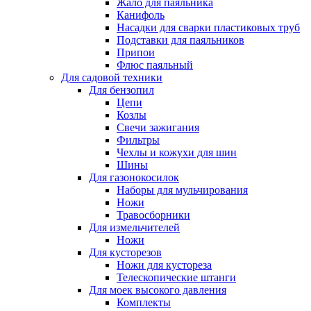
Жало для паяльника
Канифоль
Насадки для сварки пластиковых труб
Подставки для паяльников
Припои
Флюс паяльный
Для садовой техники
Для бензопил
Цепи
Козлы
Свечи зажигания
Фильтры
Чехлы и кожухи для шин
Шины
Для газонокосилок
Наборы для мульчирования
Ножи
Травосборники
Для измельчителей
Ножи
Для кусторезов
Ножи для кустореза
Телескопические штанги
Для моек высокого давления
Комплекты