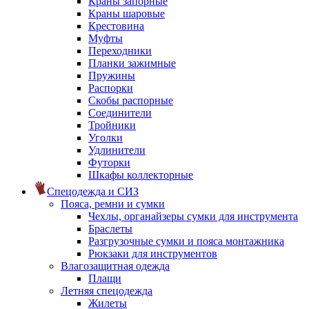
Краны запорные
Краны шаровые
Крестовина
Муфты
Переходники
Планки зажимные
Пружины
Распорки
Скобы распорные
Соединители
Тройники
Уголки
Удлинители
Футорки
Шкафы коллекторные
Спецодежда и СИЗ
Пояса, ремни и сумки
Чехлы, органайзеры сумки для инструмента
Браслеты
Разгрузочные сумки и пояса монтажника
Рюкзаки для инструментов
Влагозащитная одежда
Плащи
Летняя спецодежда
Жилеты