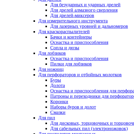
Для безударных и ударных дрелей
Для дрелей алмазного сверления
Для дрелей-миксеров
Для измерительного инструмента
Для лазерных уровней и дальномеров
Для краскораспылителей
Бачки и контейнеры
Оснастка и приспособления
Сопла и дюзы
Для лобзиков
Оснастка и приспособления
Пилки для лобзиков
Для ножниц
Для перфораторов и отбойных молотков
Буры
Долота
Оснастка и приспособления для перфор
Патроны и переходники для перфоратор
Коронки
Наборы буров и долот
Смазки
Для пил
Для дисковых, торцовочных и торцово
Для сабельных пил (электроножовок)
Для пистолетов монтажных