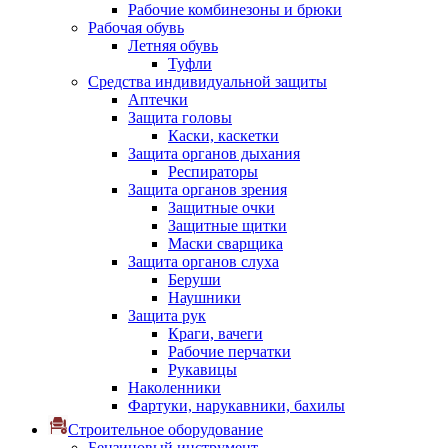
Рабочие комбинезоны и брюки
Рабочая обувь
Летняя обувь
Туфли
Средства индивидуальной защиты
Аптечки
Защита головы
Каски, каскетки
Защита органов дыхания
Респираторы
Защита органов зрения
Защитные очки
Защитные щитки
Маски сварщика
Защита органов слуха
Беруши
Наушники
Защита рук
Краги, вачеги
Рабочие перчатки
Рукавицы
Наколенники
Фартуки, нарукавники, бахилы
Строительное оборудование
Бензиновый инструмент