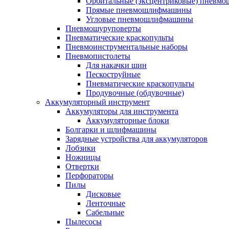
Орбитальные (эксцентриковые) пнев
Прямые пневмошлифмашины
Угловые пневмошлифмашины
Пневмошуруповерты
Пневматические краскопульты
Пневмоинструментальные наборы
Пневмопистолеты
Для накачки шин
Пескоструйные
Пневматические краскопульты
Продувочные (обдувочные)
Аккумуляторный инструмент
Аккумуляторы для инструмента
Аккумуляторные блоки
Болгарки и шлифмашины
Зарядные устройства для аккумуляторов
Лобзики
Ножницы
Отвертки
Перфораторы
Пилы
Дисковые
Ленточные
Сабельные
Пылесосы