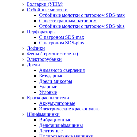
Болгарки (УШМ)
Отбойные молотки
Отбойные молотки с патроном SDS-max
С шестигранным патроном
Отбойные молотки с патроном SDS-plus
Перфораторы
С патроном SDS-max
С патроном SDS-plus
Лобзики
Фены (термопистолеты)
Электрорубанки
Дрели
Алмазного сверления
Безударные
Дрели-миксеры
Ударные
Угловые
Краскораспылители
Аккумуляторные
Электрические краскопульты
Шлифмашинки
Вибрационные
Дельташлифмашины
Ленточные
Полировальные машинки