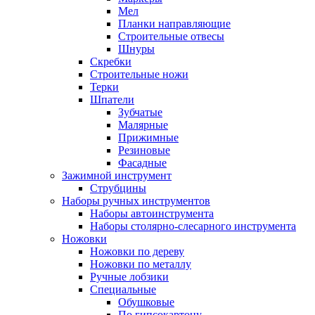
Мел
Планки направляющие
Строительные отвесы
Шнуры
Скребки
Строительные ножи
Терки
Шпатели
Зубчатые
Малярные
Прижимные
Резиновые
Фасадные
Зажимной инструмент
Струбцины
Наборы ручных инструментов
Наборы автоинструмента
Наборы столярно-слесарного инструмента
Ножовки
Ножовки по дереву
Ножовки по металлу
Ручные лобзики
Специальные
Обушковые
По гипсокартону