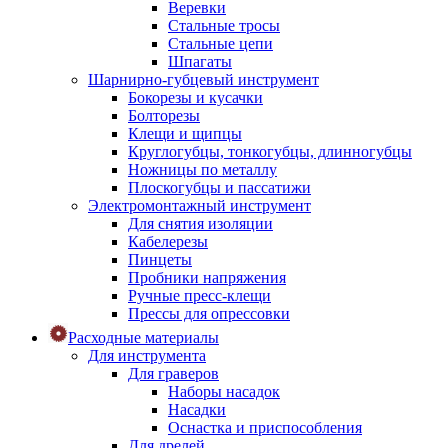
Веревки
Стальные тросы
Стальные цепи
Шпагаты
Шарнирно-губцевый инструмент
Бокорезы и кусачки
Болторезы
Клещи и щипцы
Круглогубцы, тонкогубцы, длинногубцы
Ножницы по металлу
Плоскогубцы и пассатижи
Электромонтажный инструмент
Для снятия изоляции
Кабелерезы
Пинцеты
Пробники напряжения
Ручные пресс-клещи
Прессы для опрессовки
Расходные материалы
Для инструмента
Для граверов
Наборы насадок
Насадки
Оснастка и приспособления
Для дрелей