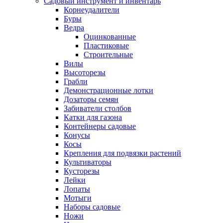
Садовый инструмент и инвентарь
Корнеудалители
Буры
Ведра
Оцинкованные
Пластиковые
Строительные
Вилы
Высоторезы
Грабли
Демонстрационные лотки
Дозаторы семян
Забиватели столбов
Катки для газона
Контейнеры садовые
Конусы
Косы
Крепления для подвязки растений
Культиваторы
Кусторезы
Лейки
Лопаты
Мотыги
Наборы садовые
Ножи