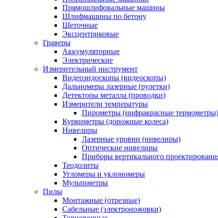
Прямошлифовальные машины
Шлифмашины по бетону
Щеточные
Эксцентриковые
Граверы
Аккумуляторные
Электрические
Измерительный инструмент
Видеоэндоскопы (видеоскопы)
Дальномеры лазерные (рулетки)
Детекторы металла (проводки)
Измерители температуры
Пирометры (инфракрасные термометры
Курвиметры (дорожные колеса)
Нивелиры
Лазерные уровни (нивелиры)
Оптические нивелиры
Приборы вертикального проектировани
Теодолиты
Угломеры и уклономеры
Мультиметры
Пилы
Монтажные (отрезные)
Сабельные (электроножовки)
Торцовочные