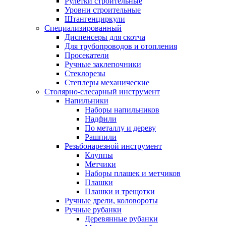
Рулетки строительные
Уровни строительные
Штангенциркули
Специализированный
Диспенсеры для скотча
Для трубопроводов и отопления
Просекатели
Ручные заклепочники
Стеклорезы
Степлеры механические
Столярно-слесарный инструмент
Напильники
Наборы напильников
Надфили
По металлу и дереву
Рашпили
Резьбонарезной инструмент
Клуппы
Метчики
Наборы плашек и метчиков
Плашки
Плашки и трещотки
Ручные дрели, коловороты
Ручные рубанки
Деревянные рубанки