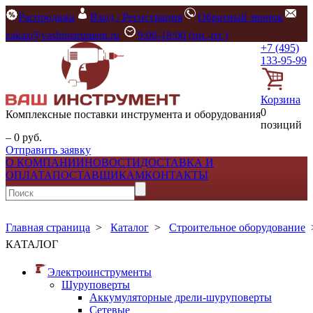
Распродажа
Вход / Регистрация
Обратный звонок
zakaz@vashinstrument.ru
9:00-18:00 (пн.-пт.)
+7 (495)
133-95-99
Корзина
0
Комплексные поставки инструмента и оборудования
позиций
– 0 руб.
Отправить заявку
О КОМПАНИИ
НОВОСТИ
ДОСТАВКА И
ОПЛАТА
ПОСТАВЩИКАМ
КОНТАКТЫ
Главная страница
>
Каталог
>
Строительное оборудование
КАТАЛОГ
Электроинструменты
Шуруповерты
Аккумуляторные дрели-шуруповерты
Сетевые