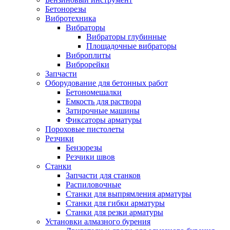
Бетонорезы
Вибротехника
Вибраторы
Вибраторы глубинные
Площадочные вибраторы
Виброплиты
Виброрейки
Запчасти
Оборудование для бетонных работ
Бетономешалки
Емкость для раствора
Затирочные машины
Фиксаторы арматуры
Пороховые пистолеты
Резчики
Бензорезы
Резчики швов
Станки
Запчасти для станков
Распиловочные
Станки для выпрямления арматуры
Станки для гибки арматуры
Станки для резки арматуры
Установки алмазного бурения