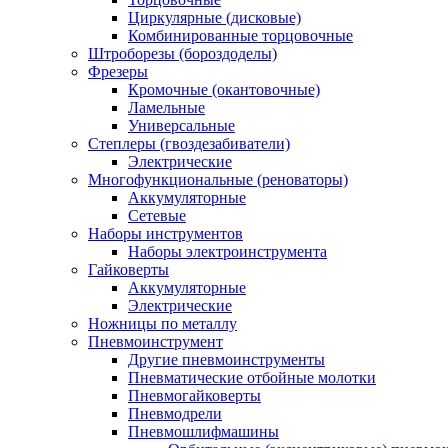
Циркулярные (дисковые)
Комбинированные торцовочные
Штроборезы (бороздоделы)
Фрезеры
Кромочные (окантовочные)
Ламельные
Универсальные
Степлеры (гвоздезабиватели)
Электрические
Многофункциональные (реноваторы)
Аккумуляторные
Сетевые
Наборы инструментов
Наборы электроинструмента
Гайковерты
Аккумуляторные
Электрические
Ножницы по металлу
Пневмоинструмент
Другие пневмоинструменты
Пневматические отбойные молотки
Пневмогайковерты
Пневмодрели
Пневмошлифмашины