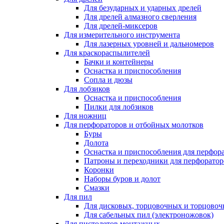
Для безударных и ударных дрелей
Для дрелей алмазного сверления
Для дрелей-миксеров
Для измерительного инструмента
Для лазерных уровней и дальномеров
Для краскораспылителей
Бачки и контейнеры
Оснастка и приспособления
Сопла и дюзы
Для лобзиков
Оснастка и приспособления
Пилки для лобзиков
Для ножниц
Для перфораторов и отбойных молотков
Буры
Долота
Оснастка и приспособления для перфор
Патроны и переходники для перфоратор
Коронки
Наборы буров и долот
Смазки
Для пил
Для дисковых, торцовочных и торцово
Для сабельных пил (электроножовок)
Для пистолетов монтажных