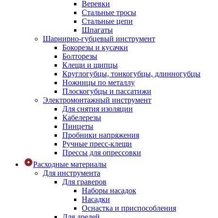
Веревки
Стальные тросы
Стальные цепи
Шпагаты
Шарнирно-губцевый инструмент
Бокорезы и кусачки
Болторезы
Клещи и щипцы
Круглогубцы, тонкогубцы, длинногубцы
Ножницы по металлу
Плоскогубцы и пассатижи
Электромонтажный инструмент
Для снятия изоляции
Кабелерезы
Пинцеты
Пробники напряжения
Ручные пресс-клещи
Прессы для опрессовки
Расходные материалы
Для инструмента
Для граверов
Наборы насадок
Насадки
Оснастка и приспособления
Для дрелей