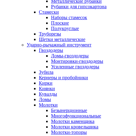
Металлические рубанки
Рубанки для гипсокартона
Стамески
Наборы стамесок
Плоские
Полукруглые
Труборезы
Щетки металлические
Ударно-рычажный инструмент
Гвоздодеры
Ломы-гвоздодеры
Монтировки-гвоздодеры
Усиленные гвоздодеры
Зубила
Кернеры и пробойники
Кирки
Киянки
Кувалды
Ломы
Молотки
Безынерционные
Многофункциональные
Молотки каменщика
Молотки кровельщика
Молотки-топоры