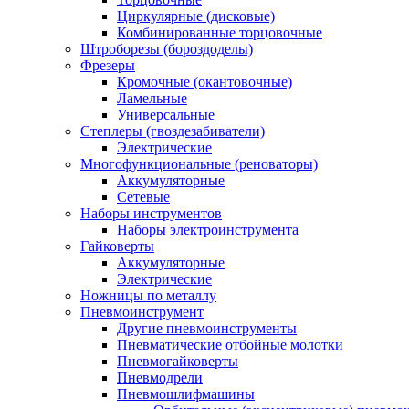
Циркулярные (дисковые)
Комбинированные торцовочные
Штроборезы (бороздоделы)
Фрезеры
Кромочные (окантовочные)
Ламельные
Универсальные
Степлеры (гвоздезабиватели)
Электрические
Многофункциональные (реноваторы)
Аккумуляторные
Сетевые
Наборы инструментов
Наборы электроинструмента
Гайковерты
Аккумуляторные
Электрические
Ножницы по металлу
Пневмоинструмент
Другие пневмоинструменты
Пневматические отбойные молотки
Пневмогайковерты
Пневмодрели
Пневмошлифмашины