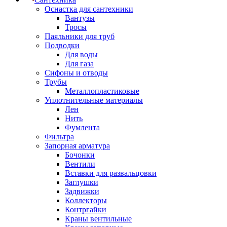
Оснастка для сантехники
Вантузы
Тросы
Паяльники для труб
Подводки
Для воды
Для газа
Сифоны и отводы
Трубы
Металлопластиковые
Уплотнительные материалы
Лен
Нить
Фумлента
Фильтра
Запорная арматура
Бочонки
Вентили
Вставки для развальцовки
Заглушки
Задвижки
Коллекторы
Контргайки
Краны вентильные