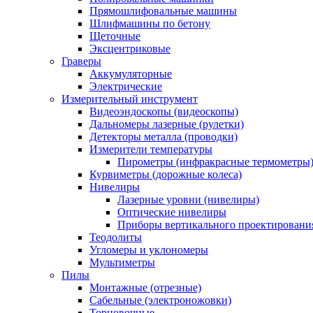
Прямошлифовальные машины
Шлифмашины по бетону
Щеточные
Эксцентриковые
Граверы
Аккумуляторные
Электрические
Измерительный инструмент
Видеоэндоскопы (видеоскопы)
Дальномеры лазерные (рулетки)
Детекторы металла (проводки)
Измерители температуры
Пирометры (инфракрасные термометры
Курвиметры (дорожные колеса)
Нивелиры
Лазерные уровни (нивелиры)
Оптические нивелиры
Приборы вертикального проектировани
Теодолиты
Угломеры и уклономеры
Мультиметры
Пилы
Монтажные (отрезные)
Сабельные (электроножовки)
Торцовочные