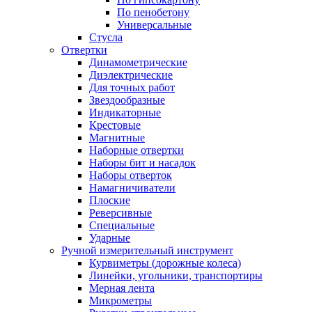
По пенобетону
Универсальные
Стусла
Отвертки
Динамометрические
Диэлектрические
Для точных работ
Звездообразные
Индикаторные
Крестовые
Магнитные
Наборные отвертки
Наборы бит и насадок
Наборы отверток
Намагничиватели
Плоские
Реверсивные
Специальные
Ударные
Ручной измерительный инструмент
Курвиметры (дорожные колеса)
Линейки, угольники, транспортиры
Мерная лента
Микрометры