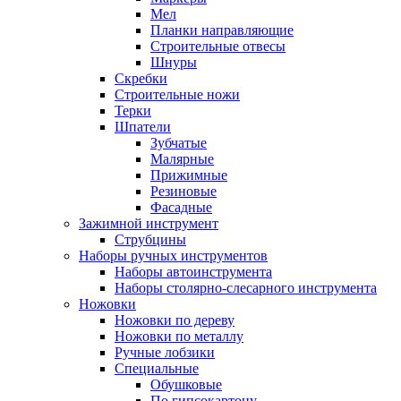
Мел
Планки направляющие
Строительные отвесы
Шнуры
Скребки
Строительные ножи
Терки
Шпатели
Зубчатые
Малярные
Прижимные
Резиновые
Фасадные
Зажимной инструмент
Струбцины
Наборы ручных инструментов
Наборы автоинструмента
Наборы столярно-слесарного инструмента
Ножовки
Ножовки по дереву
Ножовки по металлу
Ручные лобзики
Специальные
Обушковые
По гипсокартону