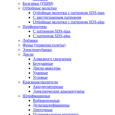
Болгарки (УШМ)
Отбойные молотки
Отбойные молотки с патроном SDS-max
С шестигранным патроном
Отбойные молотки с патроном SDS-plus
Перфораторы
С патроном SDS-max
С патроном SDS-plus
Лобзики
Фены (термопистолеты)
Электрорубанки
Дрели
Алмазного сверления
Безударные
Дрели-миксеры
Ударные
Угловые
Краскораспылители
Аккумуляторные
Электрические краскопульты
Шлифмашинки
Вибрационные
Дельташлифмашины
Ленточные
Полировальные машинки