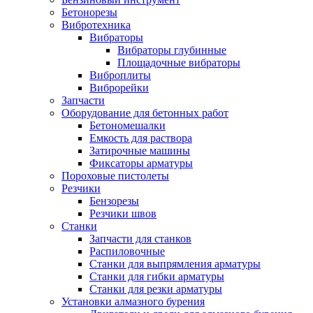
Бетонорезы
Вибротехника
Вибраторы
Вибраторы глубинные
Площадочные вибраторы
Виброплиты
Виброрейки
Запчасти
Оборудование для бетонных работ
Бетономешалки
Емкость для раствора
Затирочные машины
Фиксаторы арматуры
Пороховые пистолеты
Резчики
Бензорезы
Резчики швов
Станки
Запчасти для станков
Распиловочные
Станки для выпрямления арматуры
Станки для гибки арматуры
Станки для резки арматуры
Установки алмазного бурения