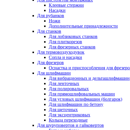
Клеевые стержни
Насадки
Для рубанков
Ножи
Дополнительные принадлежности
Для станков
Для лобзиковых станков
Для плиткорезов
Для фрезерных станков
Для термовоздуходувок
Сопла и насадки
Для фрезеров
Оснастка и приспособления для фрезеро
Для шлифмашин
Для вибрационных и дельташлифмашин
Для ленточных
Для полировальных
Для прямошлифовальных машин
Для угловых шлифмашин (болгарок)
Для шлифмашин по бетону
Для щеточных
Для эксцентриковых
Кольца переходные
Для шуруповертов и гайковертов