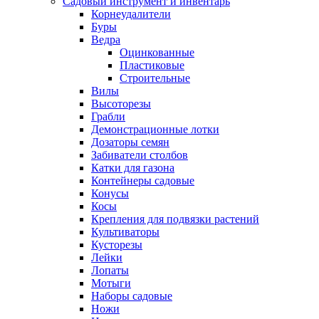
Садовый инструмент и инвентарь
Корнеудалители
Буры
Ведра
Оцинкованные
Пластиковые
Строительные
Вилы
Высоторезы
Грабли
Демонстрационные лотки
Дозаторы семян
Забиватели столбов
Катки для газона
Контейнеры садовые
Конусы
Косы
Крепления для подвязки растений
Культиваторы
Кусторезы
Лейки
Лопаты
Мотыги
Наборы садовые
Ножи