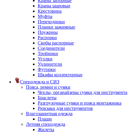
Краны запорные
Краны шаровые
Крестовина
Муфты
Переходники
Планки зажимные
Пружины
Распорки
Скобы распорные
Соединители
Тройники
Уголки
Удлинители
Футорки
Шкафы коллекторные
Спецодежда и СИЗ
Пояса, ремни и сумки
Чехлы, органайзеры сумки для инструмента
Браслеты
Разгрузочные сумки и пояса монтажника
Рюкзаки для инструментов
Влагозащитная одежда
Плащи
Летняя спецодежда
Жилеты