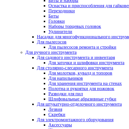
Биты и наборы
Оснастка и приспособления для гайкове
Переходники
Биты
Головки
Наборы торцевых головок
Удлинители
Насадки для многофункционального инструм
Для пылесосов
Для пылесосов ремонта и стройки
Для ручного инструмента
Для садового инструмента и инвентаря
Для заточки и шлифовки инструмента
Для столярно-слесарного инструмента
Для молотков, кувалд и топоров
Для напильников
Для хранения инструмента на стенах
Полотна и рукоятки для ножовок
Разводки для пил
Шлифовальные абразивные губки
Для штукатурно-отделочного инструмента
Лезвия
Скребки
Для электромонтажного оборудования
Аксессуары