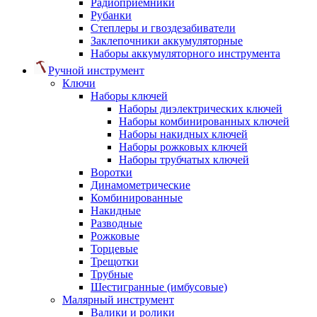
Радиоприемники
Рубанки
Степлеры и гвоздезабиватели
Заклепочники аккумуляторные
Наборы аккумуляторного инструмента
Ручной инструмент
Ключи
Наборы ключей
Наборы диэлектрических ключей
Наборы комбинированных ключей
Наборы накидных ключей
Наборы рожковых ключей
Наборы трубчатых ключей
Воротки
Динамометрические
Комбинированные
Накидные
Разводные
Рожковые
Торцевые
Трещотки
Трубные
Шестигранные (имбусовые)
Малярный инструмент
Валики и ролики