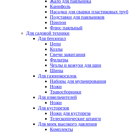
Жало для паяльника
Канифоль
Насадки для сварки пластиковых труб
Подставки для паяльников
Припои
Флюс паяльный
Для садовой техники
Для бензопил
Цепи
Козлы
Свечи зажигания
Фильтры
Чехлы и кожухи для шин
Шины
Для газонокосилок
Наборы для мульчирования
Ножи
Травосборники
Для измельчителей
Ножи
Для кусторезов
Ножи для кустореза
Телескопические штанги
Для моек высокого давления
Комплекты