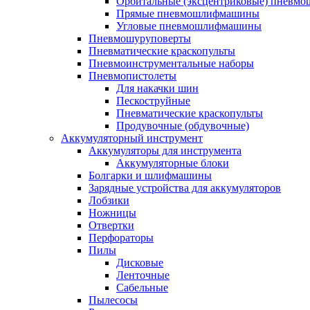
Орбитальные (эксцентриковые) пнев
Прямые пневмошлифмашины
Угловые пневмошлифмашины
Пневмошуруповерты
Пневматические краскопульты
Пневмоинструментальные наборы
Пневмопистолеты
Для накачки шин
Пескоструйные
Пневматические краскопульты
Продувочные (обдувочные)
Аккумуляторный инструмент
Аккумуляторы для инструмента
Аккумуляторные блоки
Болгарки и шлифмашины
Зарядные устройства для аккумуляторов
Лобзики
Ножницы
Отвертки
Перфораторы
Пилы
Дисковые
Ленточные
Сабельные
Пылесосы