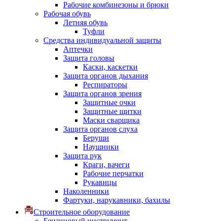
Рабочие комбинезоны и брюки
Рабочая обувь
Летняя обувь
Туфли
Средства индивидуальной защиты
Аптечки
Защита головы
Каски, каскетки
Защита органов дыхания
Респираторы
Защита органов зрения
Защитные очки
Защитные щитки
Маски сварщика
Защита органов слуха
Беруши
Наушники
Защита рук
Краги, вачеги
Рабочие перчатки
Рукавицы
Наколенники
Фартуки, нарукавники, бахилы
Строительное оборудование
Бензиновый инструмент