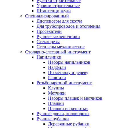
Рулетки строительные
Уровни строительные
Штангенциркули
Специализированный
Диспенсеры для скотча
Для трубопроводов и отопления
Просекатели
Ручные заклепочники
Стеклорезы
Степлеры механические
Столярно-слесарный инструмент
Напильники
Наборы напильников
Надфили
По металлу и дереву
Рашпили
Резьбонарезной инструмент
Клуппы
Метчики
Наборы плашек и метчиков
Плашки
Плашки и трещотки
Ручные дрели, коловороты
Ручные рубанки
Деревянные рубанки