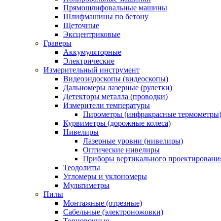
Прямошлифовальные машины
Шлифмашины по бетону
Щеточные
Эксцентриковые
Граверы
Аккумуляторные
Электрические
Измерительный инструмент
Видеоэндоскопы (видеоскопы)
Дальномеры лазерные (рулетки)
Детекторы металла (проводки)
Измерители температуры
Пирометры (инфракрасные термометры
Курвиметры (дорожные колеса)
Нивелиры
Лазерные уровни (нивелиры)
Оптические нивелиры
Приборы вертикального проектировани
Теодолиты
Угломеры и уклономеры
Мультиметры
Пилы
Монтажные (отрезные)
Сабельные (электроножовки)
Торцовочные