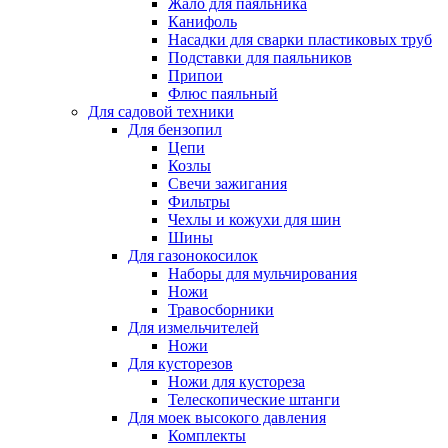
Жало для паяльника
Канифоль
Насадки для сварки пластиковых труб
Подставки для паяльников
Припои
Флюс паяльный
Для садовой техники
Для бензопил
Цепи
Козлы
Свечи зажигания
Фильтры
Чехлы и кожухи для шин
Шины
Для газонокосилок
Наборы для мульчирования
Ножи
Травосборники
Для измельчителей
Ножи
Для кусторезов
Ножи для кустореза
Телескопические штанги
Для моек высокого давления
Комплекты