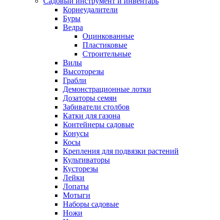
Садовый инструмент и инвентарь
Корнеудалители
Буры
Ведра
Оцинкованные
Пластиковые
Строительные
Вилы
Высоторезы
Грабли
Демонстрационные лотки
Дозаторы семян
Забиватели столбов
Катки для газона
Контейнеры садовые
Конусы
Косы
Крепления для подвязки растений
Культиваторы
Кусторезы
Лейки
Лопаты
Мотыги
Наборы садовые
Ножи