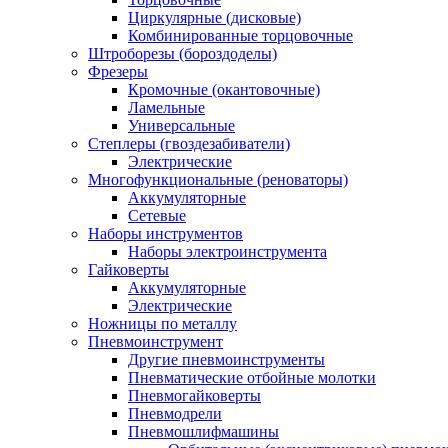
Циркулярные (дисковые)
Комбинированные торцовочные
Штроборезы (бороздоделы)
Фрезеры
Кромочные (окантовочные)
Ламельные
Универсальные
Степлеры (гвоздезабиватели)
Электрические
Многофункциональные (реноваторы)
Аккумуляторные
Сетевые
Наборы инструментов
Наборы электроинструмента
Гайковерты
Аккумуляторные
Электрические
Ножницы по металлу
Пневмоинструмент
Другие пневмоинструменты
Пневматические отбойные молотки
Пневмогайковерты
Пневмодрели
Пневмошлифмашины