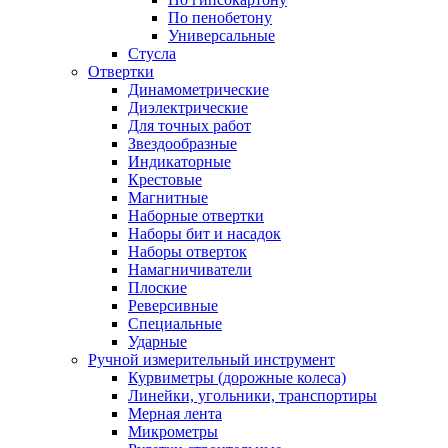
По пенобетону
Универсальные
Стусла
Отвертки
Динамометрические
Диэлектрические
Для точных работ
Звездообразные
Индикаторные
Крестовые
Магнитные
Наборные отвертки
Наборы бит и насадок
Наборы отверток
Намагничиватели
Плоские
Реверсивные
Специальные
Ударные
Ручной измерительный инструмент
Курвиметры (дорожные колеса)
Линейки, угольники, транспортиры
Мерная лента
Микрометры