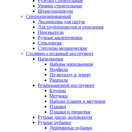
Рулетки строительные
Уровни строительные
Штангенциркули
Специализированный
Диспенсеры для скотча
Для трубопроводов и отопления
Просекатели
Ручные заклепочники
Стеклорезы
Степлеры механические
Столярно-слесарный инструмент
Напильники
Наборы напильников
Надфили
По металлу и дереву
Рашпили
Резьбонарезной инструмент
Клуппы
Метчики
Наборы плашек и метчиков
Плашки
Плашки и трещотки
Ручные дрели, коловороты
Ручные рубанки
Деревянные рубанки