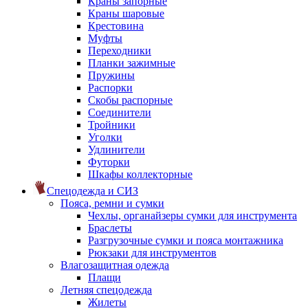
Краны запорные
Краны шаровые
Крестовина
Муфты
Переходники
Планки зажимные
Пружины
Распорки
Скобы распорные
Соединители
Тройники
Уголки
Удлинители
Футорки
Шкафы коллекторные
Спецодежда и СИЗ
Пояса, ремни и сумки
Чехлы, органайзеры сумки для инструмента
Браслеты
Разгрузочные сумки и пояса монтажника
Рюкзаки для инструментов
Влагозащитная одежда
Плащи
Летняя спецодежда
Жилеты