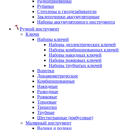
Радиоприемники
Рубанки
Степлеры и гвоздезабиватели
Заклепочники аккумуляторные
Наборы аккумуляторного инструмента
Ручной инструмент
Ключи
Наборы ключей
Наборы диэлектрических ключей
Наборы комбинированных ключей
Наборы накидных ключей
Наборы рожковых ключей
Наборы трубчатых ключей
Воротки
Динамометрические
Комбинированные
Накидные
Разводные
Рожковые
Торцевые
Трещотки
Трубные
Шестигранные (имбусовые)
Малярный инструмент
Валики и ролики