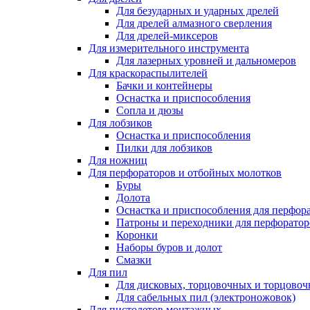
Для безударных и ударных дрелей
Для дрелей алмазного сверления
Для дрелей-миксеров
Для измерительного инструмента
Для лазерных уровней и дальномеров
Для краскораспылителей
Бачки и контейнеры
Оснастка и приспособления
Сопла и дюзы
Для лобзиков
Оснастка и приспособления
Пилки для лобзиков
Для ножниц
Для перфораторов и отбойных молотков
Буры
Долота
Оснастка и приспособления для перфор
Патроны и переходники для перфоратор
Коронки
Наборы буров и долот
Смазки
Для пил
Для дисковых, торцовочных и торцово
Для сабельных пил (электроножовок)
Для пистолетов монтажных