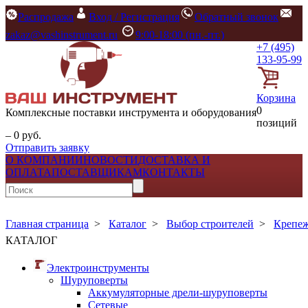
Распродажа
Вход / Регистрация
Обратный звонок
zakaz@vashinstrument.ru
9:00-18:00 (пн.-пт.)
+7 (495)
133-95-99
Корзина
0
Комплексные поставки инструмента и оборудования
позиций
– 0 руб.
Отправить заявку
О КОМПАНИИ
НОВОСТИ
ДОСТАВКА И
ОПЛАТА
ПОСТАВЩИКАМ
КОНТАКТЫ
Главная страница
>
Каталог
>
Выбор строителей
>
Крепе
КАТАЛОГ
Электроинструменты
Шуруповерты
Аккумуляторные дрели-шуруповерты
Сетевые