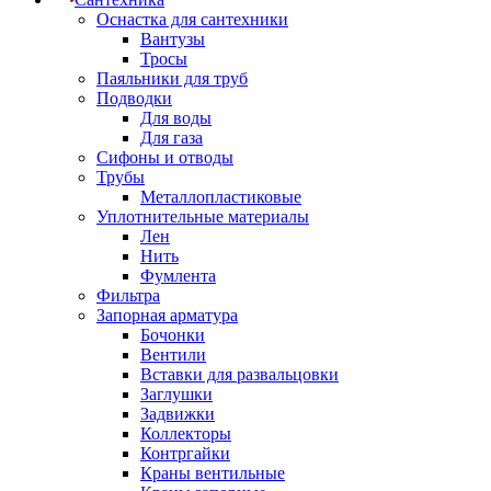
Оснастка для сантехники
Вантузы
Тросы
Паяльники для труб
Подводки
Для воды
Для газа
Сифоны и отводы
Трубы
Металлопластиковые
Уплотнительные материалы
Лен
Нить
Фумлента
Фильтра
Запорная арматура
Бочонки
Вентили
Вставки для развальцовки
Заглушки
Задвижки
Коллекторы
Контргайки
Краны вентильные