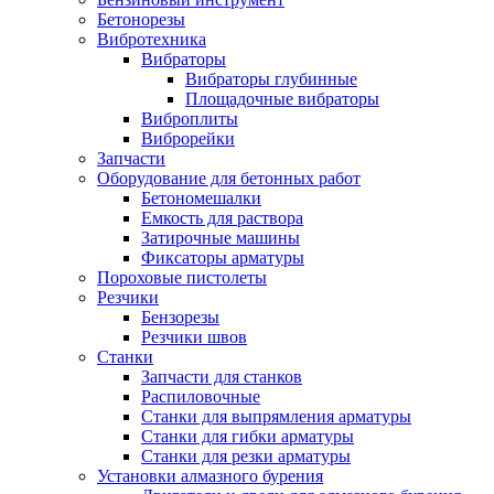
Бетонорезы
Вибротехника
Вибраторы
Вибраторы глубинные
Площадочные вибраторы
Виброплиты
Виброрейки
Запчасти
Оборудование для бетонных работ
Бетономешалки
Емкость для раствора
Затирочные машины
Фиксаторы арматуры
Пороховые пистолеты
Резчики
Бензорезы
Резчики швов
Станки
Запчасти для станков
Распиловочные
Станки для выпрямления арматуры
Станки для гибки арматуры
Станки для резки арматуры
Установки алмазного бурения