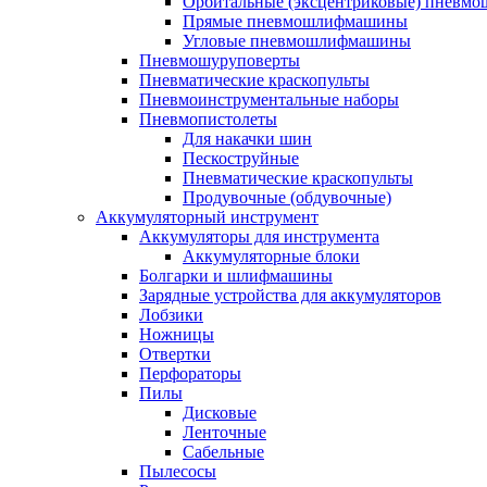
Орбитальные (эксцентриковые) пнев
Прямые пневмошлифмашины
Угловые пневмошлифмашины
Пневмошуруповерты
Пневматические краскопульты
Пневмоинструментальные наборы
Пневмопистолеты
Для накачки шин
Пескоструйные
Пневматические краскопульты
Продувочные (обдувочные)
Аккумуляторный инструмент
Аккумуляторы для инструмента
Аккумуляторные блоки
Болгарки и шлифмашины
Зарядные устройства для аккумуляторов
Лобзики
Ножницы
Отвертки
Перфораторы
Пилы
Дисковые
Ленточные
Сабельные
Пылесосы