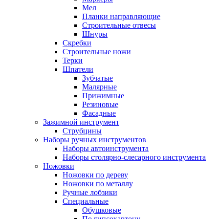
Мел
Планки направляющие
Строительные отвесы
Шнуры
Скребки
Строительные ножи
Терки
Шпатели
Зубчатые
Малярные
Прижимные
Резиновые
Фасадные
Зажимной инструмент
Струбцины
Наборы ручных инструментов
Наборы автоинструмента
Наборы столярно-слесарного инструмента
Ножовки
Ножовки по дереву
Ножовки по металлу
Ручные лобзики
Специальные
Обушковые
По гипсокартону