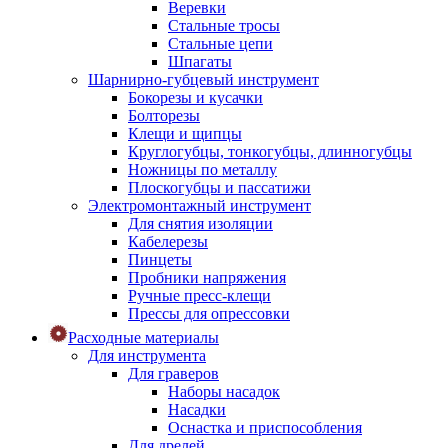
Веревки
Стальные тросы
Стальные цепи
Шпагаты
Шарнирно-губцевый инструмент
Бокорезы и кусачки
Болторезы
Клещи и щипцы
Круглогубцы, тонкогубцы, длинногубцы
Ножницы по металлу
Плоскогубцы и пассатижи
Электромонтажный инструмент
Для снятия изоляции
Кабелерезы
Пинцеты
Пробники напряжения
Ручные пресс-клещи
Прессы для опрессовки
Расходные материалы
Для инструмента
Для граверов
Наборы насадок
Насадки
Оснастка и приспособления
Для дрелей