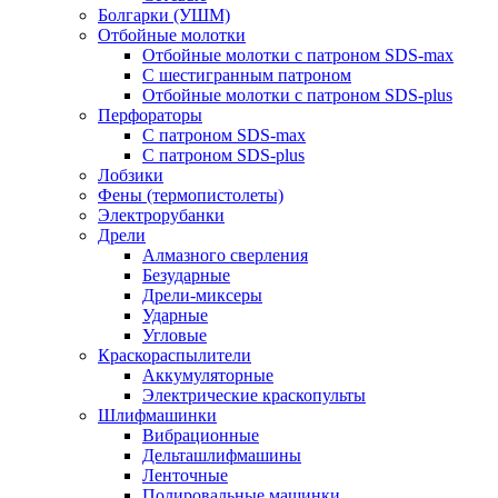
Болгарки (УШМ)
Отбойные молотки
Отбойные молотки с патроном SDS-max
С шестигранным патроном
Отбойные молотки с патроном SDS-plus
Перфораторы
С патроном SDS-max
С патроном SDS-plus
Лобзики
Фены (термопистолеты)
Электрорубанки
Дрели
Алмазного сверления
Безударные
Дрели-миксеры
Ударные
Угловые
Краскораспылители
Аккумуляторные
Электрические краскопульты
Шлифмашинки
Вибрационные
Дельташлифмашины
Ленточные
Полировальные машинки