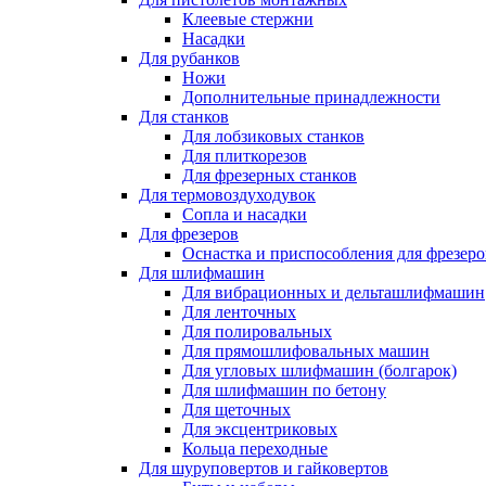
Клеевые стержни
Насадки
Для рубанков
Ножи
Дополнительные принадлежности
Для станков
Для лобзиковых станков
Для плиткорезов
Для фрезерных станков
Для термовоздуходувок
Сопла и насадки
Для фрезеров
Оснастка и приспособления для фрезеро
Для шлифмашин
Для вибрационных и дельташлифмашин
Для ленточных
Для полировальных
Для прямошлифовальных машин
Для угловых шлифмашин (болгарок)
Для шлифмашин по бетону
Для щеточных
Для эксцентриковых
Кольца переходные
Для шуруповертов и гайковертов