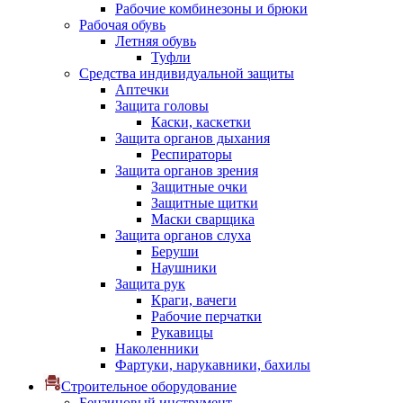
Рабочие комбинезоны и брюки
Рабочая обувь
Летняя обувь
Туфли
Средства индивидуальной защиты
Аптечки
Защита головы
Каски, каскетки
Защита органов дыхания
Респираторы
Защита органов зрения
Защитные очки
Защитные щитки
Маски сварщика
Защита органов слуха
Беруши
Наушники
Защита рук
Краги, вачеги
Рабочие перчатки
Рукавицы
Наколенники
Фартуки, нарукавники, бахилы
Строительное оборудование
Бензиновый инструмент