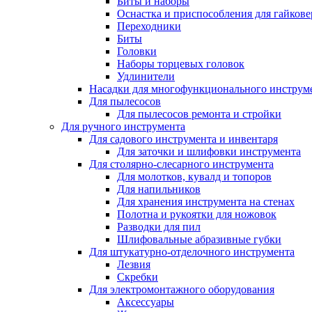
Биты и наборы
Оснастка и приспособления для гайкове
Переходники
Биты
Головки
Наборы торцевых головок
Удлинители
Насадки для многофункционального инструм
Для пылесосов
Для пылесосов ремонта и стройки
Для ручного инструмента
Для садового инструмента и инвентаря
Для заточки и шлифовки инструмента
Для столярно-слесарного инструмента
Для молотков, кувалд и топоров
Для напильников
Для хранения инструмента на стенах
Полотна и рукоятки для ножовок
Разводки для пил
Шлифовальные абразивные губки
Для штукатурно-отделочного инструмента
Лезвия
Скребки
Для электромонтажного оборудования
Аксессуары