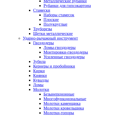
Металлические рубанки
Рубанки для гипсокартона
Стамески
Наборы стамесок
Плоские
Полукруглые
Труборезы
Щетки металлические
Ударно-рычажный инструмент
Гвоздодеры
Ломы-гвоздодеры
Монтировки-гвоздодеры
Усиленные гвоздодеры
Зубила
Кернеры и пробойники
Кирки
Киянки
Кувалды
Ломы
Молотки
Безынерционные
Многофункциональные
Молотки каменщика
Молотки кровельщика
Молотки-топоры